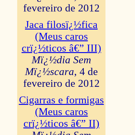
fevereiro de 2012
Jaca filosï¿½fica
(Meus caros
crï¿½ticos â€” III)
Mï¿½dia Sem
Mï¿½scara
, 4 de
fevereiro de 2012
Cigarras e formigas
(Meus caros
crï¿½ticos â€” II)