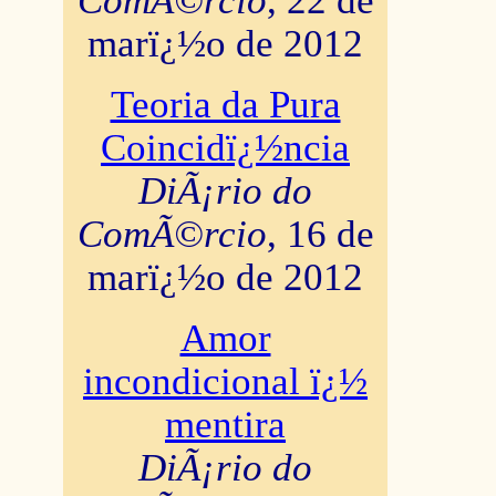
ComÃ©rcio
, 22 de
marï¿½o de 2012
Teoria da Pura
Coincidï¿½ncia
DiÃ¡rio do
ComÃ©rcio
, 16 de
marï¿½o de 2012
Amor
incondicional ï¿½
mentira
DiÃ¡rio do