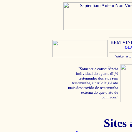
BEM-VIN
OL
Welcome to
"Somente a consciÃªncia
individual do agente dï¿½
testemunho dos atos sem
testemunha, e nÃ£o hï¿½ ato
mais desprovido de testemunha
externa do que o ato de
conhecer."
Sites