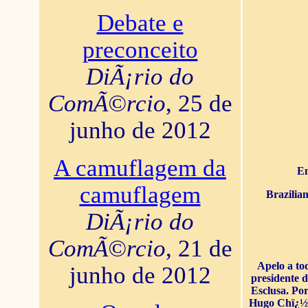
Debate e
preconceito
DiÃ¡rio do
ComÃ©rcio
, 25 de
junho de 2012
A camuflagem da
En
camuflagem
Brazilia
DiÃ¡rio do
ComÃ©rcio
, 21 de
Apelo a to
junho de 2012
presidente 
Esclusa. Por
Hugo Chï¿½ve