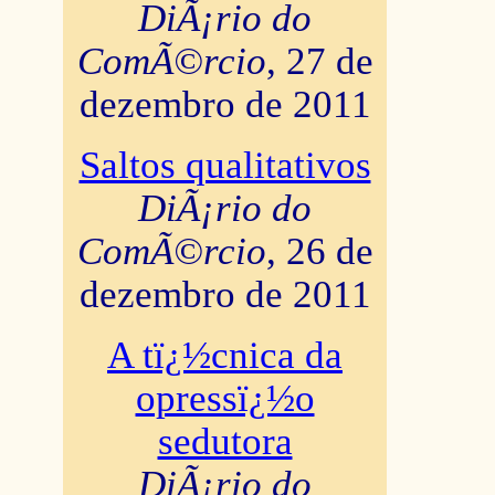
DiÃ¡rio do
ComÃ©rcio
, 27 de
dezembro de 2011
Saltos qualitativos
DiÃ¡rio do
ComÃ©rcio
, 26 de
dezembro de 2011
A tï¿½cnica da
opressï¿½o
sedutora
DiÃ¡rio do