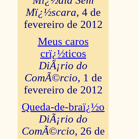
Mï¿½dia Sem
Mï¿½scara
, 4 de
fevereiro de 2012
Meus caros
crï¿½ticos
DiÃ¡rio do
ComÃ©rcio
, 1 de
fevereiro de 2012
Queda-de-braï¿½o
DiÃ¡rio do
ComÃ©rcio
, 26 de