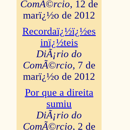
ComÃ©rcio
, 12 de
marï¿½o de 2012
Recordaï¿½ï¿½es
inï¿½teis
DiÃ¡rio do
ComÃ©rcio
, 7 de
marï¿½o de 2012
Por que a direita
sumiu
DiÃ¡rio do
ComÃ©rcio
, 2 de