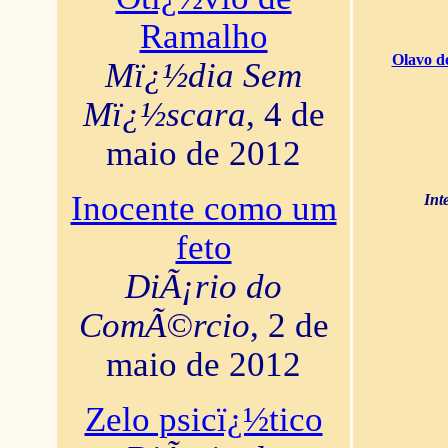
Ramalho
Olavo d
Mï¿½dia Sem
Mï¿½scara
, 4 de
maio de 2012
Inocente como um
Int
feto
DiÃ¡rio do
ComÃ©rcio
, 2 de
maio de 2012
Zelo psicï¿½tico