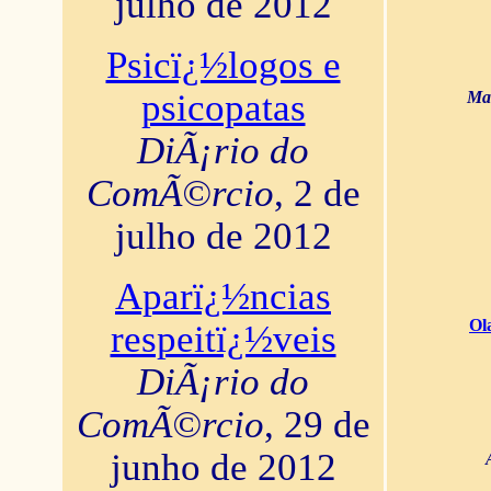
julho de 2012
Psicï¿½logos e
psicopatas
Mar
DiÃ¡rio do
ComÃ©rcio
, 2 de
julho de 2012
Aparï¿½ncias
Ol
respeitï¿½veis
DiÃ¡rio do
ComÃ©rcio
, 29 de
junho de 2012