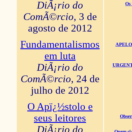
DiÃ¡rio do
Os 
ComÃ©rcio
, 3 de
agosto de 2012
Fundamentalismos
APELO U
em luta
DiÃ¡rio do
URGENTï¿
ComÃ©rcio
, 24 de
julho de 2012
O Apï¿½stolo e
seus leitores
Obser
DiÃ¡rio do
Quem sï¿