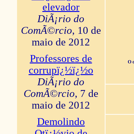
elevador
DiÃ¡rio do
ComÃ©rcio
, 10 de
maio de 2012
Professores de
O 
corrupï¿½ï¿½o
DiÃ¡rio do
ComÃ©rcio
, 7 de
maio de 2012
Demolindo
Otï¿½vio de