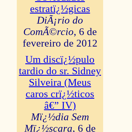
estratï¿½gicas
DiÃ¡rio do
ComÃ©rcio
, 6 de
fevereiro de 2012
Um discï¿½pulo
tardio do sr. Sidney
Silveira (Meus
caros crï¿½ticos
â€” IV)
Mï¿½dia Sem
Mï¿½scara
, 6 de