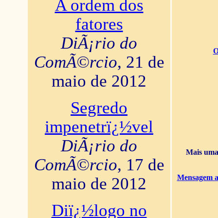
A ordem dos
fatores
DiÃ¡rio do
O
ComÃ©rcio
, 21 de
maio de 2012
Segredo
impenetrï¿½vel
DiÃ¡rio do
Mais uma 
ComÃ©rcio
, 17 de
Mensagem ao
maio de 2012
Diï¿½logo no