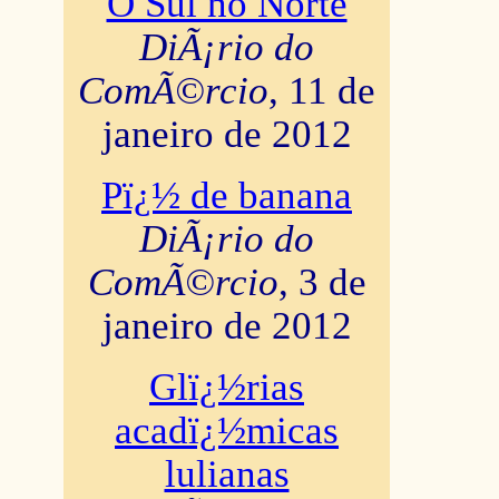
O Sul no Norte
DiÃ¡rio do
ComÃ©rcio
, 11 de
janeiro de 2012
Pï¿½ de banana
DiÃ¡rio do
ComÃ©rcio
, 3 de
janeiro de 2012
Glï¿½rias
acadï¿½micas
lulianas