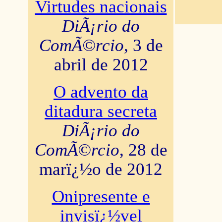
Virtudes nacionais
DiÃ¡rio do
ComÃ©rcio
, 3 de
abril de 2012
O advento da
ditadura secreta
DiÃ¡rio do
ComÃ©rcio
, 28 de
marï¿½o de 2012
Onipresente e
invisï¿½vel