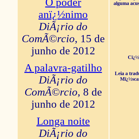
O poder
alguma acus
anï¿½nimo
DiÃ¡rio do
ComÃ©rcio
, 15 de
junho de 2012
Cï¿½
A palavra-gatilho
Leia a tra
DiÃ¡rio do
Mï¿½sca
ComÃ©rcio
, 8 de
junho de 2012
Longa noite
DiÃ¡rio do