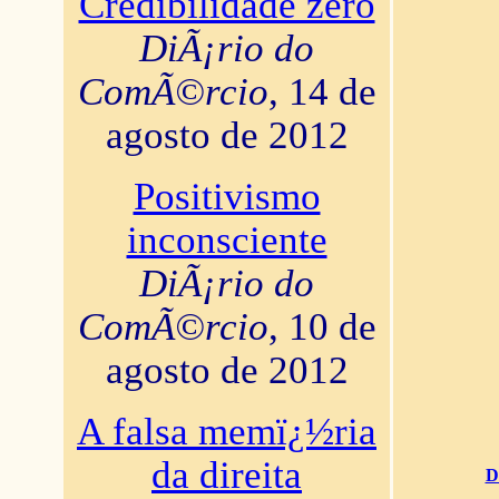
Credibilidade zero
DiÃ¡rio do
ComÃ©rcio
, 14 de
agosto de 2012
Positivismo
inconsciente
DiÃ¡rio do
ComÃ©rcio
, 10 de
agosto de 2012
A falsa memï¿½ria
da direita
D