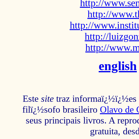
http://www.sem
http://www.t
http://www.insti
http://luizg
http://www.m
english
Este
site
traz informaï¿½ï¿½es s
filï¿½sofo brasileiro
Olavo de 
seus principais livros. A repr
gratuita, des