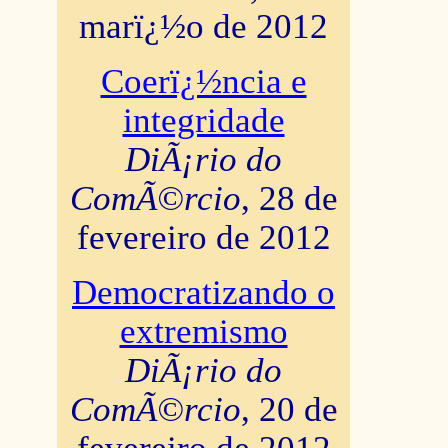
marï¿½o de 2012
Coerï¿½ncia e
integridade
DiÃ¡rio do
ComÃ©rcio
, 28 de
fevereiro de 2012
Democratizando o
extremismo
DiÃ¡rio do
ComÃ©rcio
, 20 de