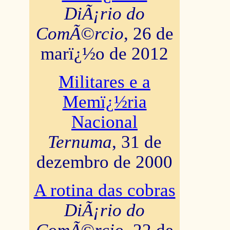
DiÃ¡rio do
ComÃ©rcio
, 26 de
marï¿½o de 2012
Militares e a
Memï¿½ria
Nacional
Ternuma
, 31 de
dezembro de 2000
A rotina das cobras
DiÃ¡rio do