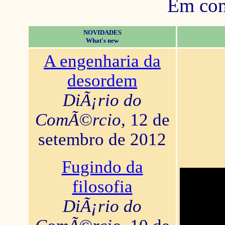
Em con
NOVIDADES
What's new
A engenharia da
desordem
DiÃ¡rio do
ComÃ©rcio
, 12 de
setembro de 2012
Fugindo da
filosofia
DiÃ¡rio do