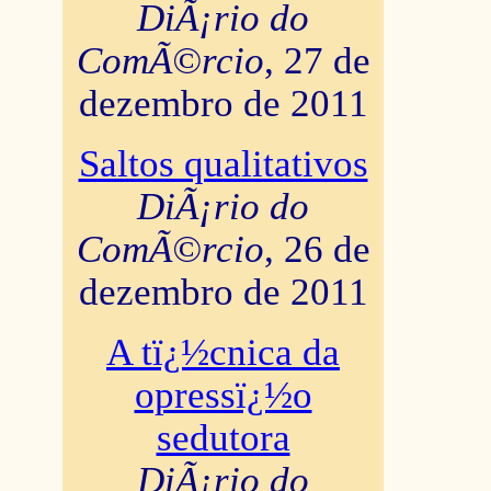
DiÃ¡rio do
ComÃ©rcio
, 27 de
dezembro de 2011
Saltos qualitativos
DiÃ¡rio do
ComÃ©rcio
, 26 de
dezembro de 2011
A tï¿½cnica da
opressï¿½o
sedutora
DiÃ¡rio do