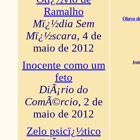
Ramalho
Olavo d
Mï¿½dia Sem
Mï¿½scara
, 4 de
maio de 2012
Inocente como um
Int
feto
DiÃ¡rio do
ComÃ©rcio
, 2 de
maio de 2012
Zelo psicï¿½tico