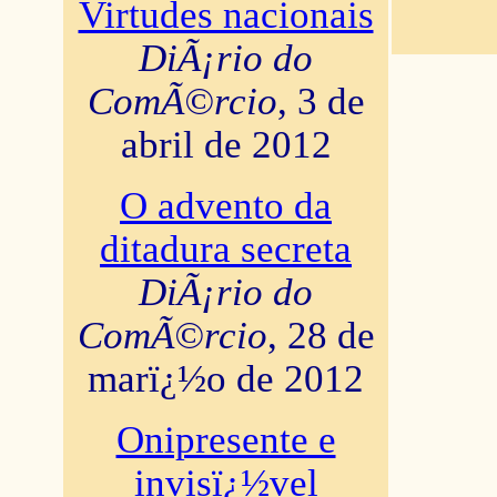
Virtudes nacionais
DiÃ¡rio do
ComÃ©rcio
, 3 de
abril de 2012
O advento da
ditadura secreta
DiÃ¡rio do
ComÃ©rcio
, 28 de
marï¿½o de 2012
Onipresente e
invisï¿½vel