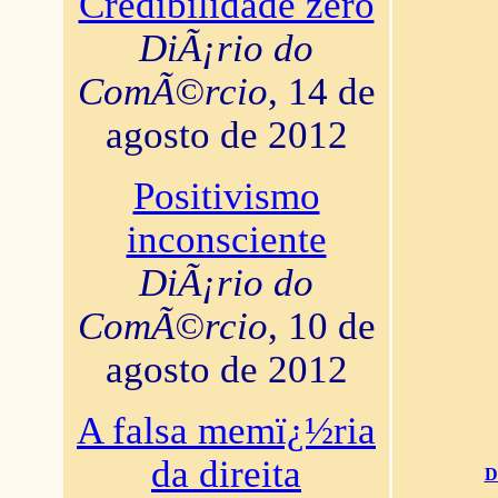
Credibilidade zero
DiÃ¡rio do
ComÃ©rcio
, 14 de
agosto de 2012
Positivismo
inconsciente
DiÃ¡rio do
ComÃ©rcio
, 10 de
agosto de 2012
A falsa memï¿½ria
da direita
D