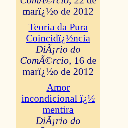
ComÃ©rcio
, 22 de
marï¿½o de 2012
Teoria da Pura
Coincidï¿½ncia
DiÃ¡rio do
ComÃ©rcio
, 16 de
marï¿½o de 2012
Amor
incondicional ï¿½
mentira
DiÃ¡rio do