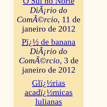
O Sul no Norte
DiÃ¡rio do
ComÃ©rcio
, 11 de
janeiro de 2012
Pï¿½ de banana
DiÃ¡rio do
ComÃ©rcio
, 3 de
janeiro de 2012
Glï¿½rias
acadï¿½micas
lulianas