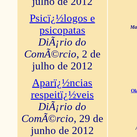
julho de 2012
Psicï¿½logos e
psicopatas
Mar
DiÃ¡rio do
ComÃ©rcio
, 2 de
julho de 2012
Aparï¿½ncias
Ol
respeitï¿½veis
DiÃ¡rio do
ComÃ©rcio
, 29 de
junho de 2012