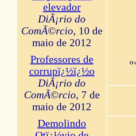
elevador
DiÃ¡rio do
ComÃ©rcio
, 10 de
maio de 2012
Professores de
O 
corrupï¿½ï¿½o
DiÃ¡rio do
ComÃ©rcio
, 7 de
maio de 2012
Demolindo
Otï¿½vio de