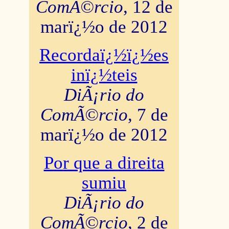
ComÃ©rcio
, 12 de
marï¿½o de 2012
Recordaï¿½ï¿½es
inï¿½teis
DiÃ¡rio do
ComÃ©rcio
, 7 de
marï¿½o de 2012
Por que a direita
sumiu
DiÃ¡rio do
ComÃ©rcio
, 2 de