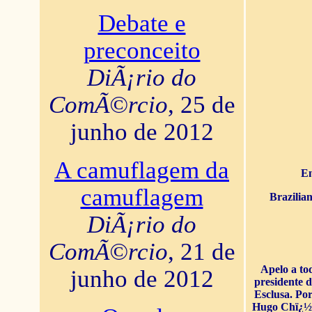
Debate e
preconceito
DiÃ¡rio do
ComÃ©rcio
, 25 de
junho de 2012
A camuflagem da
En
camuflagem
Brazilia
DiÃ¡rio do
ComÃ©rcio
, 21 de
Apelo a to
junho de 2012
presidente 
Esclusa. Por
Hugo Chï¿½ve