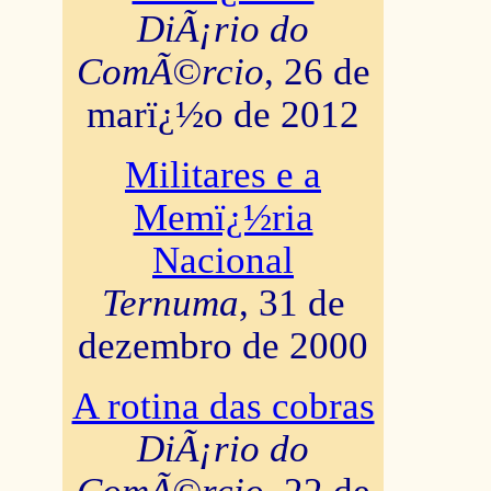
DiÃ¡rio do
ComÃ©rcio
, 26 de
marï¿½o de 2012
Militares e a
Memï¿½ria
Nacional
Ternuma
, 31 de
dezembro de 2000
A rotina das cobras
DiÃ¡rio do