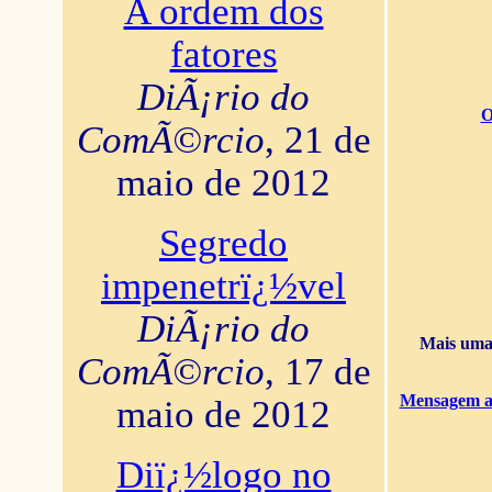
A ordem dos
fatores
DiÃ¡rio do
O
ComÃ©rcio
, 21 de
maio de 2012
Segredo
impenetrï¿½vel
DiÃ¡rio do
Mais uma 
ComÃ©rcio
, 17 de
Mensagem ao
maio de 2012
Diï¿½logo no