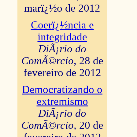
marï¿½o de 2012
Coerï¿½ncia e
integridade
DiÃ¡rio do
ComÃ©rcio
, 28 de
fevereiro de 2012
Democratizando o
extremismo
DiÃ¡rio do
ComÃ©rcio
, 20 de