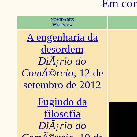
Em con
NOVIDADES
What's new
A engenharia da
desordem
DiÃ¡rio do
ComÃ©rcio
, 12 de
setembro de 2012
Fugindo da
filosofia
DiÃ¡rio do