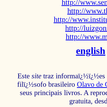
http://www.sem
http://www.t
http://www.insti
http://luizg
http://www.m
english
Este
site
traz informaï¿½ï¿½es s
filï¿½sofo brasileiro
Olavo de 
seus principais livros. A repr
gratuita, des