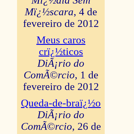
Mï¿½dia Sem
Mï¿½scara
, 4 de
fevereiro de 2012
Meus caros
crï¿½ticos
DiÃ¡rio do
ComÃ©rcio
, 1 de
fevereiro de 2012
Queda-de-braï¿½o
DiÃ¡rio do
ComÃ©rcio
, 26 de