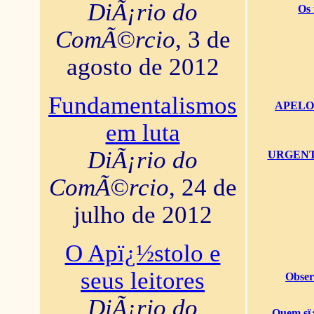
DiÃ¡rio do
Os 
ComÃ©rcio
, 3 de
agosto de 2012
Fundamentalismos
APELO U
em luta
DiÃ¡rio do
URGENTï¿
ComÃ©rcio
, 24 de
julho de 2012
O Apï¿½stolo e
seus leitores
Obser
DiÃ¡rio do
Quem sï¿