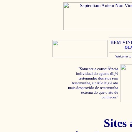
BEM-VIN
OL
Welcome to
"Somente a consciÃªncia
individual do agente dï¿½
testemunho dos atos sem
testemunha, e nÃ£o hï¿½ ato
mais desprovido de testemunha
externa do que o ato de
conhecer."
Sites