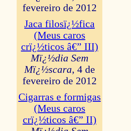
fevereiro de 2012
Jaca filosï¿½fica
(Meus caros
crï¿½ticos â€” III)
Mï¿½dia Sem
Mï¿½scara
, 4 de
fevereiro de 2012
Cigarras e formigas
(Meus caros
crï¿½ticos â€” II)