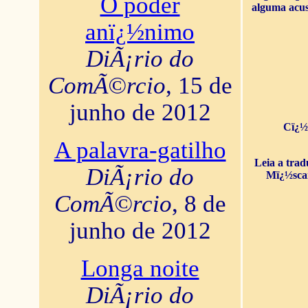
O poder
alguma acus
anï¿½nimo
DiÃ¡rio do
ComÃ©rcio
, 15 de
junho de 2012
Cï¿½
A palavra-gatilho
Leia a tra
DiÃ¡rio do
Mï¿½sca
ComÃ©rcio
, 8 de
junho de 2012
Longa noite
DiÃ¡rio do