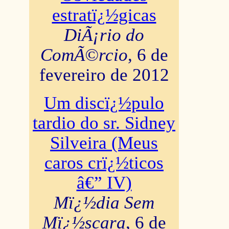
estratï¿½gicas
DiÃ¡rio do
ComÃ©rcio
, 6 de
fevereiro de 2012
Um discï¿½pulo
tardio do sr. Sidney
Silveira (Meus
caros crï¿½ticos
â€” IV)
Mï¿½dia Sem
Mï¿½scara
, 6 de