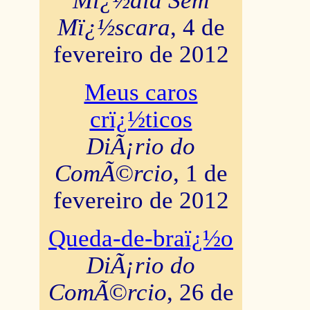
Mï¿½dia Sem
Mï¿½scara
, 4 de
fevereiro de 2012
Meus caros
crï¿½ticos
DiÃ¡rio do
ComÃ©rcio
, 1 de
fevereiro de 2012
Queda-de-braï¿½o
DiÃ¡rio do
ComÃ©rcio
, 26 de