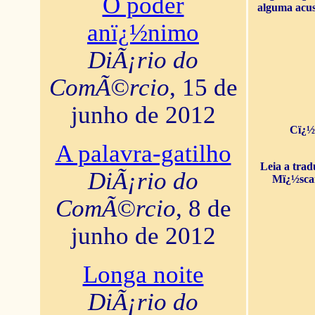
O poder
alguma acus
anï¿½nimo
DiÃ¡rio do
ComÃ©rcio
, 15 de
junho de 2012
Cï¿½
A palavra-gatilho
Leia a tra
DiÃ¡rio do
Mï¿½sca
ComÃ©rcio
, 8 de
junho de 2012
Longa noite
DiÃ¡rio do