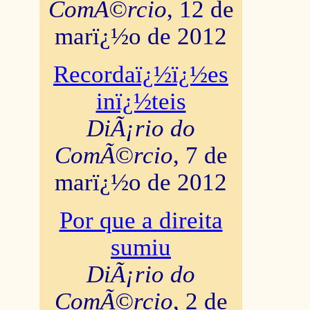
ComÃ©rcio
, 12 de
marï¿½o de 2012
Recordaï¿½ï¿½es
inï¿½teis
DiÃ¡rio do
ComÃ©rcio
, 7 de
marï¿½o de 2012
Por que a direita
sumiu
DiÃ¡rio do
ComÃ©rcio
, 2 de