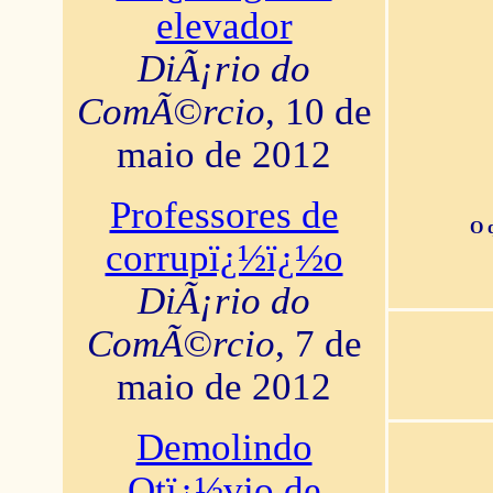
elevador
DiÃ¡rio do
ComÃ©rcio
, 10 de
maio de 2012
Professores de
O 
corrupï¿½ï¿½o
DiÃ¡rio do
ComÃ©rcio
, 7 de
maio de 2012
Demolindo
Otï¿½vio de