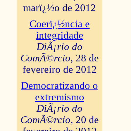
marï¿½o de 2012
Coerï¿½ncia e
integridade
DiÃ¡rio do
ComÃ©rcio
, 28 de
fevereiro de 2012
Democratizando o
extremismo
DiÃ¡rio do
ComÃ©rcio
, 20 de