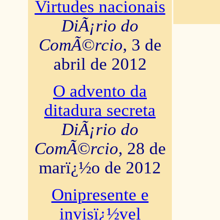
Virtudes nacionais
DiÃ¡rio do
ComÃ©rcio
, 3 de
abril de 2012
O advento da
ditadura secreta
DiÃ¡rio do
ComÃ©rcio
, 28 de
marï¿½o de 2012
Onipresente e
invisï¿½vel