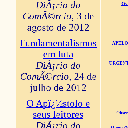
DiÃ¡rio do
Os 
ComÃ©rcio
, 3 de
agosto de 2012
Fundamentalismos
APELO U
em luta
DiÃ¡rio do
URGENTï¿
ComÃ©rcio
, 24 de
julho de 2012
O Apï¿½stolo e
seus leitores
Obser
DiÃ¡rio do
Quem sï¿