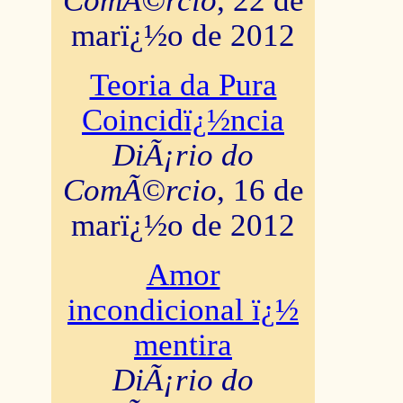
ComÃ©rcio
, 22 de
marï¿½o de 2012
Teoria da Pura
Coincidï¿½ncia
DiÃ¡rio do
ComÃ©rcio
, 16 de
marï¿½o de 2012
Amor
incondicional ï¿½
mentira
DiÃ¡rio do