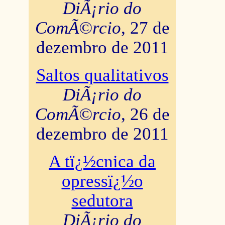
DiÃ¡rio do
ComÃ©rcio
, 27 de
dezembro de 2011
Saltos qualitativos
DiÃ¡rio do
ComÃ©rcio
, 26 de
dezembro de 2011
A tï¿½cnica da
opressï¿½o
sedutora
DiÃ¡rio do