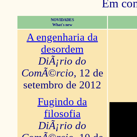
Em con
NOVIDADES
What's new
A engenharia da
desordem
DiÃ¡rio do
ComÃ©rcio
, 12 de
setembro de 2012
Fugindo da
filosofia
DiÃ¡rio do