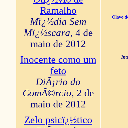
Ramalho
Olavo d
Mï¿½dia Sem
Mï¿½scara
, 4 de
maio de 2012
Inocente como um
Int
feto
DiÃ¡rio do
ComÃ©rcio
, 2 de
maio de 2012
Zelo psicï¿½tico