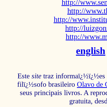
http://www.sem
http://www.t
http://www.insti
http://luizg
http://www.m
english
Este
site
traz informaï¿½ï¿½es s
filï¿½sofo brasileiro
Olavo de 
seus principais livros. A repr
gratuita, des