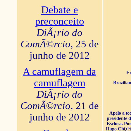
Debate e
preconceito
DiÃ¡rio do
ComÃ©rcio
, 25 de
junho de 2012
A camuflagem da
En
camuflagem
Brazilia
DiÃ¡rio do
ComÃ©rcio
, 21 de
Apelo a to
junho de 2012
presidente 
Esclusa. Por
Hugo Chï¿½ve