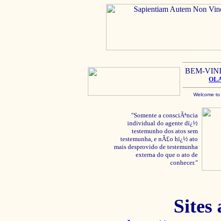
BEM-VIN
OL
Welcome to
"Somente a consciÃªncia
individual do agente dï¿½
testemunho dos atos sem
testemunha, e nÃ£o hï¿½ ato
mais desprovido de testemunha
externa do que o ato de
conhecer."
Sites