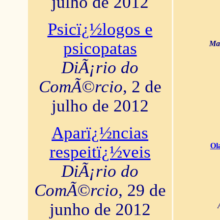
julho de 2012
Psicï¿½logos e
psicopatas
Mar
DiÃ¡rio do
ComÃ©rcio
, 2 de
julho de 2012
Aparï¿½ncias
Ol
respeitï¿½veis
DiÃ¡rio do
ComÃ©rcio
, 29 de
junho de 2012