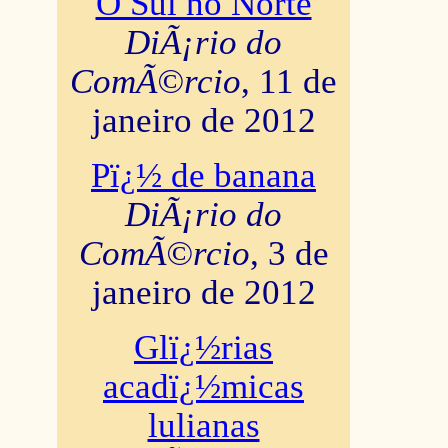
O Sul no Norte
DiÃ¡rio do
ComÃ©rcio
, 11 de
janeiro de 2012
Pï¿½ de banana
DiÃ¡rio do
ComÃ©rcio
, 3 de
janeiro de 2012
Glï¿½rias
acadï¿½micas
lulianas