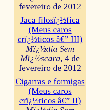
fevereiro de 2012
Jaca filosï¿½fica
(Meus caros
crï¿½ticos â€” III)
Mï¿½dia Sem
Mï¿½scara
, 4 de
fevereiro de 2012
Cigarras e formigas
(Meus caros
crï¿½ticos â€” II)