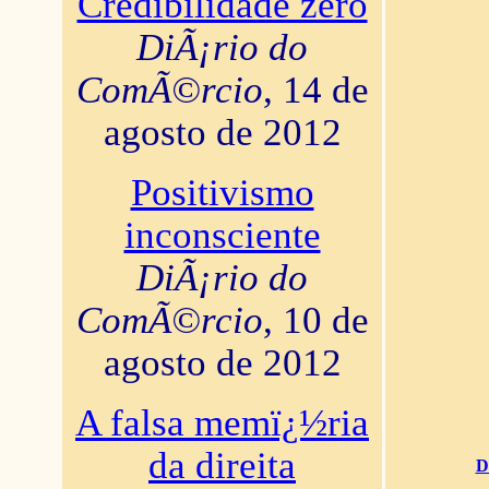
Credibilidade zero
DiÃ¡rio do
ComÃ©rcio
, 14 de
agosto de 2012
Positivismo
inconsciente
DiÃ¡rio do
ComÃ©rcio
, 10 de
agosto de 2012
A falsa memï¿½ria
da direita
D