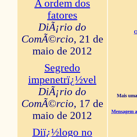
A ordem dos
fatores
DiÃ¡rio do
O
ComÃ©rcio
, 21 de
maio de 2012
Segredo
impenetrï¿½vel
DiÃ¡rio do
Mais uma 
ComÃ©rcio
, 17 de
Mensagem ao
maio de 2012
Diï¿½logo no