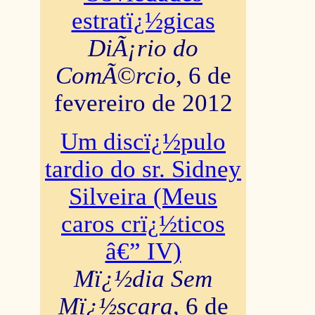
estratï¿½gicas
DiÃ¡rio do
ComÃ©rcio
, 6 de
fevereiro de 2012
Um discï¿½pulo
tardio do sr. Sidney
Silveira (Meus
caros crï¿½ticos
â€” IV)
Mï¿½dia Sem
Mï¿½scara
, 6 de