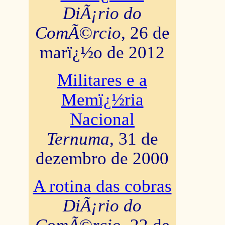
DiÃ¡rio do
ComÃ©rcio
, 26 de
marï¿½o de 2012
Militares e a
Memï¿½ria
Nacional
Ternuma
, 31 de
dezembro de 2000
A rotina das cobras
DiÃ¡rio do