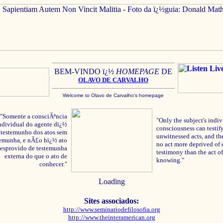
BEM-VINDO ï¿½
HOMEPAGE
DE
OLAVO
DE C
ARVALHO
Welcome to Olavo de Carvalho's homepage
"Somente a consciÃªncia
"Only the subject's indiv
ndividual do agente dï¿½
consciousness can testify
testemunho dos atos sem
unwitnessed acts, and the
temunha, e nÃ£o hï¿½ ato
no act more deprived of 
esprovido de testemunha
testimony than the act of
externa do que o ato de
knowing."
conhecer."
Loading
Sites associados:
http://www.seminariodefilosofia.org
http://www.theinteramerican.org