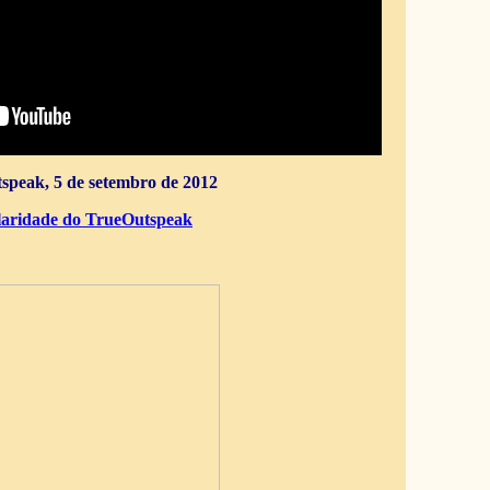
speak, 5 de setembro de 2012
aridade do TrueOutspeak