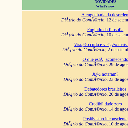
NOVIDADES
What's new
A engenharia da desorde
DiÃ¡rio do ComÃ©rcio
, 12 de sete
Fugindo da filosofia
DiÃ¡rio do ComÃ©rcio
, 10 de sete
Visï¿½o curta e visï¿½o mais 
DiÃ¡rio do ComÃ©rcio
, 2 de setem
O que estÃ¡ acontecend
DiÃ¡rio do ComÃ©rcio
, 29 de ago
Jï¿½ notaram?
DiÃ¡rio do ComÃ©rcio
, 23 de ago
Debatedores brasileiros
DiÃ¡rio do ComÃ©rcio
, 20 de ago
Credibilidade zero
DiÃ¡rio do ComÃ©rcio
, 14 de ago
Positivismo inconsciente
DiÃ¡rio do ComÃ©rcio
, 10 de ago