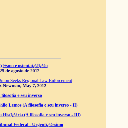
ï¿½smo e ostentaï¿½ï¿½o
25 de agosto de 2012
Union Seeks Regional Law Enforcement
x Newman, May 7, 2012
 filosofia e seu inverso
lio Lemos (A filosofia e seu inverso - II)
 Histï¿½ria (A filosofia e seu inverso - III)
bunal Federal - Urgentï¿½ssimo