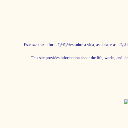
Este
site
traz informaï¿½ï¿½es sobre a vida, as obras e as idï¿½i
This site provides information about the life, works, and id