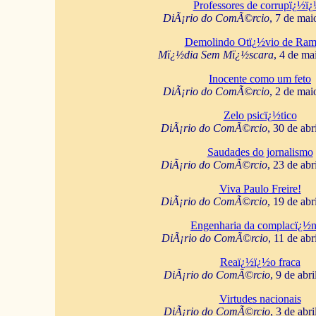
Professores de corrupï¿½ï
DiÃ¡rio do ComÃ©rcio
, 7 de mai
Demolindo Otï¿½vio de Ram
Mï¿½dia Sem Mï¿½scara
, 4 de ma
Inocente como um feto
DiÃ¡rio do ComÃ©rcio
, 2 de mai
Zelo psicï¿½tico
DiÃ¡rio do ComÃ©rcio
, 30 de abr
Saudades do jornalismo
DiÃ¡rio do ComÃ©rcio
, 23 de abr
Viva Paulo Freire!
DiÃ¡rio do ComÃ©rcio
, 19 de abr
Engenharia da complacï¿½n
DiÃ¡rio do ComÃ©rcio
, 11 de abr
Reaï¿½ï¿½o fraca
DiÃ¡rio do ComÃ©rcio
, 9 de abr
Virtudes nacionais
DiÃ¡rio do ComÃ©rcio
, 3 de abr