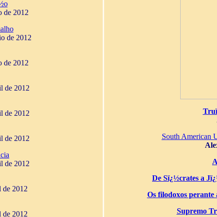
¿½o
o de 2012
alho
io de 2012
o de 2012
il de 2012
Tru
il de 2012
South American 
il de 2012
Ale
cia
A
il de 2012
De Sï¿½crates a Jï¿½
il de 2012
Os filodoxos perante a
Supremo Tri
il de 2012