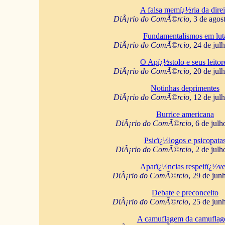
A falsa memï¿½ria da direi
DiÃ¡rio do ComÃ©rcio
, 3 de agos
Fundamentalismos em lut
DiÃ¡rio do ComÃ©rcio
, 24 de jul
O Apï¿½stolo e seus leitor
DiÃ¡rio do ComÃ©rcio
, 20 de jul
Notinhas deprimentes
DiÃ¡rio do ComÃ©rcio
, 12 de jul
Burrice americana
DiÃ¡rio do ComÃ©rcio
, 6 de jul
Psicï¿½logos e psicopata
DiÃ¡rio do ComÃ©rcio
, 2 de jul
Aparï¿½ncias respeitï¿½ve
DiÃ¡rio do ComÃ©rcio
, 29 de jun
Debate e preconceito
DiÃ¡rio do ComÃ©rcio
, 25 de jun
A camuflagem da camufla