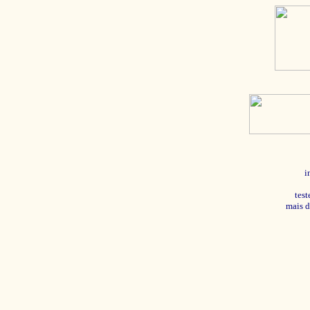
i
tes
mais d