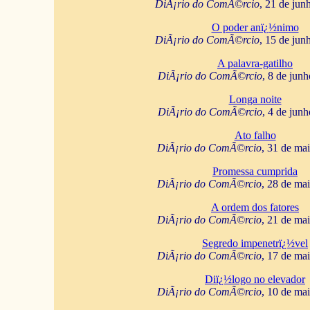
DiÃ¡rio do ComÃ©rcio
, 21 de jun
O poder anï¿½nimo
DiÃ¡rio do ComÃ©rcio
, 15 de jun
A palavra-gatilho
DiÃ¡rio do ComÃ©rcio
, 8 de jun
Longa noite
DiÃ¡rio do ComÃ©rcio
, 4 de jun
Ato falho
DiÃ¡rio do ComÃ©rcio
, 31 de ma
Promessa cumprida
DiÃ¡rio do ComÃ©rcio
, 28 de ma
A ordem dos fatores
DiÃ¡rio do ComÃ©rcio
, 21 de ma
Segredo impenetrï¿½vel
DiÃ¡rio do ComÃ©rcio
, 17 de ma
Diï¿½logo no elevador
DiÃ¡rio do ComÃ©rcio
, 10 de ma