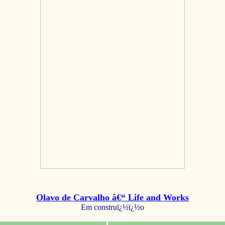
Olavo de Carvalho â€“ Life and Works
Em construï¿½ï¿½o