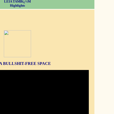
LEIA TAMBï¿½M
Highlights
S A BULLSHIT-FREE SPACE