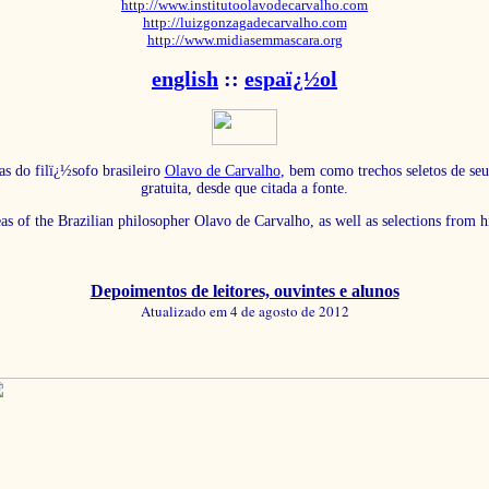
http://www.institutoolavodecarvalho.com
http://luizgonzagadecarvalho.com
http://www.midiasemmascara.org
english
::
espaï¿½ol
as do filï¿½sofo brasileiro
Olavo de Carvalho
, bem como trechos seletos de seu
gratuita, desde que citada a fonte.
eas of the Brazilian philosopher Olavo de Carvalho, as well as selections from 
Depoimentos de leitores, ouvintes e alunos
Atualizado em 4 de agosto de 2012