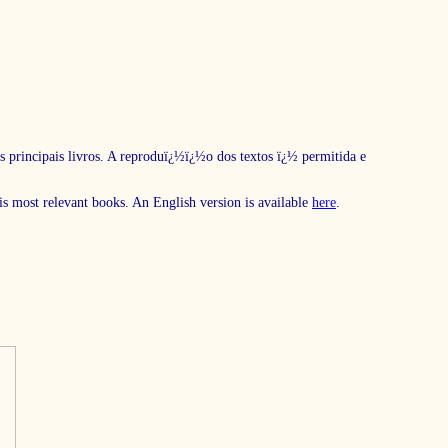
s principais livros. A reproduï¿½ï¿½o dos textos ï¿½ permitida e
his most relevant books. An English version is available
here
.