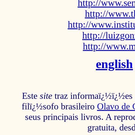
http://www.sem
http://www.t
http://www.insti
http://luizg
http://www.m
english
Este
site
traz informaï¿½ï¿½es s
filï¿½sofo brasileiro
Olavo de 
seus principais livros. A repr
gratuita, des