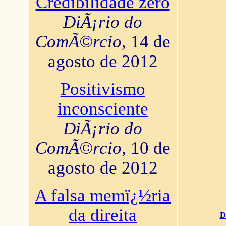
Credibilidade zero
DiÃ¡rio do
ComÃ©rcio
, 14 de
agosto de 2012
Positivismo
inconsciente
DiÃ¡rio do
ComÃ©rcio
, 10 de
agosto de 2012
A falsa memï¿½ria
da direita
D