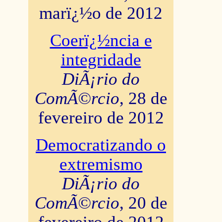
marï¿½o de 2012
Coerï¿½ncia e
integridade
DiÃ¡rio do
ComÃ©rcio
, 28 de
fevereiro de 2012
Democratizando o
extremismo
DiÃ¡rio do
ComÃ©rcio
, 20 de