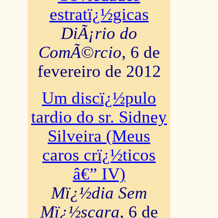
estratï¿½gicas
DiÃ¡rio do
ComÃ©rcio
, 6 de
fevereiro de 2012
Um discï¿½pulo
tardio do sr. Sidney
Silveira (Meus
caros crï¿½ticos
â€” IV)
Mï¿½dia Sem
Mï¿½scara
, 6 de