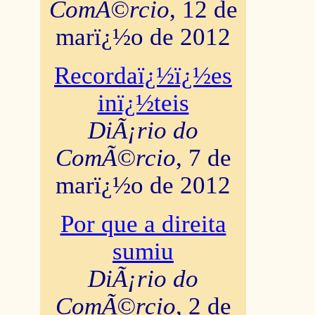
ComÃ©rcio
, 12 de
marï¿½o de 2012
Recordaï¿½ï¿½es
inï¿½teis
DiÃ¡rio do
ComÃ©rcio
, 7 de
marï¿½o de 2012
Por que a direita
sumiu
DiÃ¡rio do
ComÃ©rcio
, 2 de