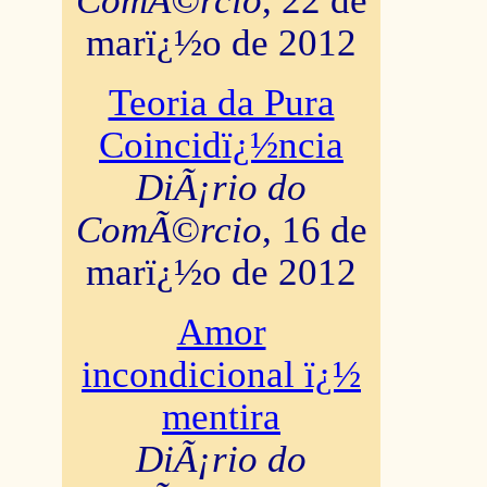
ComÃ©rcio
, 22 de
marï¿½o de 2012
Teoria da Pura
Coincidï¿½ncia
DiÃ¡rio do
ComÃ©rcio
, 16 de
marï¿½o de 2012
Amor
incondicional ï¿½
mentira
DiÃ¡rio do