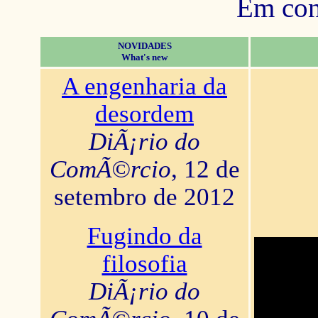
Em con
NOVIDADES
What's new
A engenharia da
desordem
DiÃ¡rio do
ComÃ©rcio
, 12 de
setembro de 2012
Fugindo da
filosofia
DiÃ¡rio do