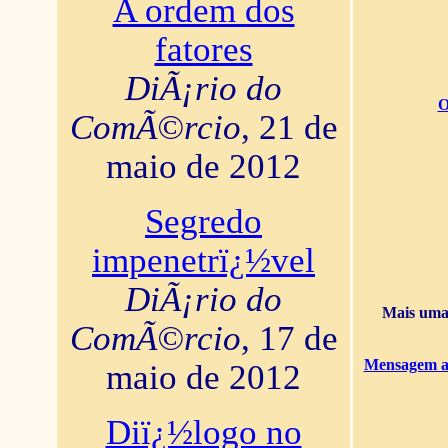
A ordem dos
fatores
DiÃ¡rio do
O
ComÃ©rcio
, 21 de
maio de 2012
Segredo
impenetrï¿½vel
DiÃ¡rio do
Mais uma 
ComÃ©rcio
, 17 de
Mensagem ao
maio de 2012
Diï¿½logo no