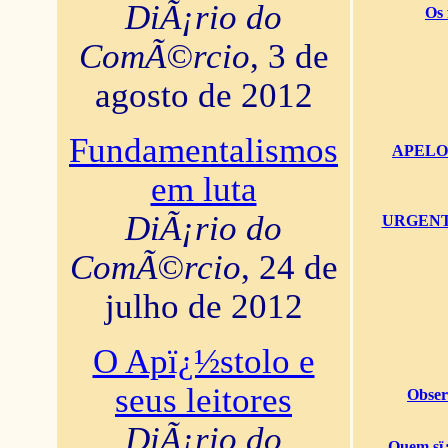
DiÃ¡rio do
Os 
ComÃ©rcio
, 3 de
agosto de 2012
Fundamentalismos
APELO U
em luta
DiÃ¡rio do
URGENTï¿
ComÃ©rcio
, 24 de
julho de 2012
O Apï¿½stolo e
seus leitores
Obser
DiÃ¡rio do
Quem sï¿