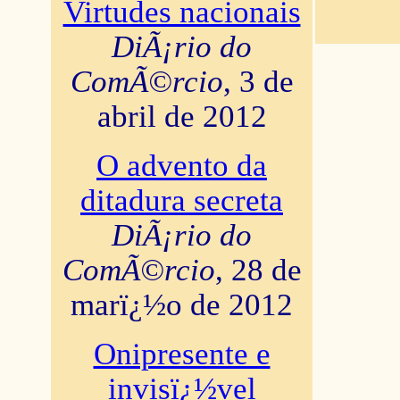
Virtudes nacionais
DiÃ¡rio do
ComÃ©rcio
, 3 de
abril de 2012
O advento da
ditadura secreta
DiÃ¡rio do
ComÃ©rcio
, 28 de
marï¿½o de 2012
Onipresente e
invisï¿½vel