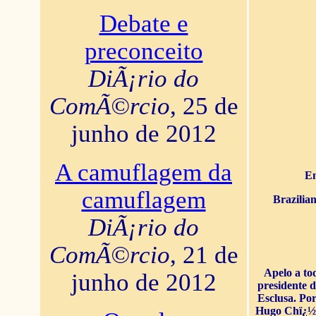
Debate e
preconceito
DiÃ¡rio do
ComÃ©rcio
, 25 de
junho de 2012
A camuflagem da
En
camuflagem
Brazilia
DiÃ¡rio do
ComÃ©rcio
, 21 de
Apelo a to
junho de 2012
presidente 
Esclusa. Por
Hugo Chï¿½ve