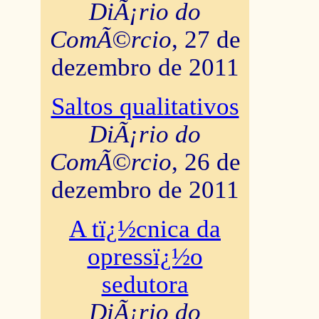
DiÃ¡rio do
ComÃ©rcio
, 27 de
dezembro de 2011
Saltos qualitativos
DiÃ¡rio do
ComÃ©rcio
, 26 de
dezembro de 2011
A tï¿½cnica da
opressï¿½o
sedutora
DiÃ¡rio do