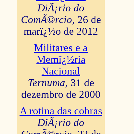
DiÃ¡rio do
ComÃ©rcio
, 26 de
marï¿½o de 2012
Militares e a
Memï¿½ria
Nacional
Ternuma
, 31 de
dezembro de 2000
A rotina das cobras
DiÃ¡rio do