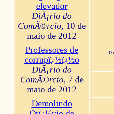
elevador
DiÃ¡rio do
ComÃ©rcio
, 10 de
maio de 2012
Professores de
O 
corrupï¿½ï¿½o
DiÃ¡rio do
ComÃ©rcio
, 7 de
maio de 2012
Demolindo
Otï¿½vio de