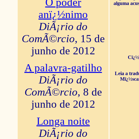
O poder
alguma acus
anï¿½nimo
DiÃ¡rio do
ComÃ©rcio
, 15 de
junho de 2012
Cï¿½
A palavra-gatilho
Leia a tra
DiÃ¡rio do
Mï¿½sca
ComÃ©rcio
, 8 de
junho de 2012
Longa noite
DiÃ¡rio do