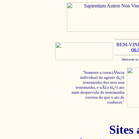
BEM-VIN
OL
Welcome to
"Somente a consciÃªncia
individual do agente dï¿½
testemunho dos atos sem
testemunha, e nÃ£o hï¿½ ato
mais desprovido de testemunha
externa do que o ato de
conhecer."
Sites