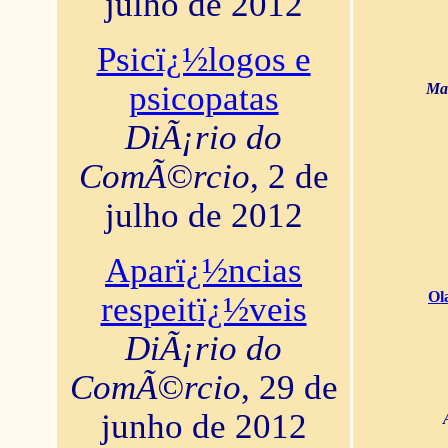
julho de 2012
Psicï¿½logos e
psicopatas
Mar
DiÃ¡rio do
ComÃ©rcio
, 2 de
julho de 2012
Aparï¿½ncias
Ol
respeitï¿½veis
DiÃ¡rio do
ComÃ©rcio
, 29 de
junho de 2012