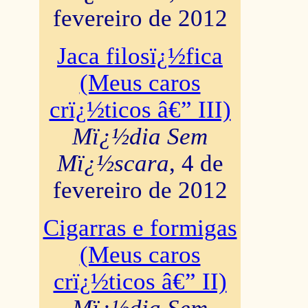
fevereiro de 2012
Jaca filosï¿½fica
(Meus caros
crï¿½ticos â€” III)
Mï¿½dia Sem
Mï¿½scara
, 4 de
fevereiro de 2012
Cigarras e formigas
(Meus caros
crï¿½ticos â€” II)