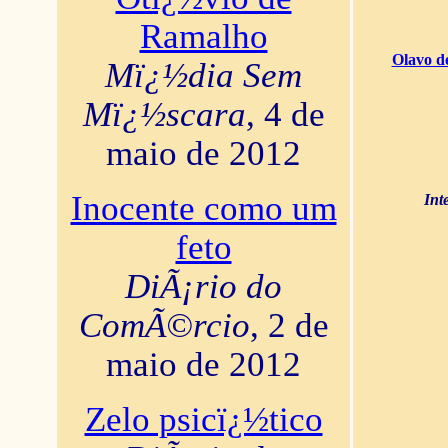
Ramalho
Olavo d
Mï¿½dia Sem
Mï¿½scara
, 4 de
maio de 2012
Inocente como um
Int
feto
DiÃ¡rio do
ComÃ©rcio
, 2 de
maio de 2012
Zelo psicï¿½tico