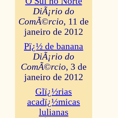
O Sul no Norte
DiÃ¡rio do
ComÃ©rcio
, 11 de
janeiro de 2012
Pï¿½ de banana
DiÃ¡rio do
ComÃ©rcio
, 3 de
janeiro de 2012
Glï¿½rias
acadï¿½micas
lulianas