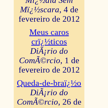
Mï¿½dia Sem
Mï¿½scara
, 4 de
fevereiro de 2012
Meus caros
crï¿½ticos
DiÃ¡rio do
ComÃ©rcio
, 1 de
fevereiro de 2012
Queda-de-braï¿½o
DiÃ¡rio do
ComÃ©rcio
, 26 de