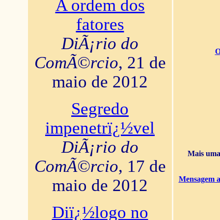
A ordem dos
fatores
DiÃ¡rio do
O
ComÃ©rcio
, 21 de
maio de 2012
Segredo
impenetrï¿½vel
DiÃ¡rio do
Mais uma 
ComÃ©rcio
, 17 de
Mensagem ao
maio de 2012
Diï¿½logo no