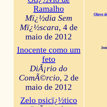
Ramalho
Olavo d
Mï¿½dia Sem
Mï¿½scara
, 4 de
maio de 2012
Inocente como um
Int
feto
DiÃ¡rio do
ComÃ©rcio
, 2 de
maio de 2012
Zelo psicï¿½tico