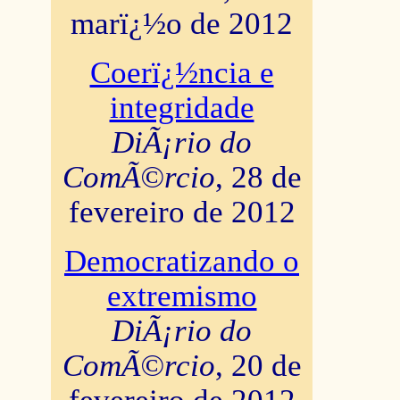
marï¿½o de 2012
Coerï¿½ncia e
integridade
DiÃ¡rio do
ComÃ©rcio
, 28 de
fevereiro de 2012
Democratizando o
extremismo
DiÃ¡rio do
ComÃ©rcio
, 20 de