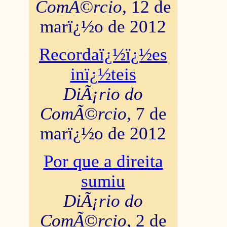
ComÃ©rcio
, 12 de
marï¿½o de 2012
Recordaï¿½ï¿½es
inï¿½teis
DiÃ¡rio do
ComÃ©rcio
, 7 de
marï¿½o de 2012
Por que a direita
sumiu
DiÃ¡rio do
ComÃ©rcio
, 2 de