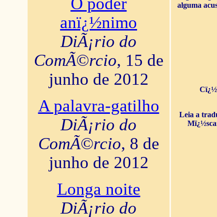
O poder
alguma acus
anï¿½nimo
DiÃ¡rio do
ComÃ©rcio
, 15 de
junho de 2012
Cï¿½
A palavra-gatilho
Leia a tra
DiÃ¡rio do
Mï¿½sca
ComÃ©rcio
, 8 de
junho de 2012
Longa noite
DiÃ¡rio do