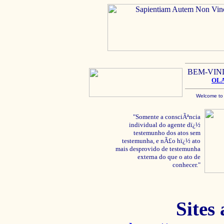
BEM-VIN
OL
Welcome to
"Somente a consciÃªncia
individual do agente dï¿½
testemunho dos atos sem
testemunha, e nÃ£o hï¿½ ato
mais desprovido de testemunha
externa do que o ato de
conhecer."
Sites