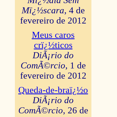
Mï¿½dia Sem
Mï¿½scara
, 4 de
fevereiro de 2012
Meus caros
crï¿½ticos
DiÃ¡rio do
ComÃ©rcio
, 1 de
fevereiro de 2012
Queda-de-braï¿½o
DiÃ¡rio do
ComÃ©rcio
, 26 de