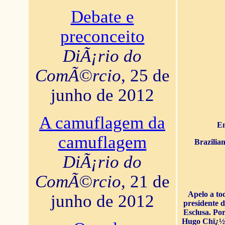
Debate e
preconceito
DiÃ¡rio do
ComÃ©rcio
, 25 de
junho de 2012
A camuflagem da
En
camuflagem
Brazilia
DiÃ¡rio do
ComÃ©rcio
, 21 de
Apelo a to
junho de 2012
presidente 
Esclusa. Por
Hugo Chï¿½ve