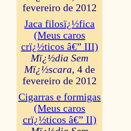
fevereiro de 2012
Jaca filosï¿½fica
(Meus caros
crï¿½ticos â€” III)
Mï¿½dia Sem
Mï¿½scara
, 4 de
fevereiro de 2012
Cigarras e formigas
(Meus caros
crï¿½ticos â€” II)