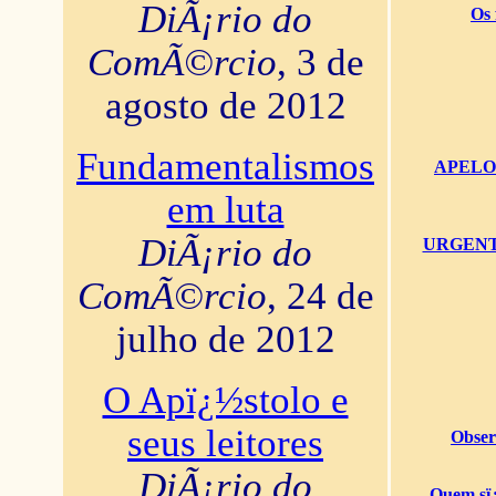
DiÃ¡rio do
Os 
ComÃ©rcio
, 3 de
agosto de 2012
Fundamentalismos
APELO U
em luta
DiÃ¡rio do
URGENTï¿
ComÃ©rcio
, 24 de
julho de 2012
O Apï¿½stolo e
seus leitores
Obser
DiÃ¡rio do
Quem sï¿