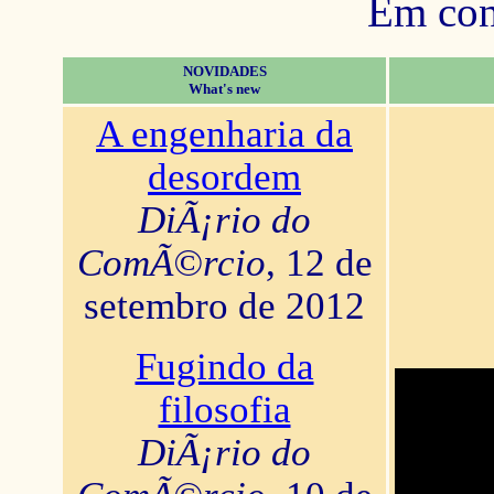
Em con
NOVIDADES
What's new
A engenharia da
desordem
DiÃ¡rio do
ComÃ©rcio
, 12 de
setembro de 2012
Fugindo da
filosofia
DiÃ¡rio do