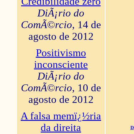
Credibilidade zero
DiÃ¡rio do
ComÃ©rcio
, 14 de
agosto de 2012
Positivismo
inconsciente
DiÃ¡rio do
ComÃ©rcio
, 10 de
agosto de 2012
A falsa memï¿½ria
da direita
D