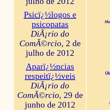
julho de 2012
Psicï¿½logos e
psicopatas
Mar
DiÃ¡rio do
ComÃ©rcio
, 2 de
julho de 2012
Aparï¿½ncias
Ol
respeitï¿½veis
DiÃ¡rio do
ComÃ©rcio
, 29 de
junho de 2012