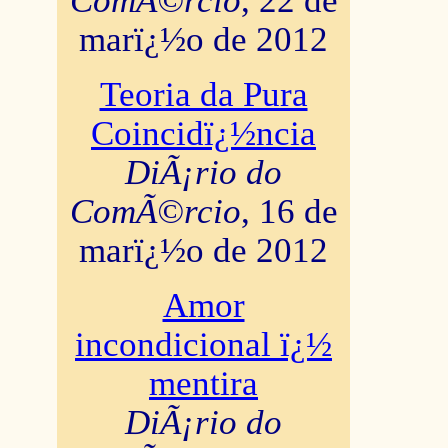
ComÃ©rcio
, 22 de
marï¿½o de 2012
Teoria da Pura
Coincidï¿½ncia
DiÃ¡rio do
ComÃ©rcio
, 16 de
marï¿½o de 2012
Amor
incondicional ï¿½
mentira
DiÃ¡rio do