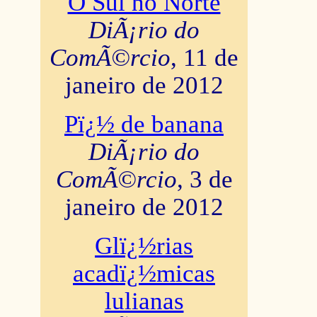
O Sul no Norte
DiÃ¡rio do
ComÃ©rcio
, 11 de
janeiro de 2012
Pï¿½ de banana
DiÃ¡rio do
ComÃ©rcio
, 3 de
janeiro de 2012
Glï¿½rias
acadï¿½micas
lulianas