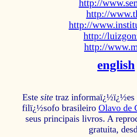
http://www.sem
http://www.t
http://www.insti
http://luizg
http://www.m
english
Este
site
traz informaï¿½ï¿½es s
filï¿½sofo brasileiro
Olavo de 
seus principais livros. A repr
gratuita, des