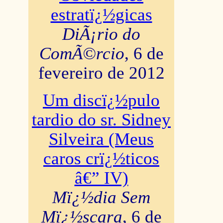
estratï¿½gicas
DiÃ¡rio do
ComÃ©rcio
, 6 de
fevereiro de 2012
Um discï¿½pulo
tardio do sr. Sidney
Silveira (Meus
caros crï¿½ticos
â€” IV)
Mï¿½dia Sem
Mï¿½scara
, 6 de