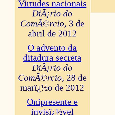
Virtudes nacionais
DiÃ¡rio do
ComÃ©rcio
, 3 de
abril de 2012
O advento da
ditadura secreta
DiÃ¡rio do
ComÃ©rcio
, 28 de
marï¿½o de 2012
Onipresente e
invisï¿½vel