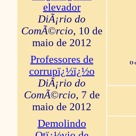
elevador
DiÃ¡rio do
ComÃ©rcio
, 10 de
maio de 2012
Professores de
O 
corrupï¿½ï¿½o
DiÃ¡rio do
ComÃ©rcio
, 7 de
maio de 2012
Demolindo
Otï¿½vio de