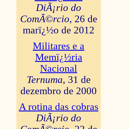
DiÃ¡rio do
ComÃ©rcio
, 26 de
marï¿½o de 2012
Militares e a
Memï¿½ria
Nacional
Ternuma
, 31 de
dezembro de 2000
A rotina das cobras
DiÃ¡rio do