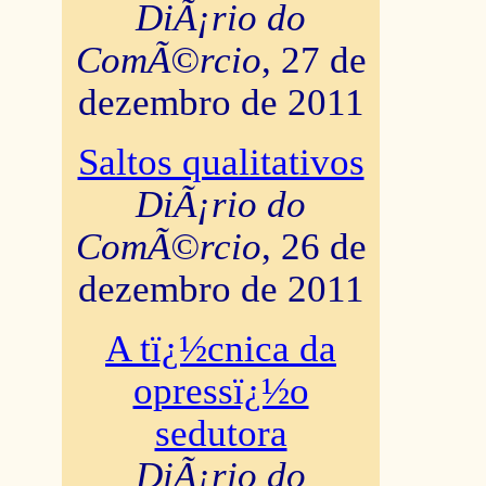
DiÃ¡rio do
ComÃ©rcio
, 27 de
dezembro de 2011
Saltos qualitativos
DiÃ¡rio do
ComÃ©rcio
, 26 de
dezembro de 2011
A tï¿½cnica da
opressï¿½o
sedutora
DiÃ¡rio do