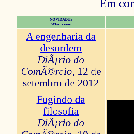
Em con
NOVIDADES
What's new
A engenharia da
desordem
DiÃ¡rio do
ComÃ©rcio
, 12 de
setembro de 2012
Fugindo da
filosofia
DiÃ¡rio do