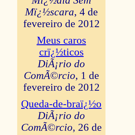
Mï¿½dia Sem
Mï¿½scara
, 4 de
fevereiro de 2012
Meus caros
crï¿½ticos
DiÃ¡rio do
ComÃ©rcio
, 1 de
fevereiro de 2012
Queda-de-braï¿½o
DiÃ¡rio do
ComÃ©rcio
, 26 de