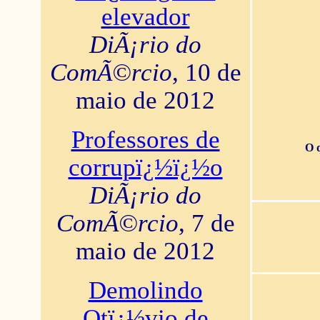
elevador
DiÃ¡rio do
ComÃ©rcio
, 10 de
maio de 2012
Professores de
O 
corrupï¿½ï¿½o
DiÃ¡rio do
ComÃ©rcio
, 7 de
maio de 2012
Demolindo
Otï¿½vio de