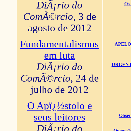
DiÃ¡rio do
Os 
ComÃ©rcio
, 3 de
agosto de 2012
Fundamentalismos
APELO U
em luta
DiÃ¡rio do
URGENTï¿
ComÃ©rcio
, 24 de
julho de 2012
O Apï¿½stolo e
seus leitores
Obser
DiÃ¡rio do
Quem sï¿