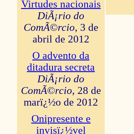
Virtudes nacionais
DiÃ¡rio do
ComÃ©rcio
, 3 de
abril de 2012
O advento da
ditadura secreta
DiÃ¡rio do
ComÃ©rcio
, 28 de
marï¿½o de 2012
Onipresente e
invisï¿½vel