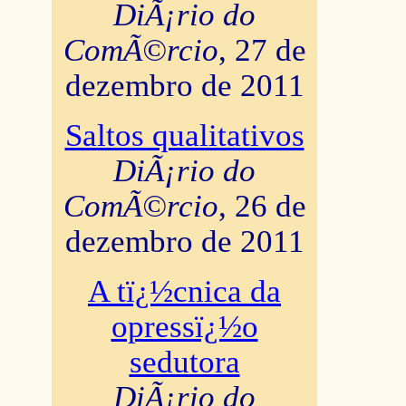
DiÃ¡rio do
ComÃ©rcio
, 27 de
dezembro de 2011
Saltos qualitativos
DiÃ¡rio do
ComÃ©rcio
, 26 de
dezembro de 2011
A tï¿½cnica da
opressï¿½o
sedutora
DiÃ¡rio do