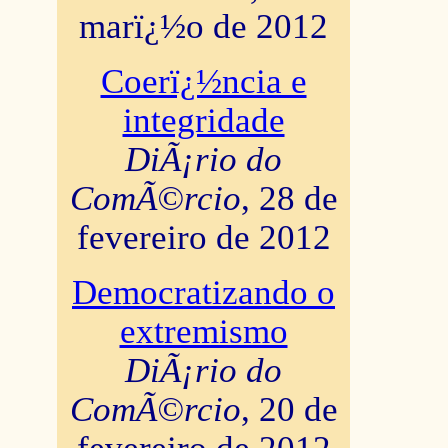
marï¿½o de 2012
Coerï¿½ncia e
integridade
DiÃ¡rio do
ComÃ©rcio
, 28 de
fevereiro de 2012
Democratizando o
extremismo
DiÃ¡rio do
ComÃ©rcio
, 20 de