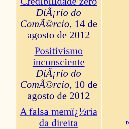
Credibilidade zero
DiÃ¡rio do
ComÃ©rcio
, 14 de
agosto de 2012
Positivismo
inconsciente
DiÃ¡rio do
ComÃ©rcio
, 10 de
agosto de 2012
A falsa memï¿½ria
da direita
D