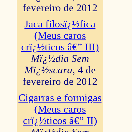
fevereiro de 2012
Jaca filosï¿½fica
(Meus caros
crï¿½ticos â€” III)
Mï¿½dia Sem
Mï¿½scara
, 4 de
fevereiro de 2012
Cigarras e formigas
(Meus caros
crï¿½ticos â€” II)