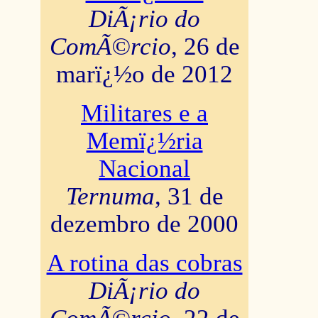
DiÃ¡rio do
ComÃ©rcio
, 26 de
marï¿½o de 2012
Militares e a
Memï¿½ria
Nacional
Ternuma
, 31 de
dezembro de 2000
A rotina das cobras
DiÃ¡rio do