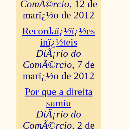
ComÃ©rcio
, 12 de
marï¿½o de 2012
Recordaï¿½ï¿½es
inï¿½teis
DiÃ¡rio do
ComÃ©rcio
, 7 de
marï¿½o de 2012
Por que a direita
sumiu
DiÃ¡rio do
ComÃ©rcio
, 2 de