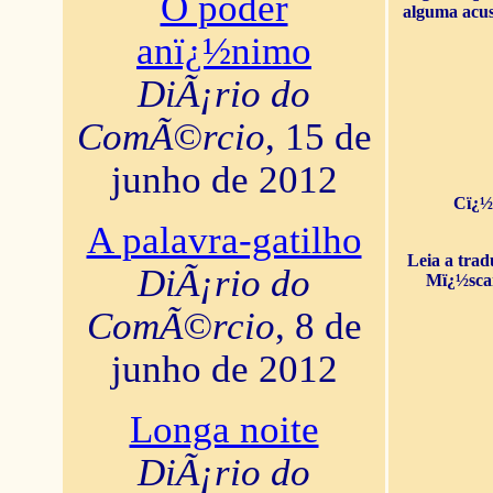
O poder
alguma acus
anï¿½nimo
DiÃ¡rio do
ComÃ©rcio
, 15 de
junho de 2012
Cï¿½
A palavra-gatilho
Leia a tra
DiÃ¡rio do
Mï¿½sca
ComÃ©rcio
, 8 de
junho de 2012
Longa noite
DiÃ¡rio do