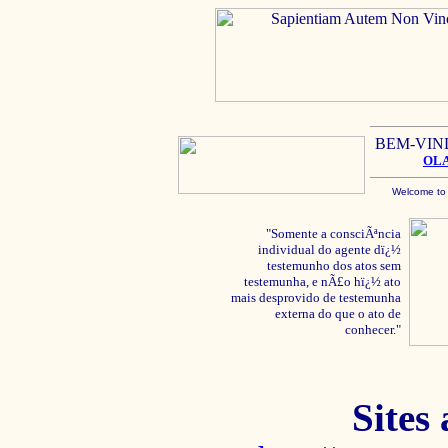
BEM-VIN
OL
Welcome to
"Somente a consciÃªncia
individual do agente dï¿½
testemunho dos atos sem
testemunha, e nÃ£o hï¿½ ato
mais desprovido de testemunha
externa do que o ato de
conhecer."
Sites