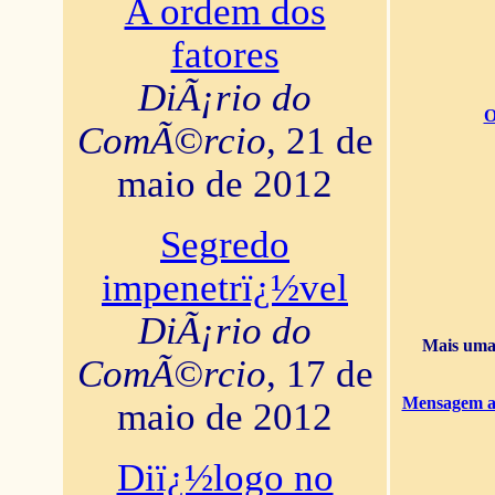
A ordem dos
fatores
DiÃ¡rio do
O
ComÃ©rcio
, 21 de
maio de 2012
Segredo
impenetrï¿½vel
DiÃ¡rio do
Mais uma 
ComÃ©rcio
, 17 de
Mensagem ao
maio de 2012
Diï¿½logo no