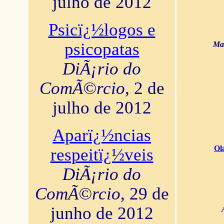
julho de 2012
Psicï¿½logos e
psicopatas
Mar
DiÃ¡rio do
ComÃ©rcio
, 2 de
julho de 2012
Aparï¿½ncias
Ol
respeitï¿½veis
DiÃ¡rio do
ComÃ©rcio
, 29 de
junho de 2012