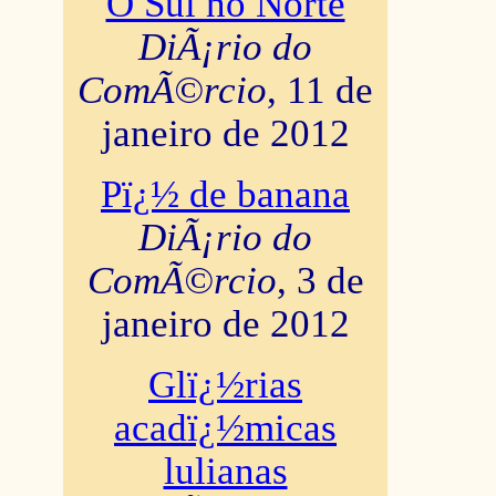
O Sul no Norte
DiÃ¡rio do
ComÃ©rcio
, 11 de
janeiro de 2012
Pï¿½ de banana
DiÃ¡rio do
ComÃ©rcio
, 3 de
janeiro de 2012
Glï¿½rias
acadï¿½micas
lulianas