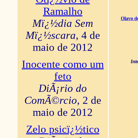
Ramalho
Olavo d
Mï¿½dia Sem
Mï¿½scara
, 4 de
maio de 2012
Inocente como um
Int
feto
DiÃ¡rio do
ComÃ©rcio
, 2 de
maio de 2012
Zelo psicï¿½tico