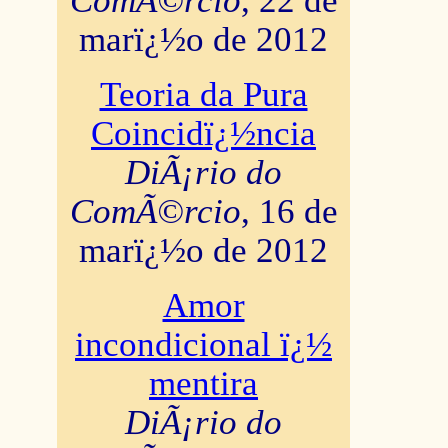
ComÃ©rcio
, 22 de
marï¿½o de 2012
Teoria da Pura
Coincidï¿½ncia
DiÃ¡rio do
ComÃ©rcio
, 16 de
marï¿½o de 2012
Amor
incondicional ï¿½
mentira
DiÃ¡rio do