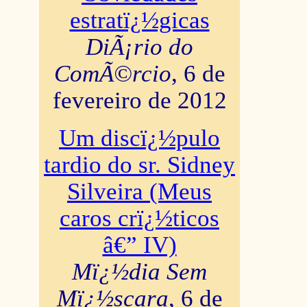
estratï¿½gicas
DiÃ¡rio do
ComÃ©rcio
, 6 de
fevereiro de 2012
Um discï¿½pulo
tardio do sr. Sidney
Silveira (Meus
caros crï¿½ticos
â€” IV)
Mï¿½dia Sem
Mï¿½scara
, 6 de