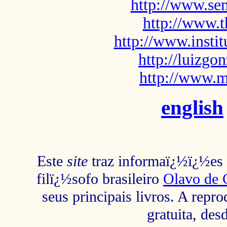
http://www.sem
http://www.t
http://www.insti
http://luizg
http://www.m
english
Este
site
traz informaï¿½ï¿½es s
filï¿½sofo brasileiro
Olavo de 
seus principais livros. A repr
gratuita, des