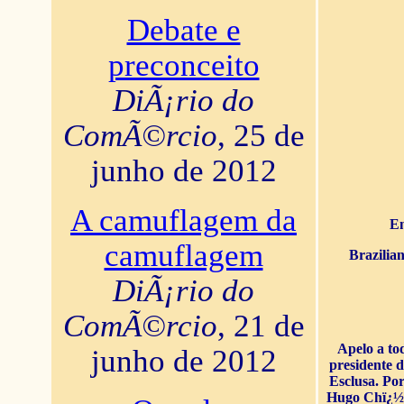
Debate e
preconceito
DiÃ¡rio do
ComÃ©rcio
, 25 de
junho de 2012
A camuflagem da
En
camuflagem
Brazilia
DiÃ¡rio do
ComÃ©rcio
, 21 de
Apelo a to
junho de 2012
presidente 
Esclusa. Por
Hugo Chï¿½ve