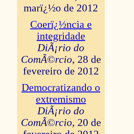
marï¿½o de 2012
Coerï¿½ncia e
integridade
DiÃ¡rio do
ComÃ©rcio
, 28 de
fevereiro de 2012
Democratizando o
extremismo
DiÃ¡rio do
ComÃ©rcio
, 20 de