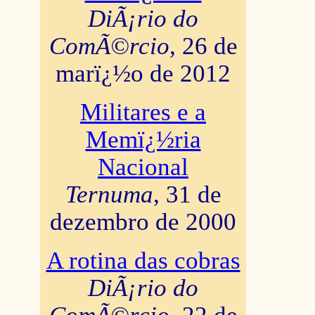
DiÃ¡rio do
ComÃ©rcio
, 26 de
marï¿½o de 2012
Militares e a
Memï¿½ria
Nacional
Ternuma
, 31 de
dezembro de 2000
A rotina das cobras
DiÃ¡rio do