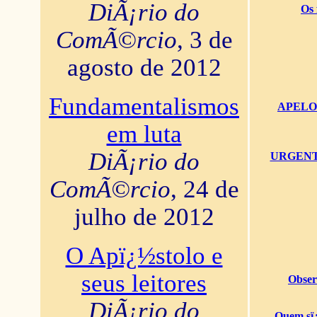
DiÃ¡rio do
Os 
ComÃ©rcio
, 3 de
agosto de 2012
Fundamentalismos
APELO U
em luta
DiÃ¡rio do
URGENTï¿
ComÃ©rcio
, 24 de
julho de 2012
O Apï¿½stolo e
seus leitores
Obser
DiÃ¡rio do
Quem sï¿