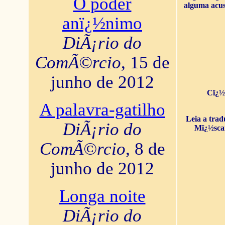
O poder
alguma acus
anï¿½nimo
DiÃ¡rio do
ComÃ©rcio
, 15 de
junho de 2012
Cï¿½
A palavra-gatilho
Leia a tra
DiÃ¡rio do
Mï¿½sca
ComÃ©rcio
, 8 de
junho de 2012
Longa noite
DiÃ¡rio do