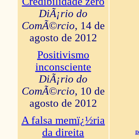
Credibilidade zero
DiÃ¡rio do
ComÃ©rcio
, 14 de
agosto de 2012
Positivismo
inconsciente
DiÃ¡rio do
ComÃ©rcio
, 10 de
agosto de 2012
A falsa memï¿½ria
da direita
D