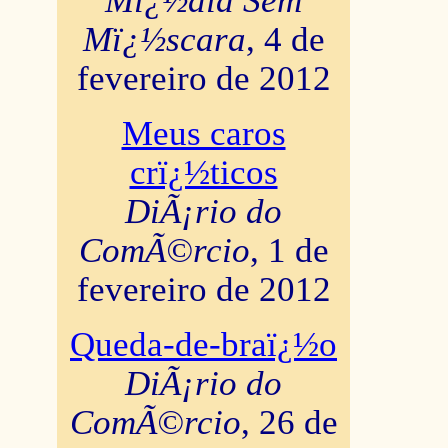
Mï¿½dia Sem
Mï¿½scara
, 4 de
fevereiro de 2012
Meus caros
crï¿½ticos
DiÃ¡rio do
ComÃ©rcio
, 1 de
fevereiro de 2012
Queda-de-braï¿½o
DiÃ¡rio do
ComÃ©rcio
, 26 de