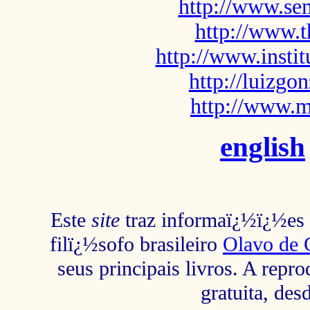
http://www.sem
http://www.t
http://www.insti
http://luizg
http://www.m
english
Este
site
traz informaï¿½ï¿½es s
filï¿½sofo brasileiro
Olavo de 
seus principais livros. A repr
gratuita, des