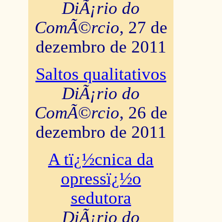
DiÃ¡rio do
ComÃ©rcio
, 27 de
dezembro de 2011
Saltos qualitativos
DiÃ¡rio do
ComÃ©rcio
, 26 de
dezembro de 2011
A tï¿½cnica da
opressï¿½o
sedutora
DiÃ¡rio do