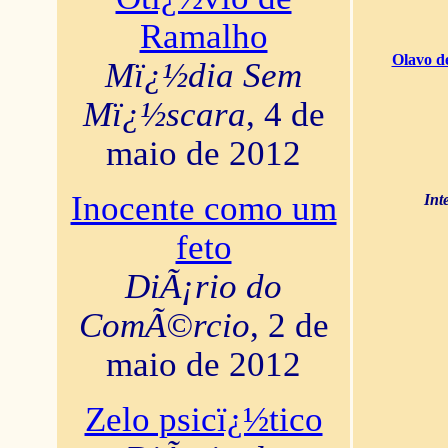
Ramalho
Olavo d
Mï¿½dia Sem
Mï¿½scara
, 4 de
maio de 2012
Inocente como um
Int
feto
DiÃ¡rio do
ComÃ©rcio
, 2 de
maio de 2012
Zelo psicï¿½tico