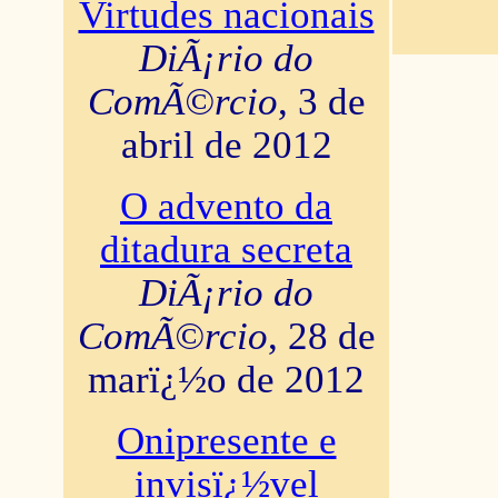
Virtudes nacionais
DiÃ¡rio do
ComÃ©rcio
, 3 de
abril de 2012
O advento da
ditadura secreta
DiÃ¡rio do
ComÃ©rcio
, 28 de
marï¿½o de 2012
Onipresente e
invisï¿½vel