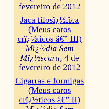
fevereiro de 2012
Jaca filosï¿½fica
(Meus caros
crï¿½ticos â€” III)
Mï¿½dia Sem
Mï¿½scara
, 4 de
fevereiro de 2012
Cigarras e formigas
(Meus caros
crï¿½ticos â€” II)