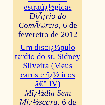
estratï¿½gicas
DiÃ¡rio do
ComÃ©rcio
, 6 de
fevereiro de 2012
Um discï¿½pulo
tardio do sr. Sidney
Silveira (Meus
caros crï¿½ticos
â€” IV)
Mï¿½dia Sem
Mï¿½scara
, 6 de