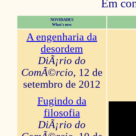
Em con
NOVIDADES
What's new
A engenharia da
desordem
DiÃ¡rio do
ComÃ©rcio
, 12 de
setembro de 2012
Fugindo da
filosofia
DiÃ¡rio do