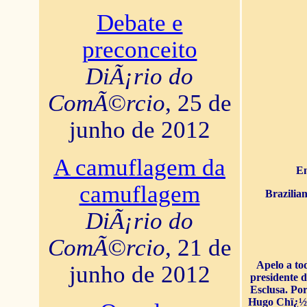
Debate e
preconceito
DiÃ¡rio do
ComÃ©rcio
, 25 de
junho de 2012
A camuflagem da
En
camuflagem
Brazilia
DiÃ¡rio do
ComÃ©rcio
, 21 de
Apelo a to
junho de 2012
presidente 
Esclusa. Por
Hugo Chï¿½ve