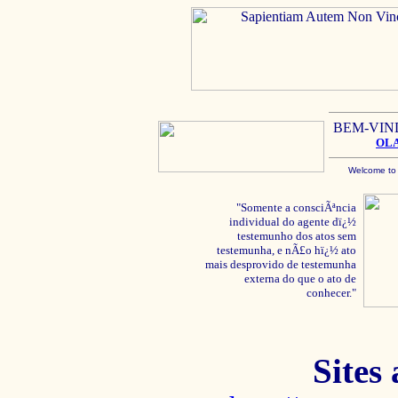
BEM-VIN
OL
Welcome to
"Somente a consciÃªncia
individual do agente dï¿½
testemunho dos atos sem
testemunha, e nÃ£o hï¿½ ato
mais desprovido de testemunha
externa do que o ato de
conhecer."
Sites