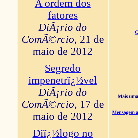
A ordem dos
fatores
DiÃ¡rio do
O
ComÃ©rcio
, 21 de
maio de 2012
Segredo
impenetrï¿½vel
DiÃ¡rio do
Mais uma 
ComÃ©rcio
, 17 de
Mensagem ao
maio de 2012
Diï¿½logo no