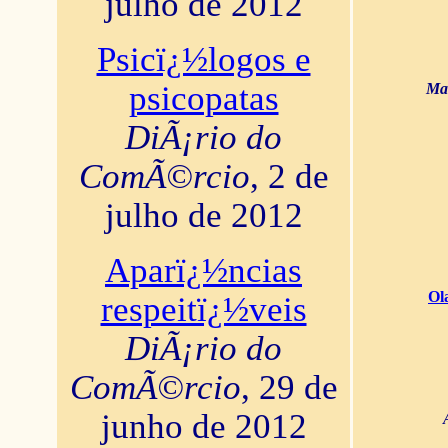
julho de 2012
Psicï¿½logos e
psicopatas
Mar
DiÃ¡rio do
ComÃ©rcio
, 2 de
julho de 2012
Aparï¿½ncias
Ol
respeitï¿½veis
DiÃ¡rio do
ComÃ©rcio
, 29 de
junho de 2012