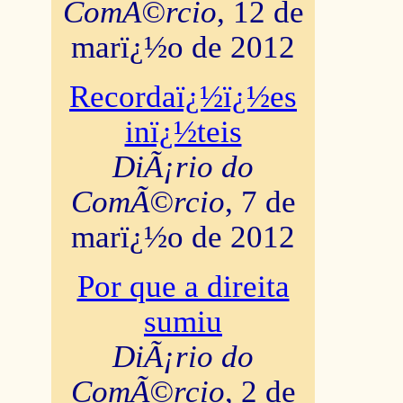
ComÃ©rcio
, 12 de
marï¿½o de 2012
Recordaï¿½ï¿½es
inï¿½teis
DiÃ¡rio do
ComÃ©rcio
, 7 de
marï¿½o de 2012
Por que a direita
sumiu
DiÃ¡rio do
ComÃ©rcio
, 2 de