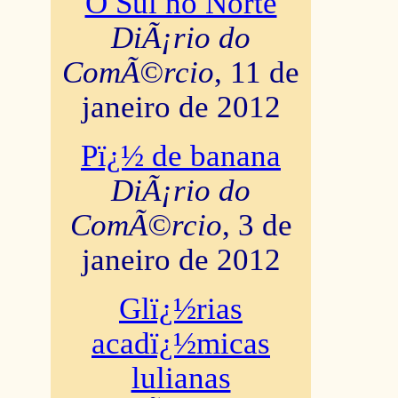
O Sul no Norte
DiÃ¡rio do
ComÃ©rcio
, 11 de
janeiro de 2012
Pï¿½ de banana
DiÃ¡rio do
ComÃ©rcio
, 3 de
janeiro de 2012
Glï¿½rias
acadï¿½micas
lulianas