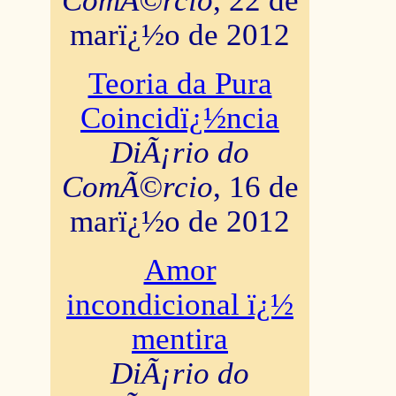
ComÃ©rcio
, 22 de
marï¿½o de 2012
Teoria da Pura
Coincidï¿½ncia
DiÃ¡rio do
ComÃ©rcio
, 16 de
marï¿½o de 2012
Amor
incondicional ï¿½
mentira
DiÃ¡rio do