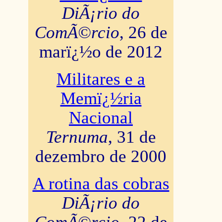
DiÃ¡rio do
ComÃ©rcio
, 26 de
marï¿½o de 2012
Militares e a
Memï¿½ria
Nacional
Ternuma
, 31 de
dezembro de 2000
A rotina das cobras
DiÃ¡rio do