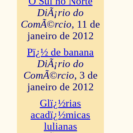
O Sul no Norte
DiÃ¡rio do
ComÃ©rcio
, 11 de
janeiro de 2012
Pï¿½ de banana
DiÃ¡rio do
ComÃ©rcio
, 3 de
janeiro de 2012
Glï¿½rias
acadï¿½micas
lulianas