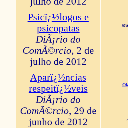
julho de 2012
Psicï¿½logos e
psicopatas
Mar
DiÃ¡rio do
ComÃ©rcio
, 2 de
julho de 2012
Aparï¿½ncias
Ol
respeitï¿½veis
DiÃ¡rio do
ComÃ©rcio
, 29 de
junho de 2012