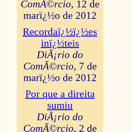
ComÃ©rcio
, 12 de
marï¿½o de 2012
Recordaï¿½ï¿½es
inï¿½teis
DiÃ¡rio do
ComÃ©rcio
, 7 de
marï¿½o de 2012
Por que a direita
sumiu
DiÃ¡rio do
ComÃ©rcio
, 2 de