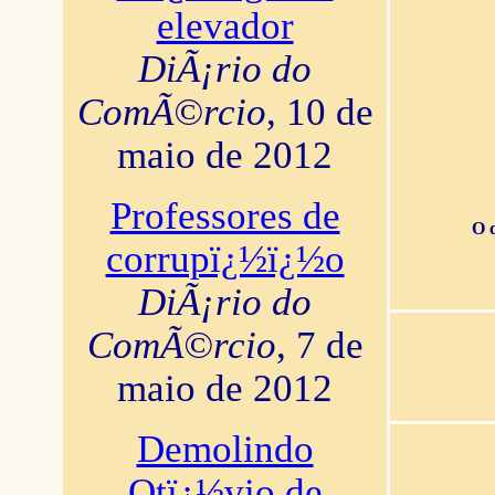
elevador
DiÃ¡rio do
ComÃ©rcio
, 10 de
maio de 2012
Professores de
O 
corrupï¿½ï¿½o
DiÃ¡rio do
ComÃ©rcio
, 7 de
maio de 2012
Demolindo
Otï¿½vio de