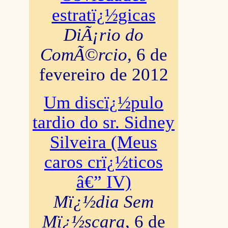
estratï¿½gicas
DiÃ¡rio do
ComÃ©rcio
, 6 de
fevereiro de 2012
Um discï¿½pulo
tardio do sr. Sidney
Silveira (Meus
caros crï¿½ticos
â€” IV)
Mï¿½dia Sem
Mï¿½scara
, 6 de