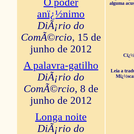
O poder
alguma acus
anï¿½nimo
DiÃ¡rio do
ComÃ©rcio
, 15 de
junho de 2012
Cï¿½
A palavra-gatilho
Leia a tra
DiÃ¡rio do
Mï¿½sca
ComÃ©rcio
, 8 de
junho de 2012
Longa noite
DiÃ¡rio do