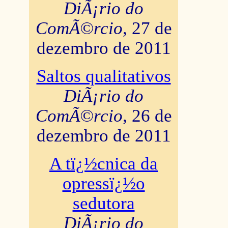
DiÃ¡rio do
ComÃ©rcio
, 27 de
dezembro de 2011
Saltos qualitativos
DiÃ¡rio do
ComÃ©rcio
, 26 de
dezembro de 2011
A tï¿½cnica da
opressï¿½o
sedutora
DiÃ¡rio do