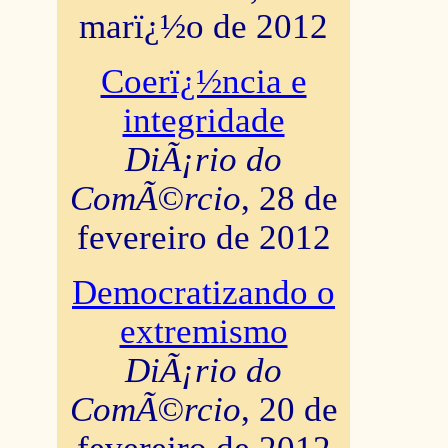
marï¿½o de 2012
Coerï¿½ncia e
integridade
DiÃ¡rio do
ComÃ©rcio
, 28 de
fevereiro de 2012
Democratizando o
extremismo
DiÃ¡rio do
ComÃ©rcio
, 20 de