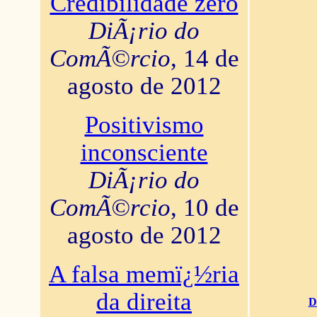
Credibilidade zero
DiÃ¡rio do
ComÃ©rcio
, 14 de
agosto de 2012
Positivismo
inconsciente
DiÃ¡rio do
ComÃ©rcio
, 10 de
agosto de 2012
A falsa memï¿½ria
da direita
D