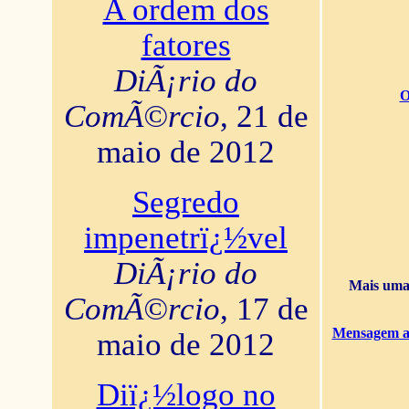
A ordem dos
fatores
DiÃ¡rio do
O
ComÃ©rcio
, 21 de
maio de 2012
Segredo
impenetrï¿½vel
DiÃ¡rio do
Mais uma 
ComÃ©rcio
, 17 de
Mensagem ao
maio de 2012
Diï¿½logo no