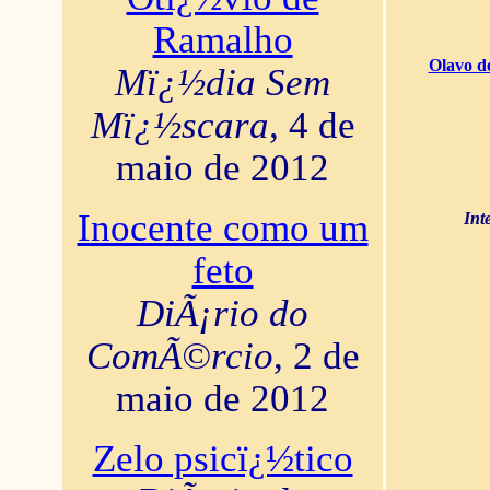
Ramalho
Olavo d
Mï¿½dia Sem
Mï¿½scara
, 4 de
maio de 2012
Inocente como um
Int
feto
DiÃ¡rio do
ComÃ©rcio
, 2 de
maio de 2012
Zelo psicï¿½tico