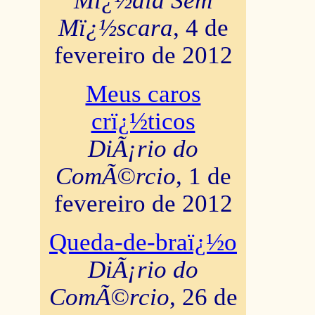
Mï¿½dia Sem
Mï¿½scara
, 4 de
fevereiro de 2012
Meus caros
crï¿½ticos
DiÃ¡rio do
ComÃ©rcio
, 1 de
fevereiro de 2012
Queda-de-braï¿½o
DiÃ¡rio do
ComÃ©rcio
, 26 de