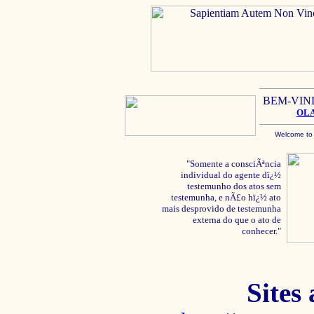
BEM-VIN
OL
Welcome to
"Somente a consciÃªncia
individual do agente dï¿½
testemunho dos atos sem
testemunha, e nÃ£o hï¿½ ato
mais desprovido de testemunha
externa do que o ato de
conhecer."
Sites