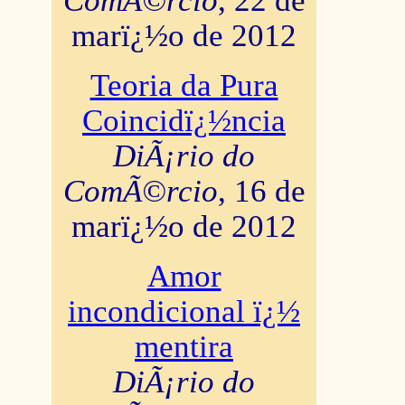
ComÃ©rcio
, 22 de
marï¿½o de 2012
Teoria da Pura
Coincidï¿½ncia
DiÃ¡rio do
ComÃ©rcio
, 16 de
marï¿½o de 2012
Amor
incondicional ï¿½
mentira
DiÃ¡rio do