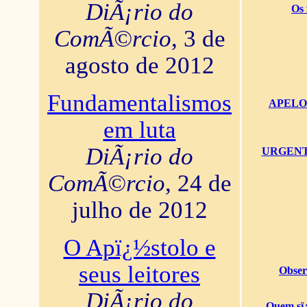
DiÃ¡rio do
Os 
ComÃ©rcio
, 3 de
agosto de 2012
Fundamentalismos
APELO U
em luta
DiÃ¡rio do
URGENTï¿
ComÃ©rcio
, 24 de
julho de 2012
O Apï¿½stolo e
seus leitores
Obser
DiÃ¡rio do
Quem sï¿