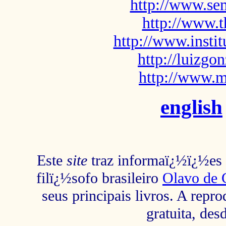
http://www.sem
http://www.t
http://www.insti
http://luizg
http://www.m
english
Este
site
traz informaï¿½ï¿½es s
filï¿½sofo brasileiro
Olavo de 
seus principais livros. A repr
gratuita, des