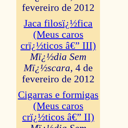
fevereiro de 2012
Jaca filosï¿½fica
(Meus caros
crï¿½ticos â€” III)
Mï¿½dia Sem
Mï¿½scara
, 4 de
fevereiro de 2012
Cigarras e formigas
(Meus caros
crï¿½ticos â€” II)