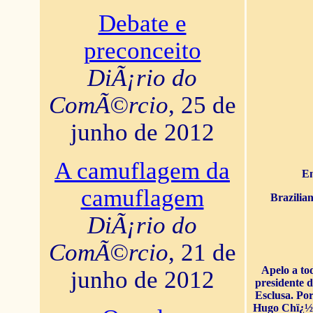
Debate e
preconceito
DiÃ¡rio do
ComÃ©rcio
, 25 de
junho de 2012
A camuflagem da
En
camuflagem
Brazilia
DiÃ¡rio do
ComÃ©rcio
, 21 de
Apelo a to
junho de 2012
presidente 
Esclusa. Por
Hugo Chï¿½ve