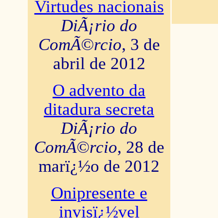
Virtudes nacionais
DiÃ¡rio do
ComÃ©rcio
, 3 de
abril de 2012
O advento da
ditadura secreta
DiÃ¡rio do
ComÃ©rcio
, 28 de
marï¿½o de 2012
Onipresente e
invisï¿½vel