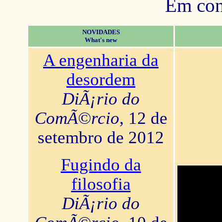
Em con
NOVIDADES
What's new
A engenharia da
desordem
DiÃ¡rio do
ComÃ©rcio
, 12 de
setembro de 2012
Fugindo da
filosofia
DiÃ¡rio do