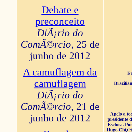
Debate e
preconceito
DiÃ¡rio do
ComÃ©rcio
, 25 de
junho de 2012
A camuflagem da
En
camuflagem
Brazilia
DiÃ¡rio do
ComÃ©rcio
, 21 de
Apelo a to
junho de 2012
presidente 
Esclusa. Por
Hugo Chï¿½ve