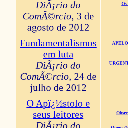
DiÃ¡rio do
Os 
ComÃ©rcio
, 3 de
agosto de 2012
Fundamentalismos
APELO U
em luta
DiÃ¡rio do
URGENTï¿
ComÃ©rcio
, 24 de
julho de 2012
O Apï¿½stolo e
seus leitores
Obser
DiÃ¡rio do
Quem sï¿