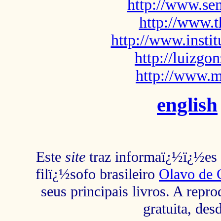
http://www.sem
http://www.t
http://www.insti
http://luizg
http://www.m
english
Este
site
traz informaï¿½ï¿½es s
filï¿½sofo brasileiro
Olavo de 
seus principais livros. A repr
gratuita, des