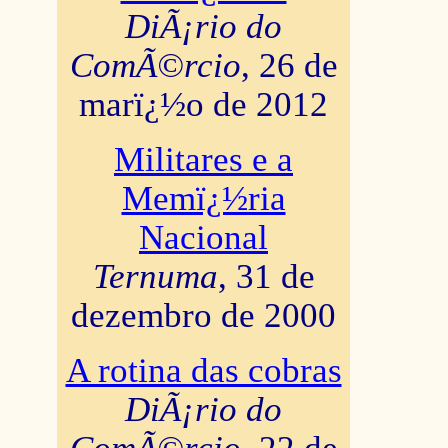
DiÃ¡rio do
ComÃ©rcio
, 26 de
marï¿½o de 2012
Militares e a
Memï¿½ria
Nacional
Ternuma
, 31 de
dezembro de 2000
A rotina das cobras
DiÃ¡rio do