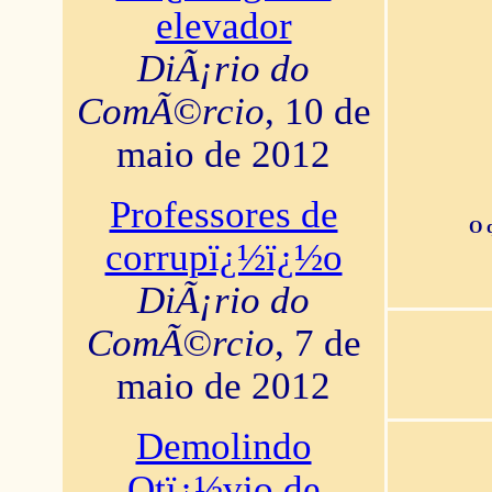
elevador
DiÃ¡rio do
ComÃ©rcio
, 10 de
maio de 2012
Professores de
O 
corrupï¿½ï¿½o
DiÃ¡rio do
ComÃ©rcio
, 7 de
maio de 2012
Demolindo
Otï¿½vio de