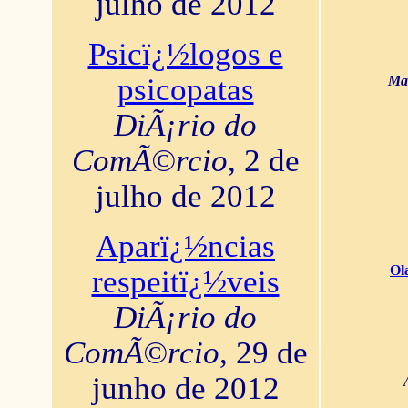
julho de 2012
Psicï¿½logos e
psicopatas
Mar
DiÃ¡rio do
ComÃ©rcio
, 2 de
julho de 2012
Aparï¿½ncias
Ol
respeitï¿½veis
DiÃ¡rio do
ComÃ©rcio
, 29 de
junho de 2012