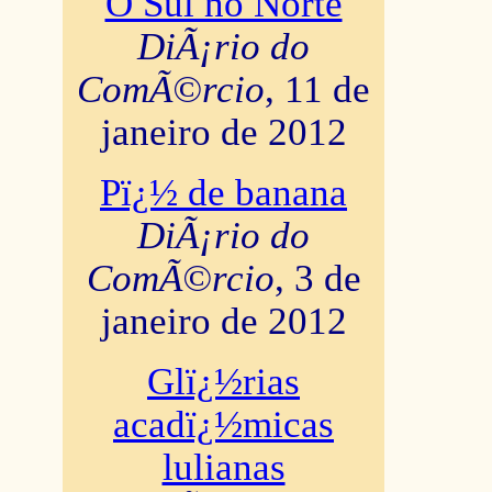
O Sul no Norte
DiÃ¡rio do
ComÃ©rcio
, 11 de
janeiro de 2012
Pï¿½ de banana
DiÃ¡rio do
ComÃ©rcio
, 3 de
janeiro de 2012
Glï¿½rias
acadï¿½micas
lulianas