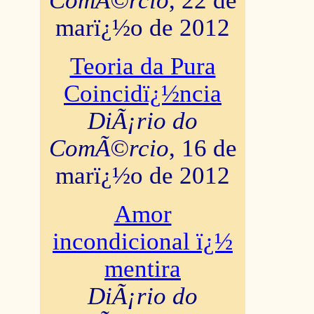
ComÃ©rcio
, 22 de
marï¿½o de 2012
Teoria da Pura
Coincidï¿½ncia
DiÃ¡rio do
ComÃ©rcio
, 16 de
marï¿½o de 2012
Amor
incondicional ï¿½
mentira
DiÃ¡rio do