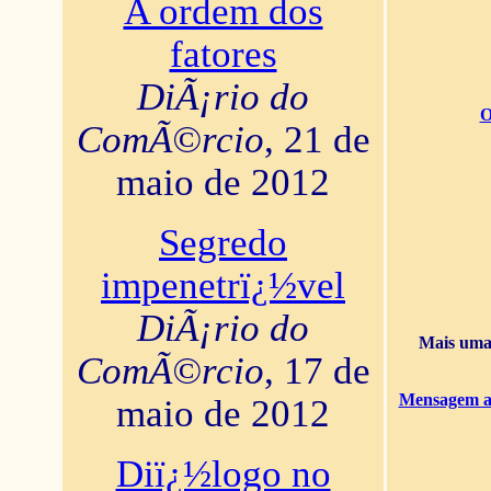
A ordem dos
fatores
DiÃ¡rio do
O
ComÃ©rcio
, 21 de
maio de 2012
Segredo
impenetrï¿½vel
DiÃ¡rio do
Mais uma 
ComÃ©rcio
, 17 de
Mensagem ao
maio de 2012
Diï¿½logo no