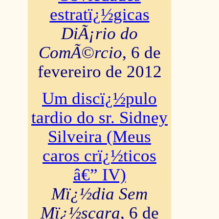
estratï¿½gicas
DiÃ¡rio do
ComÃ©rcio
, 6 de
fevereiro de 2012
Um discï¿½pulo
tardio do sr. Sidney
Silveira (Meus
caros crï¿½ticos
â€” IV)
Mï¿½dia Sem
Mï¿½scara
, 6 de