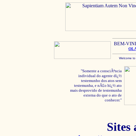
BEM-VIN
OL
Welcome to
"Somente a consciÃªncia
individual do agente dï¿½
testemunho dos atos sem
testemunha, e nÃ£o hï¿½ ato
mais desprovido de testemunha
externa do que o ato de
conhecer."
Sites