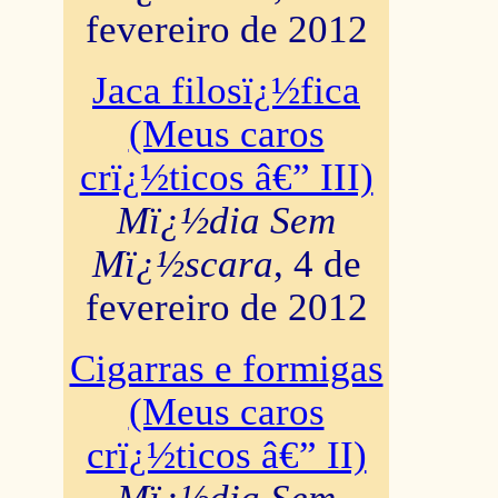
fevereiro de 2012
Jaca filosï¿½fica
(Meus caros
crï¿½ticos â€” III)
Mï¿½dia Sem
Mï¿½scara
, 4 de
fevereiro de 2012
Cigarras e formigas
(Meus caros
crï¿½ticos â€” II)