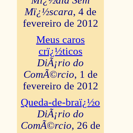
Mï¿½dia Sem
Mï¿½scara
, 4 de
fevereiro de 2012
Meus caros
crï¿½ticos
DiÃ¡rio do
ComÃ©rcio
, 1 de
fevereiro de 2012
Queda-de-braï¿½o
DiÃ¡rio do
ComÃ©rcio
, 26 de