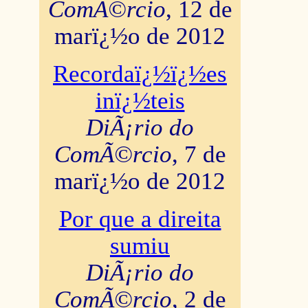
ComÃ©rcio
, 12 de
marï¿½o de 2012
Recordaï¿½ï¿½es
inï¿½teis
DiÃ¡rio do
ComÃ©rcio
, 7 de
marï¿½o de 2012
Por que a direita
sumiu
DiÃ¡rio do
ComÃ©rcio
, 2 de