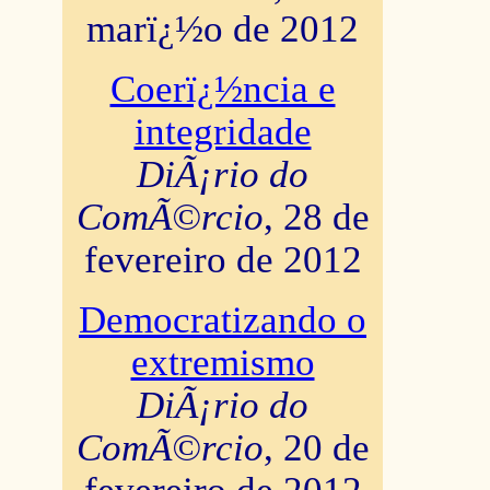
marï¿½o de 2012
Coerï¿½ncia e
integridade
DiÃ¡rio do
ComÃ©rcio
, 28 de
fevereiro de 2012
Democratizando o
extremismo
DiÃ¡rio do
ComÃ©rcio
, 20 de