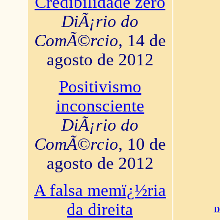
Credibilidade zero
DiÃ¡rio do
ComÃ©rcio
, 14 de
agosto de 2012
Positivismo
inconsciente
DiÃ¡rio do
ComÃ©rcio
, 10 de
agosto de 2012
A falsa memï¿½ria
da direita
D