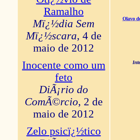
Ramalho
Olavo d
Mï¿½dia Sem
Mï¿½scara
, 4 de
maio de 2012
Inocente como um
Int
feto
DiÃ¡rio do
ComÃ©rcio
, 2 de
maio de 2012
Zelo psicï¿½tico