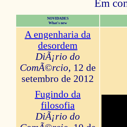
Em con
NOVIDADES
What's new
A engenharia da
desordem
DiÃ¡rio do
ComÃ©rcio
, 12 de
setembro de 2012
Fugindo da
filosofia
DiÃ¡rio do