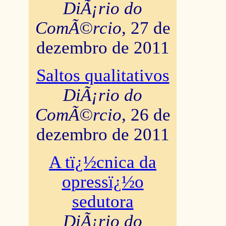
DiÃ¡rio do
ComÃ©rcio
, 27 de
dezembro de 2011
Saltos qualitativos
DiÃ¡rio do
ComÃ©rcio
, 26 de
dezembro de 2011
A tï¿½cnica da
opressï¿½o
sedutora
DiÃ¡rio do