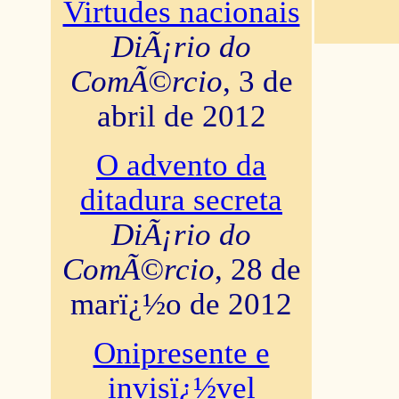
Virtudes nacionais
DiÃ¡rio do
ComÃ©rcio
, 3 de
abril de 2012
O advento da
ditadura secreta
DiÃ¡rio do
ComÃ©rcio
, 28 de
marï¿½o de 2012
Onipresente e
invisï¿½vel