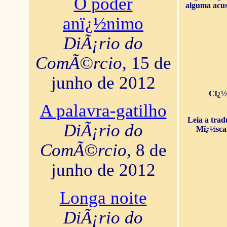
O poder
alguma acus
anï¿½nimo
DiÃ¡rio do
ComÃ©rcio
, 15 de
junho de 2012
Cï¿½
A palavra-gatilho
Leia a tra
DiÃ¡rio do
Mï¿½sca
ComÃ©rcio
, 8 de
junho de 2012
Longa noite
DiÃ¡rio do