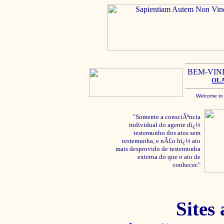
BEM-VIN
OL
Welcome to
"Somente a consciÃªncia
individual do agente dï¿½
testemunho dos atos sem
testemunha, e nÃ£o hï¿½ ato
mais desprovido de testemunha
externa do que o ato de
conhecer."
Sites