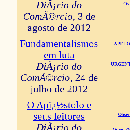
DiÃ¡rio do
Os 
ComÃ©rcio
, 3 de
agosto de 2012
Fundamentalismos
APELO U
em luta
DiÃ¡rio do
URGENTï¿
ComÃ©rcio
, 24 de
julho de 2012
O Apï¿½stolo e
seus leitores
Obser
DiÃ¡rio do
Quem sï¿