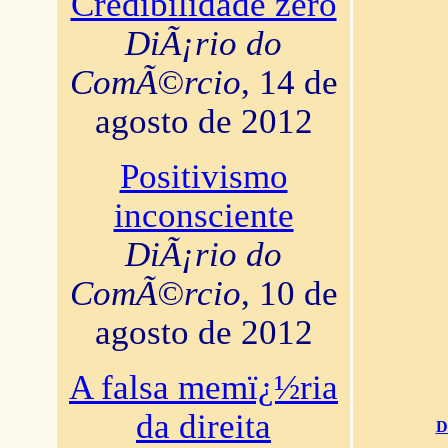
Credibilidade zero
DiÃ¡rio do
ComÃ©rcio
, 14 de
agosto de 2012
Positivismo
inconsciente
DiÃ¡rio do
ComÃ©rcio
, 10 de
agosto de 2012
A falsa memï¿½ria
da direita
D