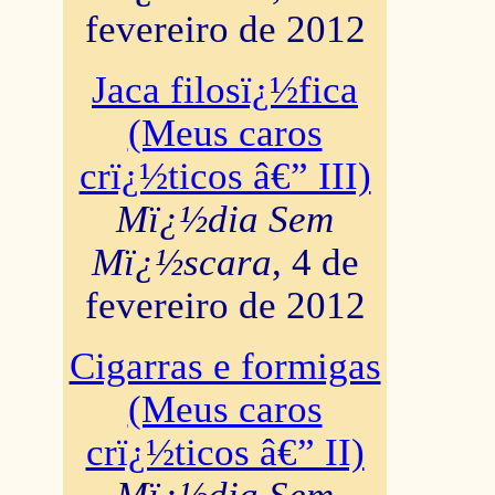
fevereiro de 2012
Jaca filosï¿½fica
(Meus caros
crï¿½ticos â€” III)
Mï¿½dia Sem
Mï¿½scara
, 4 de
fevereiro de 2012
Cigarras e formigas
(Meus caros
crï¿½ticos â€” II)