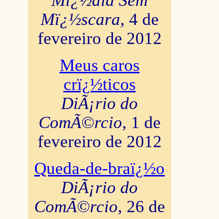
Mï¿½dia Sem
Mï¿½scara
, 4 de
fevereiro de 2012
Meus caros
crï¿½ticos
DiÃ¡rio do
ComÃ©rcio
, 1 de
fevereiro de 2012
Queda-de-braï¿½o
DiÃ¡rio do
ComÃ©rcio
, 26 de