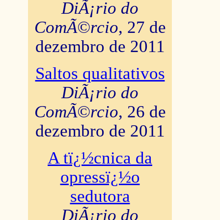
DiÃ¡rio do
ComÃ©rcio
, 27 de
dezembro de 2011
Saltos qualitativos
DiÃ¡rio do
ComÃ©rcio
, 26 de
dezembro de 2011
A tï¿½cnica da
opressï¿½o
sedutora
DiÃ¡rio do