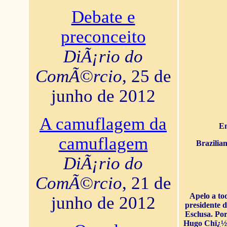
Debate e
preconceito
DiÃ¡rio do
ComÃ©rcio
, 25 de
junho de 2012
A camuflagem da
En
camuflagem
Brazilia
DiÃ¡rio do
ComÃ©rcio
, 21 de
Apelo a to
junho de 2012
presidente 
Esclusa. Por
Hugo Chï¿½ve