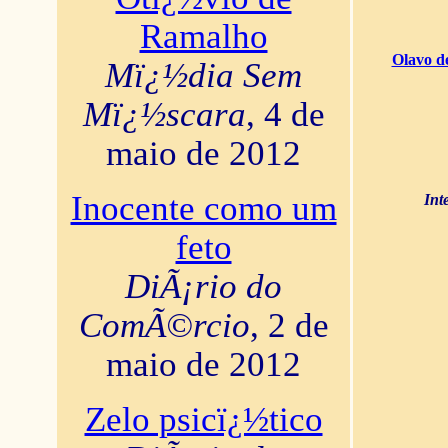
Ramalho
Olavo d
Mï¿½dia Sem
Mï¿½scara
, 4 de
maio de 2012
Inocente como um
Int
feto
DiÃ¡rio do
ComÃ©rcio
, 2 de
maio de 2012
Zelo psicï¿½tico