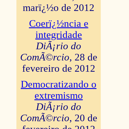
marï¿½o de 2012
Coerï¿½ncia e
integridade
DiÃ¡rio do
ComÃ©rcio
, 28 de
fevereiro de 2012
Democratizando o
extremismo
DiÃ¡rio do
ComÃ©rcio
, 20 de