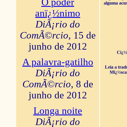
O poder
alguma acus
anï¿½nimo
DiÃ¡rio do
ComÃ©rcio
, 15 de
junho de 2012
Cï¿½
A palavra-gatilho
Leia a tra
DiÃ¡rio do
Mï¿½sca
ComÃ©rcio
, 8 de
junho de 2012
Longa noite
DiÃ¡rio do