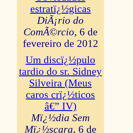
estratï¿½gicas
DiÃ¡rio do
ComÃ©rcio
, 6 de
fevereiro de 2012
Um discï¿½pulo
tardio do sr. Sidney
Silveira (Meus
caros crï¿½ticos
â€” IV)
Mï¿½dia Sem
Mï¿½scara
, 6 de