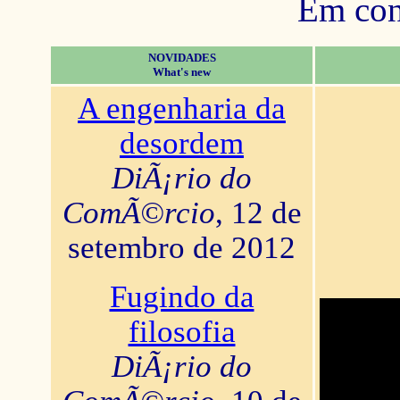
Em con
NOVIDADES
What's new
A engenharia da
desordem
DiÃ¡rio do
ComÃ©rcio
, 12 de
setembro de 2012
Fugindo da
filosofia
DiÃ¡rio do