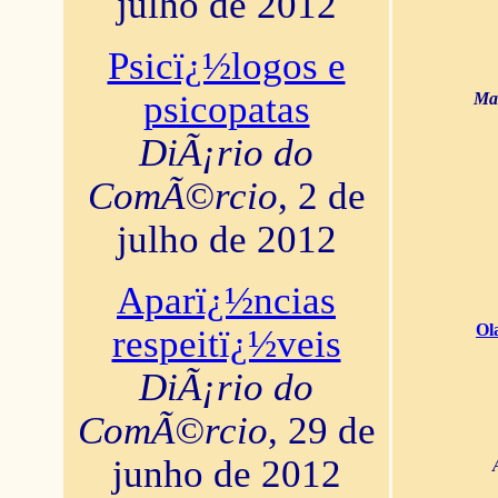
julho de 2012
Psicï¿½logos e
psicopatas
Mar
DiÃ¡rio do
ComÃ©rcio
, 2 de
julho de 2012
Aparï¿½ncias
Ol
respeitï¿½veis
DiÃ¡rio do
ComÃ©rcio
, 29 de
junho de 2012