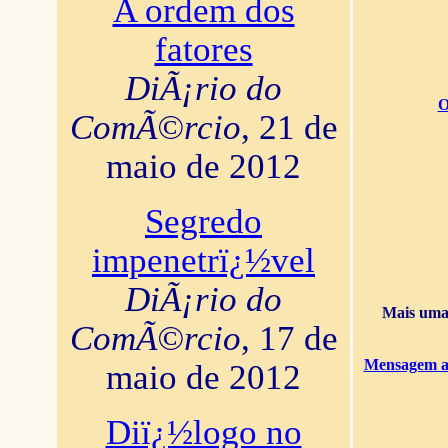
A ordem dos
fatores
DiÃ¡rio do
O
ComÃ©rcio
, 21 de
maio de 2012
Segredo
impenetrï¿½vel
DiÃ¡rio do
Mais uma 
ComÃ©rcio
, 17 de
Mensagem ao
maio de 2012
Diï¿½logo no