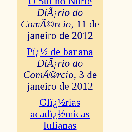
O Sul no Norte
DiÃ¡rio do
ComÃ©rcio
, 11 de
janeiro de 2012
Pï¿½ de banana
DiÃ¡rio do
ComÃ©rcio
, 3 de
janeiro de 2012
Glï¿½rias
acadï¿½micas
lulianas