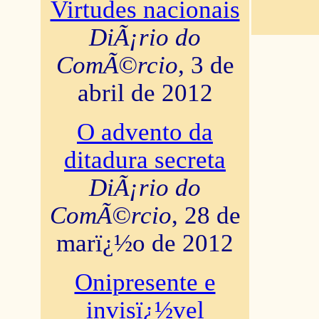
Virtudes nacionais
DiÃ¡rio do
ComÃ©rcio
, 3 de
abril de 2012
O advento da
ditadura secreta
DiÃ¡rio do
ComÃ©rcio
, 28 de
marï¿½o de 2012
Onipresente e
invisï¿½vel