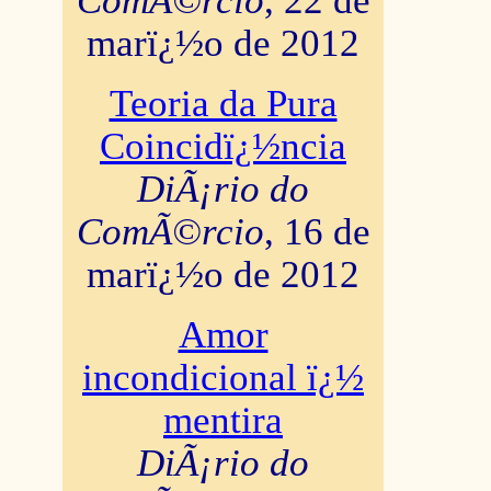
ComÃ©rcio
, 22 de
marï¿½o de 2012
Teoria da Pura
Coincidï¿½ncia
DiÃ¡rio do
ComÃ©rcio
, 16 de
marï¿½o de 2012
Amor
incondicional ï¿½
mentira
DiÃ¡rio do