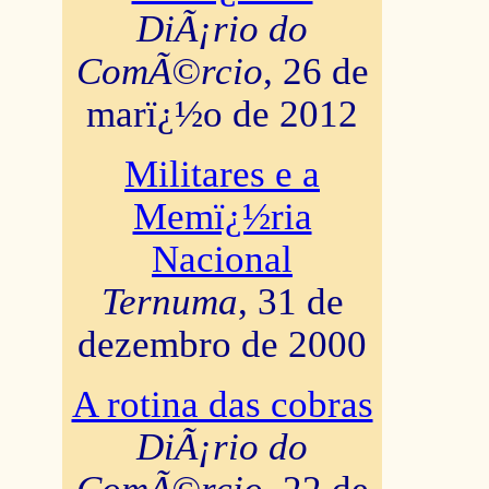
DiÃ¡rio do
ComÃ©rcio
, 26 de
marï¿½o de 2012
Militares e a
Memï¿½ria
Nacional
Ternuma
, 31 de
dezembro de 2000
A rotina das cobras
DiÃ¡rio do