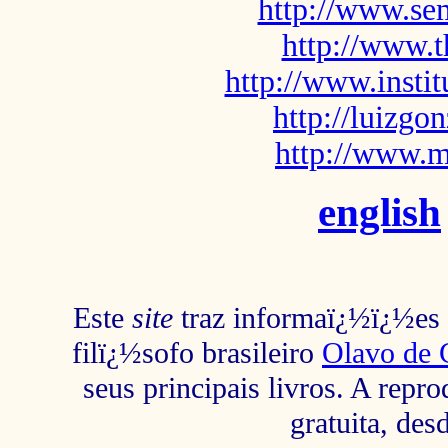
http://www.sem
http://www.t
http://www.insti
http://luizg
http://www.m
english
Este
site
traz informaï¿½ï¿½es s
filï¿½sofo brasileiro
Olavo de 
seus principais livros. A repr
gratuita, des