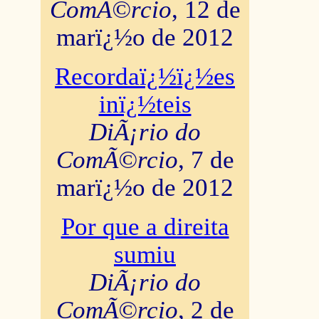
ComÃ©rcio
, 12 de
marï¿½o de 2012
Recordaï¿½ï¿½es
inï¿½teis
DiÃ¡rio do
ComÃ©rcio
, 7 de
marï¿½o de 2012
Por que a direita
sumiu
DiÃ¡rio do
ComÃ©rcio
, 2 de