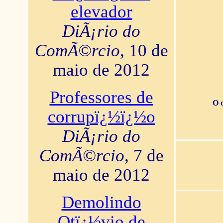
elevador
DiÃ¡rio do
ComÃ©rcio
, 10 de
maio de 2012
Professores de
O 
corrupï¿½ï¿½o
DiÃ¡rio do
ComÃ©rcio
, 7 de
maio de 2012
Demolindo
Otï¿½vio de