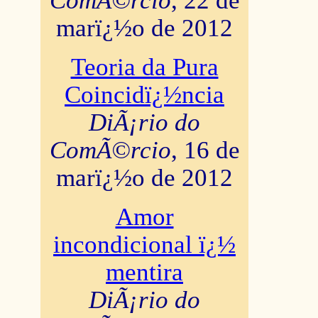
ComÃ©rcio
, 22 de
marï¿½o de 2012
Teoria da Pura
Coincidï¿½ncia
DiÃ¡rio do
ComÃ©rcio
, 16 de
marï¿½o de 2012
Amor
incondicional ï¿½
mentira
DiÃ¡rio do