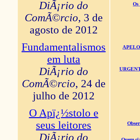
DiÃ¡rio do
Os 
ComÃ©rcio
, 3 de
agosto de 2012
Fundamentalismos
APELO U
em luta
DiÃ¡rio do
URGENTï¿
ComÃ©rcio
, 24 de
julho de 2012
O Apï¿½stolo e
seus leitores
Obser
DiÃ¡rio do
Quem sï¿