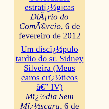
estratï¿½gicas
DiÃ¡rio do
ComÃ©rcio
, 6 de
fevereiro de 2012
Um discï¿½pulo
tardio do sr. Sidney
Silveira (Meus
caros crï¿½ticos
â€” IV)
Mï¿½dia Sem
Mï¿½scara
, 6 de