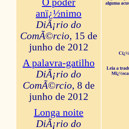
O poder
alguma acus
anï¿½nimo
DiÃ¡rio do
ComÃ©rcio
, 15 de
junho de 2012
Cï¿½
A palavra-gatilho
Leia a tra
DiÃ¡rio do
Mï¿½sca
ComÃ©rcio
, 8 de
junho de 2012
Longa noite
DiÃ¡rio do