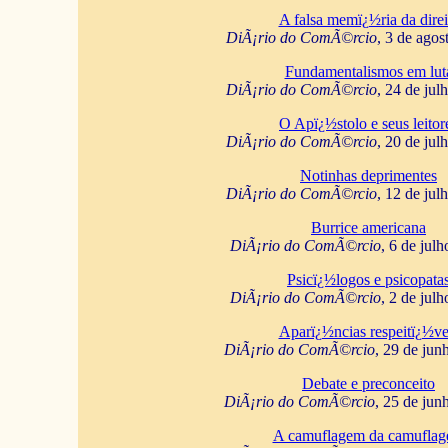
A falsa memï¿½ria da direi
DiÃ¡rio do ComÃ©rcio
, 3 de agos
Fundamentalismos em lut
DiÃ¡rio do ComÃ©rcio
, 24 de jul
O Apï¿½stolo e seus leitor
DiÃ¡rio do ComÃ©rcio
, 20 de jul
Notinhas deprimentes
DiÃ¡rio do ComÃ©rcio
, 12 de jul
Burrice americana
DiÃ¡rio do ComÃ©rcio
, 6 de jul
Psicï¿½logos e psicopata
DiÃ¡rio do ComÃ©rcio
, 2 de jul
Aparï¿½ncias respeitï¿½ve
DiÃ¡rio do ComÃ©rcio
, 29 de jun
Debate e preconceito
DiÃ¡rio do ComÃ©rcio
, 25 de jun
A camuflagem da camufla