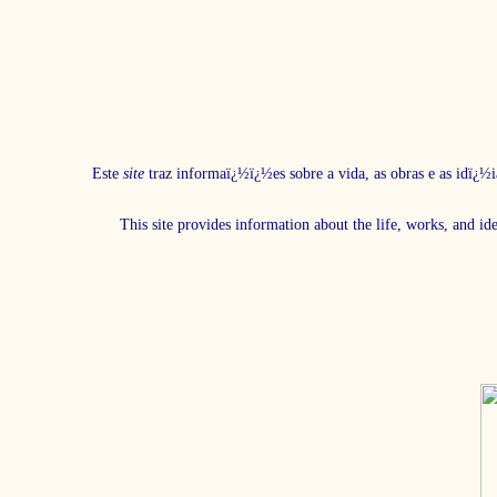
Este
site
traz informaï¿½ï¿½es sobre a vida, as obras e as idï¿½i
This site provides information about the life, works, and id