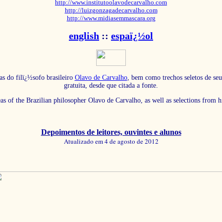
http://www.institutoolavodecarvalho.com
http://luizgonzagadecarvalho.com
http://www.midiasemmascara.org
english
::
espaï¿½ol
as do filï¿½sofo brasileiro
Olavo de Carvalho
, bem como trechos seletos de seu
gratuita, desde que citada a fonte.
eas of the Brazilian philosopher Olavo de Carvalho, as well as selections from 
Depoimentos de leitores, ouvintes e alunos
Atualizado em 4 de agosto de 2012