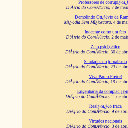
Professores de corrupï¿½ï
DiÃ¡rio do ComÃ©rcio
, 7 de mai
Demolindo Otï¿½vio de Ram
Mï¿½dia Sem Mï¿½scara
, 4 de ma
Inocente como um feto
DiÃ¡rio do ComÃ©rcio
, 2 de mai
Zelo psicï¿½tico
DiÃ¡rio do ComÃ©rcio
, 30 de abr
Saudades do jornalismo
DiÃ¡rio do ComÃ©rcio
, 23 de abr
Viva Paulo Freire!
DiÃ¡rio do ComÃ©rcio
, 19 de abr
Engenharia da complacï¿½n
DiÃ¡rio do ComÃ©rcio
, 11 de abr
Reaï¿½ï¿½o fraca
DiÃ¡rio do ComÃ©rcio
, 9 de abr
Virtudes nacionais
DiÃ¡rio do ComÃ©rcio
, 3 de abr