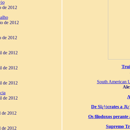
¿½o
o de 2012
alho
io de 2012
o de 2012
il de 2012
Tru
il de 2012
South American 
il de 2012
Ale
cia
A
il de 2012
De Sï¿½crates a Jï¿½
il de 2012
Os filodoxos perante a
Supremo Tri
il de 2012