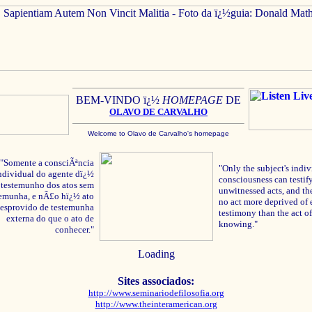
BEM-VINDO ï¿½
HOMEPAGE
DE
OLAVO
DE C
ARVALHO
Welcome to Olavo de Carvalho's homepage
"Somente a consciÃªncia
"Only the subject's indiv
ndividual do agente dï¿½
consciousness can testify
testemunho dos atos sem
unwitnessed acts, and the
temunha, e nÃ£o hï¿½ ato
no act more deprived of 
esprovido de testemunha
testimony than the act of
externa do que o ato de
knowing."
conhecer."
Loading
Sites associados:
http://www.seminariodefilosofia.org
http://www.theinteramerican.org