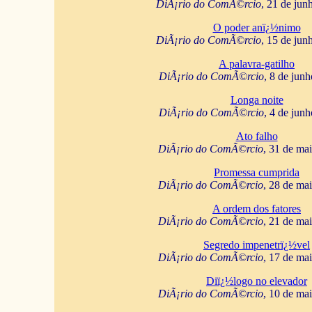
DiÃ¡rio do ComÃ©rcio
, 21 de jun
O poder anï¿½nimo
DiÃ¡rio do ComÃ©rcio
, 15 de jun
A palavra-gatilho
DiÃ¡rio do ComÃ©rcio
, 8 de jun
Longa noite
DiÃ¡rio do ComÃ©rcio
, 4 de jun
Ato falho
DiÃ¡rio do ComÃ©rcio
, 31 de ma
Promessa cumprida
DiÃ¡rio do ComÃ©rcio
, 28 de ma
A ordem dos fatores
DiÃ¡rio do ComÃ©rcio
, 21 de ma
Segredo impenetrï¿½vel
DiÃ¡rio do ComÃ©rcio
, 17 de ma
Diï¿½logo no elevador
DiÃ¡rio do ComÃ©rcio
, 10 de ma