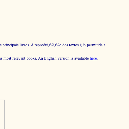
s principais livros. A reproduï¿½ï¿½o dos textos ï¿½ permitida e
his most relevant books. An English version is available
here
.