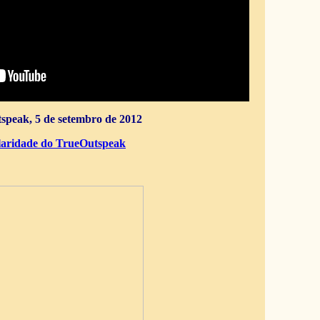
speak, 5 de setembro de 2012
aridade do TrueOutspeak