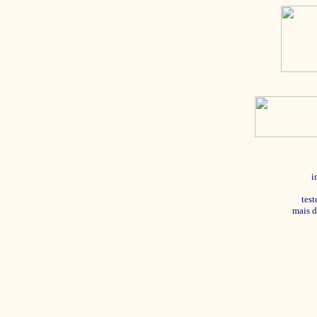
i
tes
mais d