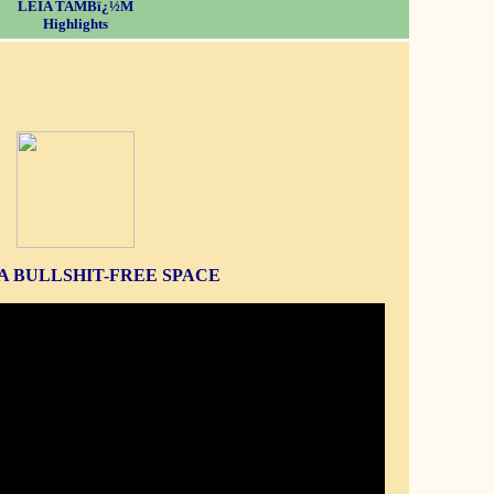
LEIA TAMBï¿½M
Highlights
S A BULLSHIT-FREE SPACE