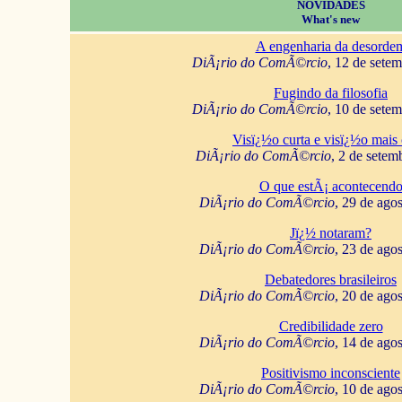
NOVIDADES
What's new
A engenharia da desorde
DiÃ¡rio do ComÃ©rcio
, 12 de sete
Fugindo da filosofia
DiÃ¡rio do ComÃ©rcio
, 10 de sete
Visï¿½o curta e visï¿½o mais 
DiÃ¡rio do ComÃ©rcio
, 2 de setem
O que estÃ¡ acontecend
DiÃ¡rio do ComÃ©rcio
, 29 de ago
Jï¿½ notaram?
DiÃ¡rio do ComÃ©rcio
, 23 de ago
Debatedores brasileiros
DiÃ¡rio do ComÃ©rcio
, 20 de ago
Credibilidade zero
DiÃ¡rio do ComÃ©rcio
, 14 de ago
Positivismo inconsciente
DiÃ¡rio do ComÃ©rcio
, 10 de ago