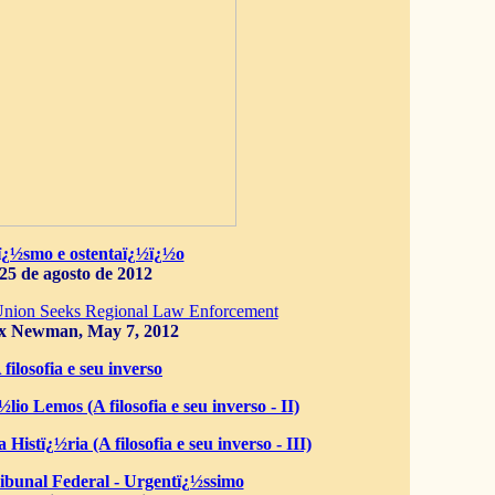
ï¿½smo e ostentaï¿½ï¿½o
25 de agosto de 2012
Union Seeks Regional Law Enforcement
x Newman, May 7, 2012
 filosofia e seu inverso
lio Lemos (A filosofia e seu inverso - II)
 Histï¿½ria (A filosofia e seu inverso - III)
bunal Federal - Urgentï¿½ssimo