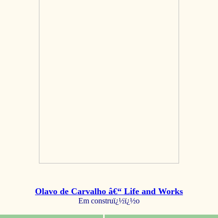
Olavo de Carvalho â€“ Life and Works
Em construï¿½ï¿½o