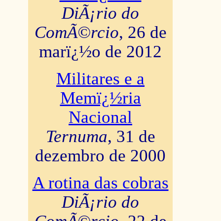
DiÃ¡rio do
ComÃ©rcio
, 26 de
marï¿½o de 2012
Militares e a
Memï¿½ria
Nacional
Ternuma
, 31 de
dezembro de 2000
A rotina das cobras
DiÃ¡rio do