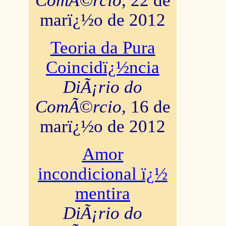
ComÃ©rcio
, 22 de
marï¿½o de 2012
Teoria da Pura
Coincidï¿½ncia
DiÃ¡rio do
ComÃ©rcio
, 16 de
marï¿½o de 2012
Amor
incondicional ï¿½
mentira
DiÃ¡rio do