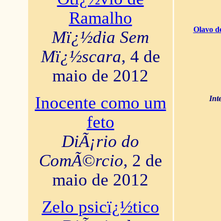
Ramalho
Olavo d
Mï¿½dia Sem
Mï¿½scara
, 4 de
maio de 2012
Inocente como um
Int
feto
DiÃ¡rio do
ComÃ©rcio
, 2 de
maio de 2012
Zelo psicï¿½tico