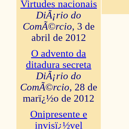
Virtudes nacionais
DiÃ¡rio do
ComÃ©rcio
, 3 de
abril de 2012
O advento da
ditadura secreta
DiÃ¡rio do
ComÃ©rcio
, 28 de
marï¿½o de 2012
Onipresente e
invisï¿½vel