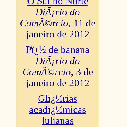
O Sul no Norte
DiÃ¡rio do
ComÃ©rcio
, 11 de
janeiro de 2012
Pï¿½ de banana
DiÃ¡rio do
ComÃ©rcio
, 3 de
janeiro de 2012
Glï¿½rias
acadï¿½micas
lulianas