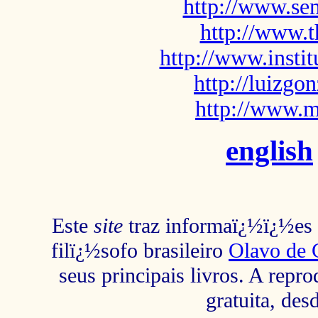
http://www.sem
http://www.t
http://www.insti
http://luizg
http://www.m
english
Este
site
traz informaï¿½ï¿½es s
filï¿½sofo brasileiro
Olavo de 
seus principais livros. A repr
gratuita, des