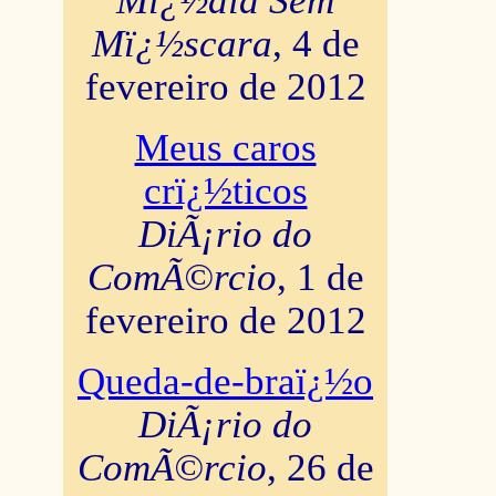
Mï¿½dia Sem
Mï¿½scara
, 4 de
fevereiro de 2012
Meus caros
crï¿½ticos
DiÃ¡rio do
ComÃ©rcio
, 1 de
fevereiro de 2012
Queda-de-braï¿½o
DiÃ¡rio do
ComÃ©rcio
, 26 de