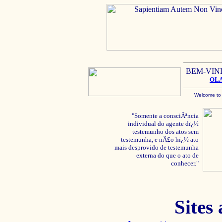
BEM-VIN
OL
Welcome to
"Somente a consciÃªncia
individual do agente dï¿½
testemunho dos atos sem
testemunha, e nÃ£o hï¿½ ato
mais desprovido de testemunha
externa do que o ato de
conhecer."
Sites