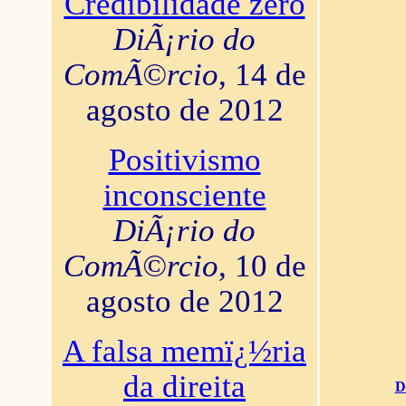
Credibilidade zero
DiÃ¡rio do
ComÃ©rcio
, 14 de
agosto de 2012
Positivismo
inconsciente
DiÃ¡rio do
ComÃ©rcio
, 10 de
agosto de 2012
A falsa memï¿½ria
da direita
D