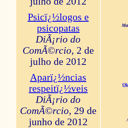
julho de 2012
Psicï¿½logos e
psicopatas
Mar
DiÃ¡rio do
ComÃ©rcio
, 2 de
julho de 2012
Aparï¿½ncias
Ol
respeitï¿½veis
DiÃ¡rio do
ComÃ©rcio
, 29 de
junho de 2012