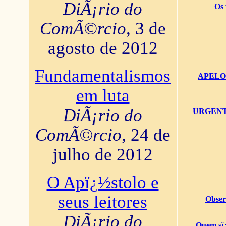
DiÃ¡rio do
Os 
ComÃ©rcio
, 3 de
agosto de 2012
Fundamentalismos
APELO U
em luta
DiÃ¡rio do
URGENTï¿
ComÃ©rcio
, 24 de
julho de 2012
O Apï¿½stolo e
seus leitores
Obser
DiÃ¡rio do
Quem sï¿