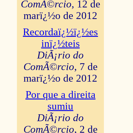
ComÃ©rcio
, 12 de
marï¿½o de 2012
Recordaï¿½ï¿½es
inï¿½teis
DiÃ¡rio do
ComÃ©rcio
, 7 de
marï¿½o de 2012
Por que a direita
sumiu
DiÃ¡rio do
ComÃ©rcio
, 2 de