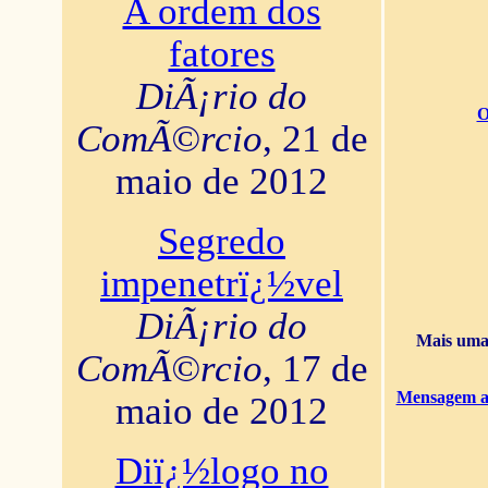
A ordem dos
fatores
DiÃ¡rio do
O
ComÃ©rcio
, 21 de
maio de 2012
Segredo
impenetrï¿½vel
DiÃ¡rio do
Mais uma 
ComÃ©rcio
, 17 de
Mensagem ao
maio de 2012
Diï¿½logo no