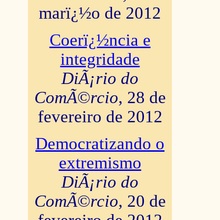
marï¿½o de 2012
Coerï¿½ncia e
integridade
DiÃ¡rio do
ComÃ©rcio
, 28 de
fevereiro de 2012
Democratizando o
extremismo
DiÃ¡rio do
ComÃ©rcio
, 20 de