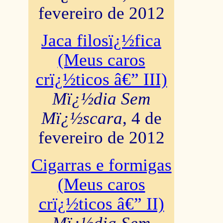
fevereiro de 2012
Jaca filosï¿½fica
(Meus caros
crï¿½ticos â€” III)
Mï¿½dia Sem
Mï¿½scara
, 4 de
fevereiro de 2012
Cigarras e formigas
(Meus caros
crï¿½ticos â€” II)