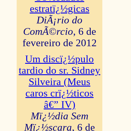
estratï¿½gicas
DiÃ¡rio do
ComÃ©rcio
, 6 de
fevereiro de 2012
Um discï¿½pulo
tardio do sr. Sidney
Silveira (Meus
caros crï¿½ticos
â€” IV)
Mï¿½dia Sem
Mï¿½scara
, 6 de