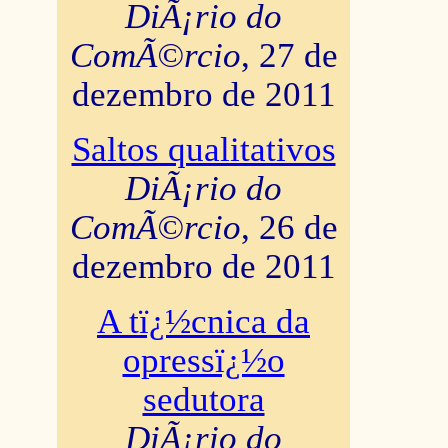
DiÃ¡rio do
ComÃ©rcio
, 27 de
dezembro de 2011
Saltos qualitativos
DiÃ¡rio do
ComÃ©rcio
, 26 de
dezembro de 2011
A tï¿½cnica da
opressï¿½o
sedutora
DiÃ¡rio do