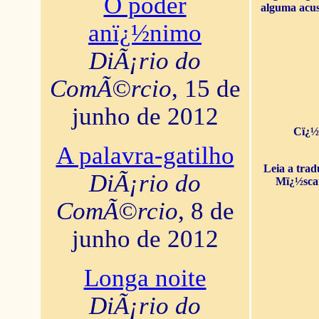
O poder
alguma acus
anï¿½nimo
DiÃ¡rio do
ComÃ©rcio
, 15 de
junho de 2012
Cï¿½
A palavra-gatilho
Leia a tra
DiÃ¡rio do
Mï¿½sca
ComÃ©rcio
, 8 de
junho de 2012
Longa noite
DiÃ¡rio do