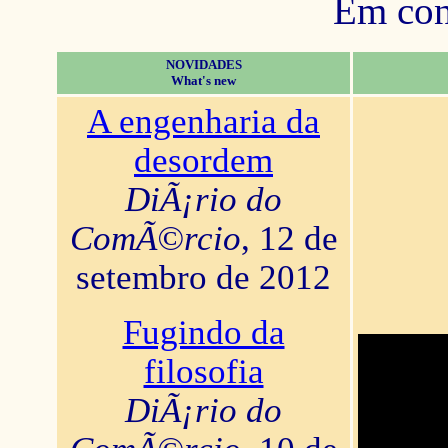
Em con
NOVIDADES
What's new
A engenharia da
desordem
DiÃ¡rio do
ComÃ©rcio
, 12 de
setembro de 2012
Fugindo da
filosofia
DiÃ¡rio do