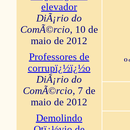
elevador
DiÃ¡rio do
ComÃ©rcio
, 10 de
maio de 2012
Professores de
O 
corrupï¿½ï¿½o
DiÃ¡rio do
ComÃ©rcio
, 7 de
maio de 2012
Demolindo
Otï¿½vio de