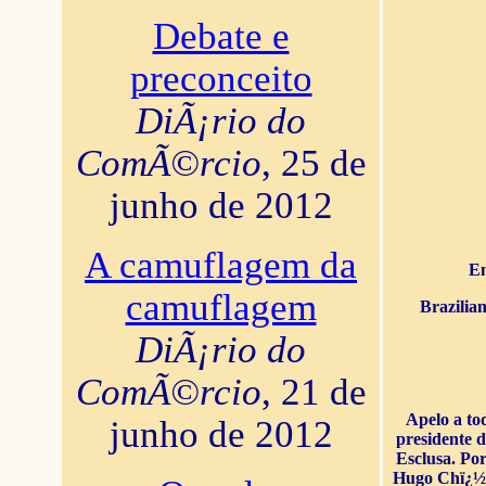
Debate e
preconceito
DiÃ¡rio do
ComÃ©rcio
, 25 de
junho de 2012
A camuflagem da
En
camuflagem
Brazilia
DiÃ¡rio do
ComÃ©rcio
, 21 de
Apelo a to
junho de 2012
presidente 
Esclusa. Por
Hugo Chï¿½ve