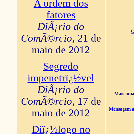
A ordem dos
fatores
DiÃ¡rio do
O
ComÃ©rcio
, 21 de
maio de 2012
Segredo
impenetrï¿½vel
DiÃ¡rio do
Mais uma 
ComÃ©rcio
, 17 de
Mensagem ao
maio de 2012
Diï¿½logo no