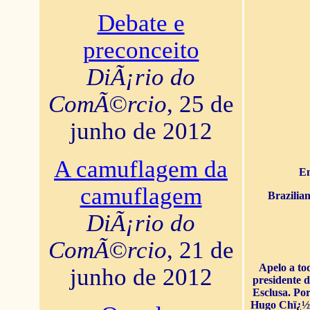
Debate e
preconceito
DiÃ¡rio do
ComÃ©rcio
, 25 de
junho de 2012
A camuflagem da
En
camuflagem
Brazilia
DiÃ¡rio do
ComÃ©rcio
, 21 de
Apelo a to
junho de 2012
presidente 
Esclusa. Por
Hugo Chï¿½ve