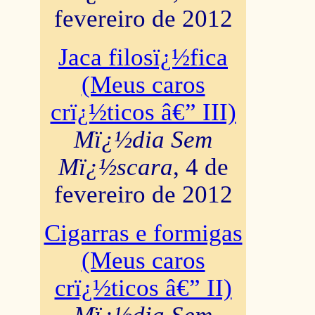
fevereiro de 2012
Jaca filosï¿½fica
(Meus caros
crï¿½ticos â€” III)
Mï¿½dia Sem
Mï¿½scara
, 4 de
fevereiro de 2012
Cigarras e formigas
(Meus caros
crï¿½ticos â€” II)