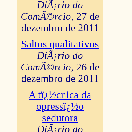
DiÃ¡rio do
ComÃ©rcio
, 27 de
dezembro de 2011
Saltos qualitativos
DiÃ¡rio do
ComÃ©rcio
, 26 de
dezembro de 2011
A tï¿½cnica da
opressï¿½o
sedutora
DiÃ¡rio do