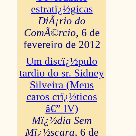
estratï¿½gicas
DiÃ¡rio do
ComÃ©rcio
, 6 de
fevereiro de 2012
Um discï¿½pulo
tardio do sr. Sidney
Silveira (Meus
caros crï¿½ticos
â€” IV)
Mï¿½dia Sem
Mï¿½scara
, 6 de