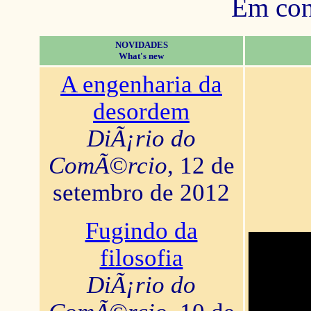
Em con
NOVIDADES
What's new
A engenharia da
desordem
DiÃ¡rio do
ComÃ©rcio
, 12 de
setembro de 2012
Fugindo da
filosofia
DiÃ¡rio do