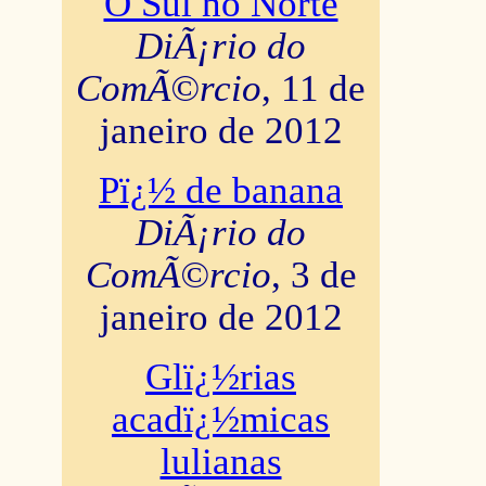
O Sul no Norte
DiÃ¡rio do
ComÃ©rcio
, 11 de
janeiro de 2012
Pï¿½ de banana
DiÃ¡rio do
ComÃ©rcio
, 3 de
janeiro de 2012
Glï¿½rias
acadï¿½micas
lulianas