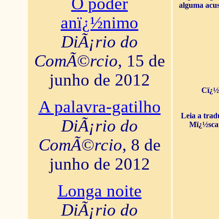
O poder
alguma acus
anï¿½nimo
DiÃ¡rio do
ComÃ©rcio
, 15 de
junho de 2012
Cï¿½
A palavra-gatilho
Leia a tra
DiÃ¡rio do
Mï¿½sca
ComÃ©rcio
, 8 de
junho de 2012
Longa noite
DiÃ¡rio do