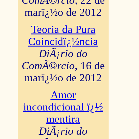
ComÃ©rcio
, 22 de
marï¿½o de 2012
Teoria da Pura
Coincidï¿½ncia
DiÃ¡rio do
ComÃ©rcio
, 16 de
marï¿½o de 2012
Amor
incondicional ï¿½
mentira
DiÃ¡rio do