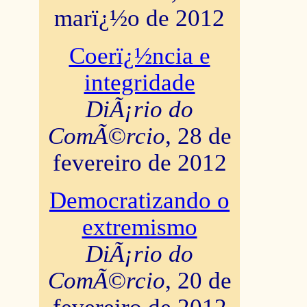
marï¿½o de 2012
Coerï¿½ncia e
integridade
DiÃ¡rio do
ComÃ©rcio
, 28 de
fevereiro de 2012
Democratizando o
extremismo
DiÃ¡rio do
ComÃ©rcio
, 20 de