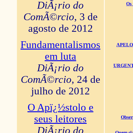
DiÃ¡rio do
Os 
ComÃ©rcio
, 3 de
agosto de 2012
Fundamentalismos
APELO U
em luta
DiÃ¡rio do
URGENTï¿
ComÃ©rcio
, 24 de
julho de 2012
O Apï¿½stolo e
seus leitores
Obser
DiÃ¡rio do
Quem sï¿