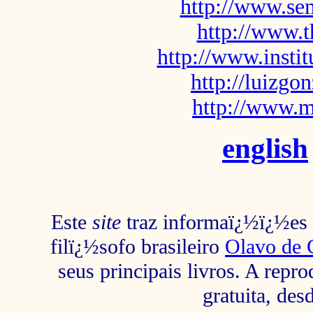
http://www.sem
http://www.t
http://www.insti
http://luizg
http://www.m
english
Este
site
traz informaï¿½ï¿½es s
filï¿½sofo brasileiro
Olavo de 
seus principais livros. A repr
gratuita, des