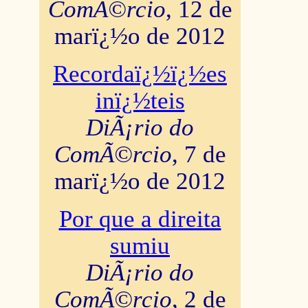
ComÃ©rcio
, 12 de
marï¿½o de 2012
Recordaï¿½ï¿½es
inï¿½teis
DiÃ¡rio do
ComÃ©rcio
, 7 de
marï¿½o de 2012
Por que a direita
sumiu
DiÃ¡rio do
ComÃ©rcio
, 2 de