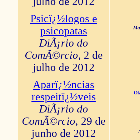
julho de 2012
Psicï¿½logos e
psicopatas
Mar
DiÃ¡rio do
ComÃ©rcio
, 2 de
julho de 2012
Aparï¿½ncias
Ol
respeitï¿½veis
DiÃ¡rio do
ComÃ©rcio
, 29 de
junho de 2012