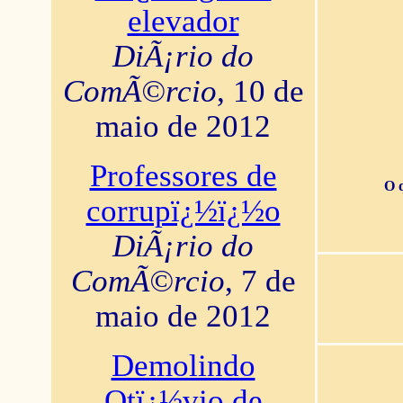
elevador
DiÃ¡rio do
ComÃ©rcio
, 10 de
maio de 2012
Professores de
O 
corrupï¿½ï¿½o
DiÃ¡rio do
ComÃ©rcio
, 7 de
maio de 2012
Demolindo
Otï¿½vio de