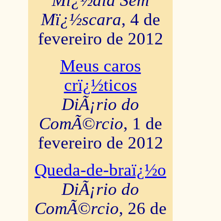
Mï¿½dia Sem
Mï¿½scara
, 4 de
fevereiro de 2012
Meus caros
crï¿½ticos
DiÃ¡rio do
ComÃ©rcio
, 1 de
fevereiro de 2012
Queda-de-braï¿½o
DiÃ¡rio do
ComÃ©rcio
, 26 de