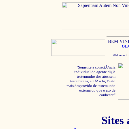
BEM-VIN
OL
Welcome to
"Somente a consciÃªncia
individual do agente dï¿½
testemunho dos atos sem
testemunha, e nÃ£o hï¿½ ato
mais desprovido de testemunha
externa do que o ato de
conhecer."
Sites