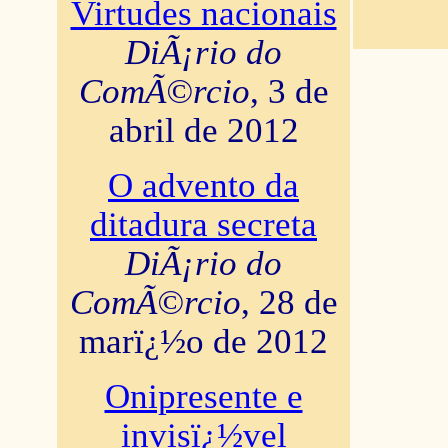
Virtudes nacionais
DiÃ¡rio do
ComÃ©rcio
, 3 de
abril de 2012
O advento da
ditadura secreta
DiÃ¡rio do
ComÃ©rcio
, 28 de
marï¿½o de 2012
Onipresente e
invisï¿½vel