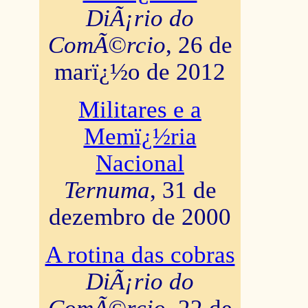
DiÃ¡rio do
ComÃ©rcio
, 26 de
marï¿½o de 2012
Militares e a
Memï¿½ria
Nacional
Ternuma
, 31 de
dezembro de 2000
A rotina das cobras
DiÃ¡rio do