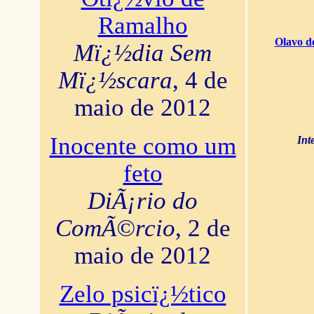
Ramalho
Olavo d
Mï¿½dia Sem
Mï¿½scara
, 4 de
maio de 2012
Inocente como um
Int
feto
DiÃ¡rio do
ComÃ©rcio
, 2 de
maio de 2012
Zelo psicï¿½tico