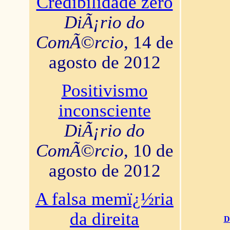
Credibilidade zero
DiÃ¡rio do
ComÃ©rcio
, 14 de
agosto de 2012
Positivismo
inconsciente
DiÃ¡rio do
ComÃ©rcio
, 10 de
agosto de 2012
A falsa memï¿½ria
da direita
D