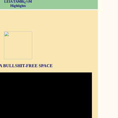
LEIA TAMBï¿½M
Highlights
S A BULLSHIT-FREE SPACE