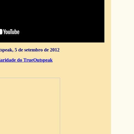
speak, 5 de setembro de 2012
aridade do TrueOutspeak