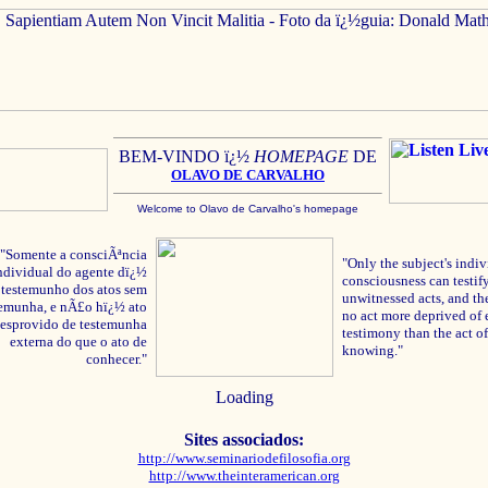
BEM-VINDO ï¿½
HOMEPAGE
DE
OLAVO
DE C
ARVALHO
Welcome to Olavo de Carvalho's homepage
"Somente a consciÃªncia
"Only the subject's indiv
ndividual do agente dï¿½
consciousness can testify
testemunho dos atos sem
unwitnessed acts, and the
temunha, e nÃ£o hï¿½ ato
no act more deprived of 
esprovido de testemunha
testimony than the act of
externa do que o ato de
knowing."
conhecer."
Loading
Sites associados:
http://www.seminariodefilosofia.org
http://www.theinteramerican.org