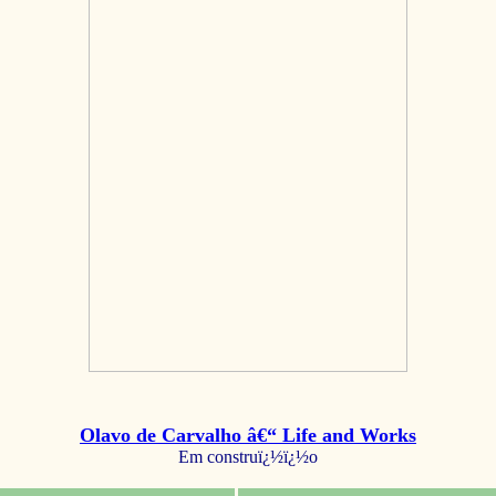
Olavo de Carvalho â€“ Life and Works
Em construï¿½ï¿½o