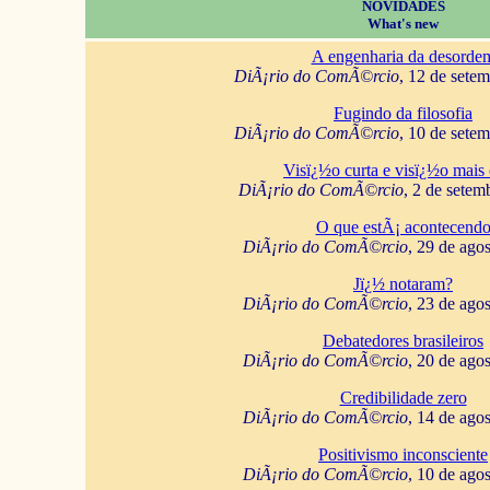
NOVIDADES
What's new
A engenharia da desorde
DiÃ¡rio do ComÃ©rcio
, 12 de sete
Fugindo da filosofia
DiÃ¡rio do ComÃ©rcio
, 10 de sete
Visï¿½o curta e visï¿½o mais 
DiÃ¡rio do ComÃ©rcio
, 2 de setem
O que estÃ¡ acontecend
DiÃ¡rio do ComÃ©rcio
, 29 de ago
Jï¿½ notaram?
DiÃ¡rio do ComÃ©rcio
, 23 de ago
Debatedores brasileiros
DiÃ¡rio do ComÃ©rcio
, 20 de ago
Credibilidade zero
DiÃ¡rio do ComÃ©rcio
, 14 de ago
Positivismo inconsciente
DiÃ¡rio do ComÃ©rcio
, 10 de ago