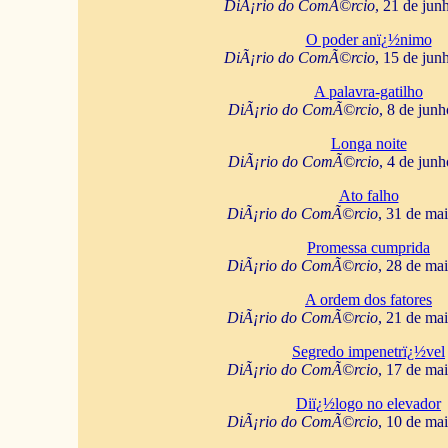
DiÃ¡rio do ComÃ©rcio
, 21 de jun
O poder anï¿½nimo
DiÃ¡rio do ComÃ©rcio
, 15 de jun
A palavra-gatilho
DiÃ¡rio do ComÃ©rcio
, 8 de jun
Longa noite
DiÃ¡rio do ComÃ©rcio
, 4 de jun
Ato falho
DiÃ¡rio do ComÃ©rcio
, 31 de ma
Promessa cumprida
DiÃ¡rio do ComÃ©rcio
, 28 de ma
A ordem dos fatores
DiÃ¡rio do ComÃ©rcio
, 21 de ma
Segredo impenetrï¿½vel
DiÃ¡rio do ComÃ©rcio
, 17 de ma
Diï¿½logo no elevador
DiÃ¡rio do ComÃ©rcio
, 10 de ma