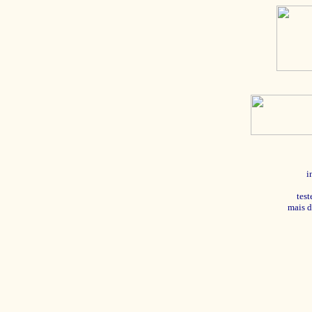
i
tes
mais d