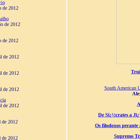
¿½o
o de 2012
alho
io de 2012
o de 2012
il de 2012
Tru
il de 2012
South American 
il de 2012
Ale
cia
A
il de 2012
De Sï¿½crates a Jï¿½
il de 2012
Os filodoxos perante a
Supremo Tri
il de 2012