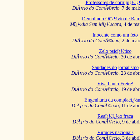
Professores de corrupï¿½ï
DiÃ¡rio do ComÃ©rcio
, 7 de mai
Demolindo Otï¿½vio de Ram
Mï¿½dia Sem Mï¿½scara
, 4 de ma
Inocente como um feto
DiÃ¡rio do ComÃ©rcio
, 2 de mai
Zelo psicï¿½tico
DiÃ¡rio do ComÃ©rcio
, 30 de abr
Saudades do jornalismo
DiÃ¡rio do ComÃ©rcio
, 23 de abr
Viva Paulo Freire!
DiÃ¡rio do ComÃ©rcio
, 19 de abr
Engenharia da complacï¿½n
DiÃ¡rio do ComÃ©rcio
, 11 de abr
Reaï¿½ï¿½o fraca
DiÃ¡rio do ComÃ©rcio
, 9 de abr
Virtudes nacionais
DiÃ¡rio do ComÃ©rcio
, 3 de abr