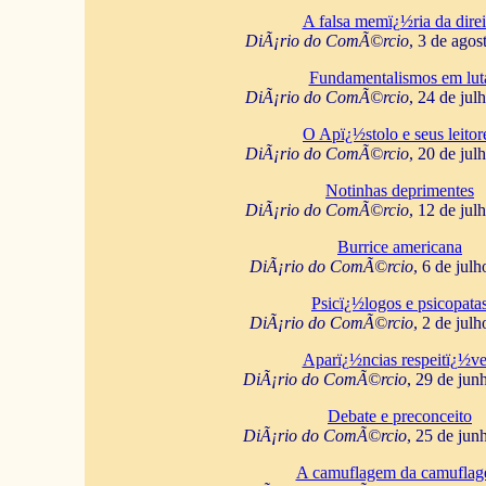
A falsa memï¿½ria da direi
DiÃ¡rio do ComÃ©rcio
, 3 de agos
Fundamentalismos em lut
DiÃ¡rio do ComÃ©rcio
, 24 de jul
O Apï¿½stolo e seus leitor
DiÃ¡rio do ComÃ©rcio
, 20 de jul
Notinhas deprimentes
DiÃ¡rio do ComÃ©rcio
, 12 de jul
Burrice americana
DiÃ¡rio do ComÃ©rcio
, 6 de jul
Psicï¿½logos e psicopata
DiÃ¡rio do ComÃ©rcio
, 2 de jul
Aparï¿½ncias respeitï¿½ve
DiÃ¡rio do ComÃ©rcio
, 29 de jun
Debate e preconceito
DiÃ¡rio do ComÃ©rcio
, 25 de jun
A camuflagem da camufla