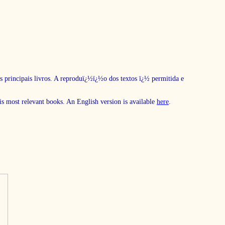
s principais livros. A reproduï¿½ï¿½o dos textos ï¿½ permitida e
his most relevant books. An English version is available
here
.