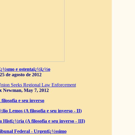
ï¿½smo e ostentaï¿½ï¿½o
25 de agosto de 2012
Union Seeks Regional Law Enforcement
x Newman, May 7, 2012
 filosofia e seu inverso
lio Lemos (A filosofia e seu inverso - II)
 Histï¿½ria (A filosofia e seu inverso - III)
bunal Federal - Urgentï¿½ssimo