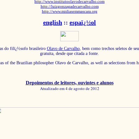
http://www.institutoolavodecarvalho.com
http://luizgonzagadecarvalho.com
http://www.midiasemmascara.org
english
::
espaï¿½ol
as do filï¿½sofo brasileiro
Olavo de Carvalho
, bem como trechos seletos de seu
gratuita, desde que citada a fonte.
eas of the Brazilian philosopher Olavo de Carvalho, as well as selections from 
Depoimentos de leitores, ouvintes e alunos
Atualizado em 4 de agosto de 2012