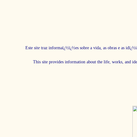
Este
site
traz informaï¿½ï¿½es sobre a vida, as obras e as idï¿½i
This site provides information about the life, works, and id