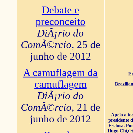
Debate e
preconceito
DiÃ¡rio do
ComÃ©rcio
, 25 de
junho de 2012
A camuflagem da
En
camuflagem
Brazilia
DiÃ¡rio do
ComÃ©rcio
, 21 de
Apelo a to
junho de 2012
presidente 
Esclusa. Por
Hugo Chï¿½ve