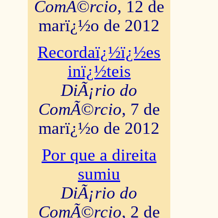
ComÃ©rcio
, 12 de
marï¿½o de 2012
Recordaï¿½ï¿½es
inï¿½teis
DiÃ¡rio do
ComÃ©rcio
, 7 de
marï¿½o de 2012
Por que a direita
sumiu
DiÃ¡rio do
ComÃ©rcio
, 2 de