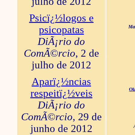
julho de 2012
Psicï¿½logos e
psicopatas
Mar
DiÃ¡rio do
ComÃ©rcio
, 2 de
julho de 2012
Aparï¿½ncias
Ol
respeitï¿½veis
DiÃ¡rio do
ComÃ©rcio
, 29 de
junho de 2012