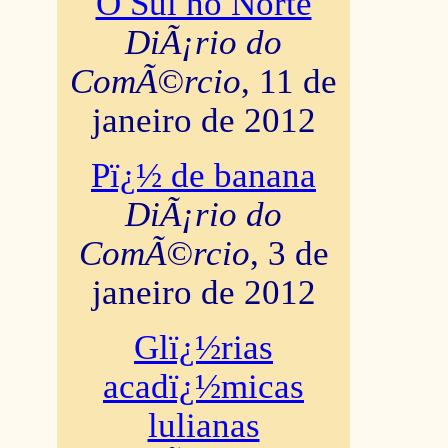
O Sul no Norte
DiÃ¡rio do
ComÃ©rcio
, 11 de
janeiro de 2012
Pï¿½ de banana
DiÃ¡rio do
ComÃ©rcio
, 3 de
janeiro de 2012
Glï¿½rias
acadï¿½micas
lulianas