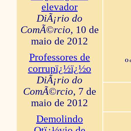
elevador
DiÃ¡rio do
ComÃ©rcio
, 10 de
maio de 2012
Professores de
O 
corrupï¿½ï¿½o
DiÃ¡rio do
ComÃ©rcio
, 7 de
maio de 2012
Demolindo
Otï¿½vio de