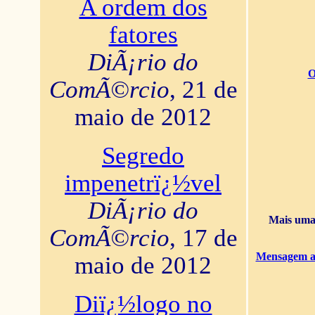
A ordem dos
fatores
DiÃ¡rio do
O
ComÃ©rcio
, 21 de
maio de 2012
Segredo
impenetrï¿½vel
DiÃ¡rio do
Mais uma 
ComÃ©rcio
, 17 de
Mensagem ao
maio de 2012
Diï¿½logo no