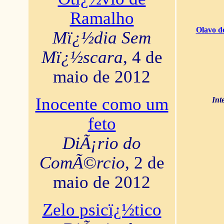
Ramalho
Olavo d
Mï¿½dia Sem
Mï¿½scara
, 4 de
maio de 2012
Inocente como um
Int
feto
DiÃ¡rio do
ComÃ©rcio
, 2 de
maio de 2012
Zelo psicï¿½tico