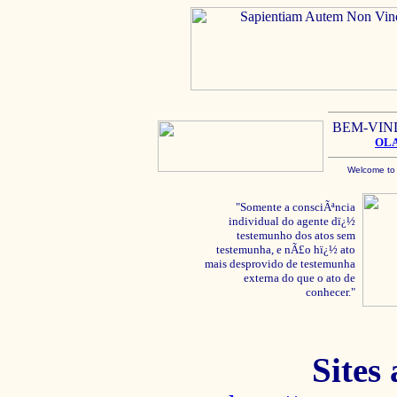
BEM-VIN
OL
Welcome to
"Somente a consciÃªncia
individual do agente dï¿½
testemunho dos atos sem
testemunha, e nÃ£o hï¿½ ato
mais desprovido de testemunha
externa do que o ato de
conhecer."
Sites