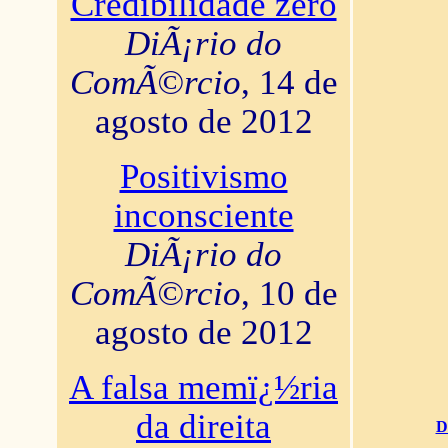
Credibilidade zero
DiÃ¡rio do
ComÃ©rcio
, 14 de
agosto de 2012
Positivismo
inconsciente
DiÃ¡rio do
ComÃ©rcio
, 10 de
agosto de 2012
A falsa memï¿½ria
da direita
D