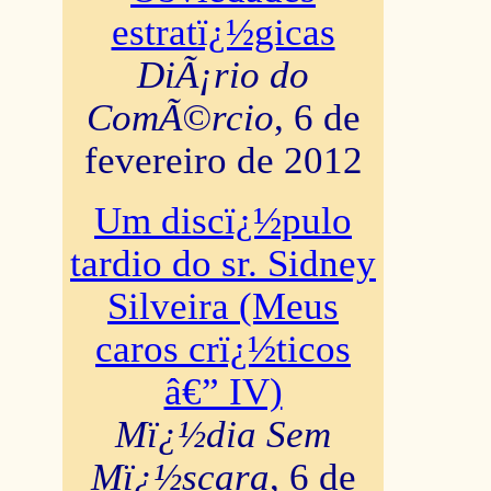
estratï¿½gicas
DiÃ¡rio do
ComÃ©rcio
, 6 de
fevereiro de 2012
Um discï¿½pulo
tardio do sr. Sidney
Silveira (Meus
caros crï¿½ticos
â€” IV)
Mï¿½dia Sem
Mï¿½scara
, 6 de