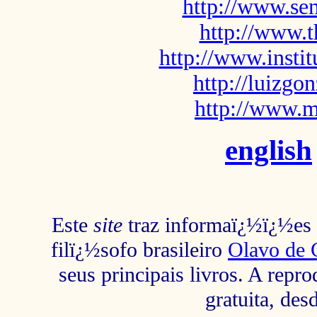
http://www.sem
http://www.t
http://www.insti
http://luizg
http://www.m
english
Este
site
traz informaï¿½ï¿½es s
filï¿½sofo brasileiro
Olavo de 
seus principais livros. A repr
gratuita, des