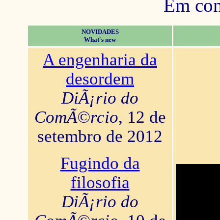
Em con
NOVIDADES
What's new
A engenharia da
desordem
DiÃ¡rio do
ComÃ©rcio
, 12 de
setembro de 2012
Fugindo da
filosofia
DiÃ¡rio do