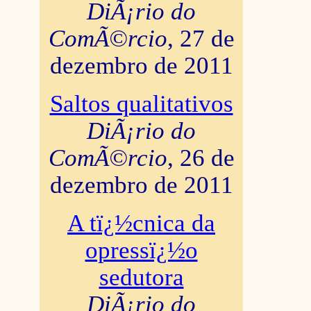
DiÃ¡rio do
ComÃ©rcio
, 27 de
dezembro de 2011
Saltos qualitativos
DiÃ¡rio do
ComÃ©rcio
, 26 de
dezembro de 2011
A tï¿½cnica da
opressï¿½o
sedutora
DiÃ¡rio do