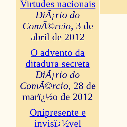
Virtudes nacionais
DiÃ¡rio do
ComÃ©rcio
, 3 de
abril de 2012
O advento da
ditadura secreta
DiÃ¡rio do
ComÃ©rcio
, 28 de
marï¿½o de 2012
Onipresente e
invisï¿½vel