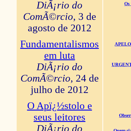
DiÃ¡rio do
Os 
ComÃ©rcio
, 3 de
agosto de 2012
Fundamentalismos
APELO U
em luta
DiÃ¡rio do
URGENTï¿
ComÃ©rcio
, 24 de
julho de 2012
O Apï¿½stolo e
seus leitores
Obser
DiÃ¡rio do
Quem sï¿