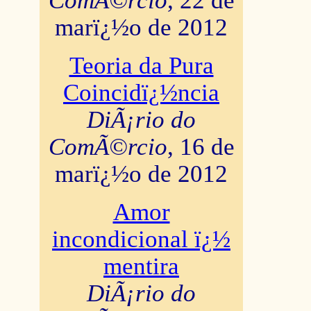
ComÃ©rcio
, 22 de
marï¿½o de 2012
Teoria da Pura
Coincidï¿½ncia
DiÃ¡rio do
ComÃ©rcio
, 16 de
marï¿½o de 2012
Amor
incondicional ï¿½
mentira
DiÃ¡rio do