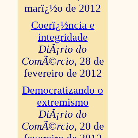
marï¿½o de 2012
Coerï¿½ncia e
integridade
DiÃ¡rio do
ComÃ©rcio
, 28 de
fevereiro de 2012
Democratizando o
extremismo
DiÃ¡rio do
ComÃ©rcio
, 20 de