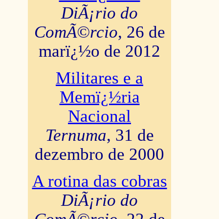
DiÃ¡rio do
ComÃ©rcio
, 26 de
marï¿½o de 2012
Militares e a
Memï¿½ria
Nacional
Ternuma
, 31 de
dezembro de 2000
A rotina das cobras
DiÃ¡rio do