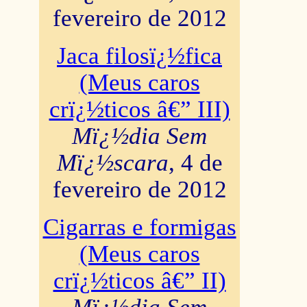
fevereiro de 2012
Jaca filosï¿½fica
(Meus caros
crï¿½ticos â€” III)
Mï¿½dia Sem
Mï¿½scara
, 4 de
fevereiro de 2012
Cigarras e formigas
(Meus caros
crï¿½ticos â€” II)