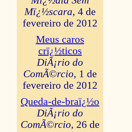
Mï¿½dia Sem
Mï¿½scara
, 4 de
fevereiro de 2012
Meus caros
crï¿½ticos
DiÃ¡rio do
ComÃ©rcio
, 1 de
fevereiro de 2012
Queda-de-braï¿½o
DiÃ¡rio do
ComÃ©rcio
, 26 de