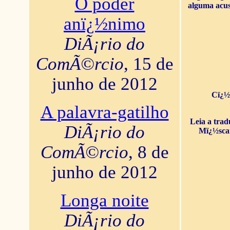
O poder
alguma acus
anï¿½nimo
DiÃ¡rio do
ComÃ©rcio
, 15 de
junho de 2012
Cï¿½
A palavra-gatilho
Leia a tra
DiÃ¡rio do
Mï¿½sca
ComÃ©rcio
, 8 de
junho de 2012
Longa noite
DiÃ¡rio do