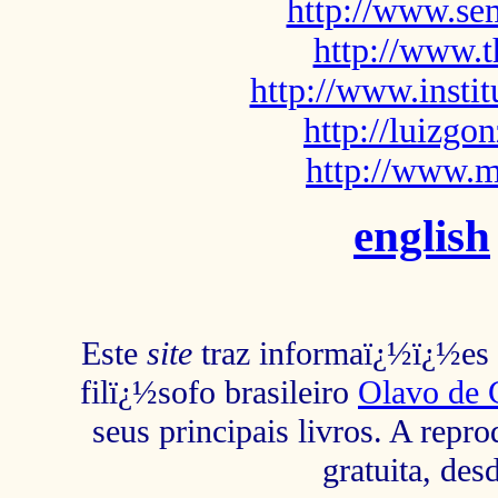
http://www.sem
http://www.t
http://www.insti
http://luizg
http://www.m
english
Este
site
traz informaï¿½ï¿½es s
filï¿½sofo brasileiro
Olavo de 
seus principais livros. A repr
gratuita, des