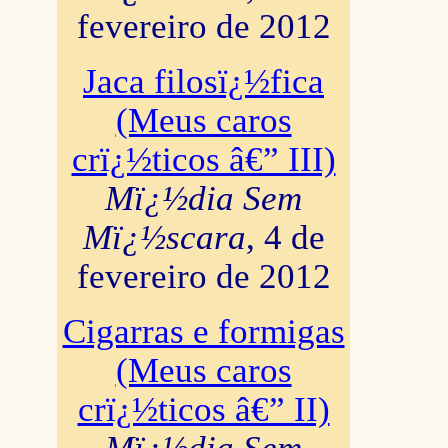
fevereiro de 2012
Jaca filosï¿½fica
(Meus caros
crï¿½ticos â€” III)
Mï¿½dia Sem
Mï¿½scara
, 4 de
fevereiro de 2012
Cigarras e formigas
(Meus caros
crï¿½ticos â€” II)