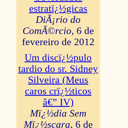
estratï¿½gicas
DiÃ¡rio do
ComÃ©rcio
, 6 de
fevereiro de 2012
Um discï¿½pulo
tardio do sr. Sidney
Silveira (Meus
caros crï¿½ticos
â€” IV)
Mï¿½dia Sem
Mï¿½scara
, 6 de