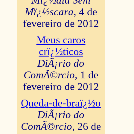
Mï¿½dia Sem
Mï¿½scara
, 4 de
fevereiro de 2012
Meus caros
crï¿½ticos
DiÃ¡rio do
ComÃ©rcio
, 1 de
fevereiro de 2012
Queda-de-braï¿½o
DiÃ¡rio do
ComÃ©rcio
, 26 de