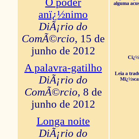
O poder
alguma acus
anï¿½nimo
DiÃ¡rio do
ComÃ©rcio
, 15 de
junho de 2012
Cï¿½
A palavra-gatilho
Leia a tra
DiÃ¡rio do
Mï¿½sca
ComÃ©rcio
, 8 de
junho de 2012
Longa noite
DiÃ¡rio do