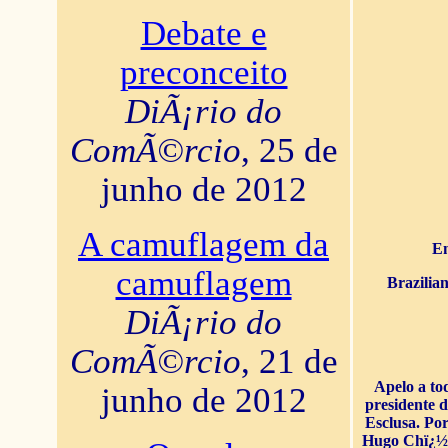
Debate e
preconceito
DiÃ¡rio do
ComÃ©rcio
, 25 de
junho de 2012
A camuflagem da
En
camuflagem
Brazilia
DiÃ¡rio do
ComÃ©rcio
, 21 de
Apelo a to
junho de 2012
presidente 
Esclusa. Por
Hugo Chï¿½ve