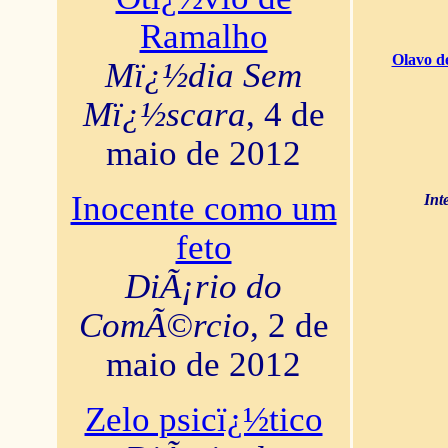
Ramalho
Olavo d
Mï¿½dia Sem
Mï¿½scara
, 4 de
maio de 2012
Inocente como um
Int
feto
DiÃ¡rio do
ComÃ©rcio
, 2 de
maio de 2012
Zelo psicï¿½tico