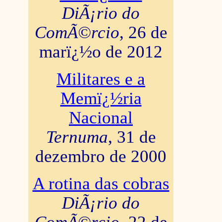
DiÃ¡rio do
ComÃ©rcio
, 26 de
marï¿½o de 2012
Militares e a
Memï¿½ria
Nacional
Ternuma
, 31 de
dezembro de 2000
A rotina das cobras
DiÃ¡rio do