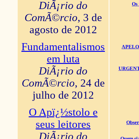
DiÃ¡rio do
Os 
ComÃ©rcio
, 3 de
agosto de 2012
Fundamentalismos
APELO U
em luta
DiÃ¡rio do
URGENTï¿
ComÃ©rcio
, 24 de
julho de 2012
O Apï¿½stolo e
seus leitores
Obser
DiÃ¡rio do
Quem sï¿