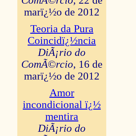
ComÃ©rcio
, 22 de
marï¿½o de 2012
Teoria da Pura
Coincidï¿½ncia
DiÃ¡rio do
ComÃ©rcio
, 16 de
marï¿½o de 2012
Amor
incondicional ï¿½
mentira
DiÃ¡rio do