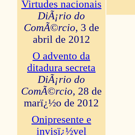
Virtudes nacionais
DiÃ¡rio do
ComÃ©rcio
, 3 de
abril de 2012
O advento da
ditadura secreta
DiÃ¡rio do
ComÃ©rcio
, 28 de
marï¿½o de 2012
Onipresente e
invisï¿½vel