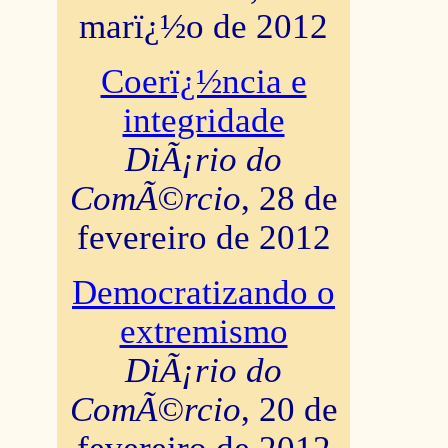
marï¿½o de 2012
Coerï¿½ncia e
integridade
DiÃ¡rio do
ComÃ©rcio
, 28 de
fevereiro de 2012
Democratizando o
extremismo
DiÃ¡rio do
ComÃ©rcio
, 20 de