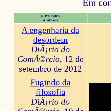
Em con
NOVIDADES
What's new
A engenharia da
desordem
DiÃ¡rio do
ComÃ©rcio
, 12 de
setembro de 2012
Fugindo da
filosofia
DiÃ¡rio do