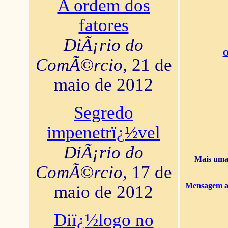
A ordem dos
fatores
DiÃ¡rio do
O
ComÃ©rcio
, 21 de
maio de 2012
Segredo
impenetrï¿½vel
DiÃ¡rio do
Mais uma 
ComÃ©rcio
, 17 de
Mensagem ao
maio de 2012
Diï¿½logo no