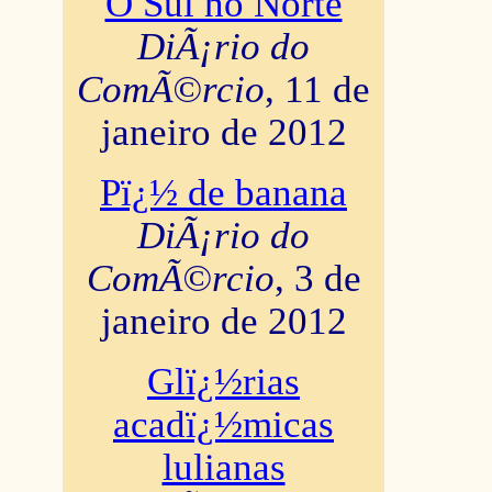
O Sul no Norte
DiÃ¡rio do
ComÃ©rcio
, 11 de
janeiro de 2012
Pï¿½ de banana
DiÃ¡rio do
ComÃ©rcio
, 3 de
janeiro de 2012
Glï¿½rias
acadï¿½micas
lulianas