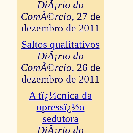
DiÃ¡rio do
ComÃ©rcio
, 27 de
dezembro de 2011
Saltos qualitativos
DiÃ¡rio do
ComÃ©rcio
, 26 de
dezembro de 2011
A tï¿½cnica da
opressï¿½o
sedutora
DiÃ¡rio do