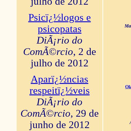
julho de 2012
Psicï¿½logos e
psicopatas
Mar
DiÃ¡rio do
ComÃ©rcio
, 2 de
julho de 2012
Aparï¿½ncias
Ol
respeitï¿½veis
DiÃ¡rio do
ComÃ©rcio
, 29 de
junho de 2012