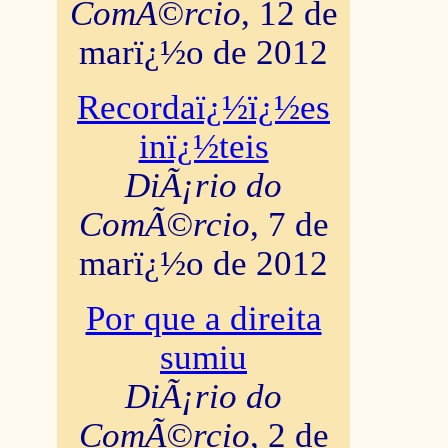
ComÃ©rcio
, 12 de
marï¿½o de 2012
Recordaï¿½ï¿½es
inï¿½teis
DiÃ¡rio do
ComÃ©rcio
, 7 de
marï¿½o de 2012
Por que a direita
sumiu
DiÃ¡rio do
ComÃ©rcio
, 2 de