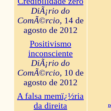
Credibilidade zero
DiÃ¡rio do
ComÃ©rcio
, 14 de
agosto de 2012
Positivismo
inconsciente
DiÃ¡rio do
ComÃ©rcio
, 10 de
agosto de 2012
A falsa memï¿½ria
da direita
D