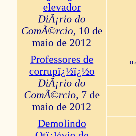
elevador
DiÃ¡rio do
ComÃ©rcio
, 10 de
maio de 2012
Professores de
O 
corrupï¿½ï¿½o
DiÃ¡rio do
ComÃ©rcio
, 7 de
maio de 2012
Demolindo
Otï¿½vio de