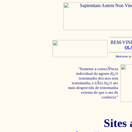
BEM-VIN
OL
Welcome to
"Somente a consciÃªncia
individual do agente dï¿½
testemunho dos atos sem
testemunha, e nÃ£o hï¿½ ato
mais desprovido de testemunha
externa do que o ato de
conhecer."
Sites