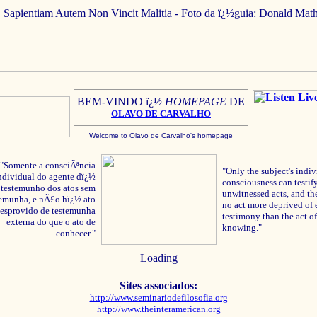
BEM-VINDO ï¿½
HOMEPAGE
DE
OLAVO
DE C
ARVALHO
Welcome to Olavo de Carvalho's homepage
"Somente a consciÃªncia
"Only the subject's indiv
ndividual do agente dï¿½
consciousness can testify
testemunho dos atos sem
unwitnessed acts, and the
temunha, e nÃ£o hï¿½ ato
no act more deprived of 
esprovido de testemunha
testimony than the act of
externa do que o ato de
knowing."
conhecer."
Loading
Sites associados:
http://www.seminariodefilosofia.org
http://www.theinteramerican.org