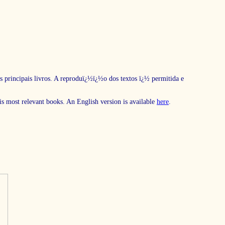
s principais livros. A reproduï¿½ï¿½o dos textos ï¿½ permitida e
his most relevant books. An English version is available
here
.