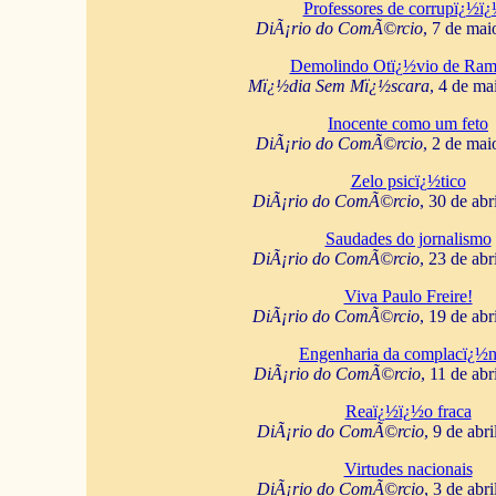
Professores de corrupï¿½ï
DiÃ¡rio do ComÃ©rcio
, 7 de mai
Demolindo Otï¿½vio de Ram
Mï¿½dia Sem Mï¿½scara
, 4 de ma
Inocente como um feto
DiÃ¡rio do ComÃ©rcio
, 2 de mai
Zelo psicï¿½tico
DiÃ¡rio do ComÃ©rcio
, 30 de abr
Saudades do jornalismo
DiÃ¡rio do ComÃ©rcio
, 23 de abr
Viva Paulo Freire!
DiÃ¡rio do ComÃ©rcio
, 19 de abr
Engenharia da complacï¿½n
DiÃ¡rio do ComÃ©rcio
, 11 de abr
Reaï¿½ï¿½o fraca
DiÃ¡rio do ComÃ©rcio
, 9 de abr
Virtudes nacionais
DiÃ¡rio do ComÃ©rcio
, 3 de abr