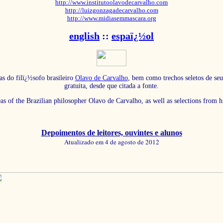
http://www.institutoolavodecarvalho.com
http://luizgonzagadecarvalho.com
http://www.midiasemmascara.org
english
::
espaï¿½ol
as do filï¿½sofo brasileiro
Olavo de Carvalho
, bem como trechos seletos de seu
gratuita, desde que citada a fonte.
eas of the Brazilian philosopher Olavo de Carvalho, as well as selections from 
Depoimentos de leitores, ouvintes e alunos
Atualizado em 4 de agosto de 2012