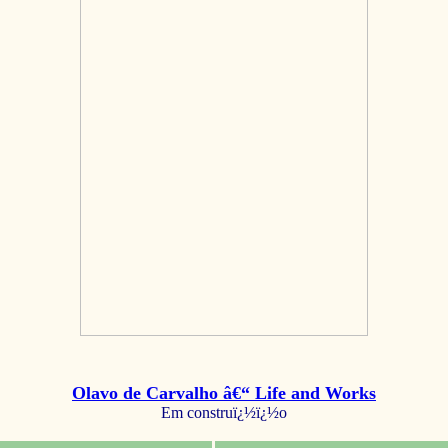
Olavo de Carvalho â€“ Life and Works
Em construï¿½ï¿½o