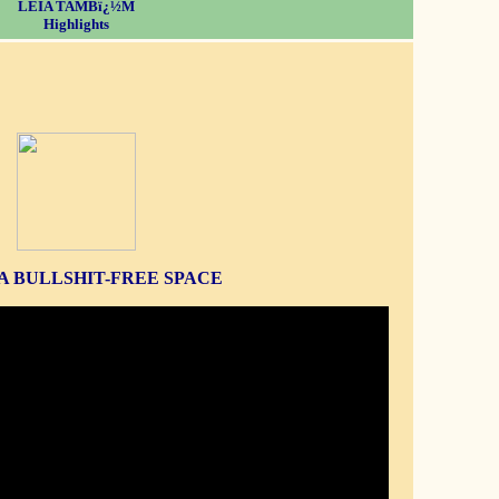
LEIA TAMBï¿½M
Highlights
S A BULLSHIT-FREE SPACE