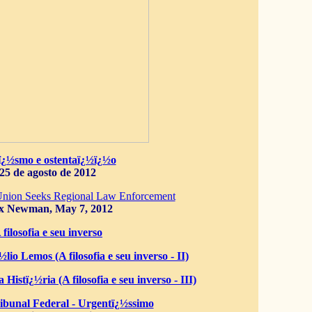
ï¿½smo e ostentaï¿½ï¿½o
25 de agosto de 2012
Union Seeks Regional Law Enforcement
x Newman, May 7, 2012
 filosofia e seu inverso
lio Lemos (A filosofia e seu inverso - II)
 Histï¿½ria (A filosofia e seu inverso - III)
bunal Federal - Urgentï¿½ssimo