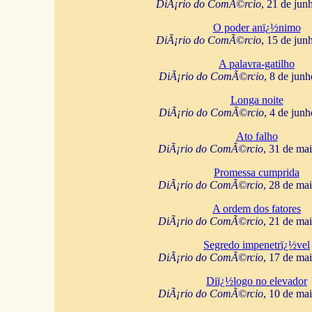
DiÃ¡rio do ComÃ©rcio
, 21 de jun
O poder anï¿½nimo
DiÃ¡rio do ComÃ©rcio
, 15 de jun
A palavra-gatilho
DiÃ¡rio do ComÃ©rcio
, 8 de jun
Longa noite
DiÃ¡rio do ComÃ©rcio
, 4 de jun
Ato falho
DiÃ¡rio do ComÃ©rcio
, 31 de ma
Promessa cumprida
DiÃ¡rio do ComÃ©rcio
, 28 de ma
A ordem dos fatores
DiÃ¡rio do ComÃ©rcio
, 21 de ma
Segredo impenetrï¿½vel
DiÃ¡rio do ComÃ©rcio
, 17 de ma
Diï¿½logo no elevador
DiÃ¡rio do ComÃ©rcio
, 10 de ma