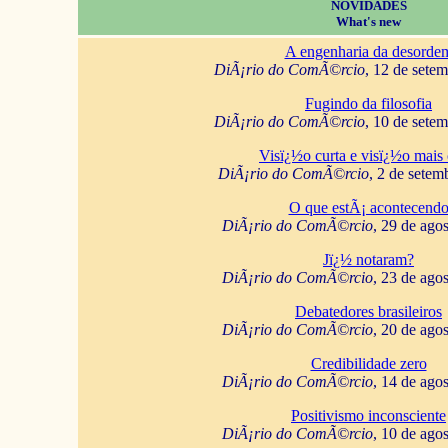
NOVIDADES
What's new
A engenharia da desorde
DiÃ¡rio do ComÃ©rcio
, 12 de sete
Fugindo da filosofia
DiÃ¡rio do ComÃ©rcio
, 10 de sete
Visï¿½o curta e visï¿½o mais 
DiÃ¡rio do ComÃ©rcio
, 2 de setem
O que estÃ¡ acontecend
DiÃ¡rio do ComÃ©rcio
, 29 de ago
Jï¿½ notaram?
DiÃ¡rio do ComÃ©rcio
, 23 de ago
Debatedores brasileiros
DiÃ¡rio do ComÃ©rcio
, 20 de ago
Credibilidade zero
DiÃ¡rio do ComÃ©rcio
, 14 de ago
Positivismo inconsciente
DiÃ¡rio do ComÃ©rcio
, 10 de ago