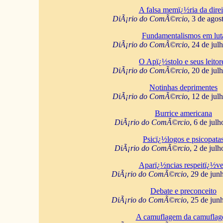
A falsa memï¿½ria da direi
DiÃ¡rio do ComÃ©rcio
, 3 de agos
Fundamentalismos em lut
DiÃ¡rio do ComÃ©rcio
, 24 de jul
O Apï¿½stolo e seus leitor
DiÃ¡rio do ComÃ©rcio
, 20 de jul
Notinhas deprimentes
DiÃ¡rio do ComÃ©rcio
, 12 de jul
Burrice americana
DiÃ¡rio do ComÃ©rcio
, 6 de jul
Psicï¿½logos e psicopata
DiÃ¡rio do ComÃ©rcio
, 2 de jul
Aparï¿½ncias respeitï¿½ve
DiÃ¡rio do ComÃ©rcio
, 29 de jun
Debate e preconceito
DiÃ¡rio do ComÃ©rcio
, 25 de jun
A camuflagem da camufla