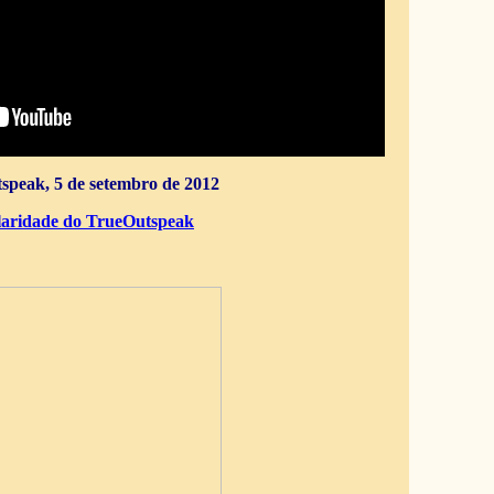
speak, 5 de setembro de 2012
aridade do TrueOutspeak