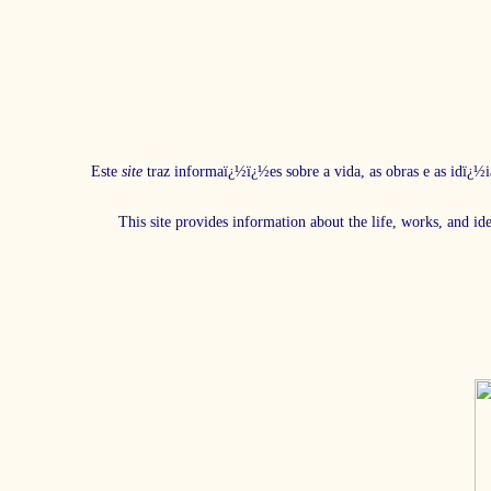
Este
site
traz informaï¿½ï¿½es sobre a vida, as obras e as idï¿½i
This site provides information about the life, works, and id