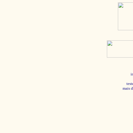
i
tes
mais d