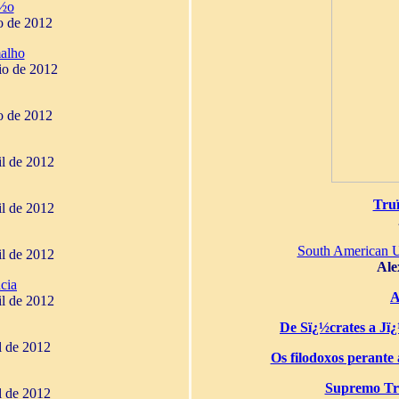
¿½o
o de 2012
alho
io de 2012
o de 2012
il de 2012
Tru
il de 2012
South American 
il de 2012
Ale
cia
A
il de 2012
De Sï¿½crates a Jï¿½
il de 2012
Os filodoxos perante a
Supremo Tri
il de 2012