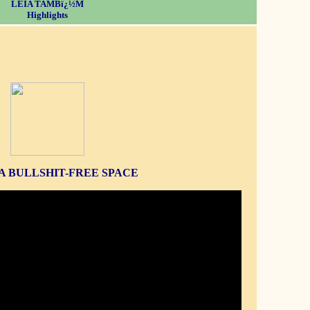
LEIA TAMBï¿½M
Highlights
S A BULLSHIT-FREE SPACE