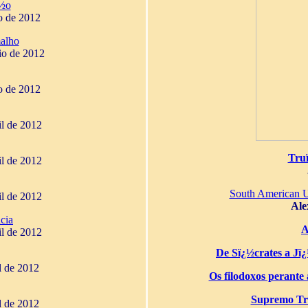
¿½o
o de 2012
alho
io de 2012
o de 2012
il de 2012
Tru
il de 2012
South American 
il de 2012
Ale
cia
A
il de 2012
De Sï¿½crates a Jï¿½
il de 2012
Os filodoxos perante a
Supremo Tri
il de 2012