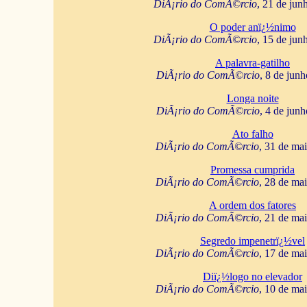
DiÃ¡rio do ComÃ©rcio
, 21 de jun
O poder anï¿½nimo
DiÃ¡rio do ComÃ©rcio
, 15 de jun
A palavra-gatilho
DiÃ¡rio do ComÃ©rcio
, 8 de jun
Longa noite
DiÃ¡rio do ComÃ©rcio
, 4 de jun
Ato falho
DiÃ¡rio do ComÃ©rcio
, 31 de ma
Promessa cumprida
DiÃ¡rio do ComÃ©rcio
, 28 de ma
A ordem dos fatores
DiÃ¡rio do ComÃ©rcio
, 21 de ma
Segredo impenetrï¿½vel
DiÃ¡rio do ComÃ©rcio
, 17 de ma
Diï¿½logo no elevador
DiÃ¡rio do ComÃ©rcio
, 10 de ma