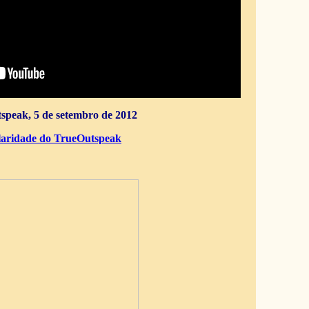
speak, 5 de setembro de 2012
aridade do TrueOutspeak