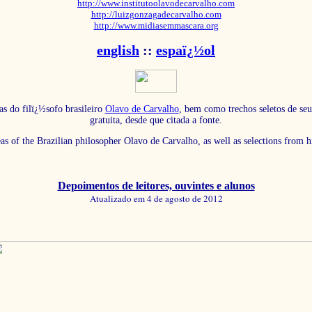
http://www.institutoolavodecarvalho.com
http://luizgonzagadecarvalho.com
http://www.midiasemmascara.org
english
::
espaï¿½ol
as do filï¿½sofo brasileiro
Olavo de Carvalho
, bem como trechos seletos de seu
gratuita, desde que citada a fonte.
eas of the Brazilian philosopher Olavo de Carvalho, as well as selections from 
Depoimentos de leitores, ouvintes e alunos
Atualizado em 4 de agosto de 2012