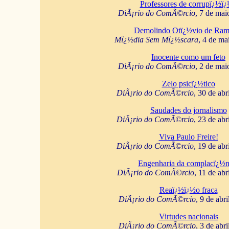
Professores de corrupï¿½ï
DiÃ¡rio do ComÃ©rcio
, 7 de mai
Demolindo Otï¿½vio de Ram
Mï¿½dia Sem Mï¿½scara
, 4 de ma
Inocente como um feto
DiÃ¡rio do ComÃ©rcio
, 2 de mai
Zelo psicï¿½tico
DiÃ¡rio do ComÃ©rcio
, 30 de abr
Saudades do jornalismo
DiÃ¡rio do ComÃ©rcio
, 23 de abr
Viva Paulo Freire!
DiÃ¡rio do ComÃ©rcio
, 19 de abr
Engenharia da complacï¿½n
DiÃ¡rio do ComÃ©rcio
, 11 de abr
Reaï¿½ï¿½o fraca
DiÃ¡rio do ComÃ©rcio
, 9 de abr
Virtudes nacionais
DiÃ¡rio do ComÃ©rcio
, 3 de abr