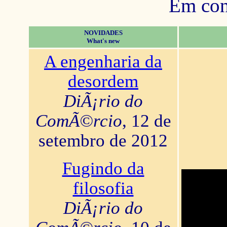
Em con
NOVIDADES
What's new
A engenharia da
desordem
DiÃ¡rio do
ComÃ©rcio
, 12 de
setembro de 2012
Fugindo da
filosofia
DiÃ¡rio do