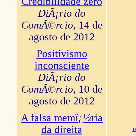
Credibilidade zero
DiÃ¡rio do
ComÃ©rcio
, 14 de
agosto de 2012
Positivismo
inconsciente
DiÃ¡rio do
ComÃ©rcio
, 10 de
agosto de 2012
A falsa memï¿½ria
da direita
D