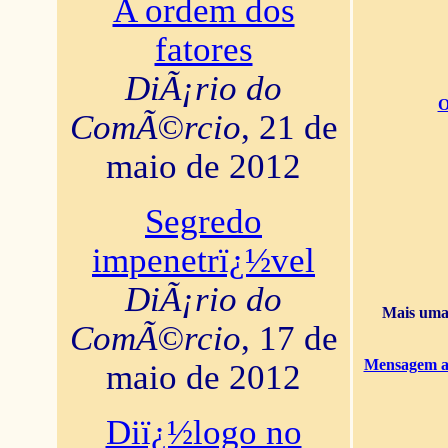
A ordem dos
fatores
DiÃ¡rio do
O
ComÃ©rcio
, 21 de
maio de 2012
Segredo
impenetrï¿½vel
DiÃ¡rio do
Mais uma 
ComÃ©rcio
, 17 de
Mensagem ao
maio de 2012
Diï¿½logo no