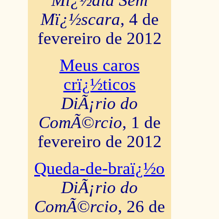
Mï¿½dia Sem
Mï¿½scara
, 4 de
fevereiro de 2012
Meus caros
crï¿½ticos
DiÃ¡rio do
ComÃ©rcio
, 1 de
fevereiro de 2012
Queda-de-braï¿½o
DiÃ¡rio do
ComÃ©rcio
, 26 de