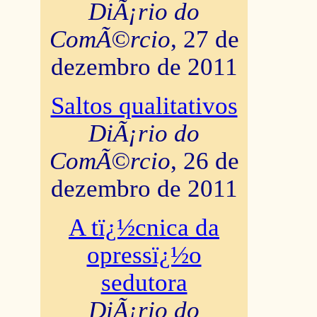
DiÃ¡rio do
ComÃ©rcio
, 27 de
dezembro de 2011
Saltos qualitativos
DiÃ¡rio do
ComÃ©rcio
, 26 de
dezembro de 2011
A tï¿½cnica da
opressï¿½o
sedutora
DiÃ¡rio do