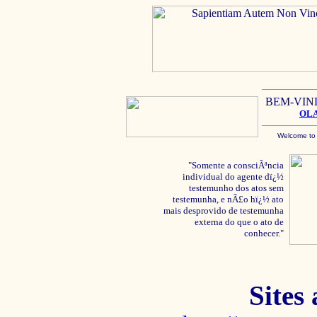
BEM-VIN
OL
Welcome to
"Somente a consciÃªncia
individual do agente dï¿½
testemunho dos atos sem
testemunha, e nÃ£o hï¿½ ato
mais desprovido de testemunha
externa do que o ato de
conhecer."
Sites