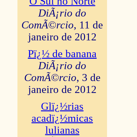
O Sul no Norte
DiÃ¡rio do
ComÃ©rcio
, 11 de
janeiro de 2012
Pï¿½ de banana
DiÃ¡rio do
ComÃ©rcio
, 3 de
janeiro de 2012
Glï¿½rias
acadï¿½micas
lulianas