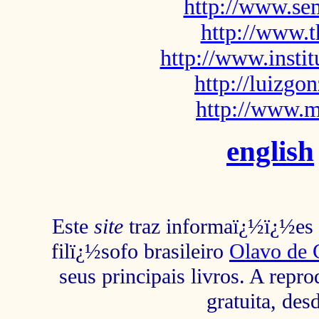
http://www.sem
http://www.t
http://www.insti
http://luizg
http://www.m
english
Este
site
traz informaï¿½ï¿½es s
filï¿½sofo brasileiro
Olavo de 
seus principais livros. A repr
gratuita, des