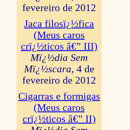
fevereiro de 2012
Jaca filosï¿½fica
(Meus caros
crï¿½ticos â€” III)
Mï¿½dia Sem
Mï¿½scara
, 4 de
fevereiro de 2012
Cigarras e formigas
(Meus caros
crï¿½ticos â€” II)