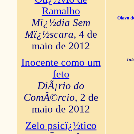
Ramalho
Olavo d
Mï¿½dia Sem
Mï¿½scara
, 4 de
maio de 2012
Inocente como um
Int
feto
DiÃ¡rio do
ComÃ©rcio
, 2 de
maio de 2012
Zelo psicï¿½tico