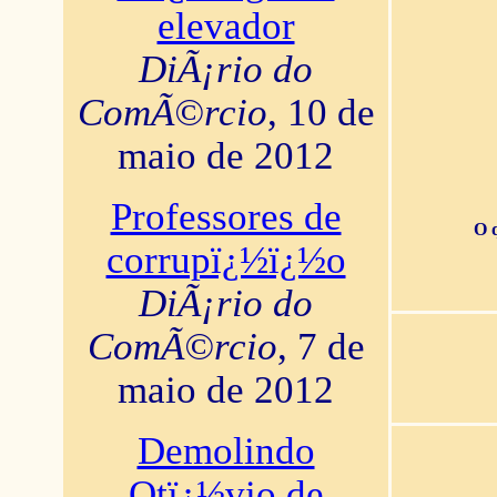
elevador
DiÃ¡rio do
ComÃ©rcio
, 10 de
maio de 2012
Professores de
O 
corrupï¿½ï¿½o
DiÃ¡rio do
ComÃ©rcio
, 7 de
maio de 2012
Demolindo
Otï¿½vio de