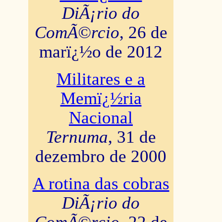
DiÃ¡rio do
ComÃ©rcio
, 26 de
marï¿½o de 2012
Militares e a
Memï¿½ria
Nacional
Ternuma
, 31 de
dezembro de 2000
A rotina das cobras
DiÃ¡rio do