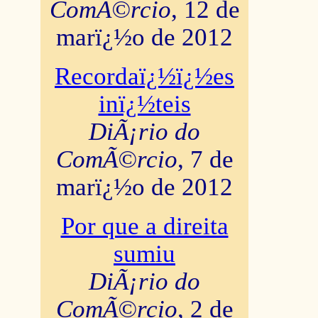
ComÃ©rcio
, 12 de
marï¿½o de 2012
Recordaï¿½ï¿½es
inï¿½teis
DiÃ¡rio do
ComÃ©rcio
, 7 de
marï¿½o de 2012
Por que a direita
sumiu
DiÃ¡rio do
ComÃ©rcio
, 2 de