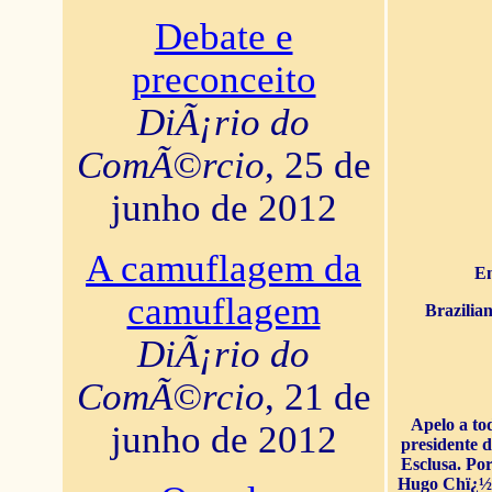
Debate e
preconceito
DiÃ¡rio do
ComÃ©rcio
, 25 de
junho de 2012
A camuflagem da
En
camuflagem
Brazilia
DiÃ¡rio do
ComÃ©rcio
, 21 de
Apelo a to
junho de 2012
presidente 
Esclusa. Por
Hugo Chï¿½ve