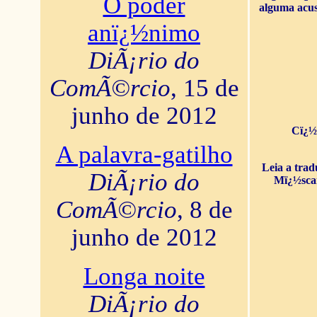
O poder
alguma acus
anï¿½nimo
DiÃ¡rio do
ComÃ©rcio
, 15 de
junho de 2012
Cï¿½
A palavra-gatilho
Leia a tra
DiÃ¡rio do
Mï¿½sca
ComÃ©rcio
, 8 de
junho de 2012
Longa noite
DiÃ¡rio do