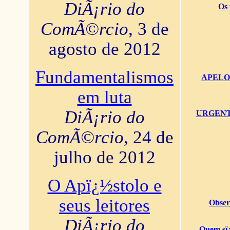
DiÃ¡rio do
Os 
ComÃ©rcio
, 3 de
agosto de 2012
Fundamentalismos
APELO U
em luta
DiÃ¡rio do
URGENTï¿
ComÃ©rcio
, 24 de
julho de 2012
O Apï¿½stolo e
seus leitores
Obser
DiÃ¡rio do
Quem sï¿