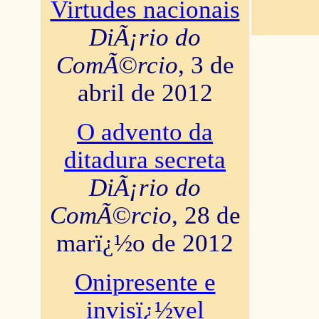
Virtudes nacionais
DiÃ¡rio do
ComÃ©rcio
, 3 de
abril de 2012
O advento da
ditadura secreta
DiÃ¡rio do
ComÃ©rcio
, 28 de
marï¿½o de 2012
Onipresente e
invisï¿½vel