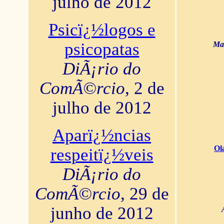
julho de 2012
Psicï¿½logos e
psicopatas
Mar
DiÃ¡rio do
ComÃ©rcio
, 2 de
julho de 2012
Aparï¿½ncias
Ol
respeitï¿½veis
DiÃ¡rio do
ComÃ©rcio
, 29 de
junho de 2012