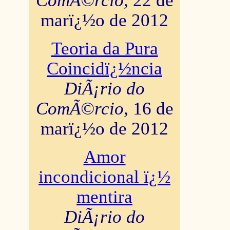
ComÃ©rcio
, 22 de
marï¿½o de 2012
Teoria da Pura
Coincidï¿½ncia
DiÃ¡rio do
ComÃ©rcio
, 16 de
marï¿½o de 2012
Amor
incondicional ï¿½
mentira
DiÃ¡rio do