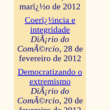
marï¿½o de 2012
Coerï¿½ncia e
integridade
DiÃ¡rio do
ComÃ©rcio
, 28 de
fevereiro de 2012
Democratizando o
extremismo
DiÃ¡rio do
ComÃ©rcio
, 20 de