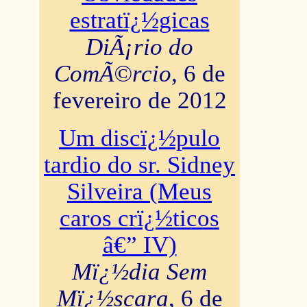
estratï¿½gicas
DiÃ¡rio do
ComÃ©rcio
, 6 de
fevereiro de 2012
Um discï¿½pulo
tardio do sr. Sidney
Silveira (Meus
caros crï¿½ticos
â€” IV)
Mï¿½dia Sem
Mï¿½scara
, 6 de