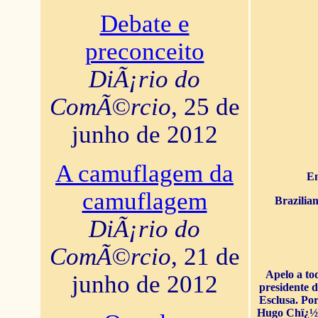
Debate e
preconceito
DiÃ¡rio do
ComÃ©rcio
, 25 de
junho de 2012
A camuflagem da
En
camuflagem
Brazilia
DiÃ¡rio do
ComÃ©rcio
, 21 de
Apelo a to
junho de 2012
presidente 
Esclusa. Por
Hugo Chï¿½ve