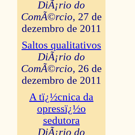
DiÃ¡rio do
ComÃ©rcio
, 27 de
dezembro de 2011
Saltos qualitativos
DiÃ¡rio do
ComÃ©rcio
, 26 de
dezembro de 2011
A tï¿½cnica da
opressï¿½o
sedutora
DiÃ¡rio do