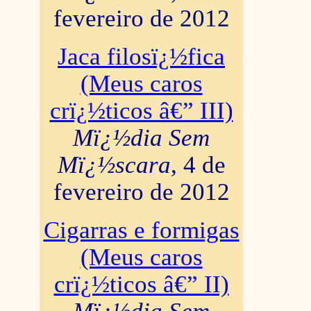
fevereiro de 2012
Jaca filosï¿½fica
(Meus caros
crï¿½ticos â€” III)
Mï¿½dia Sem
Mï¿½scara
, 4 de
fevereiro de 2012
Cigarras e formigas
(Meus caros
crï¿½ticos â€” II)