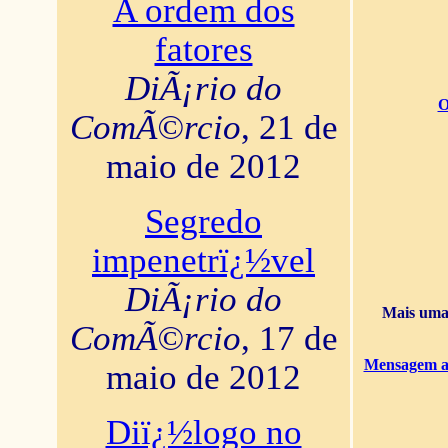
A ordem dos
fatores
DiÃ¡rio do
O
ComÃ©rcio
, 21 de
maio de 2012
Segredo
impenetrï¿½vel
DiÃ¡rio do
Mais uma 
ComÃ©rcio
, 17 de
Mensagem ao
maio de 2012
Diï¿½logo no