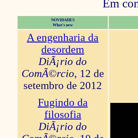
Em con
NOVIDADES
What's new
A engenharia da
desordem
DiÃ¡rio do
ComÃ©rcio
, 12 de
setembro de 2012
Fugindo da
filosofia
DiÃ¡rio do