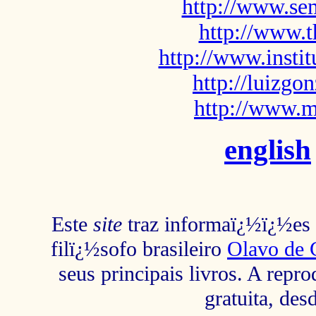
http://www.sem
http://www.t
http://www.insti
http://luizg
http://www.m
english
Este
site
traz informaï¿½ï¿½es s
filï¿½sofo brasileiro
Olavo de 
seus principais livros. A repr
gratuita, des