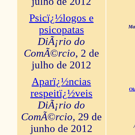
julho de 2012
Psicï¿½logos e
psicopatas
Mar
DiÃ¡rio do
ComÃ©rcio
, 2 de
julho de 2012
Aparï¿½ncias
Ol
respeitï¿½veis
DiÃ¡rio do
ComÃ©rcio
, 29 de
junho de 2012