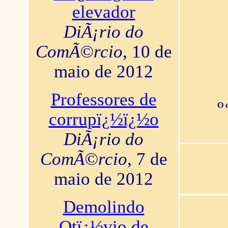
elevador
DiÃ¡rio do
ComÃ©rcio
, 10 de
maio de 2012
Professores de
O 
corrupï¿½ï¿½o
DiÃ¡rio do
ComÃ©rcio
, 7 de
maio de 2012
Demolindo
Otï¿½vio de