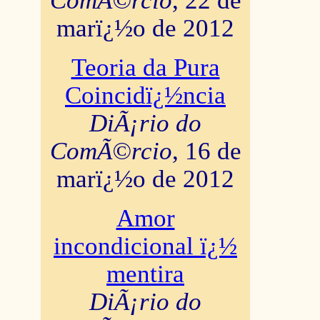
ComÃ©rcio
, 22 de
marï¿½o de 2012
Teoria da Pura
Coincidï¿½ncia
DiÃ¡rio do
ComÃ©rcio
, 16 de
marï¿½o de 2012
Amor
incondicional ï¿½
mentira
DiÃ¡rio do