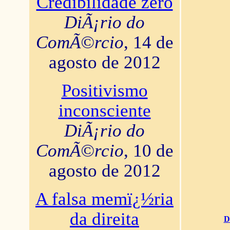
Credibilidade zero
DiÃ¡rio do
ComÃ©rcio
, 14 de
agosto de 2012
Positivismo
inconsciente
DiÃ¡rio do
ComÃ©rcio
, 10 de
agosto de 2012
A falsa memï¿½ria
da direita
D