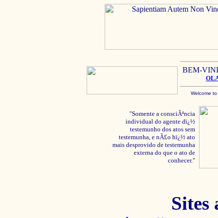
BEM-VIN
OL
Welcome to
"Somente a consciÃªncia
individual do agente dï¿½
testemunho dos atos sem
testemunha, e nÃ£o hï¿½ ato
mais desprovido de testemunha
externa do que o ato de
conhecer."
Sites