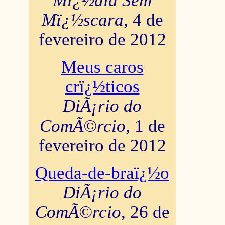
Mï¿½dia Sem
Mï¿½scara
, 4 de
fevereiro de 2012
Meus caros
crï¿½ticos
DiÃ¡rio do
ComÃ©rcio
, 1 de
fevereiro de 2012
Queda-de-braï¿½o
DiÃ¡rio do
ComÃ©rcio
, 26 de