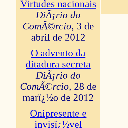
Virtudes nacionais
DiÃ¡rio do
ComÃ©rcio
, 3 de
abril de 2012
O advento da
ditadura secreta
DiÃ¡rio do
ComÃ©rcio
, 28 de
marï¿½o de 2012
Onipresente e
invisï¿½vel