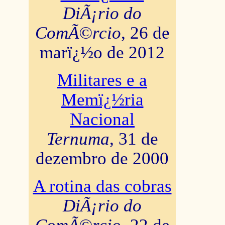
DiÃ¡rio do
ComÃ©rcio
, 26 de
marï¿½o de 2012
Militares e a
Memï¿½ria
Nacional
Ternuma
, 31 de
dezembro de 2000
A rotina das cobras
DiÃ¡rio do