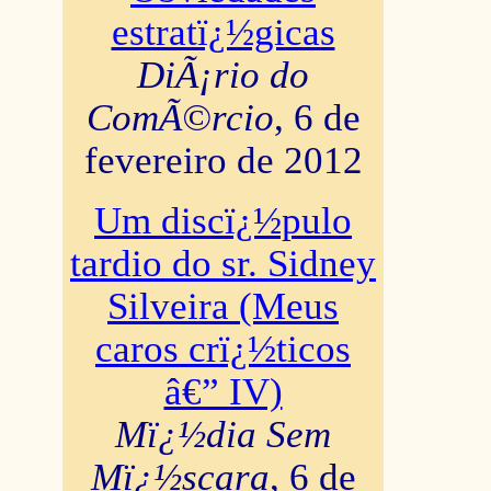
estratï¿½gicas
DiÃ¡rio do
ComÃ©rcio
, 6 de
fevereiro de 2012
Um discï¿½pulo
tardio do sr. Sidney
Silveira (Meus
caros crï¿½ticos
â€” IV)
Mï¿½dia Sem
Mï¿½scara
, 6 de