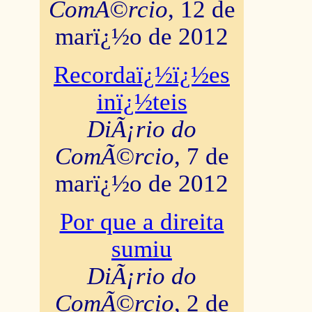
ComÃ©rcio
, 12 de
marï¿½o de 2012
Recordaï¿½ï¿½es
inï¿½teis
DiÃ¡rio do
ComÃ©rcio
, 7 de
marï¿½o de 2012
Por que a direita
sumiu
DiÃ¡rio do
ComÃ©rcio
, 2 de