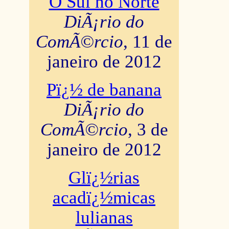
O Sul no Norte
DiÃ¡rio do
ComÃ©rcio
, 11 de
janeiro de 2012
Pï¿½ de banana
DiÃ¡rio do
ComÃ©rcio
, 3 de
janeiro de 2012
Glï¿½rias
acadï¿½micas
lulianas