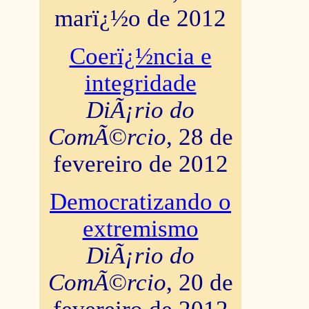
marï¿½o de 2012
Coerï¿½ncia e
integridade
DiÃ¡rio do
ComÃ©rcio
, 28 de
fevereiro de 2012
Democratizando o
extremismo
DiÃ¡rio do
ComÃ©rcio
, 20 de