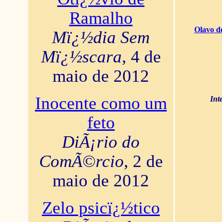
Ramalho
Olavo d
Mï¿½dia Sem
Mï¿½scara
, 4 de
maio de 2012
Inocente como um
Int
feto
DiÃ¡rio do
ComÃ©rcio
, 2 de
maio de 2012
Zelo psicï¿½tico