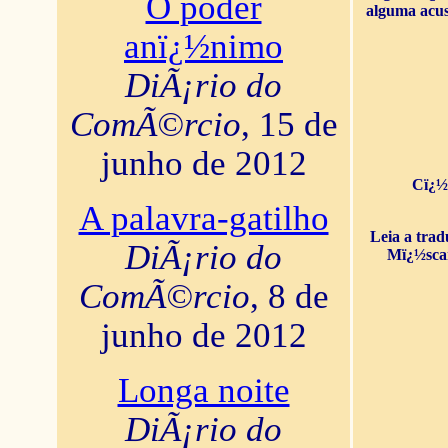
O poder
alguma acus
anï¿½nimo
DiÃ¡rio do
ComÃ©rcio
, 15 de
junho de 2012
Cï¿½
A palavra-gatilho
Leia a tra
DiÃ¡rio do
Mï¿½sca
ComÃ©rcio
, 8 de
junho de 2012
Longa noite
DiÃ¡rio do