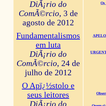
DiÃ¡rio do
Os 
ComÃ©rcio
, 3 de
agosto de 2012
Fundamentalismos
APELO U
em luta
DiÃ¡rio do
URGENTï¿
ComÃ©rcio
, 24 de
julho de 2012
O Apï¿½stolo e
seus leitores
Obser
DiÃ¡rio do
Quem sï¿