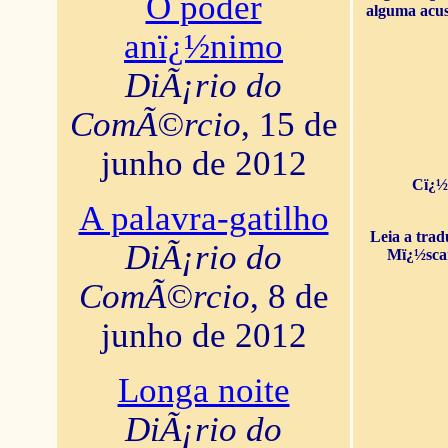
O poder
alguma acus
anï¿½nimo
DiÃ¡rio do
ComÃ©rcio
, 15 de
junho de 2012
Cï¿½
A palavra-gatilho
Leia a tra
DiÃ¡rio do
Mï¿½sca
ComÃ©rcio
, 8 de
junho de 2012
Longa noite
DiÃ¡rio do