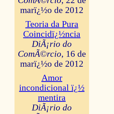
ComÃ©rcio
, 22 de
marï¿½o de 2012
Teoria da Pura
Coincidï¿½ncia
DiÃ¡rio do
ComÃ©rcio
, 16 de
marï¿½o de 2012
Amor
incondicional ï¿½
mentira
DiÃ¡rio do