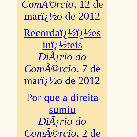
ComÃ©rcio
, 12 de
marï¿½o de 2012
Recordaï¿½ï¿½es
inï¿½teis
DiÃ¡rio do
ComÃ©rcio
, 7 de
marï¿½o de 2012
Por que a direita
sumiu
DiÃ¡rio do
ComÃ©rcio
, 2 de