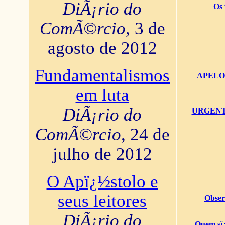
DiÃ¡rio do
Os 
ComÃ©rcio
, 3 de
agosto de 2012
Fundamentalismos
APELO U
em luta
DiÃ¡rio do
URGENTï¿
ComÃ©rcio
, 24 de
julho de 2012
O Apï¿½stolo e
seus leitores
Obser
DiÃ¡rio do
Quem sï¿