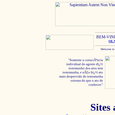
BEM-VIN
OL
Welcome to
"Somente a consciÃªncia
individual do agente dï¿½
testemunho dos atos sem
testemunha, e nÃ£o hï¿½ ato
mais desprovido de testemunha
externa do que o ato de
conhecer."
Sites