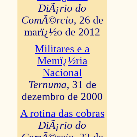
DiÃ¡rio do
ComÃ©rcio
, 26 de
marï¿½o de 2012
Militares e a
Memï¿½ria
Nacional
Ternuma
, 31 de
dezembro de 2000
A rotina das cobras
DiÃ¡rio do