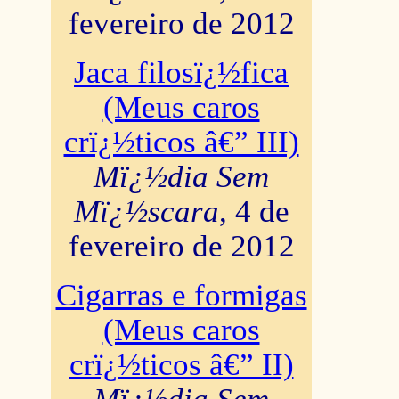
fevereiro de 2012
Jaca filosï¿½fica
(Meus caros
crï¿½ticos â€” III)
Mï¿½dia Sem
Mï¿½scara
, 4 de
fevereiro de 2012
Cigarras e formigas
(Meus caros
crï¿½ticos â€” II)