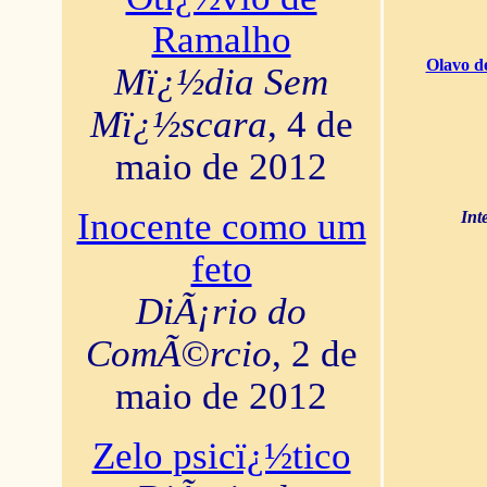
Ramalho
Olavo d
Mï¿½dia Sem
Mï¿½scara
, 4 de
maio de 2012
Inocente como um
Int
feto
DiÃ¡rio do
ComÃ©rcio
, 2 de
maio de 2012
Zelo psicï¿½tico