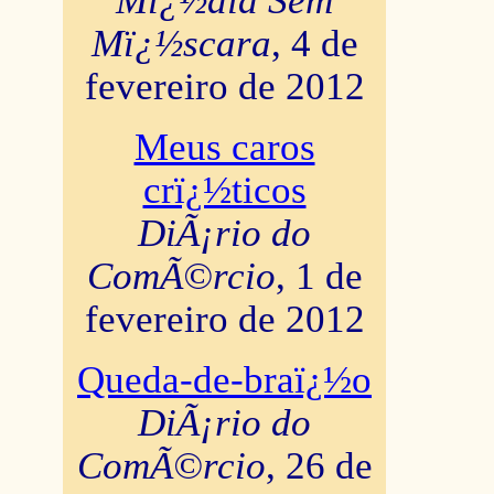
Mï¿½dia Sem
Mï¿½scara
, 4 de
fevereiro de 2012
Meus caros
crï¿½ticos
DiÃ¡rio do
ComÃ©rcio
, 1 de
fevereiro de 2012
Queda-de-braï¿½o
DiÃ¡rio do
ComÃ©rcio
, 26 de