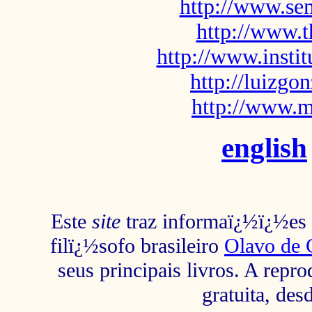
http://www.sem
http://www.t
http://www.insti
http://luizg
http://www.m
english
Este
site
traz informaï¿½ï¿½es s
filï¿½sofo brasileiro
Olavo de 
seus principais livros. A repr
gratuita, des