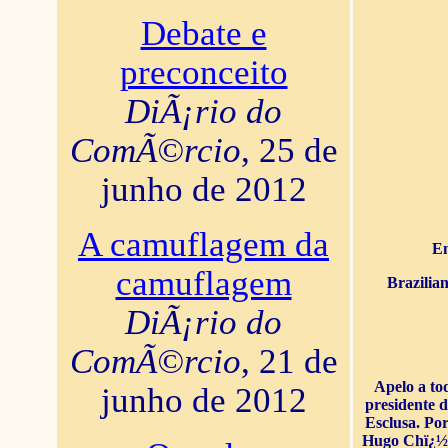
Debate e
preconceito
DiÃ¡rio do
ComÃ©rcio
, 25 de
junho de 2012
A camuflagem da
En
camuflagem
Brazilia
DiÃ¡rio do
ComÃ©rcio
, 21 de
Apelo a to
junho de 2012
presidente 
Esclusa. Por
Hugo Chï¿½ve