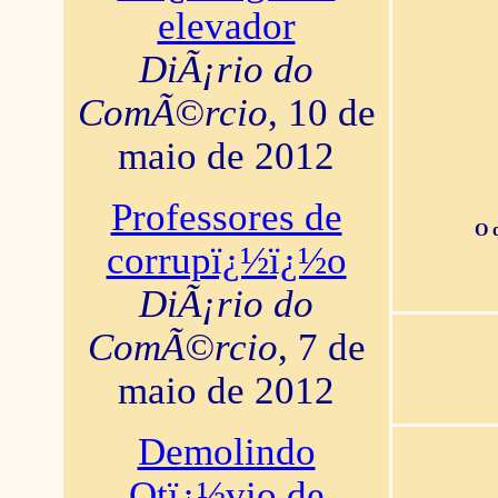
elevador
DiÃ¡rio do
ComÃ©rcio
, 10 de
maio de 2012
Professores de
O 
corrupï¿½ï¿½o
DiÃ¡rio do
ComÃ©rcio
, 7 de
maio de 2012
Demolindo
Otï¿½vio de