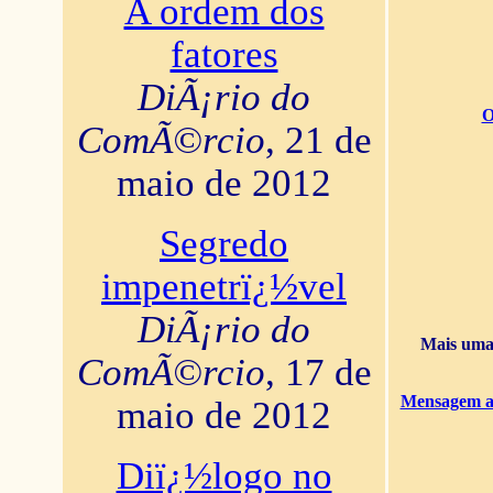
A ordem dos
fatores
DiÃ¡rio do
O
ComÃ©rcio
, 21 de
maio de 2012
Segredo
impenetrï¿½vel
DiÃ¡rio do
Mais uma 
ComÃ©rcio
, 17 de
Mensagem ao
maio de 2012
Diï¿½logo no