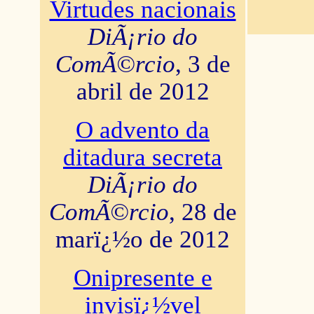
Virtudes nacionais
DiÃ¡rio do
ComÃ©rcio
, 3 de
abril de 2012
O advento da
ditadura secreta
DiÃ¡rio do
ComÃ©rcio
, 28 de
marï¿½o de 2012
Onipresente e
invisï¿½vel