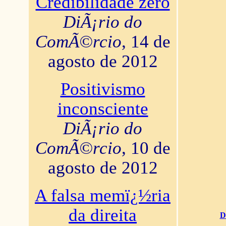
Credibilidade zero
DiÃ¡rio do
ComÃ©rcio
, 14 de
agosto de 2012
Positivismo
inconsciente
DiÃ¡rio do
ComÃ©rcio
, 10 de
agosto de 2012
A falsa memï¿½ria
da direita
D