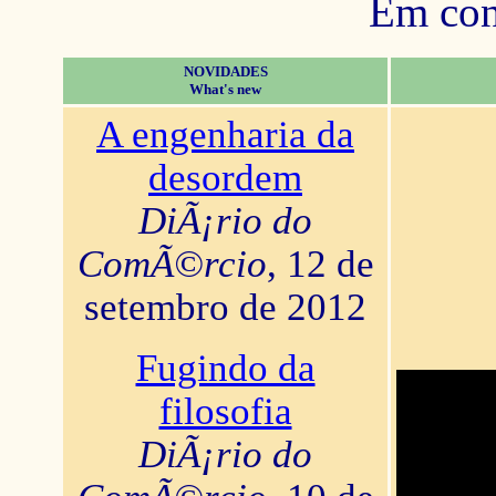
Em con
NOVIDADES
What's new
A engenharia da
desordem
DiÃ¡rio do
ComÃ©rcio
, 12 de
setembro de 2012
Fugindo da
filosofia
DiÃ¡rio do