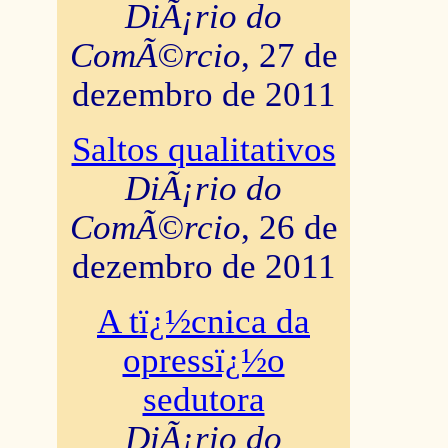
DiÃ¡rio do
ComÃ©rcio
, 27 de
dezembro de 2011
Saltos qualitativos
DiÃ¡rio do
ComÃ©rcio
, 26 de
dezembro de 2011
A tï¿½cnica da
opressï¿½o
sedutora
DiÃ¡rio do