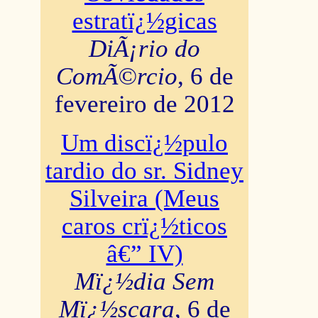
estratï¿½gicas
DiÃ¡rio do
ComÃ©rcio
, 6 de
fevereiro de 2012
Um discï¿½pulo
tardio do sr. Sidney
Silveira (Meus
caros crï¿½ticos
â€” IV)
Mï¿½dia Sem
Mï¿½scara
, 6 de