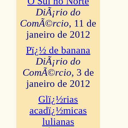
O Sul no Norte
DiÃ¡rio do
ComÃ©rcio
, 11 de
janeiro de 2012
Pï¿½ de banana
DiÃ¡rio do
ComÃ©rcio
, 3 de
janeiro de 2012
Glï¿½rias
acadï¿½micas
lulianas