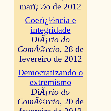
marï¿½o de 2012
Coerï¿½ncia e
integridade
DiÃ¡rio do
ComÃ©rcio
, 28 de
fevereiro de 2012
Democratizando o
extremismo
DiÃ¡rio do
ComÃ©rcio
, 20 de