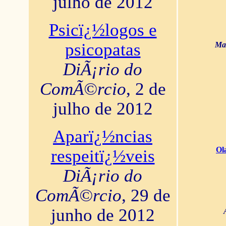
julho de 2012
Psicï¿½logos e
psicopatas
Mar
DiÃ¡rio do
ComÃ©rcio
, 2 de
julho de 2012
Aparï¿½ncias
Ol
respeitï¿½veis
DiÃ¡rio do
ComÃ©rcio
, 29 de
junho de 2012