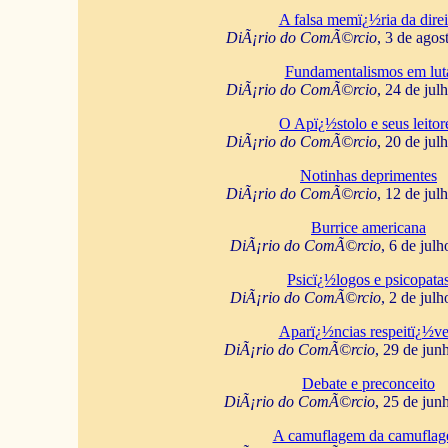
A falsa memï¿½ria da direi
DiÃ¡rio do ComÃ©rcio
, 3 de agos
Fundamentalismos em lut
DiÃ¡rio do ComÃ©rcio
, 24 de jul
O Apï¿½stolo e seus leitor
DiÃ¡rio do ComÃ©rcio
, 20 de jul
Notinhas deprimentes
DiÃ¡rio do ComÃ©rcio
, 12 de jul
Burrice americana
DiÃ¡rio do ComÃ©rcio
, 6 de jul
Psicï¿½logos e psicopata
DiÃ¡rio do ComÃ©rcio
, 2 de jul
Aparï¿½ncias respeitï¿½ve
DiÃ¡rio do ComÃ©rcio
, 29 de jun
Debate e preconceito
DiÃ¡rio do ComÃ©rcio
, 25 de jun
A camuflagem da camufla