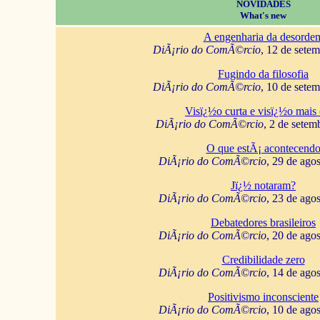
NOVIDADES
What's new
A engenharia da desorde
DiÃ¡rio do ComÃ©rcio
, 12 de sete
Fugindo da filosofia
DiÃ¡rio do ComÃ©rcio
, 10 de sete
Visï¿½o curta e visï¿½o mais 
DiÃ¡rio do ComÃ©rcio
, 2 de setem
O que estÃ¡ acontecend
DiÃ¡rio do ComÃ©rcio
, 29 de ago
Jï¿½ notaram?
DiÃ¡rio do ComÃ©rcio
, 23 de ago
Debatedores brasileiros
DiÃ¡rio do ComÃ©rcio
, 20 de ago
Credibilidade zero
DiÃ¡rio do ComÃ©rcio
, 14 de ago
Positivismo inconsciente
DiÃ¡rio do ComÃ©rcio
, 10 de ago