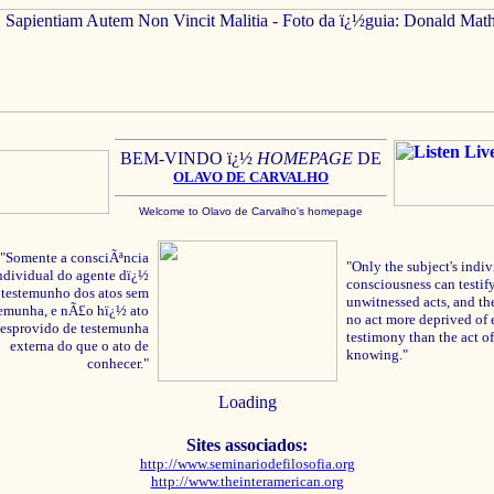
BEM-VINDO ï¿½
HOMEPAGE
DE
OLAVO
DE C
ARVALHO
Welcome to Olavo de Carvalho's homepage
"Somente a consciÃªncia
"Only the subject's indiv
ndividual do agente dï¿½
consciousness can testify
testemunho dos atos sem
unwitnessed acts, and the
temunha, e nÃ£o hï¿½ ato
no act more deprived of 
esprovido de testemunha
testimony than the act of
externa do que o ato de
knowing."
conhecer."
Loading
Sites associados:
http://www.seminariodefilosofia.org
http://www.theinteramerican.org