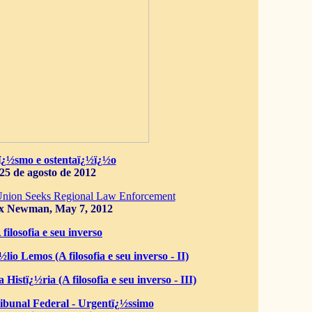
ï¿½smo e ostentaï¿½ï¿½o
25 de agosto de 2012
Union Seeks Regional Law Enforcement
x Newman, May 7, 2012
 filosofia e seu inverso
lio Lemos (A filosofia e seu inverso - II)
 Histï¿½ria (A filosofia e seu inverso - III)
bunal Federal - Urgentï¿½ssimo