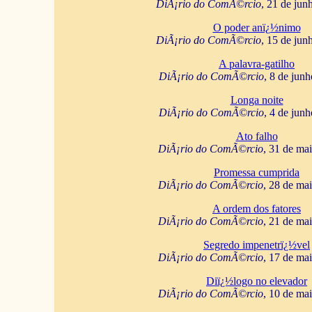
DiÃ¡rio do ComÃ©rcio
, 21 de jun
O poder anï¿½nimo
DiÃ¡rio do ComÃ©rcio
, 15 de jun
A palavra-gatilho
DiÃ¡rio do ComÃ©rcio
, 8 de jun
Longa noite
DiÃ¡rio do ComÃ©rcio
, 4 de jun
Ato falho
DiÃ¡rio do ComÃ©rcio
, 31 de ma
Promessa cumprida
DiÃ¡rio do ComÃ©rcio
, 28 de ma
A ordem dos fatores
DiÃ¡rio do ComÃ©rcio
, 21 de ma
Segredo impenetrï¿½vel
DiÃ¡rio do ComÃ©rcio
, 17 de ma
Diï¿½logo no elevador
DiÃ¡rio do ComÃ©rcio
, 10 de ma