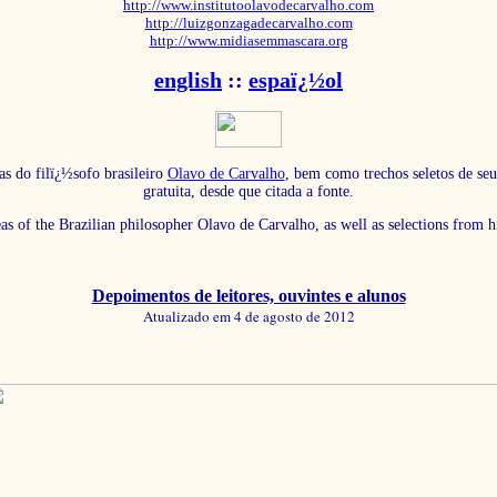
http://www.institutoolavodecarvalho.com
http://luizgonzagadecarvalho.com
http://www.midiasemmascara.org
english
::
espaï¿½ol
as do filï¿½sofo brasileiro
Olavo de Carvalho
, bem como trechos seletos de seu
gratuita, desde que citada a fonte.
eas of the Brazilian philosopher Olavo de Carvalho, as well as selections from 
Depoimentos de leitores, ouvintes e alunos
Atualizado em 4 de agosto de 2012