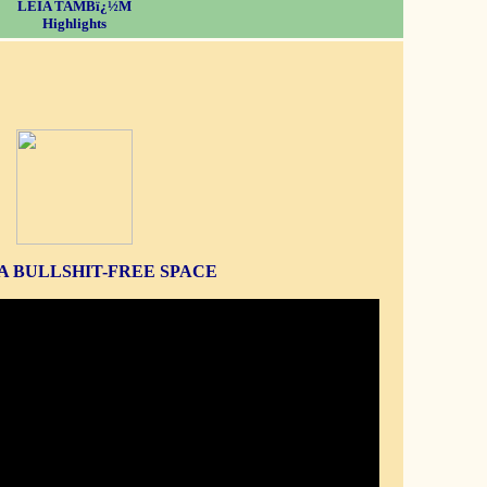
LEIA TAMBï¿½M
Highlights
S A BULLSHIT-FREE SPACE