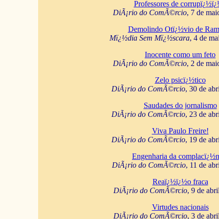
Professores de corrupï¿½ï
DiÃ¡rio do ComÃ©rcio
, 7 de mai
Demolindo Otï¿½vio de Ram
Mï¿½dia Sem Mï¿½scara
, 4 de ma
Inocente como um feto
DiÃ¡rio do ComÃ©rcio
, 2 de mai
Zelo psicï¿½tico
DiÃ¡rio do ComÃ©rcio
, 30 de abr
Saudades do jornalismo
DiÃ¡rio do ComÃ©rcio
, 23 de abr
Viva Paulo Freire!
DiÃ¡rio do ComÃ©rcio
, 19 de abr
Engenharia da complacï¿½n
DiÃ¡rio do ComÃ©rcio
, 11 de abr
Reaï¿½ï¿½o fraca
DiÃ¡rio do ComÃ©rcio
, 9 de abr
Virtudes nacionais
DiÃ¡rio do ComÃ©rcio
, 3 de abr