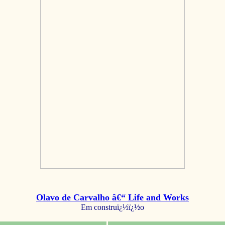
Olavo de Carvalho â€“ Life and Works
Em construï¿½ï¿½o