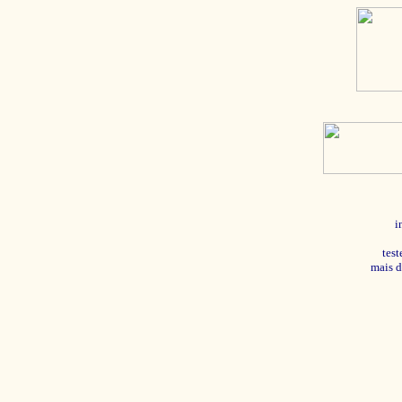
i
tes
mais d