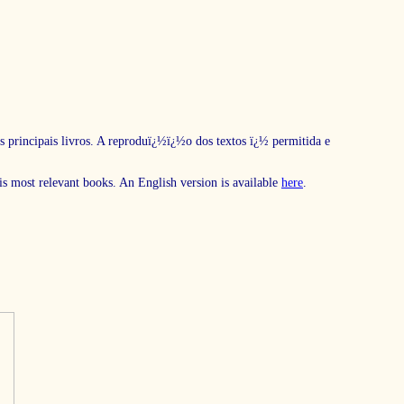
s principais livros. A reproduï¿½ï¿½o dos textos ï¿½ permitida e
his most relevant books. An English version is available
here
.