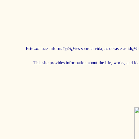
Este
site
traz informaï¿½ï¿½es sobre a vida, as obras e as idï¿½i
This site provides information about the life, works, and id