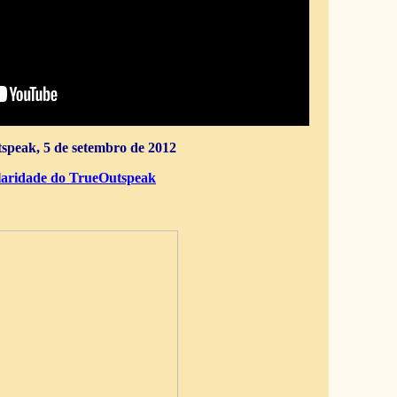
speak, 5 de setembro de 2012
aridade do TrueOutspeak