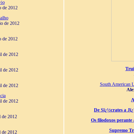
¿½o
o de 2012
alho
io de 2012
o de 2012
il de 2012
Tru
il de 2012
South American 
il de 2012
Ale
cia
A
il de 2012
De Sï¿½crates a Jï¿½
il de 2012
Os filodoxos perante a
Supremo Tri
il de 2012