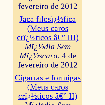
fevereiro de 2012
Jaca filosï¿½fica
(Meus caros
crï¿½ticos â€” III)
Mï¿½dia Sem
Mï¿½scara
, 4 de
fevereiro de 2012
Cigarras e formigas
(Meus caros
crï¿½ticos â€” II)