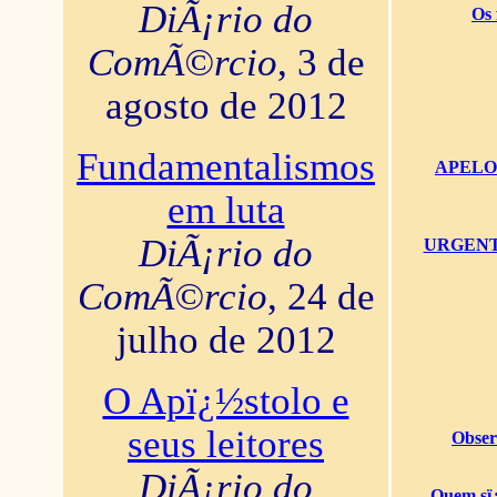
DiÃ¡rio do
Os 
ComÃ©rcio
, 3 de
agosto de 2012
Fundamentalismos
APELO U
em luta
DiÃ¡rio do
URGENTï¿
ComÃ©rcio
, 24 de
julho de 2012
O Apï¿½stolo e
seus leitores
Obser
DiÃ¡rio do
Quem sï¿