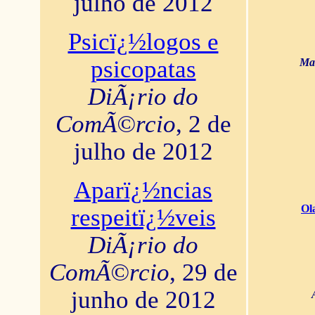
julho de 2012
Psicï¿½logos e
psicopatas
Mar
DiÃ¡rio do
ComÃ©rcio
, 2 de
julho de 2012
Aparï¿½ncias
Ol
respeitï¿½veis
DiÃ¡rio do
ComÃ©rcio
, 29 de
junho de 2012