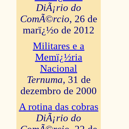
DiÃ¡rio do
ComÃ©rcio
, 26 de
marï¿½o de 2012
Militares e a
Memï¿½ria
Nacional
Ternuma
, 31 de
dezembro de 2000
A rotina das cobras
DiÃ¡rio do