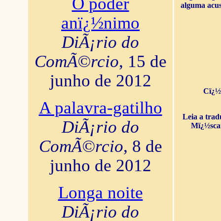
O poder
alguma acus
anï¿½nimo
DiÃ¡rio do
ComÃ©rcio
, 15 de
junho de 2012
Cï¿½
A palavra-gatilho
Leia a tra
DiÃ¡rio do
Mï¿½sca
ComÃ©rcio
, 8 de
junho de 2012
Longa noite
DiÃ¡rio do