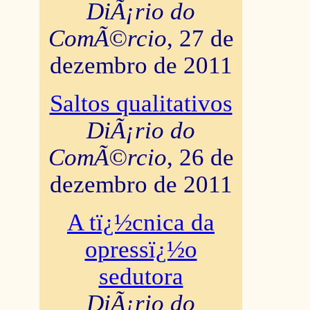
DiÃ¡rio do
ComÃ©rcio
, 27 de
dezembro de 2011
Saltos qualitativos
DiÃ¡rio do
ComÃ©rcio
, 26 de
dezembro de 2011
A tï¿½cnica da
opressï¿½o
sedutora
DiÃ¡rio do