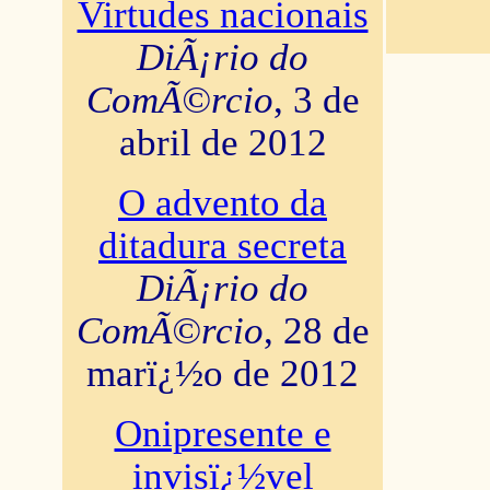
Virtudes nacionais
DiÃ¡rio do
ComÃ©rcio
, 3 de
abril de 2012
O advento da
ditadura secreta
DiÃ¡rio do
ComÃ©rcio
, 28 de
marï¿½o de 2012
Onipresente e
invisï¿½vel