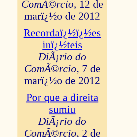
ComÃ©rcio
, 12 de
marï¿½o de 2012
Recordaï¿½ï¿½es
inï¿½teis
DiÃ¡rio do
ComÃ©rcio
, 7 de
marï¿½o de 2012
Por que a direita
sumiu
DiÃ¡rio do
ComÃ©rcio
, 2 de