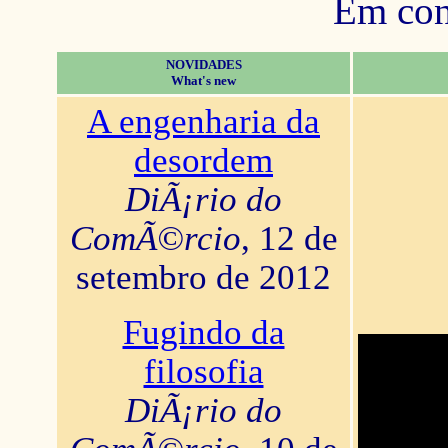
Em con
NOVIDADES
What's new
A engenharia da
desordem
DiÃ¡rio do
ComÃ©rcio
, 12 de
setembro de 2012
Fugindo da
filosofia
DiÃ¡rio do