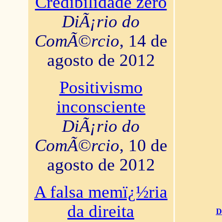
Credibilidade zero
DiÃ¡rio do
ComÃ©rcio
, 14 de
agosto de 2012
Positivismo
inconsciente
DiÃ¡rio do
ComÃ©rcio
, 10 de
agosto de 2012
A falsa memï¿½ria
da direita
D