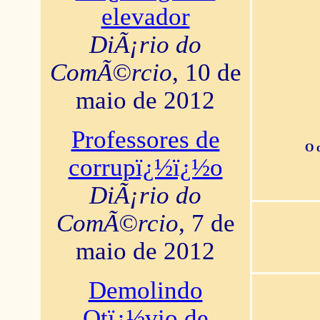
elevador
DiÃ¡rio do
ComÃ©rcio
, 10 de
maio de 2012
Professores de
O 
corrupï¿½ï¿½o
DiÃ¡rio do
ComÃ©rcio
, 7 de
maio de 2012
Demolindo
Otï¿½vio de