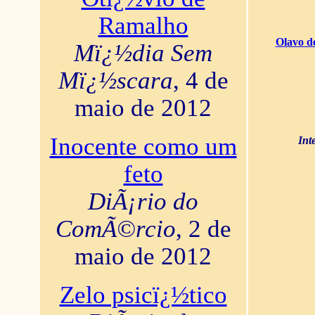
Ramalho
Olavo d
Mï¿½dia Sem
Mï¿½scara
, 4 de
maio de 2012
Inocente como um
Int
feto
DiÃ¡rio do
ComÃ©rcio
, 2 de
maio de 2012
Zelo psicï¿½tico