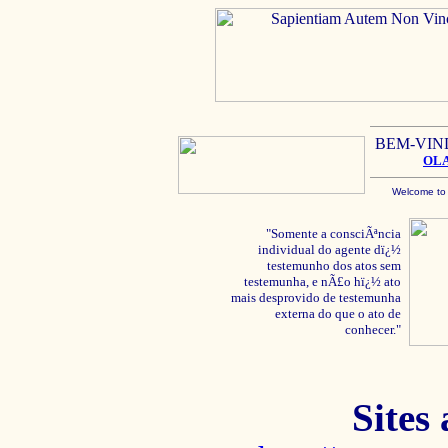
BEM-VIN
OL
Welcome to
"Somente a consciÃªncia
individual do agente dï¿½
testemunho dos atos sem
testemunha, e nÃ£o hï¿½ ato
mais desprovido de testemunha
externa do que o ato de
conhecer."
Sites