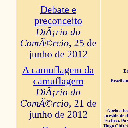
Debate e
preconceito
DiÃ¡rio do
ComÃ©rcio
, 25 de
junho de 2012
A camuflagem da
En
camuflagem
Brazilia
DiÃ¡rio do
ComÃ©rcio
, 21 de
Apelo a to
junho de 2012
presidente 
Esclusa. Por
Hugo Chï¿½ve