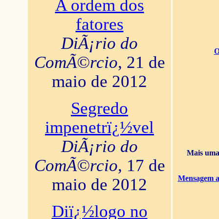
A ordem dos
fatores
DiÃ¡rio do
O
ComÃ©rcio
, 21 de
maio de 2012
Segredo
impenetrï¿½vel
DiÃ¡rio do
Mais uma 
ComÃ©rcio
, 17 de
Mensagem ao
maio de 2012
Diï¿½logo no