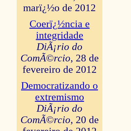
marï¿½o de 2012
Coerï¿½ncia e
integridade
DiÃ¡rio do
ComÃ©rcio
, 28 de
fevereiro de 2012
Democratizando o
extremismo
DiÃ¡rio do
ComÃ©rcio
, 20 de