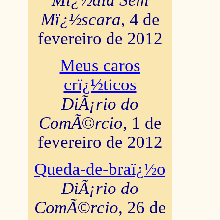
Mï¿½dia Sem
Mï¿½scara
, 4 de
fevereiro de 2012
Meus caros
crï¿½ticos
DiÃ¡rio do
ComÃ©rcio
, 1 de
fevereiro de 2012
Queda-de-braï¿½o
DiÃ¡rio do
ComÃ©rcio
, 26 de