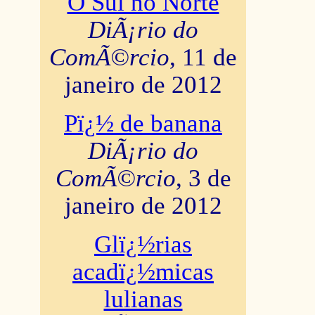
O Sul no Norte
DiÃ¡rio do
ComÃ©rcio
, 11 de
janeiro de 2012
Pï¿½ de banana
DiÃ¡rio do
ComÃ©rcio
, 3 de
janeiro de 2012
Glï¿½rias
acadï¿½micas
lulianas