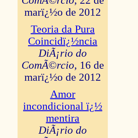
ComÃ©rcio
, 22 de
marï¿½o de 2012
Teoria da Pura
Coincidï¿½ncia
DiÃ¡rio do
ComÃ©rcio
, 16 de
marï¿½o de 2012
Amor
incondicional ï¿½
mentira
DiÃ¡rio do