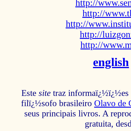
http://www.sem
http://www.t
http://www.insti
http://luizg
http://www.m
english
Este
site
traz informaï¿½ï¿½es s
filï¿½sofo brasileiro
Olavo de 
seus principais livros. A repr
gratuita, des