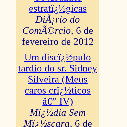
estratï¿½gicas
DiÃ¡rio do
ComÃ©rcio
, 6 de
fevereiro de 2012
Um discï¿½pulo
tardio do sr. Sidney
Silveira (Meus
caros crï¿½ticos
â€” IV)
Mï¿½dia Sem
Mï¿½scara
, 6 de