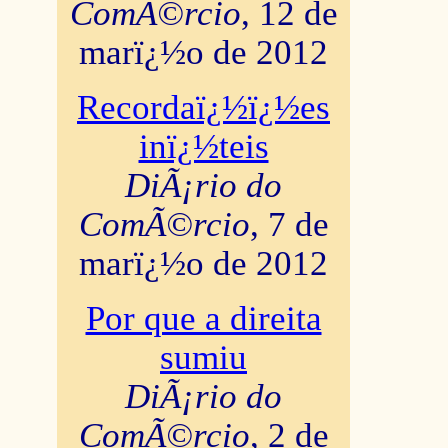
ComÃ©rcio
, 12 de
marï¿½o de 2012
Recordaï¿½ï¿½es
inï¿½teis
DiÃ¡rio do
ComÃ©rcio
, 7 de
marï¿½o de 2012
Por que a direita
sumiu
DiÃ¡rio do
ComÃ©rcio
, 2 de