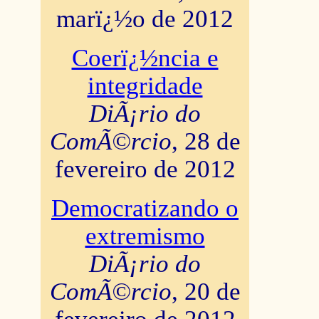
marï¿½o de 2012
Coerï¿½ncia e
integridade
DiÃ¡rio do
ComÃ©rcio
, 28 de
fevereiro de 2012
Democratizando o
extremismo
DiÃ¡rio do
ComÃ©rcio
, 20 de