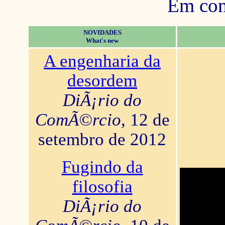
Em con
NOVIDADES
What's new
A engenharia da
desordem
DiÃ¡rio do
ComÃ©rcio
, 12 de
setembro de 2012
Fugindo da
filosofia
DiÃ¡rio do