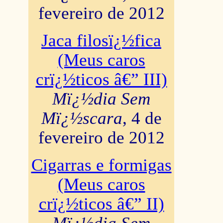
fevereiro de 2012
Jaca filosï¿½fica
(Meus caros
crï¿½ticos â€” III)
Mï¿½dia Sem
Mï¿½scara
, 4 de
fevereiro de 2012
Cigarras e formigas
(Meus caros
crï¿½ticos â€” II)