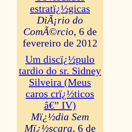
estratï¿½gicas
DiÃ¡rio do
ComÃ©rcio
, 6 de
fevereiro de 2012
Um discï¿½pulo
tardio do sr. Sidney
Silveira (Meus
caros crï¿½ticos
â€” IV)
Mï¿½dia Sem
Mï¿½scara
, 6 de