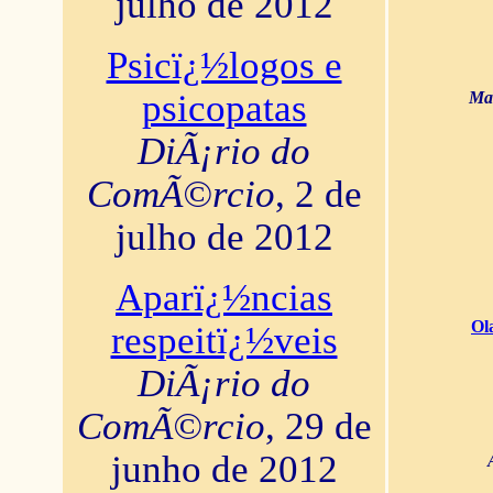
julho de 2012
Psicï¿½logos e
psicopatas
Mar
DiÃ¡rio do
ComÃ©rcio
, 2 de
julho de 2012
Aparï¿½ncias
Ol
respeitï¿½veis
DiÃ¡rio do
ComÃ©rcio
, 29 de
junho de 2012