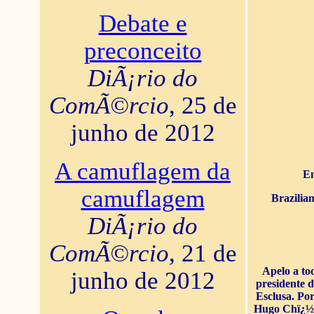
Debate e
preconceito
DiÃ¡rio do
ComÃ©rcio
, 25 de
junho de 2012
A camuflagem da
En
camuflagem
Brazilia
DiÃ¡rio do
ComÃ©rcio
, 21 de
Apelo a to
junho de 2012
presidente 
Esclusa. Por
Hugo Chï¿½ve