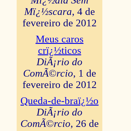
Mï¿½dia Sem
Mï¿½scara
, 4 de
fevereiro de 2012
Meus caros
crï¿½ticos
DiÃ¡rio do
ComÃ©rcio
, 1 de
fevereiro de 2012
Queda-de-braï¿½o
DiÃ¡rio do
ComÃ©rcio
, 26 de