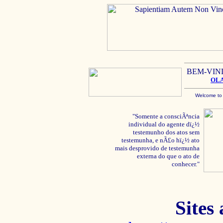
BEM-VIN
OL
Welcome to
"Somente a consciÃªncia
individual do agente dï¿½
testemunho dos atos sem
testemunha, e nÃ£o hï¿½ ato
mais desprovido de testemunha
externa do que o ato de
conhecer."
Sites