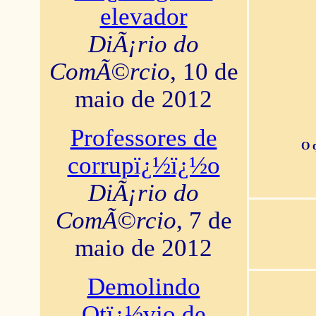
elevador
DiÃ¡rio do
ComÃ©rcio
, 10 de
maio de 2012
Professores de
O 
corrupï¿½ï¿½o
DiÃ¡rio do
ComÃ©rcio
, 7 de
maio de 2012
Demolindo
Otï¿½vio de