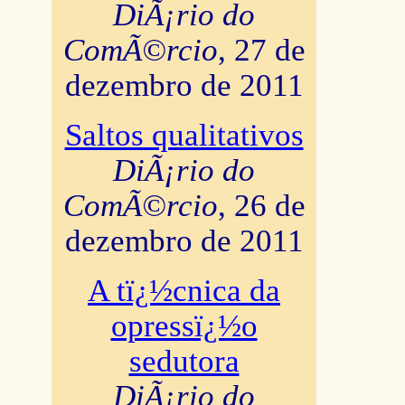
DiÃ¡rio do
ComÃ©rcio
, 27 de
dezembro de 2011
Saltos qualitativos
DiÃ¡rio do
ComÃ©rcio
, 26 de
dezembro de 2011
A tï¿½cnica da
opressï¿½o
sedutora
DiÃ¡rio do