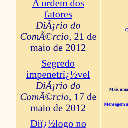
A ordem dos
fatores
DiÃ¡rio do
O
ComÃ©rcio
, 21 de
maio de 2012
Segredo
impenetrï¿½vel
DiÃ¡rio do
Mais uma 
ComÃ©rcio
, 17 de
Mensagem ao
maio de 2012
Diï¿½logo no