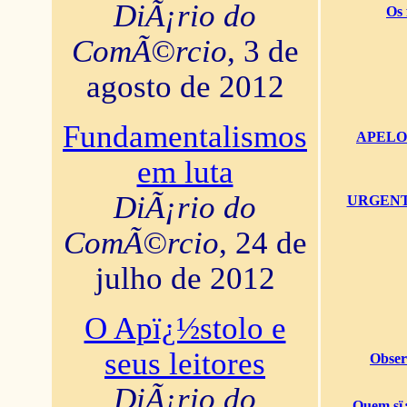
DiÃ¡rio do
Os 
ComÃ©rcio
, 3 de
agosto de 2012
Fundamentalismos
APELO U
em luta
DiÃ¡rio do
URGENTï¿
ComÃ©rcio
, 24 de
julho de 2012
O Apï¿½stolo e
seus leitores
Obser
DiÃ¡rio do
Quem sï¿