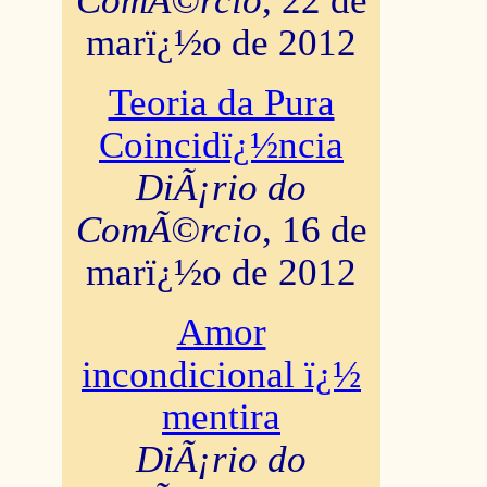
ComÃ©rcio
, 22 de
marï¿½o de 2012
Teoria da Pura
Coincidï¿½ncia
DiÃ¡rio do
ComÃ©rcio
, 16 de
marï¿½o de 2012
Amor
incondicional ï¿½
mentira
DiÃ¡rio do