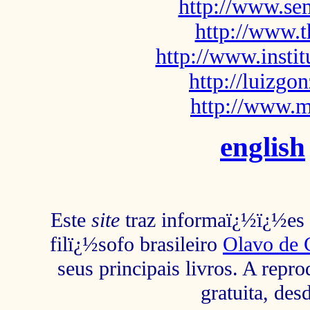
http://www.sem
http://www.t
http://www.insti
http://luizg
http://www.m
english
Este
site
traz informaï¿½ï¿½es s
filï¿½sofo brasileiro
Olavo de 
seus principais livros. A repr
gratuita, des