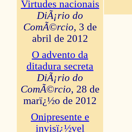
Virtudes nacionais
DiÃ¡rio do
ComÃ©rcio
, 3 de
abril de 2012
O advento da
ditadura secreta
DiÃ¡rio do
ComÃ©rcio
, 28 de
marï¿½o de 2012
Onipresente e
invisï¿½vel