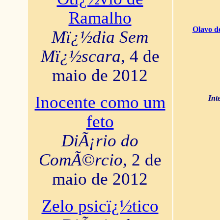
Ramalho
Olavo d
Mï¿½dia Sem
Mï¿½scara
, 4 de
maio de 2012
Inocente como um
Int
feto
DiÃ¡rio do
ComÃ©rcio
, 2 de
maio de 2012
Zelo psicï¿½tico