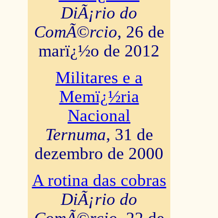
DiÃ¡rio do
ComÃ©rcio
, 26 de
marï¿½o de 2012
Militares e a
Memï¿½ria
Nacional
Ternuma
, 31 de
dezembro de 2000
A rotina das cobras
DiÃ¡rio do