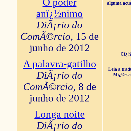
O poder
alguma acus
anï¿½nimo
DiÃ¡rio do
ComÃ©rcio
, 15 de
junho de 2012
Cï¿½
A palavra-gatilho
Leia a tra
DiÃ¡rio do
Mï¿½sca
ComÃ©rcio
, 8 de
junho de 2012
Longa noite
DiÃ¡rio do