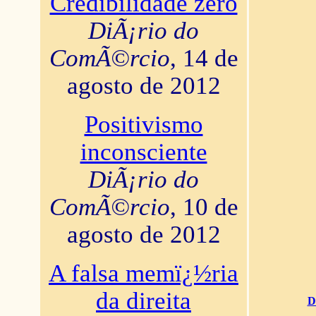
Credibilidade zero
DiÃ¡rio do
ComÃ©rcio
, 14 de
agosto de 2012
Positivismo
inconsciente
DiÃ¡rio do
ComÃ©rcio
, 10 de
agosto de 2012
A falsa memï¿½ria
da direita
D