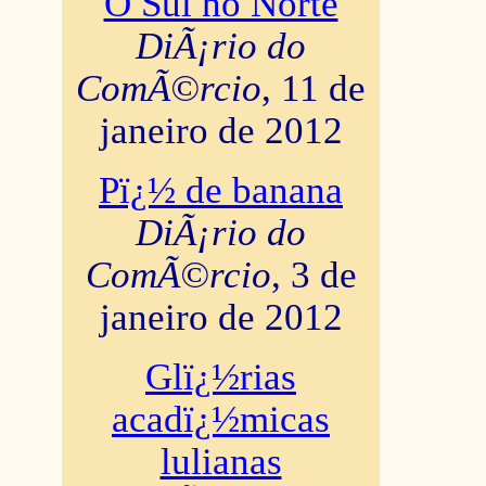
O Sul no Norte
DiÃ¡rio do
ComÃ©rcio
, 11 de
janeiro de 2012
Pï¿½ de banana
DiÃ¡rio do
ComÃ©rcio
, 3 de
janeiro de 2012
Glï¿½rias
acadï¿½micas
lulianas