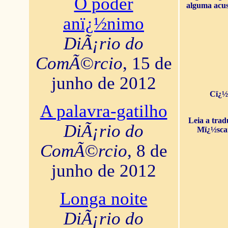
O poder
alguma acus
anï¿½nimo
DiÃ¡rio do
ComÃ©rcio
, 15 de
junho de 2012
Cï¿½
A palavra-gatilho
Leia a tra
DiÃ¡rio do
Mï¿½sca
ComÃ©rcio
, 8 de
junho de 2012
Longa noite
DiÃ¡rio do