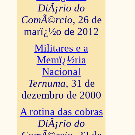
DiÃ¡rio do
ComÃ©rcio
, 26 de
marï¿½o de 2012
Militares e a
Memï¿½ria
Nacional
Ternuma
, 31 de
dezembro de 2000
A rotina das cobras
DiÃ¡rio do