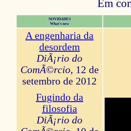
Em con
NOVIDADES
What's new
A engenharia da
desordem
DiÃ¡rio do
ComÃ©rcio
, 12 de
setembro de 2012
Fugindo da
filosofia
DiÃ¡rio do