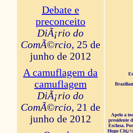
Debate e
preconceito
DiÃ¡rio do
ComÃ©rcio
, 25 de
junho de 2012
A camuflagem da
En
camuflagem
Brazilia
DiÃ¡rio do
ComÃ©rcio
, 21 de
Apelo a to
junho de 2012
presidente 
Esclusa. Por
Hugo Chï¿½ve