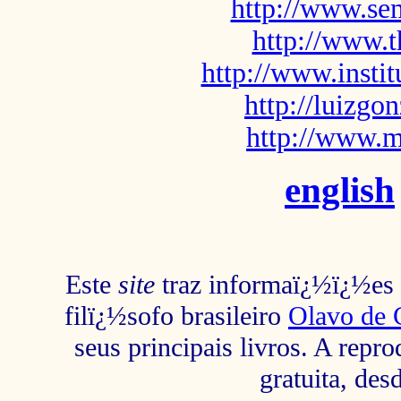
http://www.sem
http://www.t
http://www.insti
http://luizg
http://www.m
english
Este
site
traz informaï¿½ï¿½es s
filï¿½sofo brasileiro
Olavo de 
seus principais livros. A repr
gratuita, des