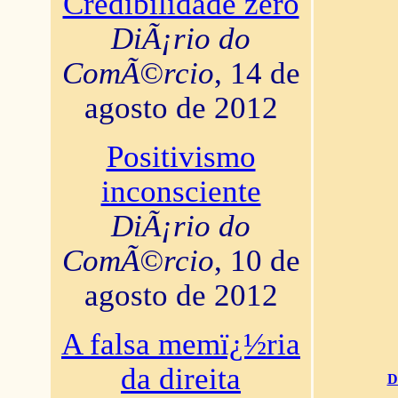
Credibilidade zero
DiÃ¡rio do
ComÃ©rcio
, 14 de
agosto de 2012
Positivismo
inconsciente
DiÃ¡rio do
ComÃ©rcio
, 10 de
agosto de 2012
A falsa memï¿½ria
da direita
D