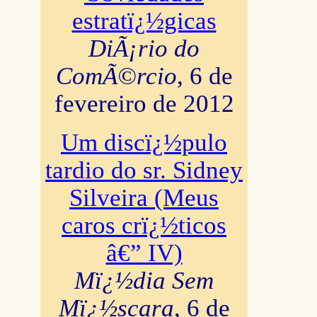
estratï¿½gicas
DiÃ¡rio do
ComÃ©rcio
, 6 de
fevereiro de 2012
Um discï¿½pulo
tardio do sr. Sidney
Silveira (Meus
caros crï¿½ticos
â€” IV)
Mï¿½dia Sem
Mï¿½scara
, 6 de