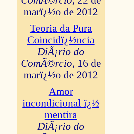
ComÃ©rcio
, 22 de
marï¿½o de 2012
Teoria da Pura
Coincidï¿½ncia
DiÃ¡rio do
ComÃ©rcio
, 16 de
marï¿½o de 2012
Amor
incondicional ï¿½
mentira
DiÃ¡rio do