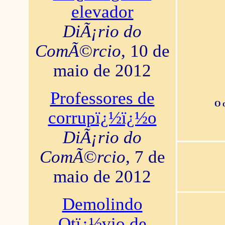
elevador
DiÃ¡rio do
ComÃ©rcio
, 10 de
maio de 2012
Professores de
O 
corrupï¿½ï¿½o
DiÃ¡rio do
ComÃ©rcio
, 7 de
maio de 2012
Demolindo
Otï¿½vio de