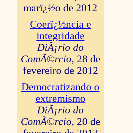
marï¿½o de 2012
Coerï¿½ncia e
integridade
DiÃ¡rio do
ComÃ©rcio
, 28 de
fevereiro de 2012
Democratizando o
extremismo
DiÃ¡rio do
ComÃ©rcio
, 20 de