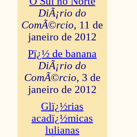
O Sul no Norte
DiÃ¡rio do
ComÃ©rcio
, 11 de
janeiro de 2012
Pï¿½ de banana
DiÃ¡rio do
ComÃ©rcio
, 3 de
janeiro de 2012
Glï¿½rias
acadï¿½micas
lulianas