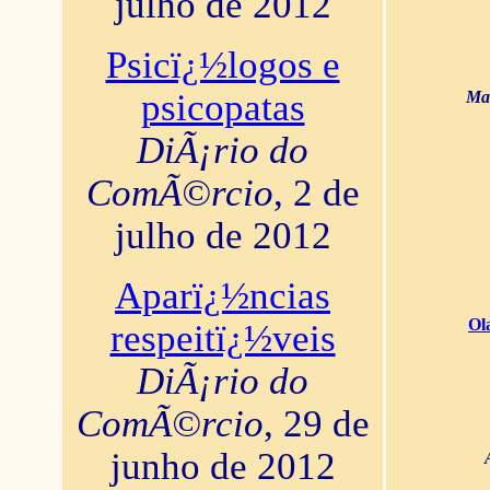
julho de 2012
Psicï¿½logos e
psicopatas
Mar
DiÃ¡rio do
ComÃ©rcio
, 2 de
julho de 2012
Aparï¿½ncias
Ol
respeitï¿½veis
DiÃ¡rio do
ComÃ©rcio
, 29 de
junho de 2012