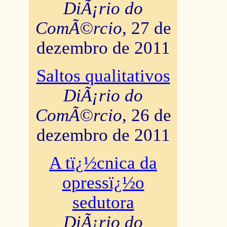
DiÃ¡rio do
ComÃ©rcio
, 27 de
dezembro de 2011
Saltos qualitativos
DiÃ¡rio do
ComÃ©rcio
, 26 de
dezembro de 2011
A tï¿½cnica da
opressï¿½o
sedutora
DiÃ¡rio do