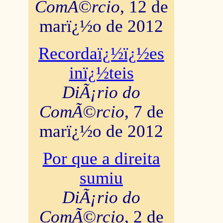
ComÃ©rcio
, 12 de
marï¿½o de 2012
Recordaï¿½ï¿½es
inï¿½teis
DiÃ¡rio do
ComÃ©rcio
, 7 de
marï¿½o de 2012
Por que a direita
sumiu
DiÃ¡rio do
ComÃ©rcio
, 2 de