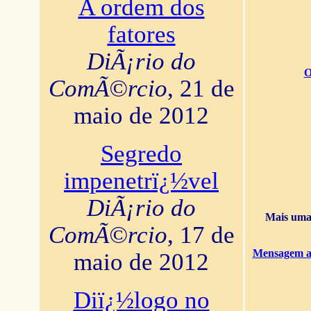
A ordem dos
fatores
DiÃ¡rio do
O
ComÃ©rcio
, 21 de
maio de 2012
Segredo
impenetrï¿½vel
DiÃ¡rio do
Mais uma 
ComÃ©rcio
, 17 de
Mensagem ao
maio de 2012
Diï¿½logo no