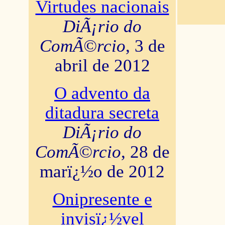
Virtudes nacionais
DiÃ¡rio do
ComÃ©rcio
, 3 de
abril de 2012
O advento da
ditadura secreta
DiÃ¡rio do
ComÃ©rcio
, 28 de
marï¿½o de 2012
Onipresente e
invisï¿½vel