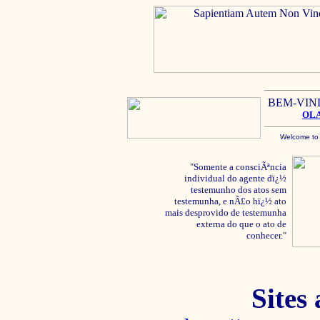
BEM-VIN
OL
Welcome to
"Somente a consciÃªncia
individual do agente dï¿½
testemunho dos atos sem
testemunha, e nÃ£o hï¿½ ato
mais desprovido de testemunha
externa do que o ato de
conhecer."
Sites