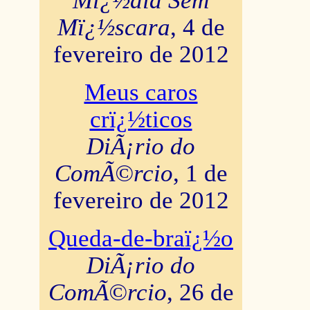
Mï¿½dia Sem
Mï¿½scara
, 4 de
fevereiro de 2012
Meus caros
crï¿½ticos
DiÃ¡rio do
ComÃ©rcio
, 1 de
fevereiro de 2012
Queda-de-braï¿½o
DiÃ¡rio do
ComÃ©rcio
, 26 de