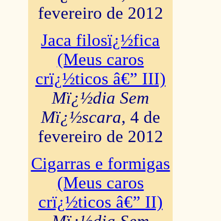
fevereiro de 2012
Jaca filosï¿½fica
(Meus caros
crï¿½ticos â€” III)
Mï¿½dia Sem
Mï¿½scara
, 4 de
fevereiro de 2012
Cigarras e formigas
(Meus caros
crï¿½ticos â€” II)