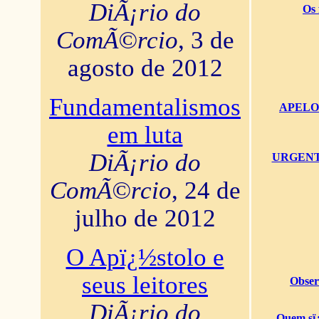
DiÃ¡rio do
Os 
ComÃ©rcio
, 3 de
agosto de 2012
Fundamentalismos
APELO U
em luta
DiÃ¡rio do
URGENTï¿
ComÃ©rcio
, 24 de
julho de 2012
O Apï¿½stolo e
seus leitores
Obser
DiÃ¡rio do
Quem sï¿