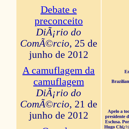
Debate e
preconceito
DiÃ¡rio do
ComÃ©rcio
, 25 de
junho de 2012
A camuflagem da
En
camuflagem
Brazilia
DiÃ¡rio do
ComÃ©rcio
, 21 de
Apelo a to
junho de 2012
presidente 
Esclusa. Por
Hugo Chï¿½ve