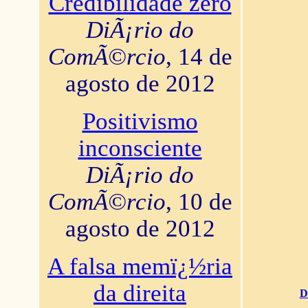
Credibilidade zero
DiÃ¡rio do
ComÃ©rcio
, 14 de
agosto de 2012
Positivismo
inconsciente
DiÃ¡rio do
ComÃ©rcio
, 10 de
agosto de 2012
A falsa memï¿½ria
da direita
D