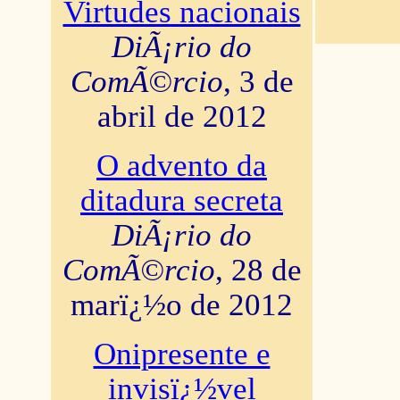
Virtudes nacionais
DiÃ¡rio do
ComÃ©rcio
, 3 de
abril de 2012
O advento da
ditadura secreta
DiÃ¡rio do
ComÃ©rcio
, 28 de
marï¿½o de 2012
Onipresente e
invisï¿½vel