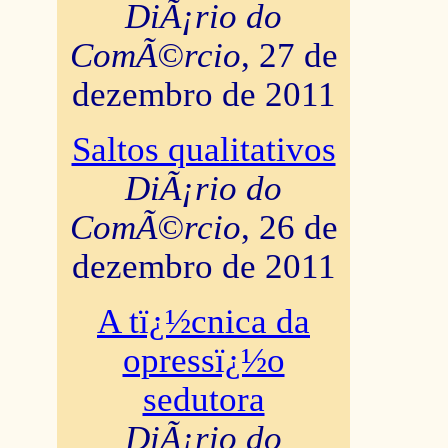
DiÃ¡rio do
ComÃ©rcio
, 27 de
dezembro de 2011
Saltos qualitativos
DiÃ¡rio do
ComÃ©rcio
, 26 de
dezembro de 2011
A tï¿½cnica da
opressï¿½o
sedutora
DiÃ¡rio do