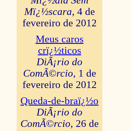
Mï¿½dia Sem
Mï¿½scara
, 4 de
fevereiro de 2012
Meus caros
crï¿½ticos
DiÃ¡rio do
ComÃ©rcio
, 1 de
fevereiro de 2012
Queda-de-braï¿½o
DiÃ¡rio do
ComÃ©rcio
, 26 de