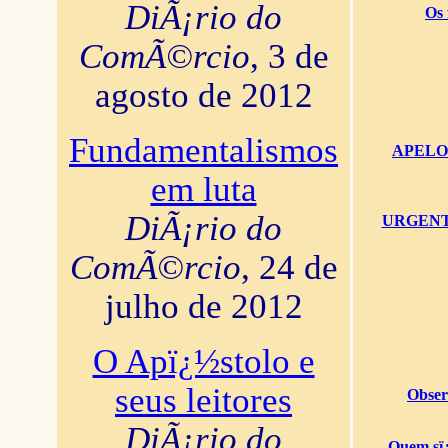
DiÃ¡rio do
Os 
ComÃ©rcio
, 3 de
agosto de 2012
Fundamentalismos
APELO U
em luta
DiÃ¡rio do
URGENTï¿
ComÃ©rcio
, 24 de
julho de 2012
O Apï¿½stolo e
seus leitores
Obser
DiÃ¡rio do
Quem sï¿