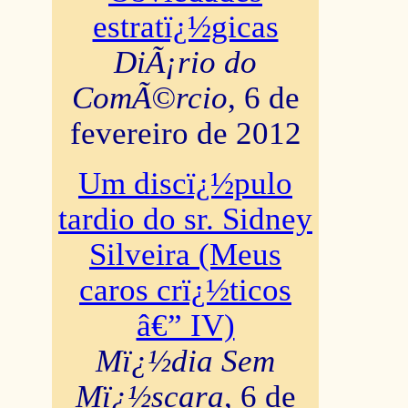
estratï¿½gicas
DiÃ¡rio do
ComÃ©rcio
, 6 de
fevereiro de 2012
Um discï¿½pulo
tardio do sr. Sidney
Silveira (Meus
caros crï¿½ticos
â€” IV)
Mï¿½dia Sem
Mï¿½scara
, 6 de