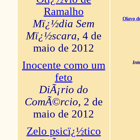
Ramalho
Olavo d
Mï¿½dia Sem
Mï¿½scara
, 4 de
maio de 2012
Inocente como um
Int
feto
DiÃ¡rio do
ComÃ©rcio
, 2 de
maio de 2012
Zelo psicï¿½tico