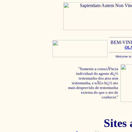
BEM-VIN
OL
Welcome to
"Somente a consciÃªncia
individual do agente dï¿½
testemunho dos atos sem
testemunha, e nÃ£o hï¿½ ato
mais desprovido de testemunha
externa do que o ato de
conhecer."
Sites