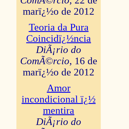
ComÃ©rcio
, 22 de
marï¿½o de 2012
Teoria da Pura
Coincidï¿½ncia
DiÃ¡rio do
ComÃ©rcio
, 16 de
marï¿½o de 2012
Amor
incondicional ï¿½
mentira
DiÃ¡rio do