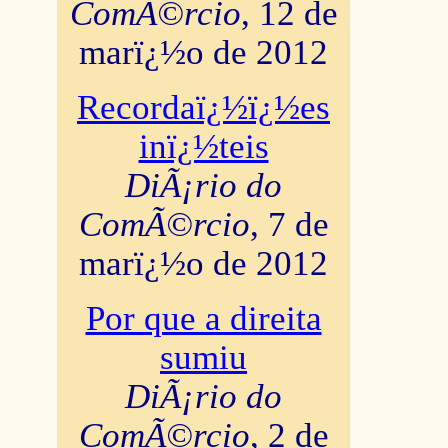
ComÃ©rcio
, 12 de
marï¿½o de 2012
Recordaï¿½ï¿½es
inï¿½teis
DiÃ¡rio do
ComÃ©rcio
, 7 de
marï¿½o de 2012
Por que a direita
sumiu
DiÃ¡rio do
ComÃ©rcio
, 2 de