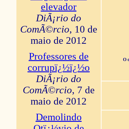
elevador
DiÃ¡rio do
ComÃ©rcio
, 10 de
maio de 2012
Professores de
O 
corrupï¿½ï¿½o
DiÃ¡rio do
ComÃ©rcio
, 7 de
maio de 2012
Demolindo
Otï¿½vio de