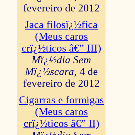
fevereiro de 2012
Jaca filosï¿½fica
(Meus caros
crï¿½ticos â€” III)
Mï¿½dia Sem
Mï¿½scara
, 4 de
fevereiro de 2012
Cigarras e formigas
(Meus caros
crï¿½ticos â€” II)