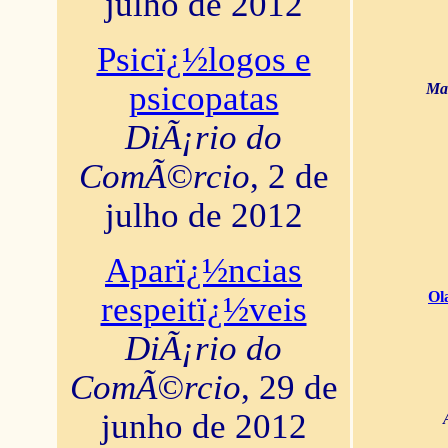
julho de 2012
Psicï¿½logos e
psicopatas
Mar
DiÃ¡rio do
ComÃ©rcio
, 2 de
julho de 2012
Aparï¿½ncias
Ol
respeitï¿½veis
DiÃ¡rio do
ComÃ©rcio
, 29 de
junho de 2012