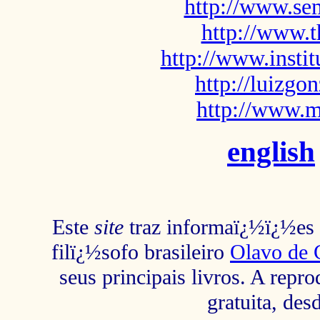
http://www.sem
http://www.t
http://www.insti
http://luizg
http://www.m
english
Este
site
traz informaï¿½ï¿½es s
filï¿½sofo brasileiro
Olavo de 
seus principais livros. A repr
gratuita, des