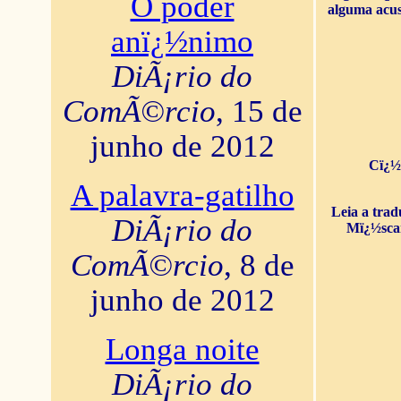
O poder
alguma acus
anï¿½nimo
DiÃ¡rio do
ComÃ©rcio
, 15 de
junho de 2012
Cï¿½
A palavra-gatilho
Leia a tra
DiÃ¡rio do
Mï¿½sca
ComÃ©rcio
, 8 de
junho de 2012
Longa noite
DiÃ¡rio do