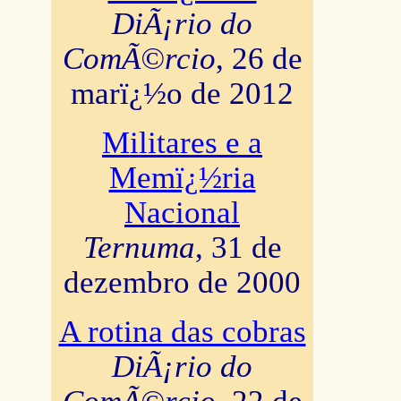
DiÃ¡rio do
ComÃ©rcio
, 26 de
marï¿½o de 2012
Militares e a
Memï¿½ria
Nacional
Ternuma
, 31 de
dezembro de 2000
A rotina das cobras
DiÃ¡rio do