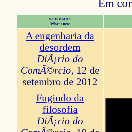
Em con
NOVIDADES
What's new
A engenharia da
desordem
DiÃ¡rio do
ComÃ©rcio
, 12 de
setembro de 2012
Fugindo da
filosofia
DiÃ¡rio do