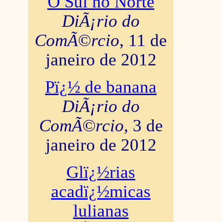
O Sul no Norte
DiÃ¡rio do
ComÃ©rcio
, 11 de
janeiro de 2012
Pï¿½ de banana
DiÃ¡rio do
ComÃ©rcio
, 3 de
janeiro de 2012
Glï¿½rias
acadï¿½micas
lulianas