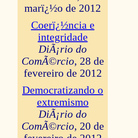
marï¿½o de 2012
Coerï¿½ncia e
integridade
DiÃ¡rio do
ComÃ©rcio
, 28 de
fevereiro de 2012
Democratizando o
extremismo
DiÃ¡rio do
ComÃ©rcio
, 20 de