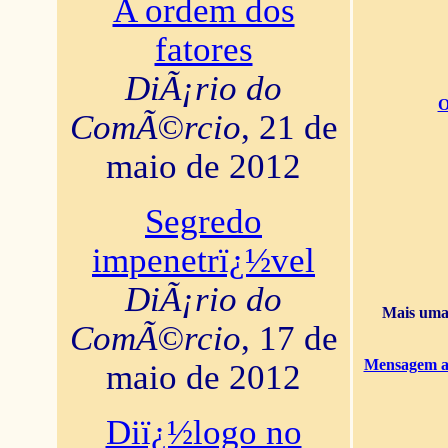
A ordem dos
fatores
DiÃ¡rio do
O
ComÃ©rcio
, 21 de
maio de 2012
Segredo
impenetrï¿½vel
DiÃ¡rio do
Mais uma 
ComÃ©rcio
, 17 de
Mensagem ao
maio de 2012
Diï¿½logo no