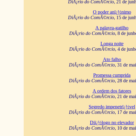
DiÃ¡rio do ComÃ©rcio
, 21 de jun
O poder anï¿½nimo
DiÃ¡rio do ComÃ©rcio
, 15 de jun
A palavra-gatilho
DiÃ¡rio do ComÃ©rcio
, 8 de jun
Longa noite
DiÃ¡rio do ComÃ©rcio
, 4 de jun
Ato falho
DiÃ¡rio do ComÃ©rcio
, 31 de ma
Promessa cumprida
DiÃ¡rio do ComÃ©rcio
, 28 de ma
A ordem dos fatores
DiÃ¡rio do ComÃ©rcio
, 21 de ma
Segredo impenetrï¿½vel
DiÃ¡rio do ComÃ©rcio
, 17 de ma
Diï¿½logo no elevador
DiÃ¡rio do ComÃ©rcio
, 10 de ma