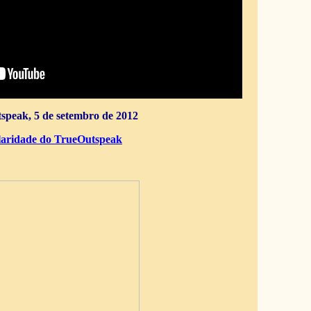
speak, 5 de setembro de 2012
aridade do TrueOutspeak