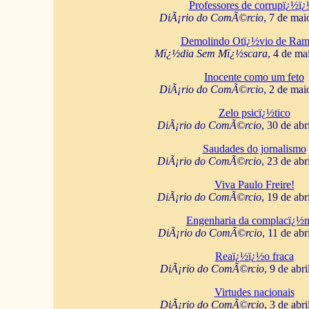
Professores de corrupï¿½ï
DiÃ¡rio do ComÃ©rcio
, 7 de mai
Demolindo Otï¿½vio de Ram
Mï¿½dia Sem Mï¿½scara
, 4 de ma
Inocente como um feto
DiÃ¡rio do ComÃ©rcio
, 2 de mai
Zelo psicï¿½tico
DiÃ¡rio do ComÃ©rcio
, 30 de abr
Saudades do jornalismo
DiÃ¡rio do ComÃ©rcio
, 23 de abr
Viva Paulo Freire!
DiÃ¡rio do ComÃ©rcio
, 19 de abr
Engenharia da complacï¿½n
DiÃ¡rio do ComÃ©rcio
, 11 de abr
Reaï¿½ï¿½o fraca
DiÃ¡rio do ComÃ©rcio
, 9 de abr
Virtudes nacionais
DiÃ¡rio do ComÃ©rcio
, 3 de abr