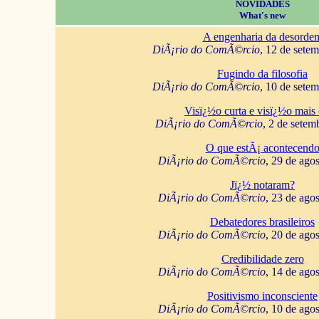
NOVIDADES
What's new
A engenharia da desorde
DiÃ¡rio do ComÃ©rcio
, 12 de sete
Fugindo da filosofia
DiÃ¡rio do ComÃ©rcio
, 10 de sete
Visï¿½o curta e visï¿½o mais 
DiÃ¡rio do ComÃ©rcio
, 2 de setem
O que estÃ¡ acontecend
DiÃ¡rio do ComÃ©rcio
, 29 de ago
Jï¿½ notaram?
DiÃ¡rio do ComÃ©rcio
, 23 de ago
Debatedores brasileiros
DiÃ¡rio do ComÃ©rcio
, 20 de ago
Credibilidade zero
DiÃ¡rio do ComÃ©rcio
, 14 de ago
Positivismo inconsciente
DiÃ¡rio do ComÃ©rcio
, 10 de ago