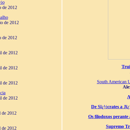
¿½o
o de 2012
alho
io de 2012
o de 2012
il de 2012
Tru
il de 2012
South American 
il de 2012
Ale
cia
A
il de 2012
De Sï¿½crates a Jï¿½
il de 2012
Os filodoxos perante a
Supremo Tri
il de 2012