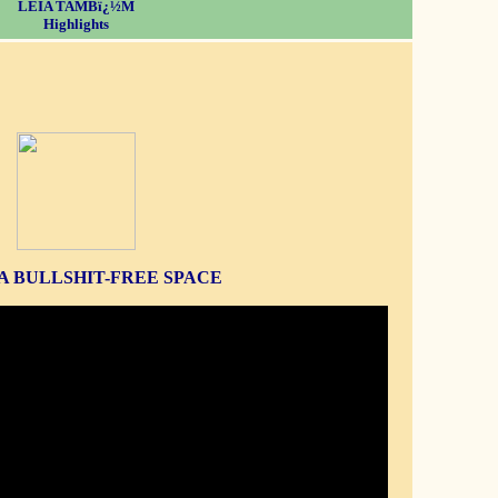
LEIA TAMBï¿½M
Highlights
S A BULLSHIT-FREE SPACE