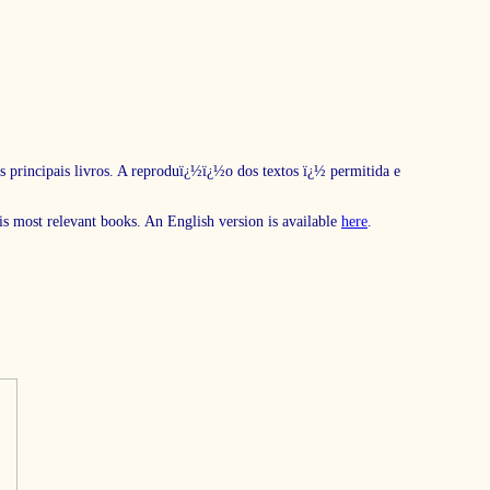
s principais livros. A reproduï¿½ï¿½o dos textos ï¿½ permitida e
his most relevant books. An English version is available
here
.