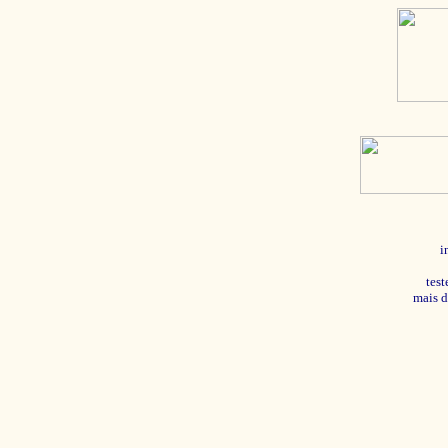
i
tes
mais d