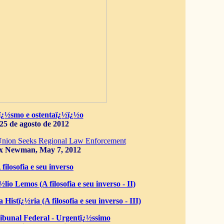
ï¿½smo e ostentaï¿½ï¿½o
25 de agosto de 2012
Union Seeks Regional Law Enforcement
x Newman, May 7, 2012
 filosofia e seu inverso
lio Lemos (A filosofia e seu inverso - II)
 Histï¿½ria (A filosofia e seu inverso - III)
bunal Federal - Urgentï¿½ssimo