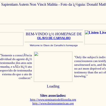
BEM-VINDO ï¿½
HOMEPAGE
DE
OLAVO
DE C
ARVALHO
Welcome to Olavo de Carvalho's homepage
"Somente a consciÃªncia
"Only the subject's indiv
ndividual do agente dï¿½
consciousness can testify
testemunho dos atos sem
unwitnessed acts, and the
temunha, e nÃ£o hï¿½ ato
no act more deprived of 
esprovido de testemunha
testimony than the act of
externa do que o ato de
knowing."
conhecer."
Loading
Sites associados:
http://www.seminariodefilosofia.org
http://www.theinteramerican.org