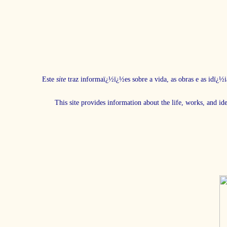
Este
site
traz informaï¿½ï¿½es sobre a vida, as obras e as idï¿½i
This site provides information about the life, works, and id