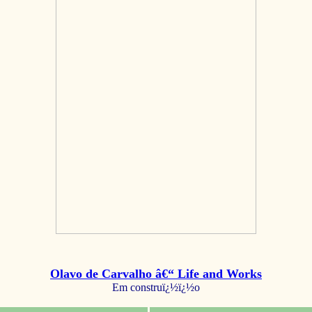
Olavo de Carvalho â€“ Life and Works
Em construï¿½ï¿½o