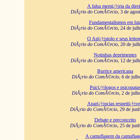
A falsa memï¿½ria da direi
DiÃ¡rio do ComÃ©rcio
, 3 de agos
Fundamentalismos em lut
DiÃ¡rio do ComÃ©rcio
, 24 de jul
O Apï¿½stolo e seus leitor
DiÃ¡rio do ComÃ©rcio
, 20 de jul
Notinhas deprimentes
DiÃ¡rio do ComÃ©rcio
, 12 de jul
Burrice americana
DiÃ¡rio do ComÃ©rcio
, 6 de jul
Psicï¿½logos e psicopata
DiÃ¡rio do ComÃ©rcio
, 2 de jul
Aparï¿½ncias respeitï¿½ve
DiÃ¡rio do ComÃ©rcio
, 29 de jun
Debate e preconceito
DiÃ¡rio do ComÃ©rcio
, 25 de jun
A camuflagem da camufla