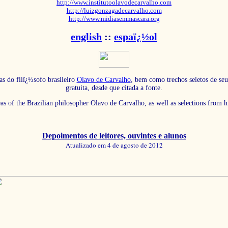
http://www.institutoolavodecarvalho.com
http://luizgonzagadecarvalho.com
http://www.midiasemmascara.org
english
::
espaï¿½ol
as do filï¿½sofo brasileiro
Olavo de Carvalho
, bem como trechos seletos de seu
gratuita, desde que citada a fonte.
eas of the Brazilian philosopher Olavo de Carvalho, as well as selections from 
Depoimentos de leitores, ouvintes e alunos
Atualizado em 4 de agosto de 2012