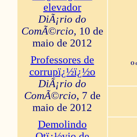
elevador
DiÃ¡rio do
ComÃ©rcio
, 10 de
maio de 2012
Professores de
O 
corrupï¿½ï¿½o
DiÃ¡rio do
ComÃ©rcio
, 7 de
maio de 2012
Demolindo
Otï¿½vio de