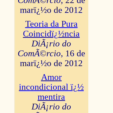
ComÃ©rcio
, 22 de
marï¿½o de 2012
Teoria da Pura
Coincidï¿½ncia
DiÃ¡rio do
ComÃ©rcio
, 16 de
marï¿½o de 2012
Amor
incondicional ï¿½
mentira
DiÃ¡rio do