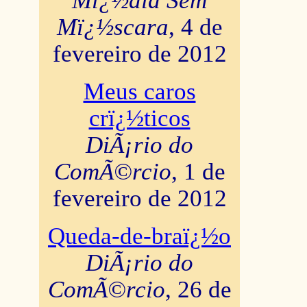
Mï¿½dia Sem
Mï¿½scara
, 4 de
fevereiro de 2012
Meus caros
crï¿½ticos
DiÃ¡rio do
ComÃ©rcio
, 1 de
fevereiro de 2012
Queda-de-braï¿½o
DiÃ¡rio do
ComÃ©rcio
, 26 de