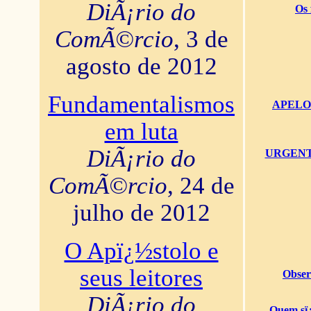
DiÃ¡rio do
Os 
ComÃ©rcio
, 3 de
agosto de 2012
Fundamentalismos
APELO U
em luta
DiÃ¡rio do
URGENTï¿
ComÃ©rcio
, 24 de
julho de 2012
O Apï¿½stolo e
seus leitores
Obser
DiÃ¡rio do
Quem sï¿