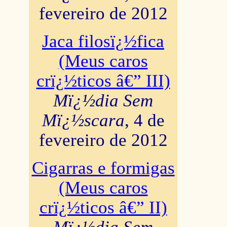
fevereiro de 2012
Jaca filosï¿½fica
(Meus caros
crï¿½ticos â€” III)
Mï¿½dia Sem
Mï¿½scara
, 4 de
fevereiro de 2012
Cigarras e formigas
(Meus caros
crï¿½ticos â€” II)