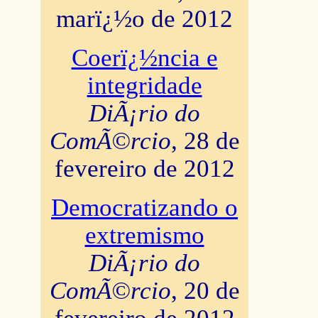
marï¿½o de 2012
Coerï¿½ncia e
integridade
DiÃ¡rio do
ComÃ©rcio
, 28 de
fevereiro de 2012
Democratizando o
extremismo
DiÃ¡rio do
ComÃ©rcio
, 20 de