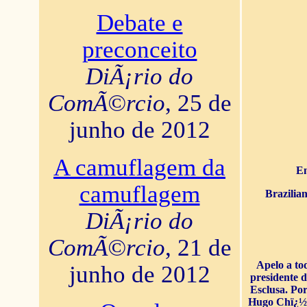
Debate e
preconceito
DiÃ¡rio do
ComÃ©rcio
, 25 de
junho de 2012
A camuflagem da
En
camuflagem
Brazilia
DiÃ¡rio do
ComÃ©rcio
, 21 de
Apelo a to
junho de 2012
presidente 
Esclusa. Por
Hugo Chï¿½ve