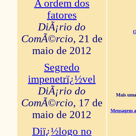
A ordem dos
fatores
DiÃ¡rio do
O
ComÃ©rcio
, 21 de
maio de 2012
Segredo
impenetrï¿½vel
DiÃ¡rio do
Mais uma 
ComÃ©rcio
, 17 de
Mensagem ao
maio de 2012
Diï¿½logo no