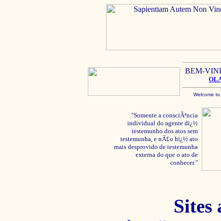
BEM-VIN
OL
Welcome to
"Somente a consciÃªncia
individual do agente dï¿½
testemunho dos atos sem
testemunha, e nÃ£o hï¿½ ato
mais desprovido de testemunha
externa do que o ato de
conhecer."
Sites