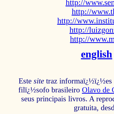
http://www.sem
http://www.t
http://www.insti
http://luizg
http://www.m
english
Este
site
traz informaï¿½ï¿½es s
filï¿½sofo brasileiro
Olavo de 
seus principais livros. A repr
gratuita, des