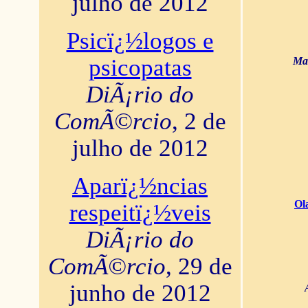
julho de 2012
Psicï¿½logos e
psicopatas
Mar
DiÃ¡rio do
ComÃ©rcio
, 2 de
julho de 2012
Aparï¿½ncias
Ol
respeitï¿½veis
DiÃ¡rio do
ComÃ©rcio
, 29 de
junho de 2012