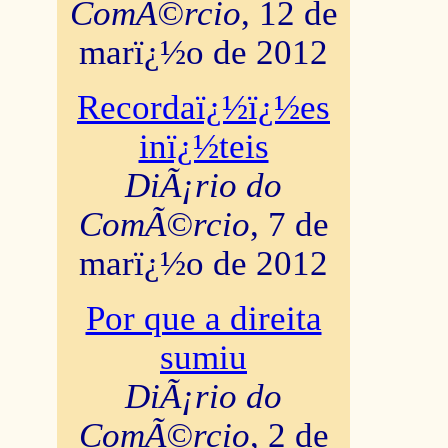
ComÃ©rcio
, 12 de
marï¿½o de 2012
Recordaï¿½ï¿½es
inï¿½teis
DiÃ¡rio do
ComÃ©rcio
, 7 de
marï¿½o de 2012
Por que a direita
sumiu
DiÃ¡rio do
ComÃ©rcio
, 2 de