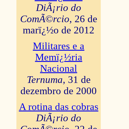
DiÃ¡rio do
ComÃ©rcio
, 26 de
marï¿½o de 2012
Militares e a
Memï¿½ria
Nacional
Ternuma
, 31 de
dezembro de 2000
A rotina das cobras
DiÃ¡rio do