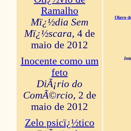
Ramalho
Olavo d
Mï¿½dia Sem
Mï¿½scara
, 4 de
maio de 2012
Inocente como um
Int
feto
DiÃ¡rio do
ComÃ©rcio
, 2 de
maio de 2012
Zelo psicï¿½tico