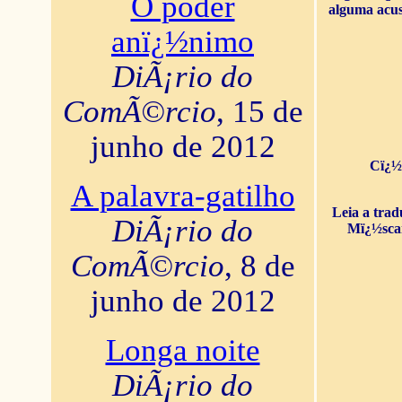
O poder
alguma acus
anï¿½nimo
DiÃ¡rio do
ComÃ©rcio
, 15 de
junho de 2012
Cï¿½
A palavra-gatilho
Leia a tra
DiÃ¡rio do
Mï¿½sca
ComÃ©rcio
, 8 de
junho de 2012
Longa noite
DiÃ¡rio do