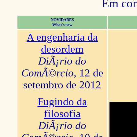
Em con
NOVIDADES
What's new
A engenharia da
desordem
DiÃ¡rio do
ComÃ©rcio
, 12 de
setembro de 2012
Fugindo da
filosofia
DiÃ¡rio do