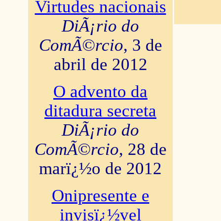
Virtudes nacionais
DiÃ¡rio do
ComÃ©rcio
, 3 de
abril de 2012
O advento da
ditadura secreta
DiÃ¡rio do
ComÃ©rcio
, 28 de
marï¿½o de 2012
Onipresente e
invisï¿½vel