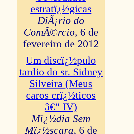
estratï¿½gicas
DiÃ¡rio do
ComÃ©rcio
, 6 de
fevereiro de 2012
Um discï¿½pulo
tardio do sr. Sidney
Silveira (Meus
caros crï¿½ticos
â€” IV)
Mï¿½dia Sem
Mï¿½scara
, 6 de