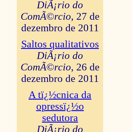
DiÃ¡rio do
ComÃ©rcio
, 27 de
dezembro de 2011
Saltos qualitativos
DiÃ¡rio do
ComÃ©rcio
, 26 de
dezembro de 2011
A tï¿½cnica da
opressï¿½o
sedutora
DiÃ¡rio do