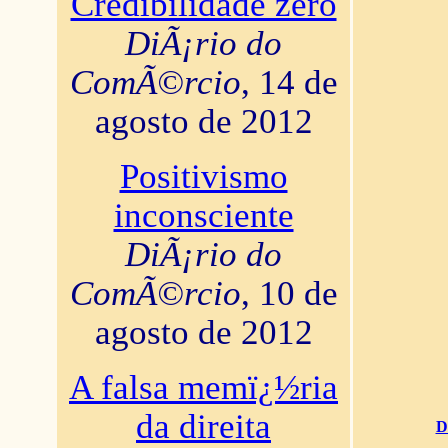
Credibilidade zero
DiÃ¡rio do
ComÃ©rcio
, 14 de
agosto de 2012
Positivismo
inconsciente
DiÃ¡rio do
ComÃ©rcio
, 10 de
agosto de 2012
A falsa memï¿½ria
da direita
D