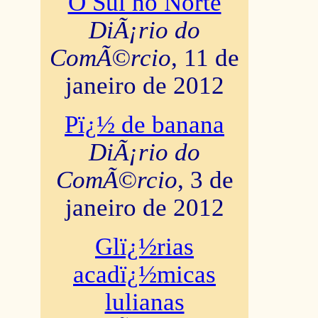
O Sul no Norte
DiÃ¡rio do
ComÃ©rcio
, 11 de
janeiro de 2012
Pï¿½ de banana
DiÃ¡rio do
ComÃ©rcio
, 3 de
janeiro de 2012
Glï¿½rias
acadï¿½micas
lulianas