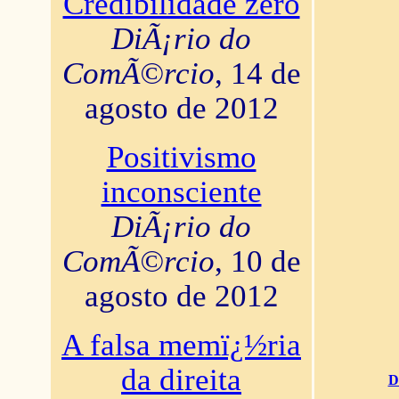
Credibilidade zero
DiÃ¡rio do
ComÃ©rcio
, 14 de
agosto de 2012
Positivismo
inconsciente
DiÃ¡rio do
ComÃ©rcio
, 10 de
agosto de 2012
A falsa memï¿½ria
da direita
D