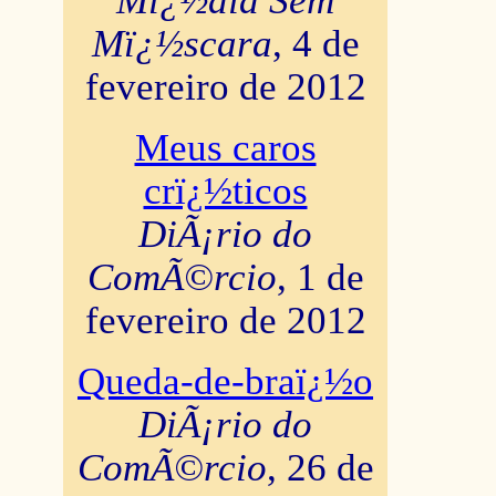
Mï¿½dia Sem
Mï¿½scara
, 4 de
fevereiro de 2012
Meus caros
crï¿½ticos
DiÃ¡rio do
ComÃ©rcio
, 1 de
fevereiro de 2012
Queda-de-braï¿½o
DiÃ¡rio do
ComÃ©rcio
, 26 de