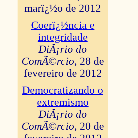
marï¿½o de 2012
Coerï¿½ncia e
integridade
DiÃ¡rio do
ComÃ©rcio
, 28 de
fevereiro de 2012
Democratizando o
extremismo
DiÃ¡rio do
ComÃ©rcio
, 20 de