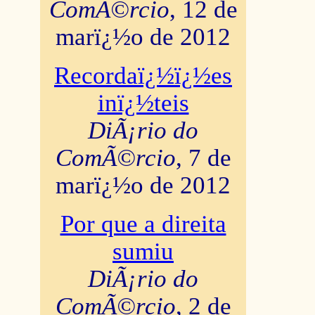
ComÃ©rcio
, 12 de
marï¿½o de 2012
Recordaï¿½ï¿½es
inï¿½teis
DiÃ¡rio do
ComÃ©rcio
, 7 de
marï¿½o de 2012
Por que a direita
sumiu
DiÃ¡rio do
ComÃ©rcio
, 2 de