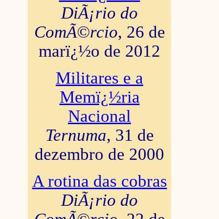
DiÃ¡rio do
ComÃ©rcio
, 26 de
marï¿½o de 2012
Militares e a
Memï¿½ria
Nacional
Ternuma
, 31 de
dezembro de 2000
A rotina das cobras
DiÃ¡rio do