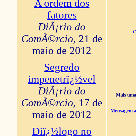
A ordem dos
fatores
DiÃ¡rio do
O
ComÃ©rcio
, 21 de
maio de 2012
Segredo
impenetrï¿½vel
DiÃ¡rio do
Mais uma 
ComÃ©rcio
, 17 de
Mensagem ao
maio de 2012
Diï¿½logo no