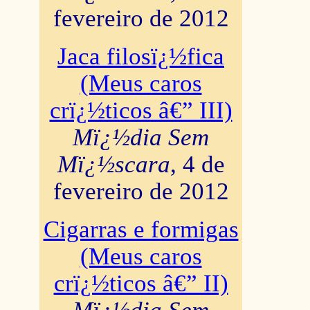
fevereiro de 2012
Jaca filosï¿½fica
(Meus caros
crï¿½ticos â€” III)
Mï¿½dia Sem
Mï¿½scara
, 4 de
fevereiro de 2012
Cigarras e formigas
(Meus caros
crï¿½ticos â€” II)