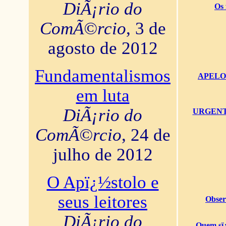
DiÃ¡rio do
Os 
ComÃ©rcio
, 3 de
agosto de 2012
Fundamentalismos
APELO U
em luta
DiÃ¡rio do
URGENTï¿
ComÃ©rcio
, 24 de
julho de 2012
O Apï¿½stolo e
seus leitores
Obser
DiÃ¡rio do
Quem sï¿