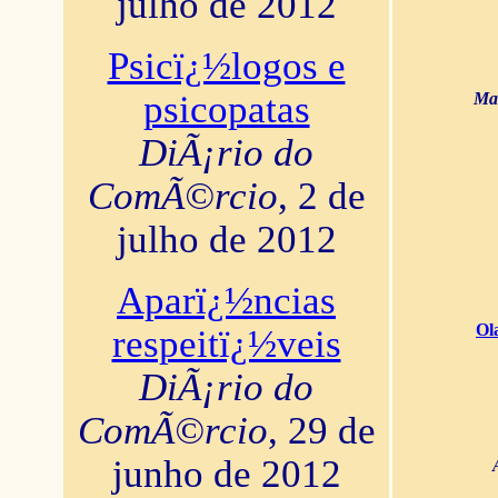
julho de 2012
Psicï¿½logos e
psicopatas
Mar
DiÃ¡rio do
ComÃ©rcio
, 2 de
julho de 2012
Aparï¿½ncias
Ol
respeitï¿½veis
DiÃ¡rio do
ComÃ©rcio
, 29 de
junho de 2012