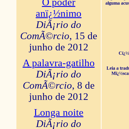
O poder
alguma acus
anï¿½nimo
DiÃ¡rio do
ComÃ©rcio
, 15 de
junho de 2012
Cï¿½
A palavra-gatilho
Leia a tra
DiÃ¡rio do
Mï¿½sca
ComÃ©rcio
, 8 de
junho de 2012
Longa noite
DiÃ¡rio do