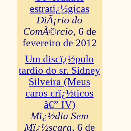
estratï¿½gicas
DiÃ¡rio do
ComÃ©rcio
, 6 de
fevereiro de 2012
Um discï¿½pulo
tardio do sr. Sidney
Silveira (Meus
caros crï¿½ticos
â€” IV)
Mï¿½dia Sem
Mï¿½scara
, 6 de