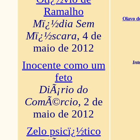
Ramalho
Olavo d
Mï¿½dia Sem
Mï¿½scara
, 4 de
maio de 2012
Inocente como um
Int
feto
DiÃ¡rio do
ComÃ©rcio
, 2 de
maio de 2012
Zelo psicï¿½tico