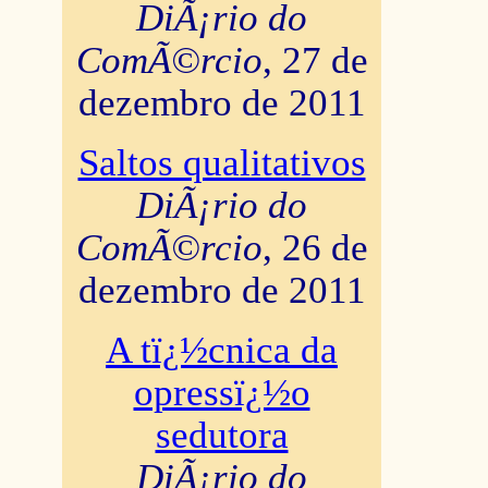
DiÃ¡rio do
ComÃ©rcio
, 27 de
dezembro de 2011
Saltos qualitativos
DiÃ¡rio do
ComÃ©rcio
, 26 de
dezembro de 2011
A tï¿½cnica da
opressï¿½o
sedutora
DiÃ¡rio do