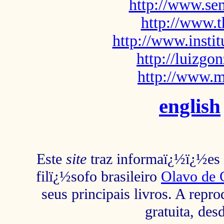
http://www.sem
http://www.t
http://www.insti
http://luizg
http://www.m
english
Este
site
traz informaï¿½ï¿½es s
filï¿½sofo brasileiro
Olavo de 
seus principais livros. A repr
gratuita, des