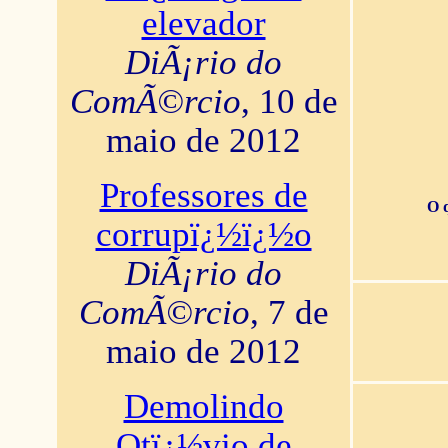
elevador
DiÃ¡rio do
ComÃ©rcio
, 10 de
maio de 2012
Professores de
O 
corrupï¿½ï¿½o
DiÃ¡rio do
ComÃ©rcio
, 7 de
maio de 2012
Demolindo
Otï¿½vio de