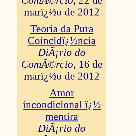
ComÃ©rcio
, 22 de
marï¿½o de 2012
Teoria da Pura
Coincidï¿½ncia
DiÃ¡rio do
ComÃ©rcio
, 16 de
marï¿½o de 2012
Amor
incondicional ï¿½
mentira
DiÃ¡rio do