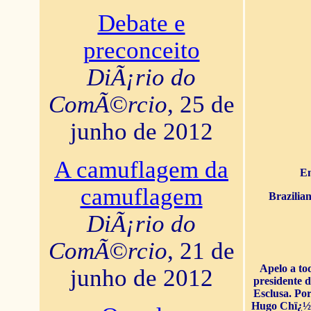
Debate e
preconceito
DiÃ¡rio do
ComÃ©rcio
, 25 de
junho de 2012
A camuflagem da
En
camuflagem
Brazilia
DiÃ¡rio do
ComÃ©rcio
, 21 de
Apelo a to
junho de 2012
presidente 
Esclusa. Por
Hugo Chï¿½ve