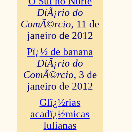
O Sul no Norte
DiÃ¡rio do
ComÃ©rcio
, 11 de
janeiro de 2012
Pï¿½ de banana
DiÃ¡rio do
ComÃ©rcio
, 3 de
janeiro de 2012
Glï¿½rias
acadï¿½micas
lulianas