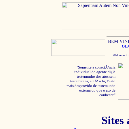
BEM-VIN
OL
Welcome to
"Somente a consciÃªncia
individual do agente dï¿½
testemunho dos atos sem
testemunha, e nÃ£o hï¿½ ato
mais desprovido de testemunha
externa do que o ato de
conhecer."
Sites