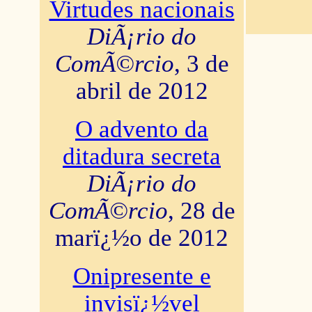
Virtudes nacionais
DiÃ¡rio do
ComÃ©rcio
, 3 de
abril de 2012
O advento da
ditadura secreta
DiÃ¡rio do
ComÃ©rcio
, 28 de
marï¿½o de 2012
Onipresente e
invisï¿½vel