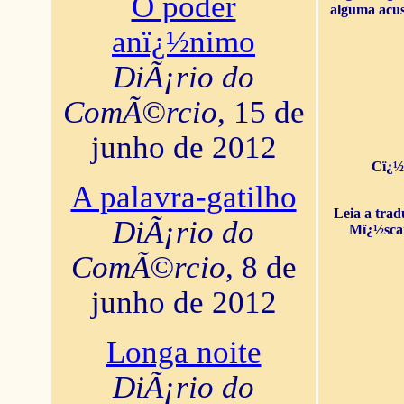
O poder
alguma acus
anï¿½nimo
DiÃ¡rio do
ComÃ©rcio
, 15 de
junho de 2012
Cï¿½
A palavra-gatilho
Leia a tra
DiÃ¡rio do
Mï¿½sca
ComÃ©rcio
, 8 de
junho de 2012
Longa noite
DiÃ¡rio do