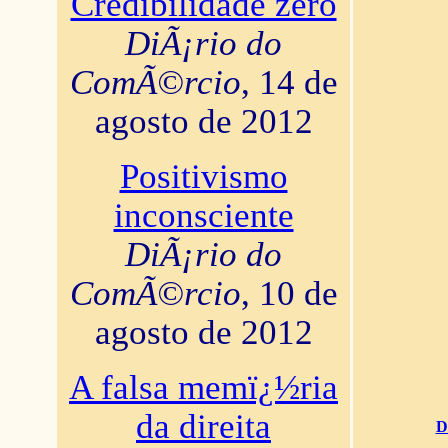
Credibilidade zero
DiÃ¡rio do
ComÃ©rcio
, 14 de
agosto de 2012
Positivismo
inconsciente
DiÃ¡rio do
ComÃ©rcio
, 10 de
agosto de 2012
A falsa memï¿½ria
da direita
D