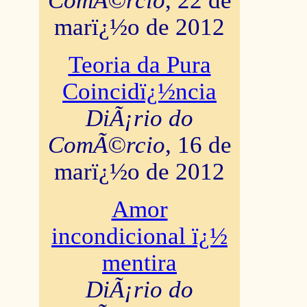
ComÃ©rcio
, 22 de
marï¿½o de 2012
Teoria da Pura
Coincidï¿½ncia
DiÃ¡rio do
ComÃ©rcio
, 16 de
marï¿½o de 2012
Amor
incondicional ï¿½
mentira
DiÃ¡rio do