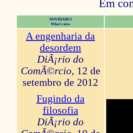
Em con
NOVIDADES
What's new
A engenharia da
desordem
DiÃ¡rio do
ComÃ©rcio
, 12 de
setembro de 2012
Fugindo da
filosofia
DiÃ¡rio do