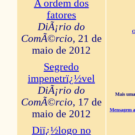
A ordem dos
fatores
DiÃ¡rio do
O
ComÃ©rcio
, 21 de
maio de 2012
Segredo
impenetrï¿½vel
DiÃ¡rio do
Mais uma 
ComÃ©rcio
, 17 de
Mensagem ao
maio de 2012
Diï¿½logo no