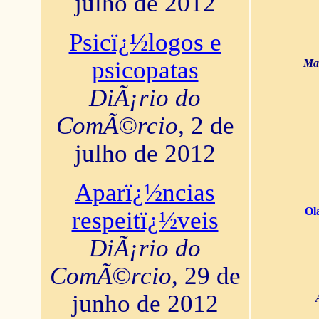
julho de 2012
Psicï¿½logos e
psicopatas
Mar
DiÃ¡rio do
ComÃ©rcio
, 2 de
julho de 2012
Aparï¿½ncias
Ol
respeitï¿½veis
DiÃ¡rio do
ComÃ©rcio
, 29 de
junho de 2012