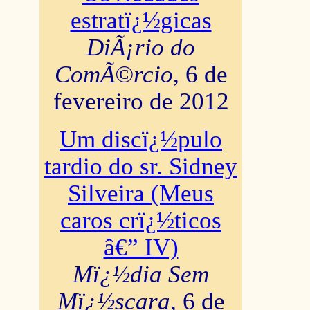
estratï¿½gicas
DiÃ¡rio do
ComÃ©rcio
, 6 de
fevereiro de 2012
Um discï¿½pulo
tardio do sr. Sidney
Silveira (Meus
caros crï¿½ticos
â€” IV)
Mï¿½dia Sem
Mï¿½scara
, 6 de