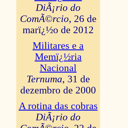
DiÃ¡rio do
ComÃ©rcio
, 26 de
marï¿½o de 2012
Militares e a
Memï¿½ria
Nacional
Ternuma
, 31 de
dezembro de 2000
A rotina das cobras
DiÃ¡rio do