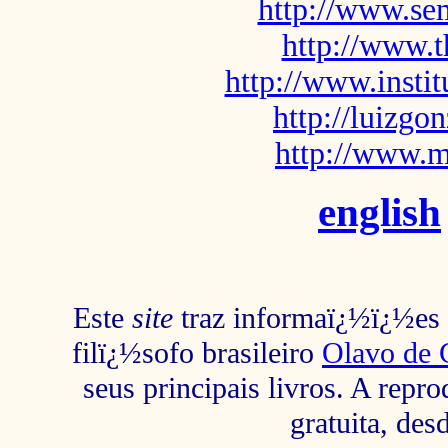
http://www.sem
http://www.t
http://www.insti
http://luizg
http://www.m
english
Este
site
traz informaï¿½ï¿½es s
filï¿½sofo brasileiro
Olavo de 
seus principais livros. A repr
gratuita, des