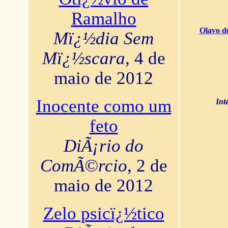
Ramalho
Olavo d
Mï¿½dia Sem
Mï¿½scara
, 4 de
maio de 2012
Inocente como um
Int
feto
DiÃ¡rio do
ComÃ©rcio
, 2 de
maio de 2012
Zelo psicï¿½tico