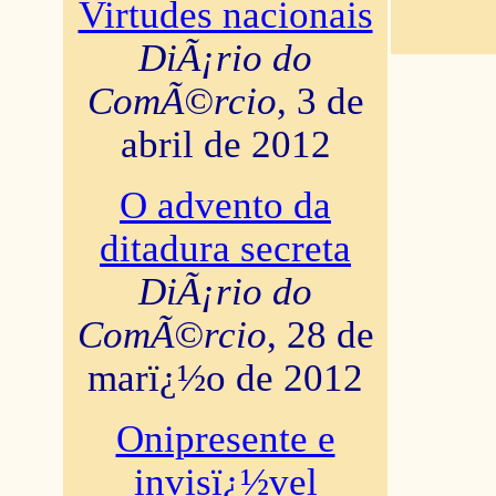
Virtudes nacionais
DiÃ¡rio do
ComÃ©rcio
, 3 de
abril de 2012
O advento da
ditadura secreta
DiÃ¡rio do
ComÃ©rcio
, 28 de
marï¿½o de 2012
Onipresente e
invisï¿½vel