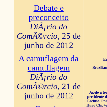
Debate e
preconceito
DiÃ¡rio do
ComÃ©rcio
, 25 de
junho de 2012
A camuflagem da
En
camuflagem
Brazilia
DiÃ¡rio do
ComÃ©rcio
, 21 de
Apelo a to
junho de 2012
presidente 
Esclusa. Por
Hugo Chï¿½ve