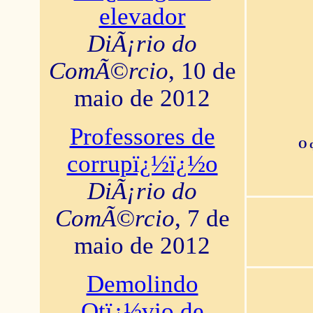
elevador
DiÃ¡rio do
ComÃ©rcio
, 10 de
maio de 2012
Professores de
O 
corrupï¿½ï¿½o
DiÃ¡rio do
ComÃ©rcio
, 7 de
maio de 2012
Demolindo
Otï¿½vio de