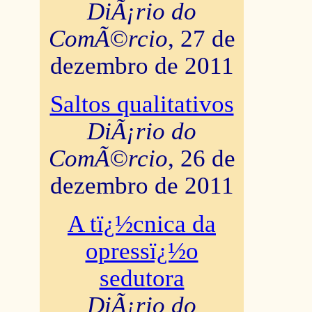
DiÃ¡rio do
ComÃ©rcio
, 27 de
dezembro de 2011
Saltos qualitativos
DiÃ¡rio do
ComÃ©rcio
, 26 de
dezembro de 2011
A tï¿½cnica da
opressï¿½o
sedutora
DiÃ¡rio do