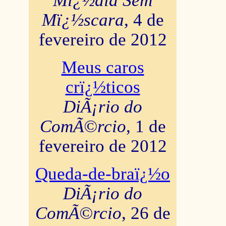
Mï¿½dia Sem
Mï¿½scara
, 4 de
fevereiro de 2012
Meus caros
crï¿½ticos
DiÃ¡rio do
ComÃ©rcio
, 1 de
fevereiro de 2012
Queda-de-braï¿½o
DiÃ¡rio do
ComÃ©rcio
, 26 de