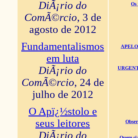
DiÃ¡rio do
Os 
ComÃ©rcio
, 3 de
agosto de 2012
Fundamentalismos
APELO U
em luta
DiÃ¡rio do
URGENTï¿
ComÃ©rcio
, 24 de
julho de 2012
O Apï¿½stolo e
seus leitores
Obser
DiÃ¡rio do
Quem sï¿