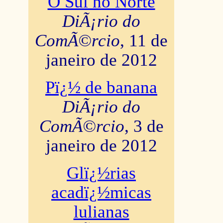
O Sul no Norte
DiÃ¡rio do
ComÃ©rcio
, 11 de
janeiro de 2012
Pï¿½ de banana
DiÃ¡rio do
ComÃ©rcio
, 3 de
janeiro de 2012
Glï¿½rias
acadï¿½micas
lulianas