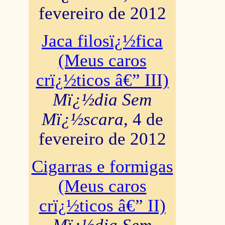
fevereiro de 2012
Jaca filosï¿½fica
(Meus caros
crï¿½ticos â€” III)
Mï¿½dia Sem
Mï¿½scara
, 4 de
fevereiro de 2012
Cigarras e formigas
(Meus caros
crï¿½ticos â€” II)