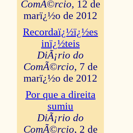
ComÃ©rcio
, 12 de
marï¿½o de 2012
Recordaï¿½ï¿½es
inï¿½teis
DiÃ¡rio do
ComÃ©rcio
, 7 de
marï¿½o de 2012
Por que a direita
sumiu
DiÃ¡rio do
ComÃ©rcio
, 2 de