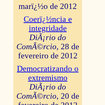
marï¿½o de 2012
Coerï¿½ncia e
integridade
DiÃ¡rio do
ComÃ©rcio
, 28 de
fevereiro de 2012
Democratizando o
extremismo
DiÃ¡rio do
ComÃ©rcio
, 20 de