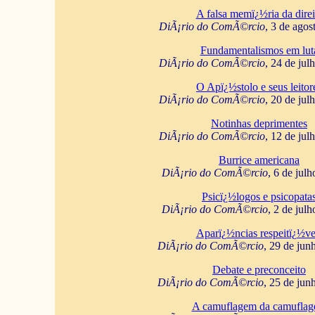
A falsa memï¿½ria da direi
DiÃ¡rio do ComÃ©rcio
, 3 de agos
Fundamentalismos em lut
DiÃ¡rio do ComÃ©rcio
, 24 de jul
O Apï¿½stolo e seus leitor
DiÃ¡rio do ComÃ©rcio
, 20 de jul
Notinhas deprimentes
DiÃ¡rio do ComÃ©rcio
, 12 de jul
Burrice americana
DiÃ¡rio do ComÃ©rcio
, 6 de jul
Psicï¿½logos e psicopata
DiÃ¡rio do ComÃ©rcio
, 2 de jul
Aparï¿½ncias respeitï¿½ve
DiÃ¡rio do ComÃ©rcio
, 29 de jun
Debate e preconceito
DiÃ¡rio do ComÃ©rcio
, 25 de jun
A camuflagem da camufla