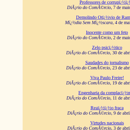
Professores de corrupï¿½ï
DiÃ¡rio do ComÃ©rcio
, 7 de mai
Demolindo Otï¿½vio de Ram
Mï¿½dia Sem Mï¿½scara
, 4 de ma
Inocente como um feto
DiÃ¡rio do ComÃ©rcio
, 2 de mai
Zelo psicï¿½tico
DiÃ¡rio do ComÃ©rcio
, 30 de abr
Saudades do jornalismo
DiÃ¡rio do ComÃ©rcio
, 23 de abr
Viva Paulo Freire!
DiÃ¡rio do ComÃ©rcio
, 19 de abr
Engenharia da complacï¿½n
DiÃ¡rio do ComÃ©rcio
, 11 de abr
Reaï¿½ï¿½o fraca
DiÃ¡rio do ComÃ©rcio
, 9 de abr
Virtudes nacionais
DiÃ¡rio do ComÃ©rcio
, 3 de abr