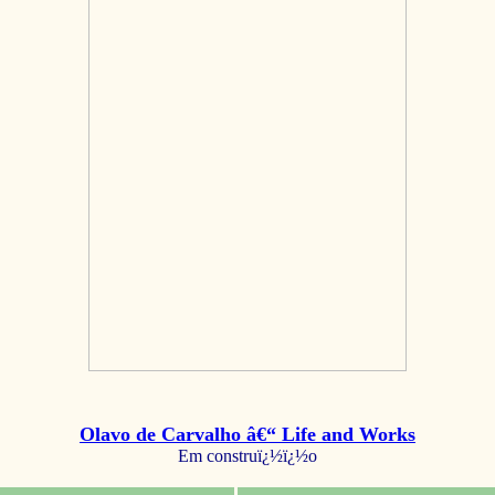
Olavo de Carvalho â€“ Life and Works
Em construï¿½ï¿½o