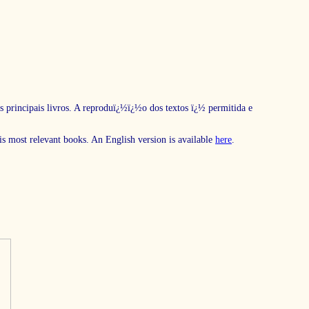
s principais livros. A reproduï¿½ï¿½o dos textos ï¿½ permitida e
his most relevant books. An English version is available
here
.