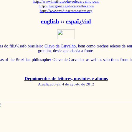
http://www.institutoolavodecarvalho.com
http://luizgonzagadecarvalho.com
http://www.midiasemmascara.org
english
::
espaï¿½ol
as do filï¿½sofo brasileiro
Olavo de Carvalho
, bem como trechos seletos de seu
gratuita, desde que citada a fonte.
eas of the Brazilian philosopher Olavo de Carvalho, as well as selections from 
Depoimentos de leitores, ouvintes e alunos
Atualizado em 4 de agosto de 2012