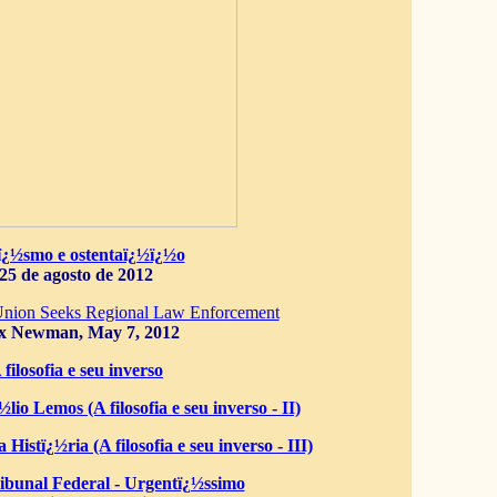
ï¿½smo e ostentaï¿½ï¿½o
25 de agosto de 2012
Union Seeks Regional Law Enforcement
x Newman, May 7, 2012
 filosofia e seu inverso
lio Lemos (A filosofia e seu inverso - II)
 Histï¿½ria (A filosofia e seu inverso - III)
bunal Federal - Urgentï¿½ssimo