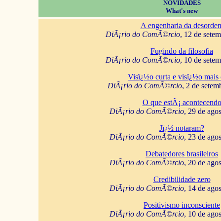
NOVIDADES
What's new
A engenharia da desorde
DiÃ¡rio do ComÃ©rcio
, 12 de sete
Fugindo da filosofia
DiÃ¡rio do ComÃ©rcio
, 10 de sete
Visï¿½o curta e visï¿½o mais 
DiÃ¡rio do ComÃ©rcio
, 2 de setem
O que estÃ¡ acontecend
DiÃ¡rio do ComÃ©rcio
, 29 de ago
Jï¿½ notaram?
DiÃ¡rio do ComÃ©rcio
, 23 de ago
Debatedores brasileiros
DiÃ¡rio do ComÃ©rcio
, 20 de ago
Credibilidade zero
DiÃ¡rio do ComÃ©rcio
, 14 de ago
Positivismo inconsciente
DiÃ¡rio do ComÃ©rcio
, 10 de ago