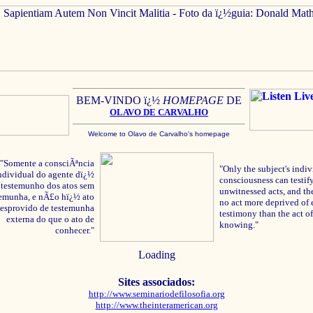
BEM-VINDO ï¿½
HOMEPAGE
DE
OLAVO
DE C
ARVALHO
Welcome to Olavo de Carvalho's homepage
"Somente a consciÃªncia
"Only the subject's indiv
ndividual do agente dï¿½
consciousness can testify
testemunho dos atos sem
unwitnessed acts, and the
temunha, e nÃ£o hï¿½ ato
no act more deprived of 
esprovido de testemunha
testimony than the act of
externa do que o ato de
knowing."
conhecer."
Loading
Sites associados:
http://www.seminariodefilosofia.org
http://www.theinteramerican.org