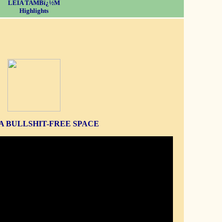
LEIA TAMBï¿½M
Highlights
S A BULLSHIT-FREE SPACE