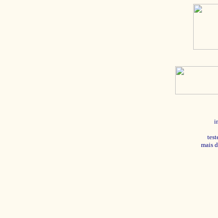
i
tes
mais d