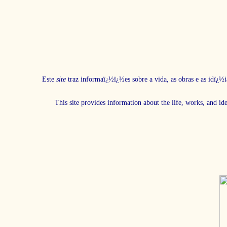
Este
site
traz informaï¿½ï¿½es sobre a vida, as obras e as idï¿½i
This site provides information about the life, works, and id