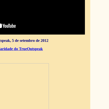
speak, 5 de setembro de 2012
aridade do TrueOutspeak