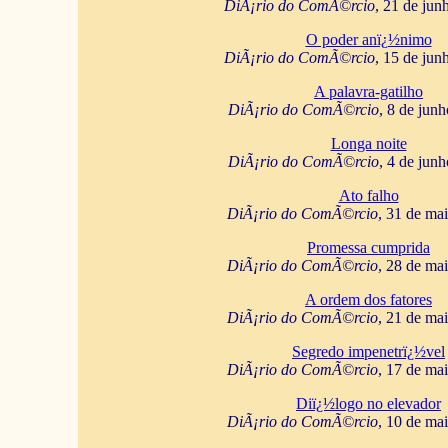
DiÃ¡rio do ComÃ©rcio
, 21 de jun
O poder anï¿½nimo
DiÃ¡rio do ComÃ©rcio
, 15 de jun
A palavra-gatilho
DiÃ¡rio do ComÃ©rcio
, 8 de jun
Longa noite
DiÃ¡rio do ComÃ©rcio
, 4 de jun
Ato falho
DiÃ¡rio do ComÃ©rcio
, 31 de ma
Promessa cumprida
DiÃ¡rio do ComÃ©rcio
, 28 de ma
A ordem dos fatores
DiÃ¡rio do ComÃ©rcio
, 21 de ma
Segredo impenetrï¿½vel
DiÃ¡rio do ComÃ©rcio
, 17 de ma
Diï¿½logo no elevador
DiÃ¡rio do ComÃ©rcio
, 10 de ma