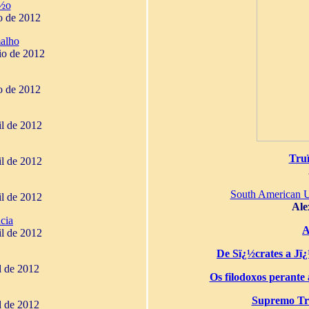
¿½o
o de 2012
alho
io de 2012
o de 2012
il de 2012
Tru
il de 2012
South American 
il de 2012
Ale
cia
A
il de 2012
De Sï¿½crates a Jï¿½
il de 2012
Os filodoxos perante a
Supremo Tri
il de 2012