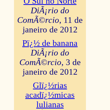
O Sul no Norte
DiÃ¡rio do
ComÃ©rcio
, 11 de
janeiro de 2012
Pï¿½ de banana
DiÃ¡rio do
ComÃ©rcio
, 3 de
janeiro de 2012
Glï¿½rias
acadï¿½micas
lulianas