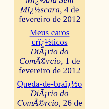
Mï¿½dia Sem
Mï¿½scara
, 4 de
fevereiro de 2012
Meus caros
crï¿½ticos
DiÃ¡rio do
ComÃ©rcio
, 1 de
fevereiro de 2012
Queda-de-braï¿½o
DiÃ¡rio do
ComÃ©rcio
, 26 de