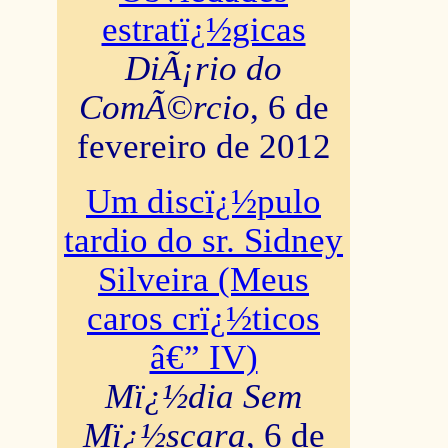
estratï¿½gicas
DiÃ¡rio do
ComÃ©rcio
, 6 de
fevereiro de 2012
Um discï¿½pulo
tardio do sr. Sidney
Silveira (Meus
caros crï¿½ticos
â€” IV)
Mï¿½dia Sem
Mï¿½scara
, 6 de