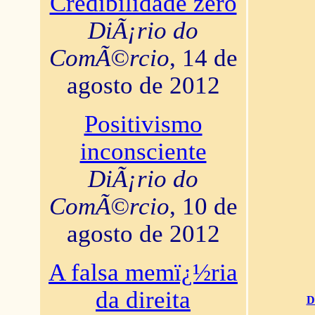
Credibilidade zero
DiÃ¡rio do
ComÃ©rcio
, 14 de
agosto de 2012
Positivismo
inconsciente
DiÃ¡rio do
ComÃ©rcio
, 10 de
agosto de 2012
A falsa memï¿½ria
da direita
D