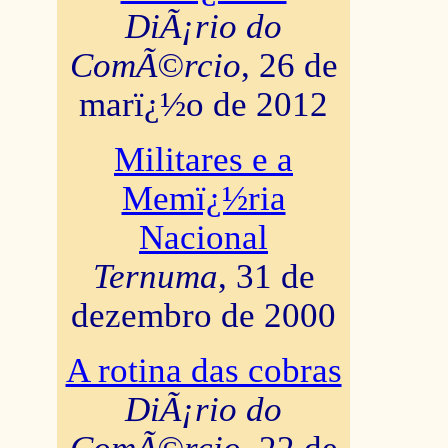
DiÃ¡rio do
ComÃ©rcio
, 26 de
marï¿½o de 2012
Militares e a
Memï¿½ria
Nacional
Ternuma
, 31 de
dezembro de 2000
A rotina das cobras
DiÃ¡rio do