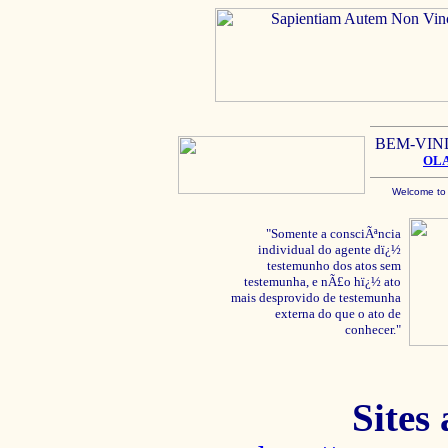
BEM-VIN
OL
Welcome to
"Somente a consciÃªncia
individual do agente dï¿½
testemunho dos atos sem
testemunha, e nÃ£o hï¿½ ato
mais desprovido de testemunha
externa do que o ato de
conhecer."
Sites