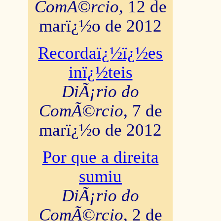
ComÃ©rcio
, 12 de
marï¿½o de 2012
Recordaï¿½ï¿½es
inï¿½teis
DiÃ¡rio do
ComÃ©rcio
, 7 de
marï¿½o de 2012
Por que a direita
sumiu
DiÃ¡rio do
ComÃ©rcio
, 2 de