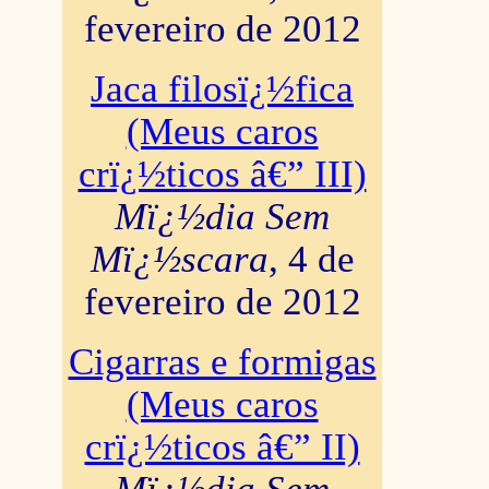
fevereiro de 2012
Jaca filosï¿½fica
(Meus caros
crï¿½ticos â€” III)
Mï¿½dia Sem
Mï¿½scara
, 4 de
fevereiro de 2012
Cigarras e formigas
(Meus caros
crï¿½ticos â€” II)