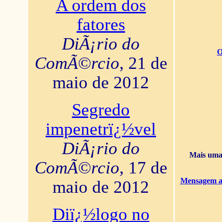
A ordem dos
fatores
DiÃ¡rio do
O
ComÃ©rcio
, 21 de
maio de 2012
Segredo
impenetrï¿½vel
DiÃ¡rio do
Mais uma 
ComÃ©rcio
, 17 de
Mensagem ao
maio de 2012
Diï¿½logo no