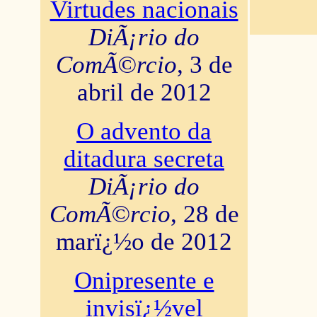
Virtudes nacionais
DiÃ¡rio do
ComÃ©rcio
, 3 de
abril de 2012
O advento da
ditadura secreta
DiÃ¡rio do
ComÃ©rcio
, 28 de
marï¿½o de 2012
Onipresente e
invisï¿½vel