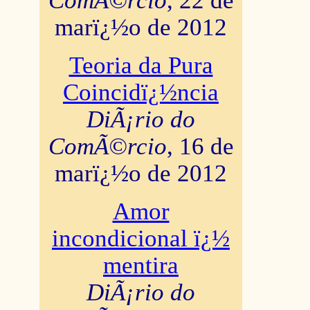
ComÃ©rcio
, 22 de
marï¿½o de 2012
Teoria da Pura
Coincidï¿½ncia
DiÃ¡rio do
ComÃ©rcio
, 16 de
marï¿½o de 2012
Amor
incondicional ï¿½
mentira
DiÃ¡rio do