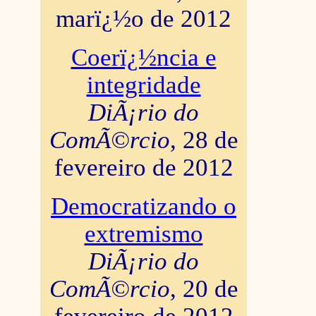
marï¿½o de 2012
Coerï¿½ncia e
integridade
DiÃ¡rio do
ComÃ©rcio
, 28 de
fevereiro de 2012
Democratizando o
extremismo
DiÃ¡rio do
ComÃ©rcio
, 20 de