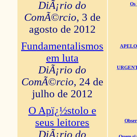
DiÃ¡rio do
Os 
ComÃ©rcio
, 3 de
agosto de 2012
Fundamentalismos
APELO U
em luta
DiÃ¡rio do
URGENTï¿
ComÃ©rcio
, 24 de
julho de 2012
O Apï¿½stolo e
seus leitores
Obser
DiÃ¡rio do
Quem sï¿