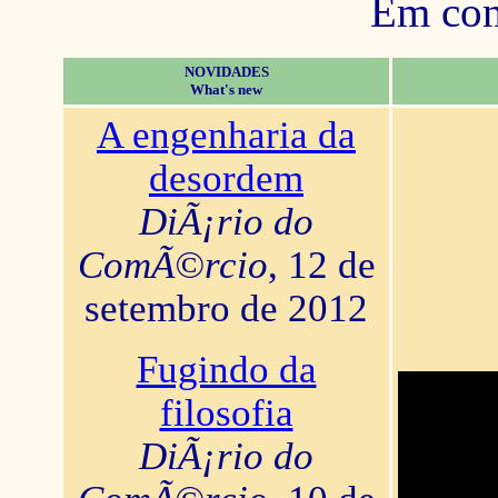
Em con
NOVIDADES
What's new
A engenharia da
desordem
DiÃ¡rio do
ComÃ©rcio
, 12 de
setembro de 2012
Fugindo da
filosofia
DiÃ¡rio do