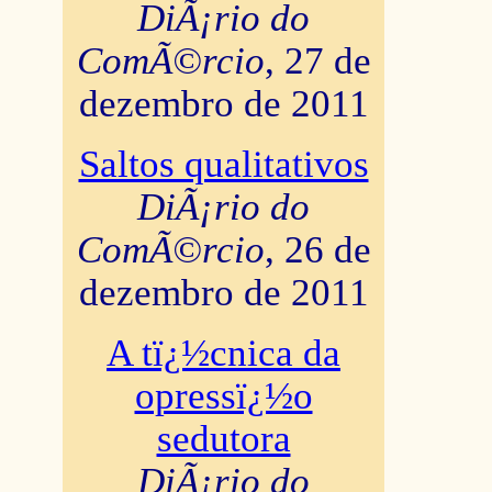
DiÃ¡rio do
ComÃ©rcio
, 27 de
dezembro de 2011
Saltos qualitativos
DiÃ¡rio do
ComÃ©rcio
, 26 de
dezembro de 2011
A tï¿½cnica da
opressï¿½o
sedutora
DiÃ¡rio do