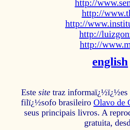
http://www.sem
http://www.t
http://www.insti
http://luizg
http://www.m
english
Este
site
traz informaï¿½ï¿½es s
filï¿½sofo brasileiro
Olavo de 
seus principais livros. A repr
gratuita, des