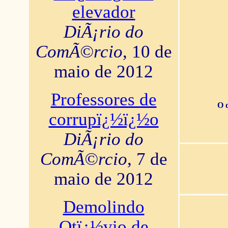
elevador
DiÃ¡rio do
ComÃ©rcio
, 10 de
maio de 2012
Professores de
O 
corrupï¿½ï¿½o
DiÃ¡rio do
ComÃ©rcio
, 7 de
maio de 2012
Demolindo
Otï¿½vio de