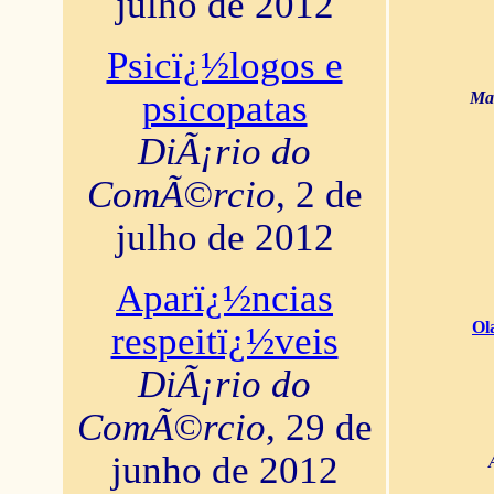
julho de 2012
Psicï¿½logos e
psicopatas
Mar
DiÃ¡rio do
ComÃ©rcio
, 2 de
julho de 2012
Aparï¿½ncias
Ol
respeitï¿½veis
DiÃ¡rio do
ComÃ©rcio
, 29 de
junho de 2012