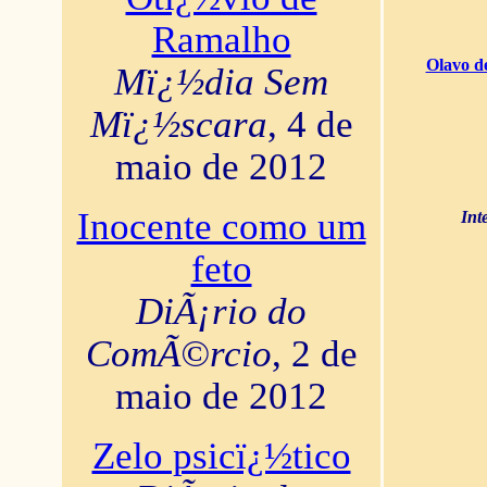
Ramalho
Olavo d
Mï¿½dia Sem
Mï¿½scara
, 4 de
maio de 2012
Inocente como um
Int
feto
DiÃ¡rio do
ComÃ©rcio
, 2 de
maio de 2012
Zelo psicï¿½tico