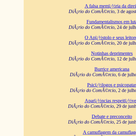
A falsa memï¿½ria da direi
DiÃ¡rio do ComÃ©rcio
, 3 de agos
Fundamentalismos em lut
DiÃ¡rio do ComÃ©rcio
, 24 de jul
O Apï¿½stolo e seus leitor
DiÃ¡rio do ComÃ©rcio
, 20 de jul
Notinhas deprimentes
DiÃ¡rio do ComÃ©rcio
, 12 de jul
Burrice americana
DiÃ¡rio do ComÃ©rcio
, 6 de jul
Psicï¿½logos e psicopata
DiÃ¡rio do ComÃ©rcio
, 2 de jul
Aparï¿½ncias respeitï¿½ve
DiÃ¡rio do ComÃ©rcio
, 29 de jun
Debate e preconceito
DiÃ¡rio do ComÃ©rcio
, 25 de jun
A camuflagem da camufla