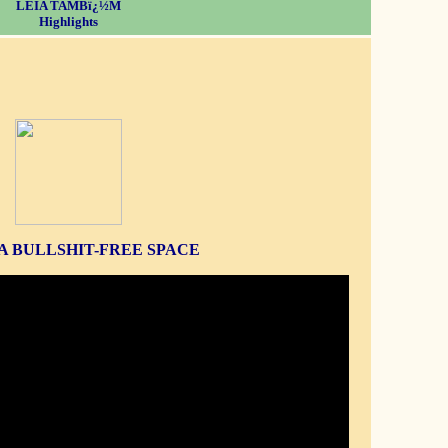
LEIA TAMBï¿½M
Highlights
S A BULLSHIT-FREE SPACE