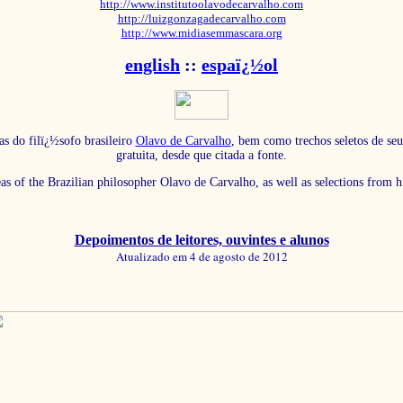
http://www.institutoolavodecarvalho.com
http://luizgonzagadecarvalho.com
http://www.midiasemmascara.org
english
::
espaï¿½ol
as do filï¿½sofo brasileiro
Olavo de Carvalho
, bem como trechos seletos de seu
gratuita, desde que citada a fonte.
eas of the Brazilian philosopher Olavo de Carvalho, as well as selections from 
Depoimentos de leitores, ouvintes e alunos
Atualizado em 4 de agosto de 2012