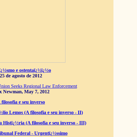
ï¿½smo e ostentaï¿½ï¿½o
25 de agosto de 2012
Union Seeks Regional Law Enforcement
x Newman, May 7, 2012
 filosofia e seu inverso
lio Lemos (A filosofia e seu inverso - II)
 Histï¿½ria (A filosofia e seu inverso - III)
bunal Federal - Urgentï¿½ssimo