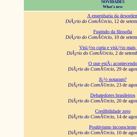
NOVIDADES
What's new
A engenharia da desorde
DiÃ¡rio do ComÃ©rcio
, 12 de sete
Fugindo da filosofia
DiÃ¡rio do ComÃ©rcio
, 10 de sete
Visï¿½o curta e visï¿½o mais 
DiÃ¡rio do ComÃ©rcio
, 2 de setem
O que estÃ¡ acontecend
DiÃ¡rio do ComÃ©rcio
, 29 de ago
Jï¿½ notaram?
DiÃ¡rio do ComÃ©rcio
, 23 de ago
Debatedores brasileiros
DiÃ¡rio do ComÃ©rcio
, 20 de ago
Credibilidade zero
DiÃ¡rio do ComÃ©rcio
, 14 de ago
Positivismo inconsciente
DiÃ¡rio do ComÃ©rcio
, 10 de ago