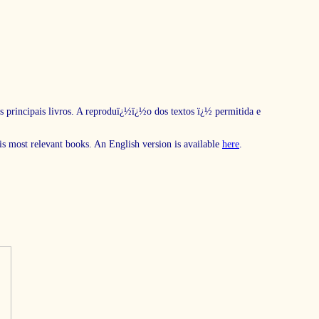
s principais livros. A reproduï¿½ï¿½o dos textos ï¿½ permitida e
his most relevant books. An English version is available
here
.