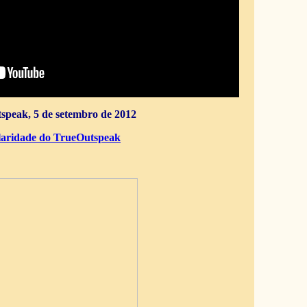
speak, 5 de setembro de 2012
aridade do TrueOutspeak