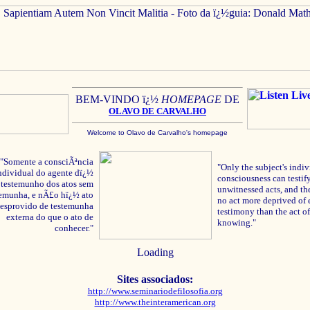
BEM-VINDO ï¿½
HOMEPAGE
DE
OLAVO
DE C
ARVALHO
Welcome to Olavo de Carvalho's homepage
"Somente a consciÃªncia
"Only the subject's indiv
ndividual do agente dï¿½
consciousness can testify
testemunho dos atos sem
unwitnessed acts, and the
temunha, e nÃ£o hï¿½ ato
no act more deprived of 
esprovido de testemunha
testimony than the act of
externa do que o ato de
knowing."
conhecer."
Loading
Sites associados:
http://www.seminariodefilosofia.org
http://www.theinteramerican.org