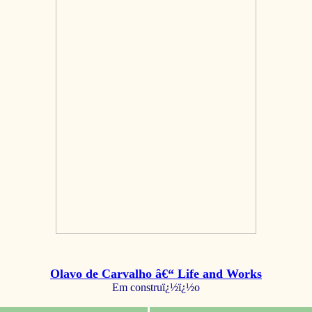
Olavo de Carvalho â€“ Life and Works
Em construï¿½ï¿½o