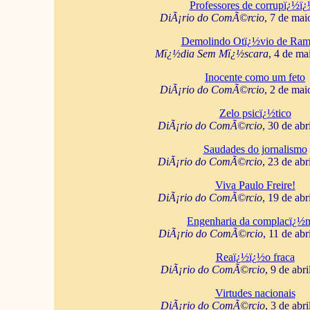
Professores de corrupï¿½ï
DiÃ¡rio do ComÃ©rcio
, 7 de mai
Demolindo Otï¿½vio de Ram
Mï¿½dia Sem Mï¿½scara
, 4 de ma
Inocente como um feto
DiÃ¡rio do ComÃ©rcio
, 2 de mai
Zelo psicï¿½tico
DiÃ¡rio do ComÃ©rcio
, 30 de abr
Saudades do jornalismo
DiÃ¡rio do ComÃ©rcio
, 23 de abr
Viva Paulo Freire!
DiÃ¡rio do ComÃ©rcio
, 19 de abr
Engenharia da complacï¿½n
DiÃ¡rio do ComÃ©rcio
, 11 de abr
Reaï¿½ï¿½o fraca
DiÃ¡rio do ComÃ©rcio
, 9 de abr
Virtudes nacionais
DiÃ¡rio do ComÃ©rcio
, 3 de abr