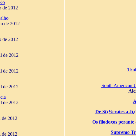
¿½o
o de 2012
alho
io de 2012
o de 2012
il de 2012
Tru
il de 2012
South American 
il de 2012
Ale
cia
A
il de 2012
De Sï¿½crates a Jï¿½
il de 2012
Os filodoxos perante a
Supremo Tri
il de 2012