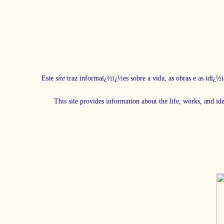
Este
site
traz informaï¿½ï¿½es sobre a vida, as obras e as idï¿½i
This site provides information about the life, works, and id