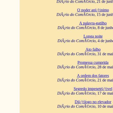
DiÃ¡rio do ComÃ©rcio
, 21 de jun
O poder anï¿½nimo
DiÃ¡rio do ComÃ©rcio
, 15 de jun
A palavra-gatilho
DiÃ¡rio do ComÃ©rcio
, 8 de jun
Longa noite
DiÃ¡rio do ComÃ©rcio
, 4 de jun
Ato falho
DiÃ¡rio do ComÃ©rcio
, 31 de ma
Promessa cumprida
DiÃ¡rio do ComÃ©rcio
, 28 de ma
A ordem dos fatores
DiÃ¡rio do ComÃ©rcio
, 21 de ma
Segredo impenetrï¿½vel
DiÃ¡rio do ComÃ©rcio
, 17 de ma
Diï¿½logo no elevador
DiÃ¡rio do ComÃ©rcio
, 10 de ma