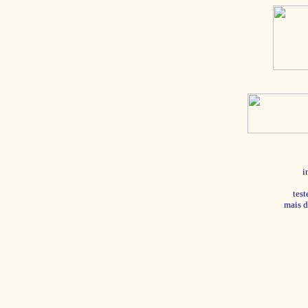
i
tes
mais d