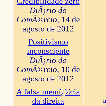
Credibilidade zero
DiÃ¡rio do
ComÃ©rcio
, 14 de
agosto de 2012
Positivismo
inconsciente
DiÃ¡rio do
ComÃ©rcio
, 10 de
agosto de 2012
A falsa memï¿½ria
da direita
D