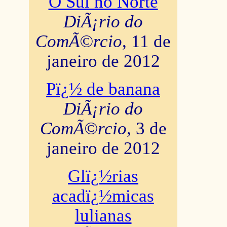
O Sul no Norte
DiÃ¡rio do
ComÃ©rcio
, 11 de
janeiro de 2012
Pï¿½ de banana
DiÃ¡rio do
ComÃ©rcio
, 3 de
janeiro de 2012
Glï¿½rias
acadï¿½micas
lulianas