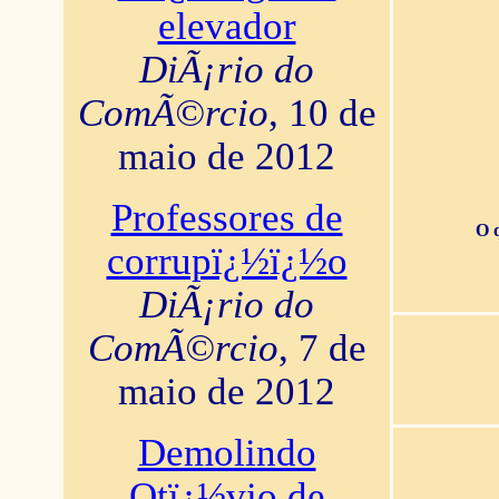
elevador
DiÃ¡rio do
ComÃ©rcio
, 10 de
maio de 2012
Professores de
O 
corrupï¿½ï¿½o
DiÃ¡rio do
ComÃ©rcio
, 7 de
maio de 2012
Demolindo
Otï¿½vio de