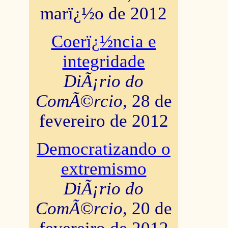
marï¿½o de 2012
Coerï¿½ncia e
integridade
DiÃ¡rio do
ComÃ©rcio
, 28 de
fevereiro de 2012
Democratizando o
extremismo
DiÃ¡rio do
ComÃ©rcio
, 20 de