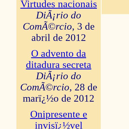
Virtudes nacionais
DiÃ¡rio do
ComÃ©rcio
, 3 de
abril de 2012
O advento da
ditadura secreta
DiÃ¡rio do
ComÃ©rcio
, 28 de
marï¿½o de 2012
Onipresente e
invisï¿½vel