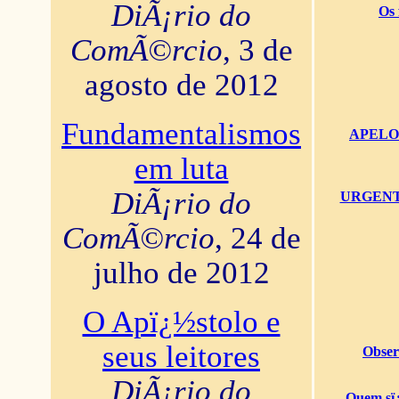
DiÃ¡rio do
Os 
ComÃ©rcio
, 3 de
agosto de 2012
Fundamentalismos
APELO U
em luta
DiÃ¡rio do
URGENTï¿
ComÃ©rcio
, 24 de
julho de 2012
O Apï¿½stolo e
seus leitores
Obser
DiÃ¡rio do
Quem sï¿