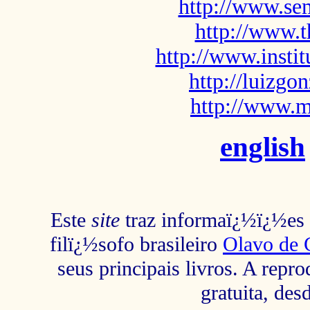
http://www.sem
http://www.t
http://www.insti
http://luizg
http://www.m
english
Este
site
traz informaï¿½ï¿½es s
filï¿½sofo brasileiro
Olavo de 
seus principais livros. A repr
gratuita, des