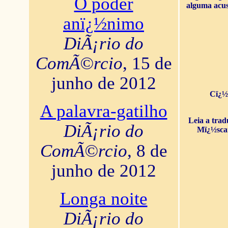
O poder
alguma acus
anï¿½nimo
DiÃ¡rio do
ComÃ©rcio
, 15 de
junho de 2012
Cï¿½
A palavra-gatilho
Leia a tra
DiÃ¡rio do
Mï¿½sca
ComÃ©rcio
, 8 de
junho de 2012
Longa noite
DiÃ¡rio do