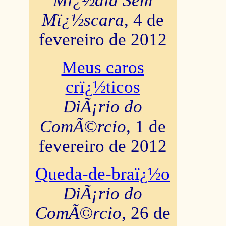
Mï¿½dia Sem
Mï¿½scara
, 4 de
fevereiro de 2012
Meus caros
crï¿½ticos
DiÃ¡rio do
ComÃ©rcio
, 1 de
fevereiro de 2012
Queda-de-braï¿½o
DiÃ¡rio do
ComÃ©rcio
, 26 de