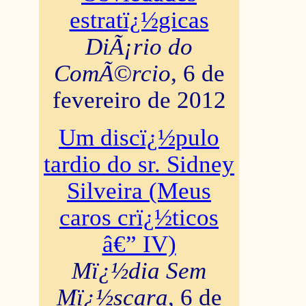
estratï¿½gicas
DiÃ¡rio do
ComÃ©rcio
, 6 de
fevereiro de 2012
Um discï¿½pulo
tardio do sr. Sidney
Silveira (Meus
caros crï¿½ticos
â€” IV)
Mï¿½dia Sem
Mï¿½scara
, 6 de