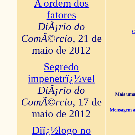
A ordem dos
fatores
DiÃ¡rio do
O
ComÃ©rcio
, 21 de
maio de 2012
Segredo
impenetrï¿½vel
DiÃ¡rio do
Mais uma 
ComÃ©rcio
, 17 de
Mensagem ao
maio de 2012
Diï¿½logo no