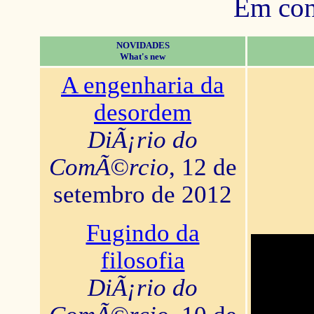
Em con
NOVIDADES
What's new
A engenharia da
desordem
DiÃ¡rio do
ComÃ©rcio
, 12 de
setembro de 2012
Fugindo da
filosofia
DiÃ¡rio do