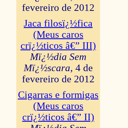
fevereiro de 2012
Jaca filosï¿½fica
(Meus caros
crï¿½ticos â€” III)
Mï¿½dia Sem
Mï¿½scara
, 4 de
fevereiro de 2012
Cigarras e formigas
(Meus caros
crï¿½ticos â€” II)