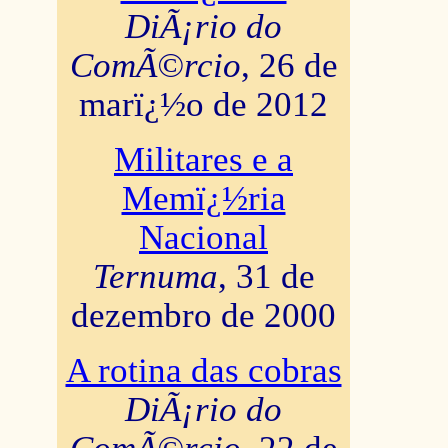
DiÃ¡rio do
ComÃ©rcio
, 26 de
marï¿½o de 2012
Militares e a
Memï¿½ria
Nacional
Ternuma
, 31 de
dezembro de 2000
A rotina das cobras
DiÃ¡rio do