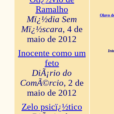
Ramalho
Olavo d
Mï¿½dia Sem
Mï¿½scara
, 4 de
maio de 2012
Inocente como um
Int
feto
DiÃ¡rio do
ComÃ©rcio
, 2 de
maio de 2012
Zelo psicï¿½tico