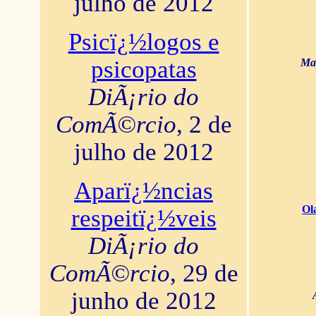
julho de 2012
Psicï¿½logos e
psicopatas
Mar
DiÃ¡rio do
ComÃ©rcio
, 2 de
julho de 2012
Aparï¿½ncias
Ol
respeitï¿½veis
DiÃ¡rio do
ComÃ©rcio
, 29 de
junho de 2012