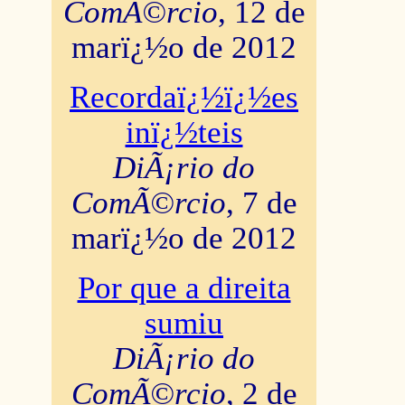
ComÃ©rcio
, 12 de
marï¿½o de 2012
Recordaï¿½ï¿½es
inï¿½teis
DiÃ¡rio do
ComÃ©rcio
, 7 de
marï¿½o de 2012
Por que a direita
sumiu
DiÃ¡rio do
ComÃ©rcio
, 2 de