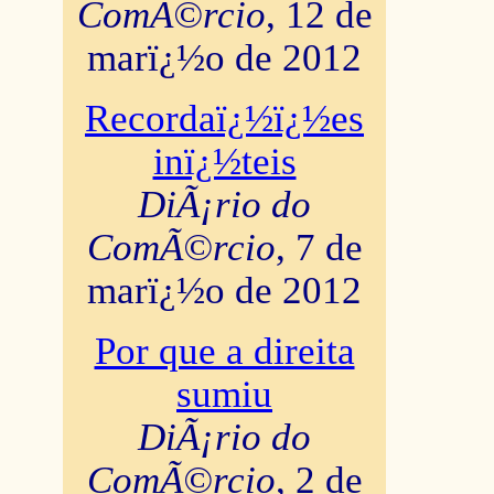
ComÃ©rcio
, 12 de
marï¿½o de 2012
Recordaï¿½ï¿½es
inï¿½teis
DiÃ¡rio do
ComÃ©rcio
, 7 de
marï¿½o de 2012
Por que a direita
sumiu
DiÃ¡rio do
ComÃ©rcio
, 2 de