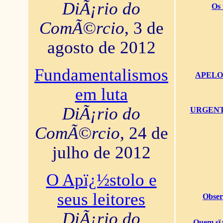
DiÃ¡rio do
Os 
ComÃ©rcio
, 3 de
agosto de 2012
Fundamentalismos
APELO U
em luta
DiÃ¡rio do
URGENTï¿
ComÃ©rcio
, 24 de
julho de 2012
O Apï¿½stolo e
seus leitores
Obser
DiÃ¡rio do
Quem sï¿