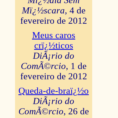
Mï¿½dia Sem
Mï¿½scara
, 4 de
fevereiro de 2012
Meus caros
crï¿½ticos
DiÃ¡rio do
ComÃ©rcio
, 1 de
fevereiro de 2012
Queda-de-braï¿½o
DiÃ¡rio do
ComÃ©rcio
, 26 de