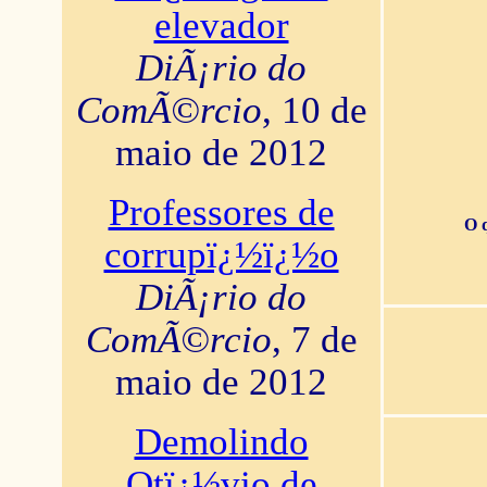
elevador
DiÃ¡rio do
ComÃ©rcio
, 10 de
maio de 2012
Professores de
O 
corrupï¿½ï¿½o
DiÃ¡rio do
ComÃ©rcio
, 7 de
maio de 2012
Demolindo
Otï¿½vio de