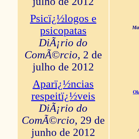
julho de 2012
Psicï¿½logos e
psicopatas
Mar
DiÃ¡rio do
ComÃ©rcio
, 2 de
julho de 2012
Aparï¿½ncias
Ol
respeitï¿½veis
DiÃ¡rio do
ComÃ©rcio
, 29 de
junho de 2012