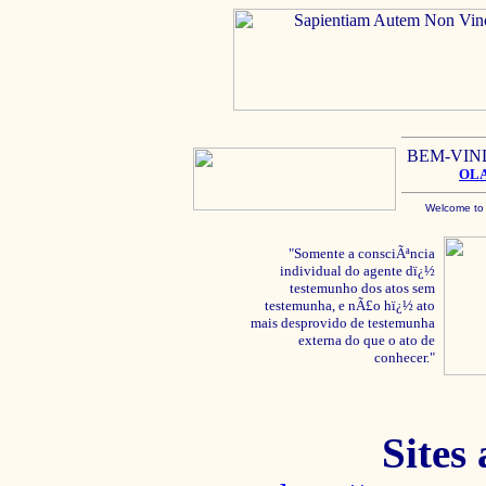
BEM-VIN
OL
Welcome to
"Somente a consciÃªncia
individual do agente dï¿½
testemunho dos atos sem
testemunha, e nÃ£o hï¿½ ato
mais desprovido de testemunha
externa do que o ato de
conhecer."
Sites