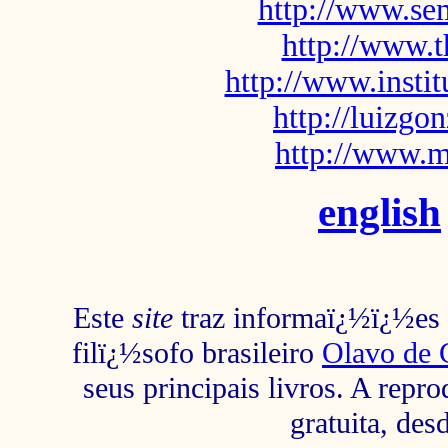
http://www.sem
http://www.t
http://www.insti
http://luizg
http://www.m
english
Este
site
traz informaï¿½ï¿½es s
filï¿½sofo brasileiro
Olavo de 
seus principais livros. A repr
gratuita, des