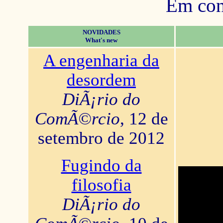
Em con
NOVIDADES
What's new
A engenharia da
desordem
DiÃ¡rio do
ComÃ©rcio
, 12 de
setembro de 2012
Fugindo da
filosofia
DiÃ¡rio do