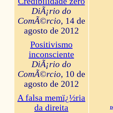
Credibilidade zero
DiÃ¡rio do
ComÃ©rcio
, 14 de
agosto de 2012
Positivismo
inconsciente
DiÃ¡rio do
ComÃ©rcio
, 10 de
agosto de 2012
A falsa memï¿½ria
da direita
D