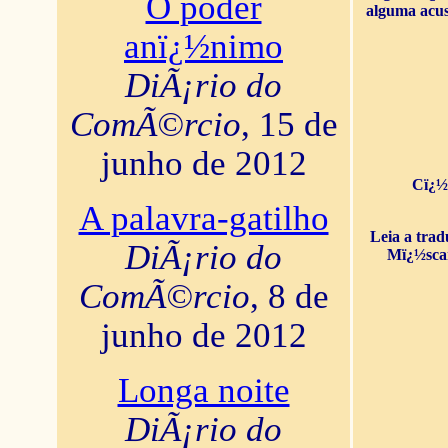
O poder
alguma acus
anï¿½nimo
DiÃ¡rio do
ComÃ©rcio
, 15 de
junho de 2012
Cï¿½
A palavra-gatilho
Leia a tra
DiÃ¡rio do
Mï¿½sca
ComÃ©rcio
, 8 de
junho de 2012
Longa noite
DiÃ¡rio do