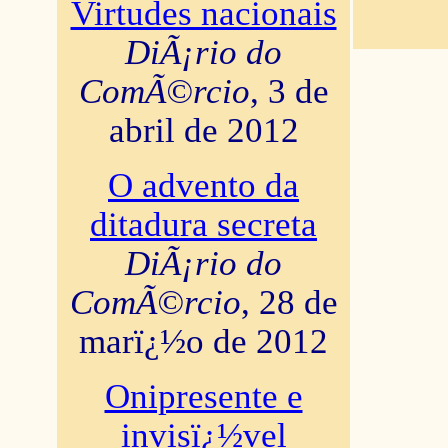
Virtudes nacionais
DiÃ¡rio do
ComÃ©rcio
, 3 de
abril de 2012
O advento da
ditadura secreta
DiÃ¡rio do
ComÃ©rcio
, 28 de
marï¿½o de 2012
Onipresente e
invisï¿½vel