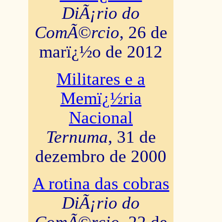
DiÃ¡rio do
ComÃ©rcio
, 26 de
marï¿½o de 2012
Militares e a
Memï¿½ria
Nacional
Ternuma
, 31 de
dezembro de 2000
A rotina das cobras
DiÃ¡rio do