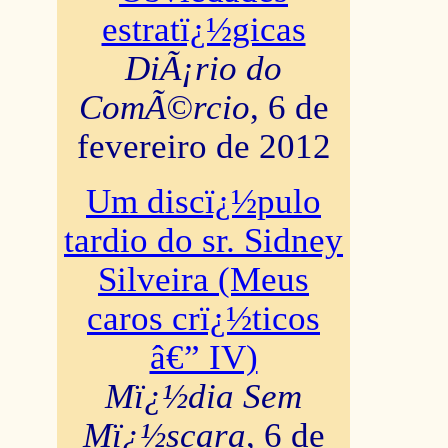
estratï¿½gicas
DiÃ¡rio do
ComÃ©rcio
, 6 de
fevereiro de 2012
Um discï¿½pulo
tardio do sr. Sidney
Silveira (Meus
caros crï¿½ticos
â€” IV)
Mï¿½dia Sem
Mï¿½scara
, 6 de