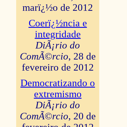
marï¿½o de 2012
Coerï¿½ncia e
integridade
DiÃ¡rio do
ComÃ©rcio
, 28 de
fevereiro de 2012
Democratizando o
extremismo
DiÃ¡rio do
ComÃ©rcio
, 20 de