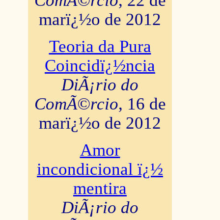
ComÃ©rcio
, 22 de
marï¿½o de 2012
Teoria da Pura
Coincidï¿½ncia
DiÃ¡rio do
ComÃ©rcio
, 16 de
marï¿½o de 2012
Amor
incondicional ï¿½
mentira
DiÃ¡rio do