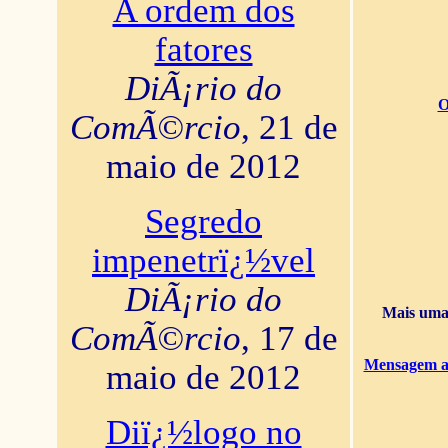
A ordem dos
fatores
DiÃ¡rio do
O
ComÃ©rcio
, 21 de
maio de 2012
Segredo
impenetrï¿½vel
DiÃ¡rio do
Mais uma 
ComÃ©rcio
, 17 de
Mensagem ao
maio de 2012
Diï¿½logo no