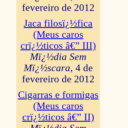
fevereiro de 2012
Jaca filosï¿½fica
(Meus caros
crï¿½ticos â€” III)
Mï¿½dia Sem
Mï¿½scara
, 4 de
fevereiro de 2012
Cigarras e formigas
(Meus caros
crï¿½ticos â€” II)