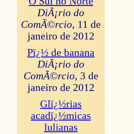
O Sul no Norte
DiÃ¡rio do
ComÃ©rcio
, 11 de
janeiro de 2012
Pï¿½ de banana
DiÃ¡rio do
ComÃ©rcio
, 3 de
janeiro de 2012
Glï¿½rias
acadï¿½micas
lulianas