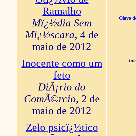
Ramalho
Olavo d
Mï¿½dia Sem
Mï¿½scara
, 4 de
maio de 2012
Inocente como um
Int
feto
DiÃ¡rio do
ComÃ©rcio
, 2 de
maio de 2012
Zelo psicï¿½tico