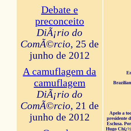
Debate e
preconceito
DiÃ¡rio do
ComÃ©rcio
, 25 de
junho de 2012
A camuflagem da
En
camuflagem
Brazilia
DiÃ¡rio do
ComÃ©rcio
, 21 de
Apelo a to
junho de 2012
presidente 
Esclusa. Por
Hugo Chï¿½ve