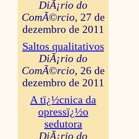
DiÃ¡rio do
ComÃ©rcio
, 27 de
dezembro de 2011
Saltos qualitativos
DiÃ¡rio do
ComÃ©rcio
, 26 de
dezembro de 2011
A tï¿½cnica da
opressï¿½o
sedutora
DiÃ¡rio do