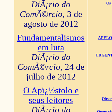
DiÃ¡rio do
Os 
ComÃ©rcio
, 3 de
agosto de 2012
Fundamentalismos
APELO U
em luta
DiÃ¡rio do
URGENTï¿
ComÃ©rcio
, 24 de
julho de 2012
O Apï¿½stolo e
seus leitores
Obser
DiÃ¡rio do
Quem sï¿