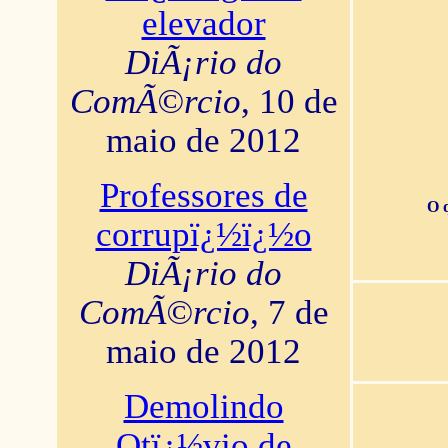
elevador
DiÃ¡rio do
ComÃ©rcio
, 10 de
maio de 2012
Professores de
O 
corrupï¿½ï¿½o
DiÃ¡rio do
ComÃ©rcio
, 7 de
maio de 2012
Demolindo
Otï¿½vio de