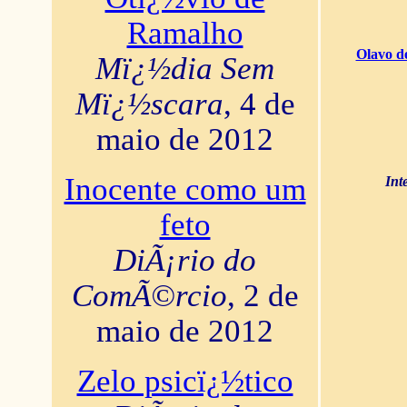
Ramalho
Olavo d
Mï¿½dia Sem
Mï¿½scara
, 4 de
maio de 2012
Inocente como um
Int
feto
DiÃ¡rio do
ComÃ©rcio
, 2 de
maio de 2012
Zelo psicï¿½tico