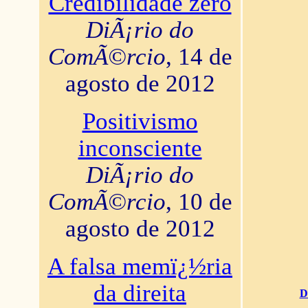
Credibilidade zero
DiÃ¡rio do
ComÃ©rcio
, 14 de
agosto de 2012
Positivismo
inconsciente
DiÃ¡rio do
ComÃ©rcio
, 10 de
agosto de 2012
A falsa memï¿½ria
da direita
D