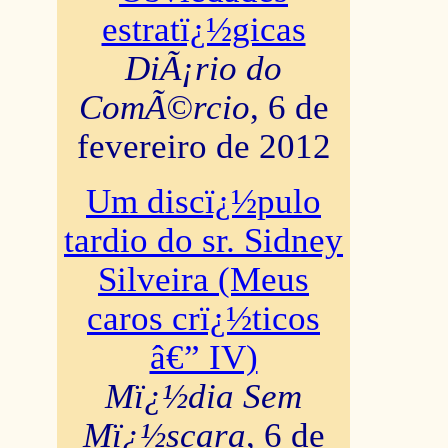
estratï¿½gicas
DiÃ¡rio do
ComÃ©rcio
, 6 de
fevereiro de 2012
Um discï¿½pulo
tardio do sr. Sidney
Silveira (Meus
caros crï¿½ticos
â€” IV)
Mï¿½dia Sem
Mï¿½scara
, 6 de