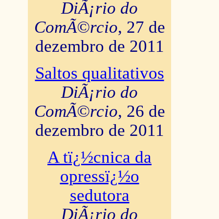
DiÃ¡rio do
ComÃ©rcio
, 27 de
dezembro de 2011
Saltos qualitativos
DiÃ¡rio do
ComÃ©rcio
, 26 de
dezembro de 2011
A tï¿½cnica da
opressï¿½o
sedutora
DiÃ¡rio do