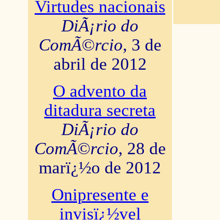
Virtudes nacionais
DiÃ¡rio do
ComÃ©rcio
, 3 de
abril de 2012
O advento da
ditadura secreta
DiÃ¡rio do
ComÃ©rcio
, 28 de
marï¿½o de 2012
Onipresente e
invisï¿½vel