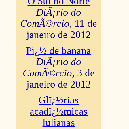
O Sul no Norte
DiÃ¡rio do
ComÃ©rcio
, 11 de
janeiro de 2012
Pï¿½ de banana
DiÃ¡rio do
ComÃ©rcio
, 3 de
janeiro de 2012
Glï¿½rias
acadï¿½micas
lulianas