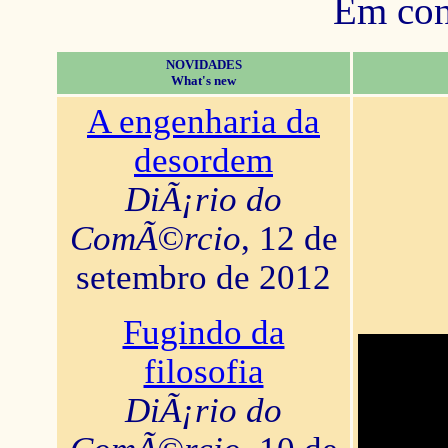
Em con
NOVIDADES
What's new
A engenharia da
desordem
DiÃ¡rio do
ComÃ©rcio
, 12 de
setembro de 2012
Fugindo da
filosofia
DiÃ¡rio do