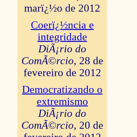
marï¿½o de 2012
Coerï¿½ncia e
integridade
DiÃ¡rio do
ComÃ©rcio
, 28 de
fevereiro de 2012
Democratizando o
extremismo
DiÃ¡rio do
ComÃ©rcio
, 20 de