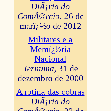
DiÃ¡rio do
ComÃ©rcio
, 26 de
marï¿½o de 2012
Militares e a
Memï¿½ria
Nacional
Ternuma
, 31 de
dezembro de 2000
A rotina das cobras
DiÃ¡rio do