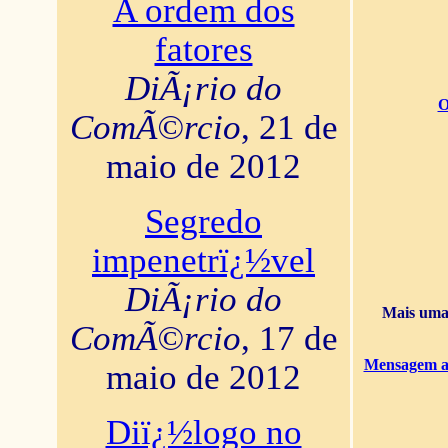
A ordem dos
fatores
DiÃ¡rio do
O
ComÃ©rcio
, 21 de
maio de 2012
Segredo
impenetrï¿½vel
DiÃ¡rio do
Mais uma 
ComÃ©rcio
, 17 de
Mensagem ao
maio de 2012
Diï¿½logo no