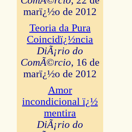
ComÃ©rcio
, 22 de
marï¿½o de 2012
Teoria da Pura
Coincidï¿½ncia
DiÃ¡rio do
ComÃ©rcio
, 16 de
marï¿½o de 2012
Amor
incondicional ï¿½
mentira
DiÃ¡rio do