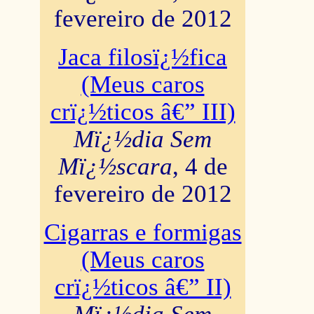
fevereiro de 2012
Jaca filosï¿½fica
(Meus caros
crï¿½ticos â€” III)
Mï¿½dia Sem
Mï¿½scara
, 4 de
fevereiro de 2012
Cigarras e formigas
(Meus caros
crï¿½ticos â€” II)