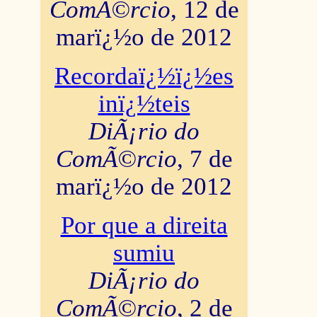
ComÃ©rcio
, 12 de
marï¿½o de 2012
Recordaï¿½ï¿½es
inï¿½teis
DiÃ¡rio do
ComÃ©rcio
, 7 de
marï¿½o de 2012
Por que a direita
sumiu
DiÃ¡rio do
ComÃ©rcio
, 2 de