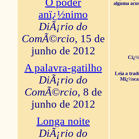
O poder
alguma acus
anï¿½nimo
DiÃ¡rio do
ComÃ©rcio
, 15 de
junho de 2012
Cï¿½
A palavra-gatilho
Leia a tra
DiÃ¡rio do
Mï¿½sca
ComÃ©rcio
, 8 de
junho de 2012
Longa noite
DiÃ¡rio do