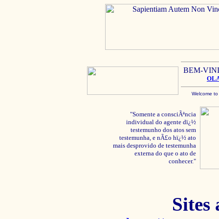
BEM-VIN
OL
Welcome to
"Somente a consciÃªncia
individual do agente dï¿½
testemunho dos atos sem
testemunha, e nÃ£o hï¿½ ato
mais desprovido de testemunha
externa do que o ato de
conhecer."
Sites