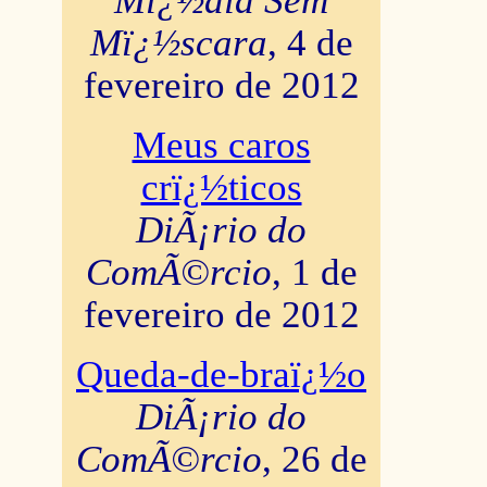
Mï¿½dia Sem
Mï¿½scara
, 4 de
fevereiro de 2012
Meus caros
crï¿½ticos
DiÃ¡rio do
ComÃ©rcio
, 1 de
fevereiro de 2012
Queda-de-braï¿½o
DiÃ¡rio do
ComÃ©rcio
, 26 de