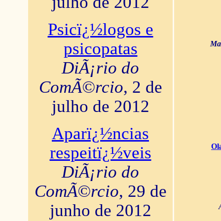
julho de 2012
Psicï¿½logos e
psicopatas
Mar
DiÃ¡rio do
ComÃ©rcio
, 2 de
julho de 2012
Aparï¿½ncias
Ol
respeitï¿½veis
DiÃ¡rio do
ComÃ©rcio
, 29 de
junho de 2012