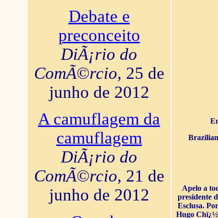
Debate e
preconceito
DiÃ¡rio do
ComÃ©rcio
, 25 de
junho de 2012
A camuflagem da
En
camuflagem
Brazilia
DiÃ¡rio do
ComÃ©rcio
, 21 de
Apelo a to
junho de 2012
presidente 
Esclusa. Por
Hugo Chï¿½ve