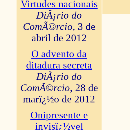
Virtudes nacionais
DiÃ¡rio do
ComÃ©rcio
, 3 de
abril de 2012
O advento da
ditadura secreta
DiÃ¡rio do
ComÃ©rcio
, 28 de
marï¿½o de 2012
Onipresente e
invisï¿½vel