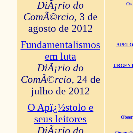
DiÃ¡rio do
Os 
ComÃ©rcio
, 3 de
agosto de 2012
Fundamentalismos
APELO U
em luta
DiÃ¡rio do
URGENTï¿
ComÃ©rcio
, 24 de
julho de 2012
O Apï¿½stolo e
seus leitores
Obser
DiÃ¡rio do
Quem sï¿