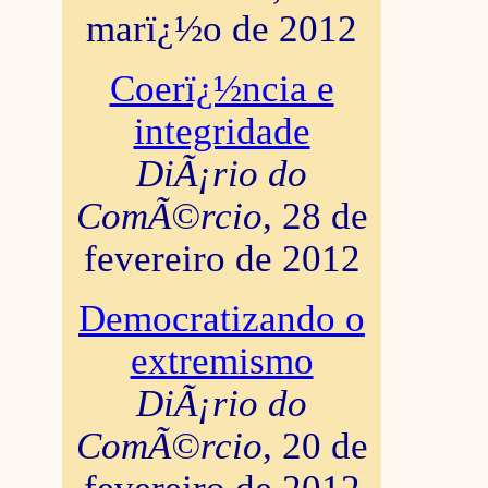
marï¿½o de 2012
Coerï¿½ncia e
integridade
DiÃ¡rio do
ComÃ©rcio
, 28 de
fevereiro de 2012
Democratizando o
extremismo
DiÃ¡rio do
ComÃ©rcio
, 20 de