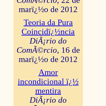
ComÃ©rcio
, 22 de
marï¿½o de 2012
Teoria da Pura
Coincidï¿½ncia
DiÃ¡rio do
ComÃ©rcio
, 16 de
marï¿½o de 2012
Amor
incondicional ï¿½
mentira
DiÃ¡rio do