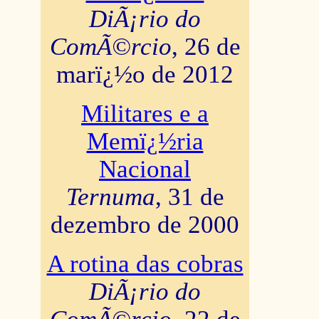
DiÃ¡rio do
ComÃ©rcio
, 26 de
marï¿½o de 2012
Militares e a
Memï¿½ria
Nacional
Ternuma
, 31 de
dezembro de 2000
A rotina das cobras
DiÃ¡rio do