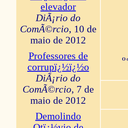
elevador
DiÃ¡rio do
ComÃ©rcio
, 10 de
maio de 2012
Professores de
O 
corrupï¿½ï¿½o
DiÃ¡rio do
ComÃ©rcio
, 7 de
maio de 2012
Demolindo
Otï¿½vio de