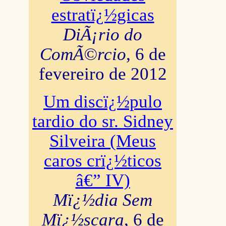
estratï¿½gicas
DiÃ¡rio do
ComÃ©rcio
, 6 de
fevereiro de 2012
Um discï¿½pulo
tardio do sr. Sidney
Silveira (Meus
caros crï¿½ticos
â€” IV)
Mï¿½dia Sem
Mï¿½scara
, 6 de