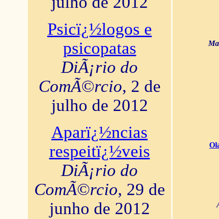
julho de 2012
Psicï¿½logos e
psicopatas
Mar
DiÃ¡rio do
ComÃ©rcio
, 2 de
julho de 2012
Aparï¿½ncias
Ol
respeitï¿½veis
DiÃ¡rio do
ComÃ©rcio
, 29 de
junho de 2012