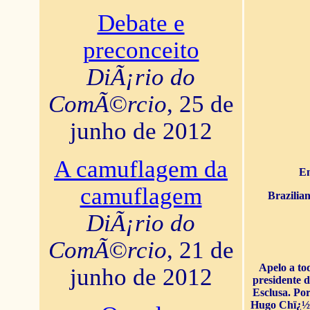
Debate e
preconceito
DiÃ¡rio do
ComÃ©rcio
, 25 de
junho de 2012
A camuflagem da
En
camuflagem
Brazilia
DiÃ¡rio do
ComÃ©rcio
, 21 de
Apelo a to
junho de 2012
presidente 
Esclusa. Por
Hugo Chï¿½ve