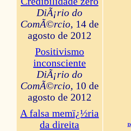
Credibilidade zero
DiÃ¡rio do
ComÃ©rcio
, 14 de
agosto de 2012
Positivismo
inconsciente
DiÃ¡rio do
ComÃ©rcio
, 10 de
agosto de 2012
A falsa memï¿½ria
da direita
D