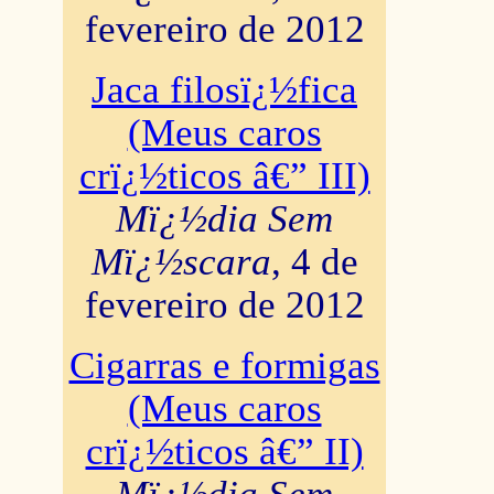
fevereiro de 2012
Jaca filosï¿½fica
(Meus caros
crï¿½ticos â€” III)
Mï¿½dia Sem
Mï¿½scara
, 4 de
fevereiro de 2012
Cigarras e formigas
(Meus caros
crï¿½ticos â€” II)