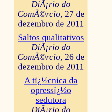
DiÃ¡rio do
ComÃ©rcio
, 27 de
dezembro de 2011
Saltos qualitativos
DiÃ¡rio do
ComÃ©rcio
, 26 de
dezembro de 2011
A tï¿½cnica da
opressï¿½o
sedutora
DiÃ¡rio do