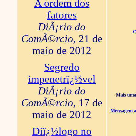
A ordem dos
fatores
DiÃ¡rio do
O
ComÃ©rcio
, 21 de
maio de 2012
Segredo
impenetrï¿½vel
DiÃ¡rio do
Mais uma 
ComÃ©rcio
, 17 de
Mensagem ao
maio de 2012
Diï¿½logo no