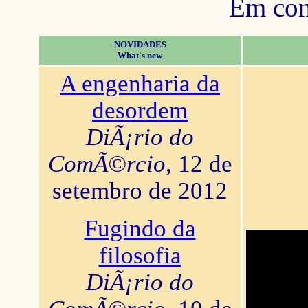
Em con
NOVIDADES
What's new
A engenharia da
desordem
DiÃ¡rio do
ComÃ©rcio
, 12 de
setembro de 2012
Fugindo da
filosofia
DiÃ¡rio do