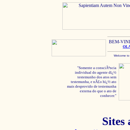
BEM-VIN
OL
Welcome to
"Somente a consciÃªncia
individual do agente dï¿½
testemunho dos atos sem
testemunha, e nÃ£o hï¿½ ato
mais desprovido de testemunha
externa do que o ato de
conhecer."
Sites