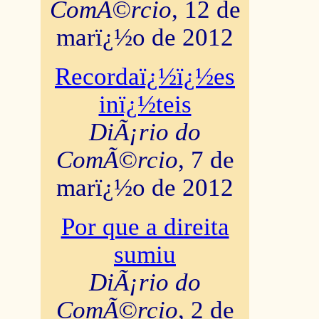
ComÃ©rcio
, 12 de
marï¿½o de 2012
Recordaï¿½ï¿½es
inï¿½teis
DiÃ¡rio do
ComÃ©rcio
, 7 de
marï¿½o de 2012
Por que a direita
sumiu
DiÃ¡rio do
ComÃ©rcio
, 2 de