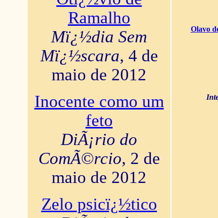
Ramalho
Olavo d
Mï¿½dia Sem
Mï¿½scara
, 4 de
maio de 2012
Inocente como um
Int
feto
DiÃ¡rio do
ComÃ©rcio
, 2 de
maio de 2012
Zelo psicï¿½tico