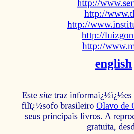
http://www.sem
http://www.t
http://www.insti
http://luizg
http://www.m
english
Este
site
traz informaï¿½ï¿½es s
filï¿½sofo brasileiro
Olavo de 
seus principais livros. A repr
gratuita, des