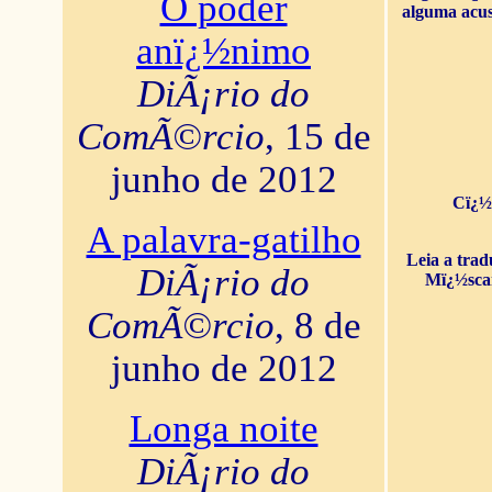
O poder
alguma acus
anï¿½nimo
DiÃ¡rio do
ComÃ©rcio
, 15 de
junho de 2012
Cï¿½
A palavra-gatilho
Leia a tra
DiÃ¡rio do
Mï¿½sca
ComÃ©rcio
, 8 de
junho de 2012
Longa noite
DiÃ¡rio do