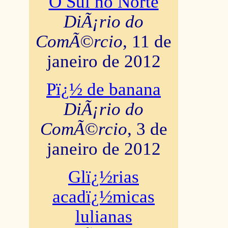
O Sul no Norte
DiÃ¡rio do
ComÃ©rcio
, 11 de
janeiro de 2012
Pï¿½ de banana
DiÃ¡rio do
ComÃ©rcio
, 3 de
janeiro de 2012
Glï¿½rias
acadï¿½micas
lulianas