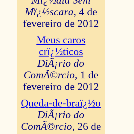
Mï¿½dia Sem
Mï¿½scara
, 4 de
fevereiro de 2012
Meus caros
crï¿½ticos
DiÃ¡rio do
ComÃ©rcio
, 1 de
fevereiro de 2012
Queda-de-braï¿½o
DiÃ¡rio do
ComÃ©rcio
, 26 de