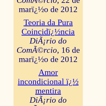
ComÃ©rcio
, 22 de
marï¿½o de 2012
Teoria da Pura
Coincidï¿½ncia
DiÃ¡rio do
ComÃ©rcio
, 16 de
marï¿½o de 2012
Amor
incondicional ï¿½
mentira
DiÃ¡rio do