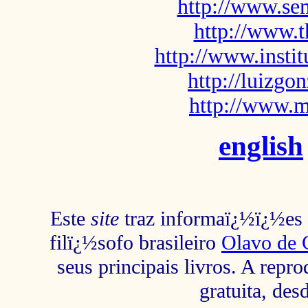
http://www.sem
http://www.t
http://www.insti
http://luizg
http://www.m
english
Este
site
traz informaï¿½ï¿½es s
filï¿½sofo brasileiro
Olavo de 
seus principais livros. A repr
gratuita, des