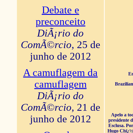
Debate e
preconceito
DiÃ¡rio do
ComÃ©rcio
, 25 de
junho de 2012
A camuflagem da
En
camuflagem
Brazilia
DiÃ¡rio do
ComÃ©rcio
, 21 de
Apelo a to
junho de 2012
presidente 
Esclusa. Por
Hugo Chï¿½ve