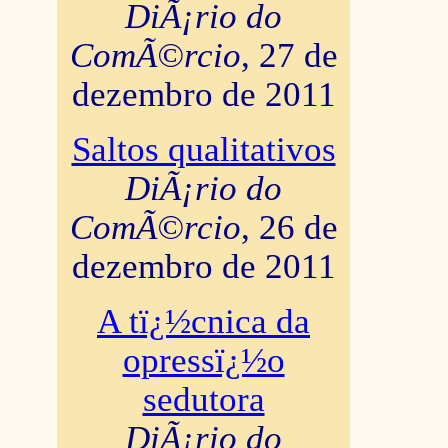
DiÃ¡rio do
ComÃ©rcio
, 27 de
dezembro de 2011
Saltos qualitativos
DiÃ¡rio do
ComÃ©rcio
, 26 de
dezembro de 2011
A tï¿½cnica da
opressï¿½o
sedutora
DiÃ¡rio do