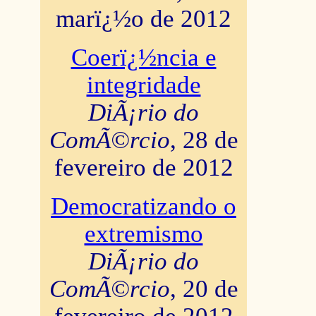
marï¿½o de 2012
Coerï¿½ncia e
integridade
DiÃ¡rio do
ComÃ©rcio
, 28 de
fevereiro de 2012
Democratizando o
extremismo
DiÃ¡rio do
ComÃ©rcio
, 20 de