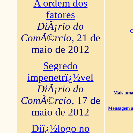
A ordem dos
fatores
DiÃ¡rio do
O
ComÃ©rcio
, 21 de
maio de 2012
Segredo
impenetrï¿½vel
DiÃ¡rio do
Mais uma 
ComÃ©rcio
, 17 de
Mensagem ao
maio de 2012
Diï¿½logo no