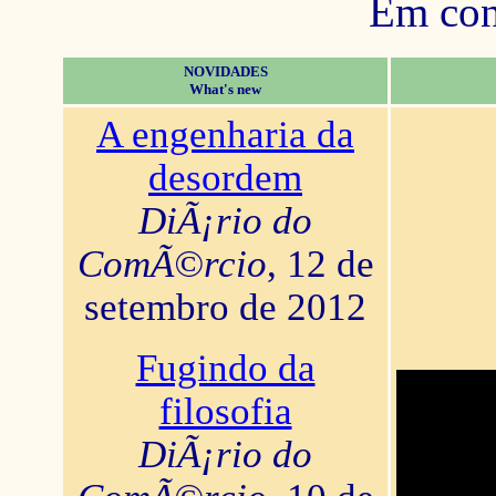
Em con
NOVIDADES
What's new
A engenharia da
desordem
DiÃ¡rio do
ComÃ©rcio
, 12 de
setembro de 2012
Fugindo da
filosofia
DiÃ¡rio do