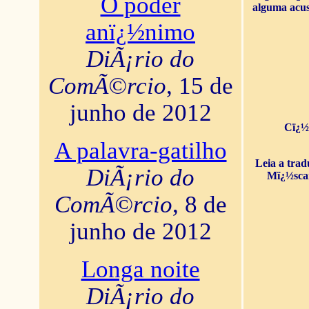
O poder
alguma acus
anï¿½nimo
DiÃ¡rio do
ComÃ©rcio
, 15 de
junho de 2012
Cï¿½
A palavra-gatilho
Leia a tra
DiÃ¡rio do
Mï¿½sca
ComÃ©rcio
, 8 de
junho de 2012
Longa noite
DiÃ¡rio do