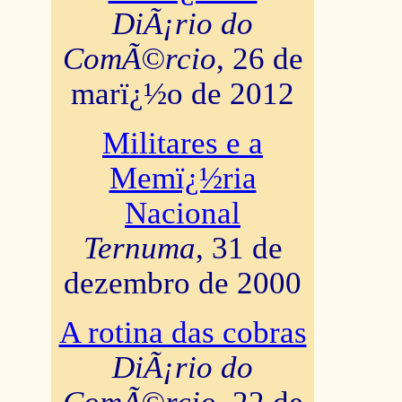
DiÃ¡rio do
ComÃ©rcio
, 26 de
marï¿½o de 2012
Militares e a
Memï¿½ria
Nacional
Ternuma
, 31 de
dezembro de 2000
A rotina das cobras
DiÃ¡rio do