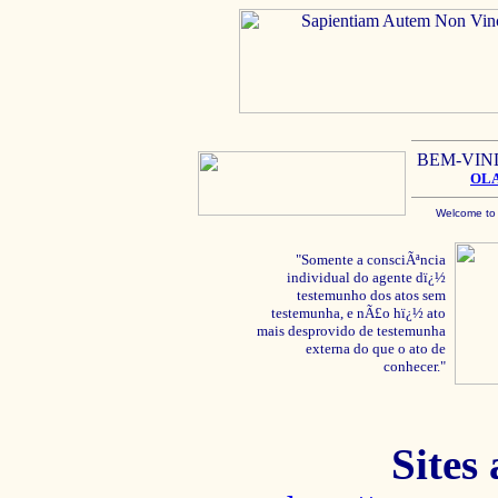
BEM-VIN
OL
Welcome to
"Somente a consciÃªncia
individual do agente dï¿½
testemunho dos atos sem
testemunha, e nÃ£o hï¿½ ato
mais desprovido de testemunha
externa do que o ato de
conhecer."
Sites