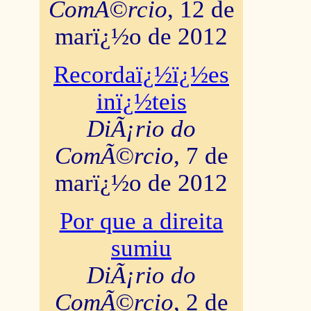
ComÃ©rcio
, 12 de
marï¿½o de 2012
Recordaï¿½ï¿½es
inï¿½teis
DiÃ¡rio do
ComÃ©rcio
, 7 de
marï¿½o de 2012
Por que a direita
sumiu
DiÃ¡rio do
ComÃ©rcio
, 2 de