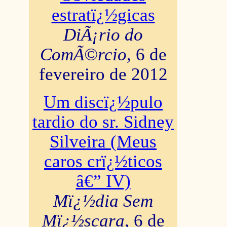
estratï¿½gicas
DiÃ¡rio do
ComÃ©rcio
, 6 de
fevereiro de 2012
Um discï¿½pulo
tardio do sr. Sidney
Silveira (Meus
caros crï¿½ticos
â€” IV)
Mï¿½dia Sem
Mï¿½scara
, 6 de