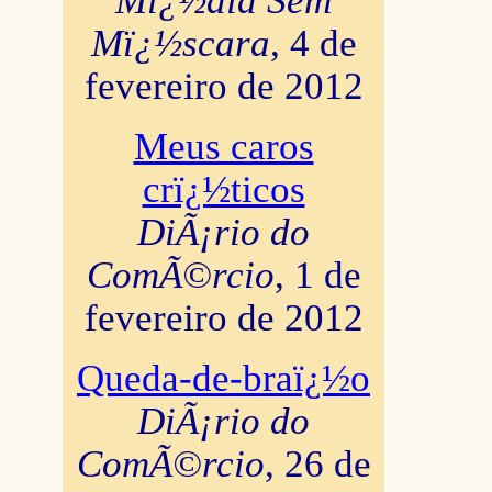
Mï¿½dia Sem
Mï¿½scara
, 4 de
fevereiro de 2012
Meus caros
crï¿½ticos
DiÃ¡rio do
ComÃ©rcio
, 1 de
fevereiro de 2012
Queda-de-braï¿½o
DiÃ¡rio do
ComÃ©rcio
, 26 de