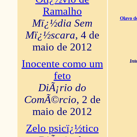
Ramalho
Olavo d
Mï¿½dia Sem
Mï¿½scara
, 4 de
maio de 2012
Inocente como um
Int
feto
DiÃ¡rio do
ComÃ©rcio
, 2 de
maio de 2012
Zelo psicï¿½tico