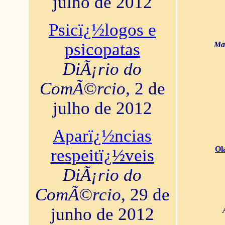
julho de 2012
Psicï¿½logos e
psicopatas
Mar
DiÃ¡rio do
ComÃ©rcio
, 2 de
julho de 2012
Aparï¿½ncias
Ol
respeitï¿½veis
DiÃ¡rio do
ComÃ©rcio
, 29 de
junho de 2012