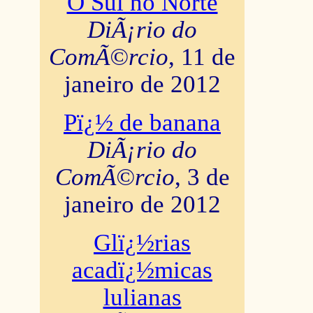
O Sul no Norte
DiÃ¡rio do
ComÃ©rcio
, 11 de
janeiro de 2012
Pï¿½ de banana
DiÃ¡rio do
ComÃ©rcio
, 3 de
janeiro de 2012
Glï¿½rias
acadï¿½micas
lulianas