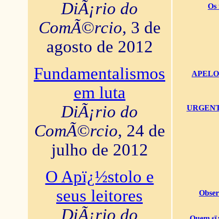
DiÃ¡rio do
Os 
ComÃ©rcio
, 3 de
agosto de 2012
Fundamentalismos
APELO U
em luta
DiÃ¡rio do
URGENTï¿
ComÃ©rcio
, 24 de
julho de 2012
O Apï¿½stolo e
seus leitores
Obser
DiÃ¡rio do
Quem sï¿