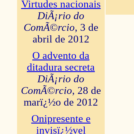
Virtudes nacionais
DiÃ¡rio do
ComÃ©rcio
, 3 de
abril de 2012
O advento da
ditadura secreta
DiÃ¡rio do
ComÃ©rcio
, 28 de
marï¿½o de 2012
Onipresente e
invisï¿½vel