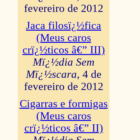
fevereiro de 2012
Jaca filosï¿½fica
(Meus caros
crï¿½ticos â€” III)
Mï¿½dia Sem
Mï¿½scara
, 4 de
fevereiro de 2012
Cigarras e formigas
(Meus caros
crï¿½ticos â€” II)