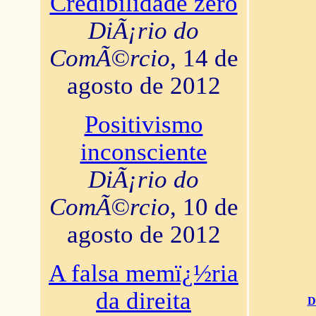
Credibilidade zero
DiÃ¡rio do
ComÃ©rcio
, 14 de
agosto de 2012
Positivismo
inconsciente
DiÃ¡rio do
ComÃ©rcio
, 10 de
agosto de 2012
A falsa memï¿½ria
da direita
D