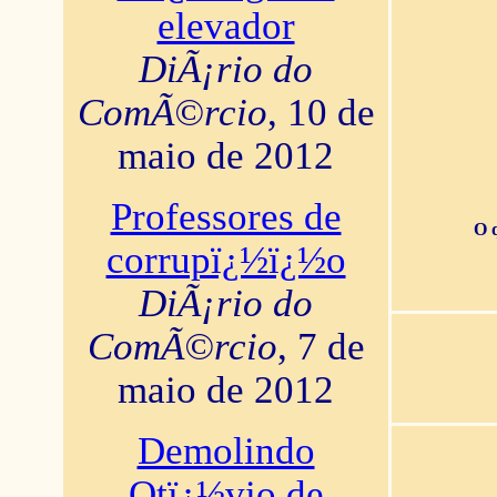
elevador
DiÃ¡rio do
ComÃ©rcio
, 10 de
maio de 2012
Professores de
O 
corrupï¿½ï¿½o
DiÃ¡rio do
ComÃ©rcio
, 7 de
maio de 2012
Demolindo
Otï¿½vio de