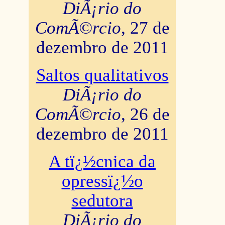
DiÃ¡rio do
ComÃ©rcio
, 27 de
dezembro de 2011
Saltos qualitativos
DiÃ¡rio do
ComÃ©rcio
, 26 de
dezembro de 2011
A tï¿½cnica da
opressï¿½o
sedutora
DiÃ¡rio do