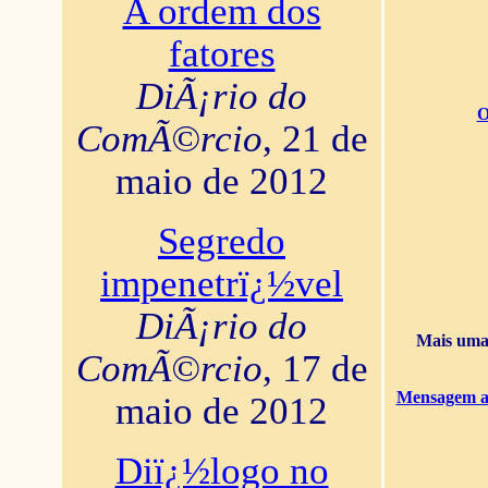
A ordem dos
fatores
DiÃ¡rio do
O
ComÃ©rcio
, 21 de
maio de 2012
Segredo
impenetrï¿½vel
DiÃ¡rio do
Mais uma 
ComÃ©rcio
, 17 de
Mensagem ao
maio de 2012
Diï¿½logo no