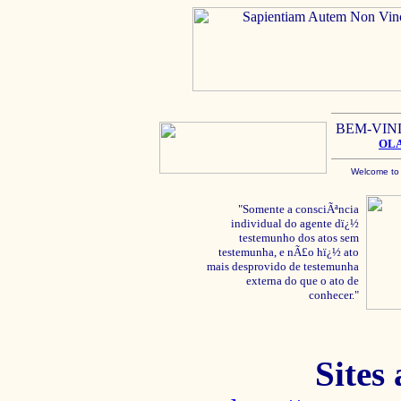
BEM-VIN
OL
Welcome to
"Somente a consciÃªncia
individual do agente dï¿½
testemunho dos atos sem
testemunha, e nÃ£o hï¿½ ato
mais desprovido de testemunha
externa do que o ato de
conhecer."
Sites