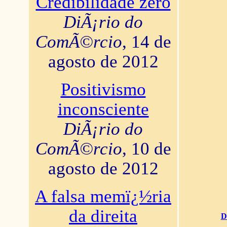
Credibilidade zero
DiÃ¡rio do
ComÃ©rcio
, 14 de
agosto de 2012
Positivismo
inconsciente
DiÃ¡rio do
ComÃ©rcio
, 10 de
agosto de 2012
A falsa memï¿½ria
da direita
D