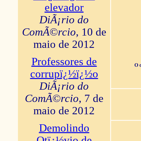
elevador
DiÃ¡rio do
ComÃ©rcio
, 10 de
maio de 2012
Professores de
O 
corrupï¿½ï¿½o
DiÃ¡rio do
ComÃ©rcio
, 7 de
maio de 2012
Demolindo
Otï¿½vio de