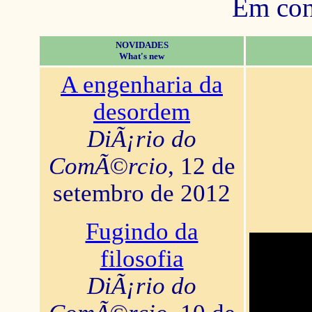
Em con
NOVIDADES
What's new
A engenharia da
desordem
DiÃ¡rio do
ComÃ©rcio
, 12 de
setembro de 2012
Fugindo da
filosofia
DiÃ¡rio do