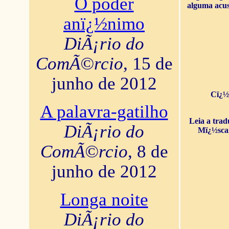
O poder
alguma acus
anï¿½nimo
DiÃ¡rio do
ComÃ©rcio
, 15 de
junho de 2012
Cï¿½
A palavra-gatilho
Leia a tra
DiÃ¡rio do
Mï¿½sca
ComÃ©rcio
, 8 de
junho de 2012
Longa noite
DiÃ¡rio do