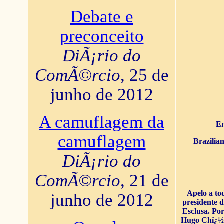
Debate e
preconceito
DiÃ¡rio do
ComÃ©rcio
, 25 de
junho de 2012
A camuflagem da
En
camuflagem
Brazilia
DiÃ¡rio do
ComÃ©rcio
, 21 de
Apelo a to
junho de 2012
presidente 
Esclusa. Por
Hugo Chï¿½ve