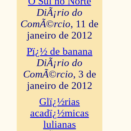
O Sul no Norte
DiÃ¡rio do
ComÃ©rcio
, 11 de
janeiro de 2012
Pï¿½ de banana
DiÃ¡rio do
ComÃ©rcio
, 3 de
janeiro de 2012
Glï¿½rias
acadï¿½micas
lulianas