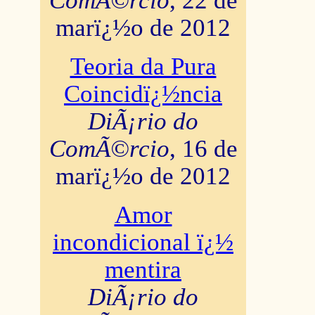
ComÃ©rcio
, 22 de
marï¿½o de 2012
Teoria da Pura
Coincidï¿½ncia
DiÃ¡rio do
ComÃ©rcio
, 16 de
marï¿½o de 2012
Amor
incondicional ï¿½
mentira
DiÃ¡rio do