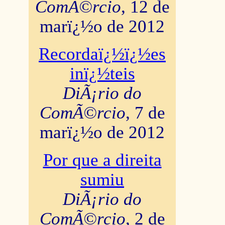
ComÃ©rcio
, 12 de
marï¿½o de 2012
Recordaï¿½ï¿½es
inï¿½teis
DiÃ¡rio do
ComÃ©rcio
, 7 de
marï¿½o de 2012
Por que a direita
sumiu
DiÃ¡rio do
ComÃ©rcio
, 2 de