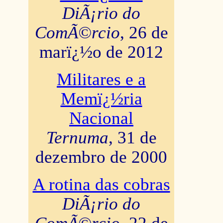
DiÃ¡rio do
ComÃ©rcio
, 26 de
marï¿½o de 2012
Militares e a
Memï¿½ria
Nacional
Ternuma
, 31 de
dezembro de 2000
A rotina das cobras
DiÃ¡rio do