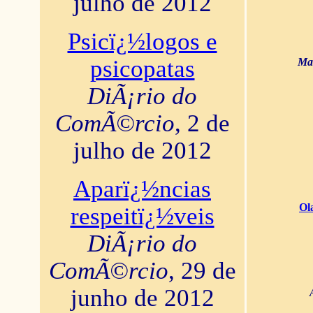
julho de 2012
Psicï¿½logos e
psicopatas
Mar
DiÃ¡rio do
ComÃ©rcio
, 2 de
julho de 2012
Aparï¿½ncias
Ol
respeitï¿½veis
DiÃ¡rio do
ComÃ©rcio
, 29 de
junho de 2012