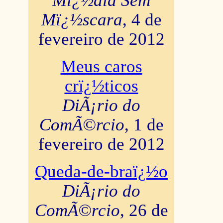
Mï¿½dia Sem
Mï¿½scara
, 4 de
fevereiro de 2012
Meus caros
crï¿½ticos
DiÃ¡rio do
ComÃ©rcio
, 1 de
fevereiro de 2012
Queda-de-braï¿½o
DiÃ¡rio do
ComÃ©rcio
, 26 de