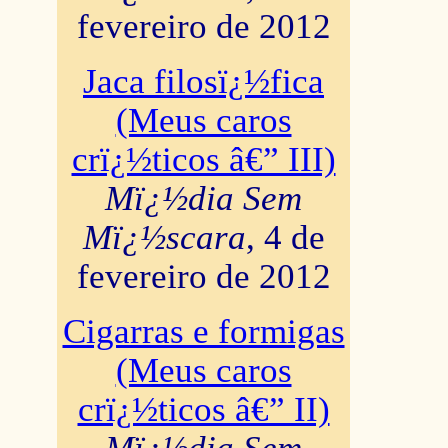
fevereiro de 2012
Jaca filosï¿½fica
(Meus caros
crï¿½ticos â€” III)
Mï¿½dia Sem
Mï¿½scara
, 4 de
fevereiro de 2012
Cigarras e formigas
(Meus caros
crï¿½ticos â€” II)