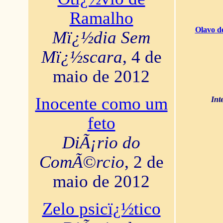
Ramalho
Olavo d
Mï¿½dia Sem
Mï¿½scara
, 4 de
maio de 2012
Inocente como um
Int
feto
DiÃ¡rio do
ComÃ©rcio
, 2 de
maio de 2012
Zelo psicï¿½tico