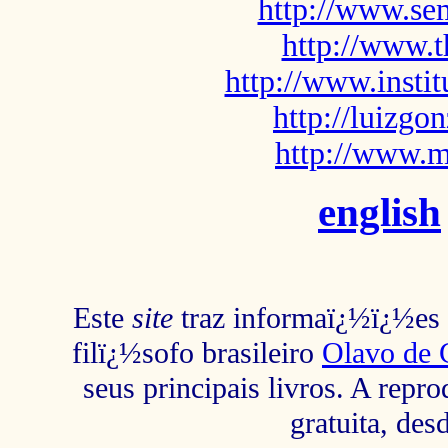
http://www.sem
http://www.t
http://www.insti
http://luizg
http://www.m
english
Este
site
traz informaï¿½ï¿½es s
filï¿½sofo brasileiro
Olavo de 
seus principais livros. A repr
gratuita, des