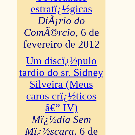
estratï¿½gicas
DiÃ¡rio do
ComÃ©rcio
, 6 de
fevereiro de 2012
Um discï¿½pulo
tardio do sr. Sidney
Silveira (Meus
caros crï¿½ticos
â€” IV)
Mï¿½dia Sem
Mï¿½scara
, 6 de