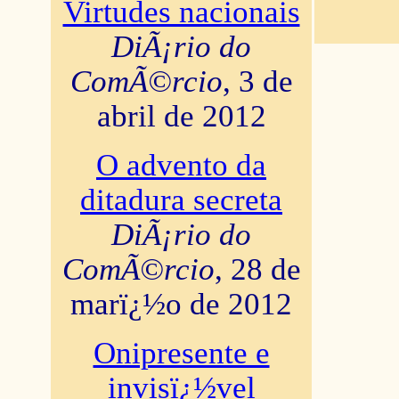
Virtudes nacionais
DiÃ¡rio do
ComÃ©rcio
, 3 de
abril de 2012
O advento da
ditadura secreta
DiÃ¡rio do
ComÃ©rcio
, 28 de
marï¿½o de 2012
Onipresente e
invisï¿½vel