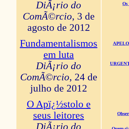
DiÃ¡rio do
Os 
ComÃ©rcio
, 3 de
agosto de 2012
Fundamentalismos
APELO U
em luta
DiÃ¡rio do
URGENTï¿
ComÃ©rcio
, 24 de
julho de 2012
O Apï¿½stolo e
seus leitores
Obser
DiÃ¡rio do
Quem sï¿