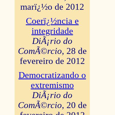
marï¿½o de 2012
Coerï¿½ncia e
integridade
DiÃ¡rio do
ComÃ©rcio
, 28 de
fevereiro de 2012
Democratizando o
extremismo
DiÃ¡rio do
ComÃ©rcio
, 20 de