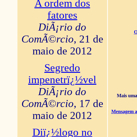
A ordem dos
fatores
DiÃ¡rio do
O
ComÃ©rcio
, 21 de
maio de 2012
Segredo
impenetrï¿½vel
DiÃ¡rio do
Mais uma 
ComÃ©rcio
, 17 de
Mensagem ao
maio de 2012
Diï¿½logo no