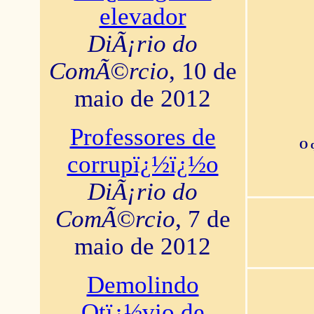
elevador
DiÃ¡rio do
ComÃ©rcio
, 10 de
maio de 2012
Professores de
O 
corrupï¿½ï¿½o
DiÃ¡rio do
ComÃ©rcio
, 7 de
maio de 2012
Demolindo
Otï¿½vio de