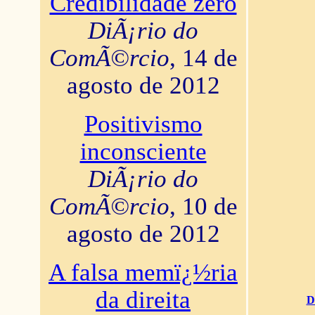
Credibilidade zero
DiÃ¡rio do
ComÃ©rcio
, 14 de
agosto de 2012
Positivismo
inconsciente
DiÃ¡rio do
ComÃ©rcio
, 10 de
agosto de 2012
A falsa memï¿½ria
da direita
D