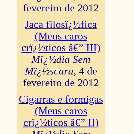
fevereiro de 2012
Jaca filosï¿½fica
(Meus caros
crï¿½ticos â€” III)
Mï¿½dia Sem
Mï¿½scara
, 4 de
fevereiro de 2012
Cigarras e formigas
(Meus caros
crï¿½ticos â€” II)