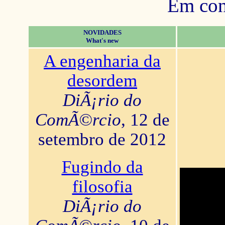
Em con
NOVIDADES
What's new
A engenharia da
desordem
DiÃ¡rio do
ComÃ©rcio
, 12 de
setembro de 2012
Fugindo da
filosofia
DiÃ¡rio do