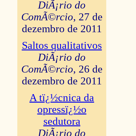
DiÃ¡rio do
ComÃ©rcio
, 27 de
dezembro de 2011
Saltos qualitativos
DiÃ¡rio do
ComÃ©rcio
, 26 de
dezembro de 2011
A tï¿½cnica da
opressï¿½o
sedutora
DiÃ¡rio do