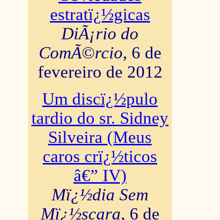
estratï¿½gicas
DiÃ¡rio do
ComÃ©rcio
, 6 de
fevereiro de 2012
Um discï¿½pulo
tardio do sr. Sidney
Silveira (Meus
caros crï¿½ticos
â€” IV)
Mï¿½dia Sem
Mï¿½scara
, 6 de