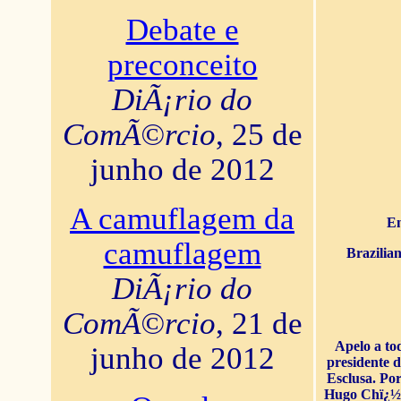
Debate e
preconceito
DiÃ¡rio do
ComÃ©rcio
, 25 de
junho de 2012
A camuflagem da
En
camuflagem
Brazilia
DiÃ¡rio do
ComÃ©rcio
, 21 de
Apelo a to
junho de 2012
presidente 
Esclusa. Por
Hugo Chï¿½ve