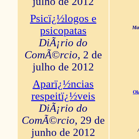
julho de 2012
Psicï¿½logos e
psicopatas
Mar
DiÃ¡rio do
ComÃ©rcio
, 2 de
julho de 2012
Aparï¿½ncias
Ol
respeitï¿½veis
DiÃ¡rio do
ComÃ©rcio
, 29 de
junho de 2012