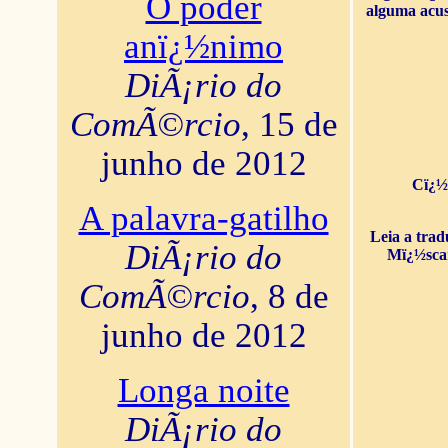
O poder
alguma acus
anï¿½nimo
DiÃ¡rio do
ComÃ©rcio
, 15 de
junho de 2012
Cï¿½
A palavra-gatilho
Leia a tra
DiÃ¡rio do
Mï¿½sca
ComÃ©rcio
, 8 de
junho de 2012
Longa noite
DiÃ¡rio do