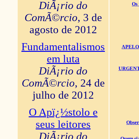
DiÃ¡rio do
Os 
ComÃ©rcio
, 3 de
agosto de 2012
Fundamentalismos
APELO U
em luta
DiÃ¡rio do
URGENTï¿
ComÃ©rcio
, 24 de
julho de 2012
O Apï¿½stolo e
seus leitores
Obser
DiÃ¡rio do
Quem sï¿