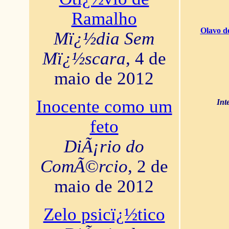
Ramalho
Olavo d
Mï¿½dia Sem
Mï¿½scara
, 4 de
maio de 2012
Inocente como um
Int
feto
DiÃ¡rio do
ComÃ©rcio
, 2 de
maio de 2012
Zelo psicï¿½tico