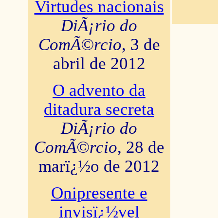
Virtudes nacionais
DiÃ¡rio do
ComÃ©rcio
, 3 de
abril de 2012
O advento da
ditadura secreta
DiÃ¡rio do
ComÃ©rcio
, 28 de
marï¿½o de 2012
Onipresente e
invisï¿½vel