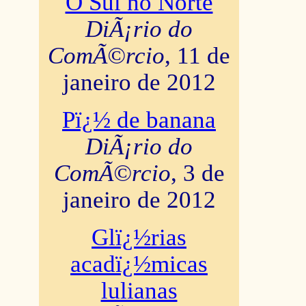
O Sul no Norte
DiÃ¡rio do
ComÃ©rcio
, 11 de
janeiro de 2012
Pï¿½ de banana
DiÃ¡rio do
ComÃ©rcio
, 3 de
janeiro de 2012
Glï¿½rias
acadï¿½micas
lulianas