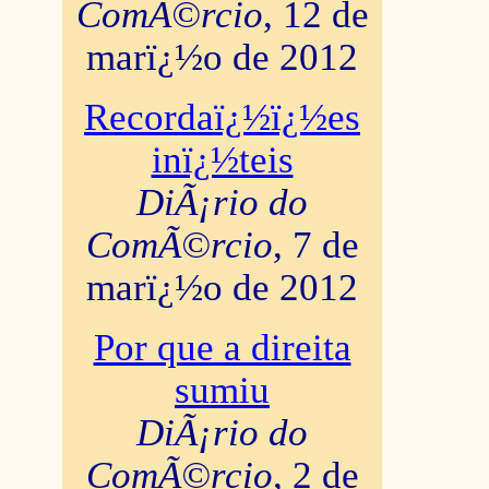
ComÃ©rcio
, 12 de
marï¿½o de 2012
Recordaï¿½ï¿½es
inï¿½teis
DiÃ¡rio do
ComÃ©rcio
, 7 de
marï¿½o de 2012
Por que a direita
sumiu
DiÃ¡rio do
ComÃ©rcio
, 2 de