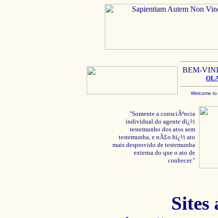
BEM-VIN
OL
Welcome to
"Somente a consciÃªncia
individual do agente dï¿½
testemunho dos atos sem
testemunha, e nÃ£o hï¿½ ato
mais desprovido de testemunha
externa do que o ato de
conhecer."
Sites