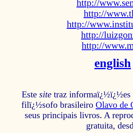
http://www.sem
http://www.t
http://www.insti
http://luizg
http://www.m
english
Este
site
traz informaï¿½ï¿½es s
filï¿½sofo brasileiro
Olavo de 
seus principais livros. A repr
gratuita, des