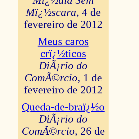
Mï¿½dia Sem
Mï¿½scara
, 4 de
fevereiro de 2012
Meus caros
crï¿½ticos
DiÃ¡rio do
ComÃ©rcio
, 1 de
fevereiro de 2012
Queda-de-braï¿½o
DiÃ¡rio do
ComÃ©rcio
, 26 de