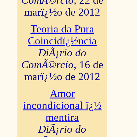
ComÃ©rcio
, 22 de
marï¿½o de 2012
Teoria da Pura
Coincidï¿½ncia
DiÃ¡rio do
ComÃ©rcio
, 16 de
marï¿½o de 2012
Amor
incondicional ï¿½
mentira
DiÃ¡rio do