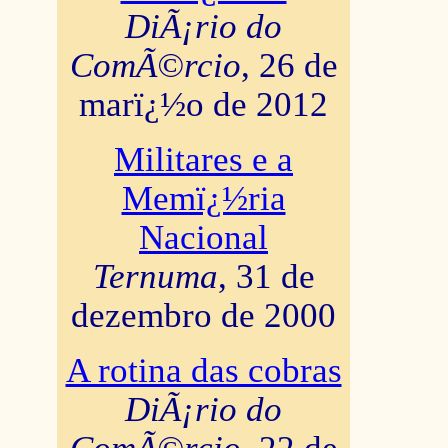
DiÃ¡rio do
ComÃ©rcio
, 26 de
marï¿½o de 2012
Militares e a
Memï¿½ria
Nacional
Ternuma
, 31 de
dezembro de 2000
A rotina das cobras
DiÃ¡rio do