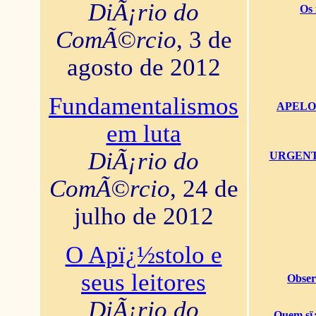
DiÃ¡rio do
Os 
ComÃ©rcio
, 3 de
agosto de 2012
Fundamentalismos
APELO U
em luta
DiÃ¡rio do
URGENTï¿
ComÃ©rcio
, 24 de
julho de 2012
O Apï¿½stolo e
seus leitores
Obser
DiÃ¡rio do
Quem sï¿