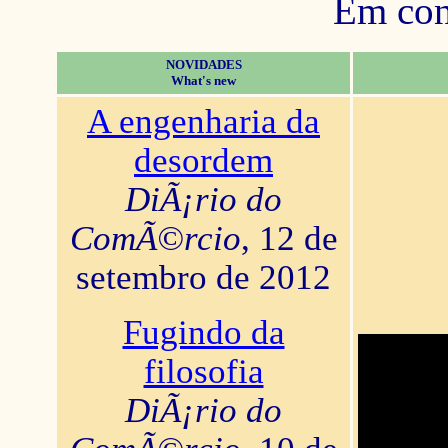
Em con
NOVIDADES
What's new
A engenharia da
desordem
DiÃ¡rio do
ComÃ©rcio
, 12 de
setembro de 2012
Fugindo da
filosofia
DiÃ¡rio do