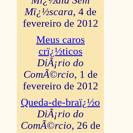
Mï¿½dia Sem
Mï¿½scara
, 4 de
fevereiro de 2012
Meus caros
crï¿½ticos
DiÃ¡rio do
ComÃ©rcio
, 1 de
fevereiro de 2012
Queda-de-braï¿½o
DiÃ¡rio do
ComÃ©rcio
, 26 de