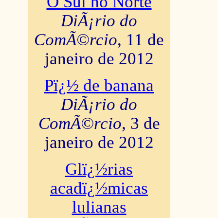
O Sul no Norte
DiÃ¡rio do
ComÃ©rcio
, 11 de
janeiro de 2012
Pï¿½ de banana
DiÃ¡rio do
ComÃ©rcio
, 3 de
janeiro de 2012
Glï¿½rias
acadï¿½micas
lulianas