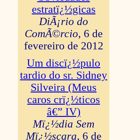
estratï¿½gicas
DiÃ¡rio do
ComÃ©rcio
, 6 de
fevereiro de 2012
Um discï¿½pulo
tardio do sr. Sidney
Silveira (Meus
caros crï¿½ticos
â€” IV)
Mï¿½dia Sem
Mï¿½scara
, 6 de