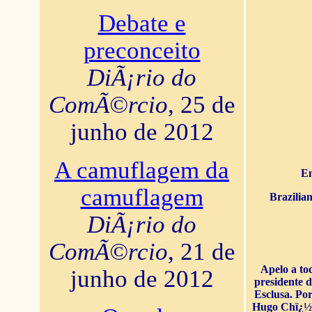
Debate e
preconceito
DiÃ¡rio do
ComÃ©rcio
, 25 de
junho de 2012
A camuflagem da
En
camuflagem
Brazilia
DiÃ¡rio do
ComÃ©rcio
, 21 de
Apelo a to
junho de 2012
presidente 
Esclusa. Por
Hugo Chï¿½ve