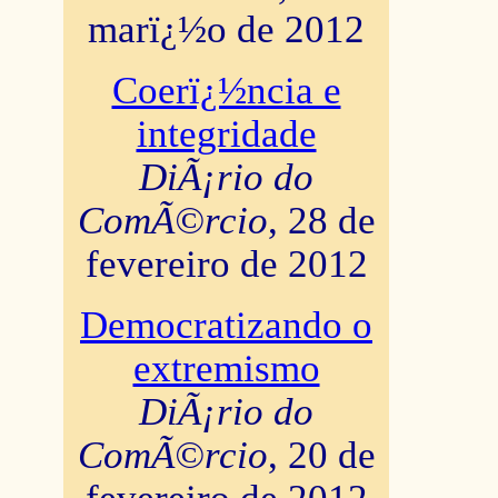
marï¿½o de 2012
Coerï¿½ncia e
integridade
DiÃ¡rio do
ComÃ©rcio
, 28 de
fevereiro de 2012
Democratizando o
extremismo
DiÃ¡rio do
ComÃ©rcio
, 20 de