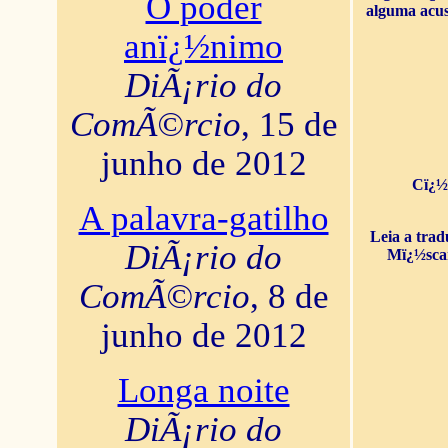
O poder
alguma acus
anï¿½nimo
DiÃ¡rio do
ComÃ©rcio
, 15 de
junho de 2012
Cï¿½
A palavra-gatilho
Leia a tra
DiÃ¡rio do
Mï¿½sca
ComÃ©rcio
, 8 de
junho de 2012
Longa noite
DiÃ¡rio do