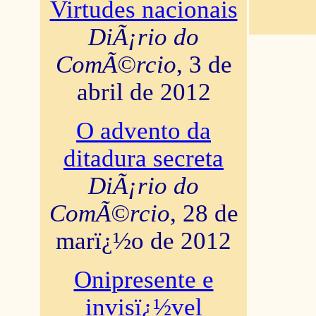
Virtudes nacionais
DiÃ¡rio do
ComÃ©rcio
, 3 de
abril de 2012
O advento da
ditadura secreta
DiÃ¡rio do
ComÃ©rcio
, 28 de
marï¿½o de 2012
Onipresente e
invisï¿½vel