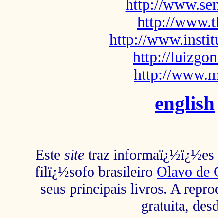
http://www.sem
http://www.t
http://www.insti
http://luizg
http://www.m
english
Este
site
traz informaï¿½ï¿½es s
filï¿½sofo brasileiro
Olavo de 
seus principais livros. A repr
gratuita, des