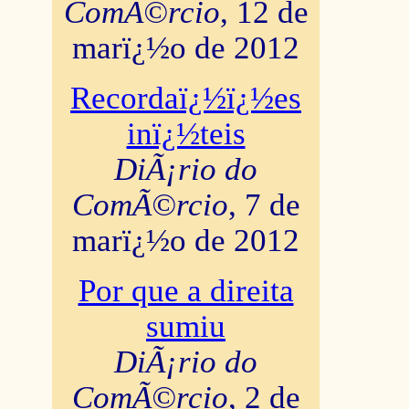
ComÃ©rcio
, 12 de
marï¿½o de 2012
Recordaï¿½ï¿½es
inï¿½teis
DiÃ¡rio do
ComÃ©rcio
, 7 de
marï¿½o de 2012
Por que a direita
sumiu
DiÃ¡rio do
ComÃ©rcio
, 2 de