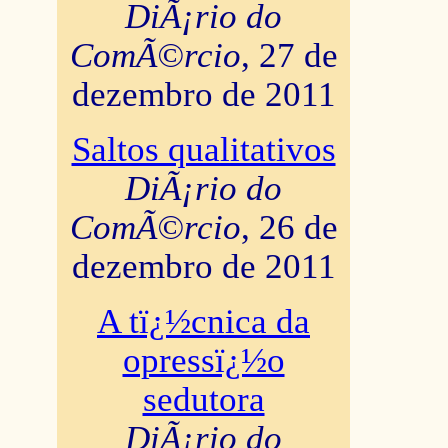
DiÃ¡rio do
ComÃ©rcio
, 27 de
dezembro de 2011
Saltos qualitativos
DiÃ¡rio do
ComÃ©rcio
, 26 de
dezembro de 2011
A tï¿½cnica da
opressï¿½o
sedutora
DiÃ¡rio do