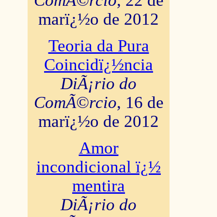
ComÃ©rcio
, 22 de
marï¿½o de 2012
Teoria da Pura
Coincidï¿½ncia
DiÃ¡rio do
ComÃ©rcio
, 16 de
marï¿½o de 2012
Amor
incondicional ï¿½
mentira
DiÃ¡rio do