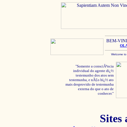
BEM-VIN
OL
Welcome to
"Somente a consciÃªncia
individual do agente dï¿½
testemunho dos atos sem
testemunha, e nÃ£o hï¿½ ato
mais desprovido de testemunha
externa do que o ato de
conhecer."
Sites