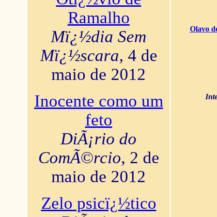
Ramalho
Olavo d
Mï¿½dia Sem
Mï¿½scara
, 4 de
maio de 2012
Inocente como um
Int
feto
DiÃ¡rio do
ComÃ©rcio
, 2 de
maio de 2012
Zelo psicï¿½tico