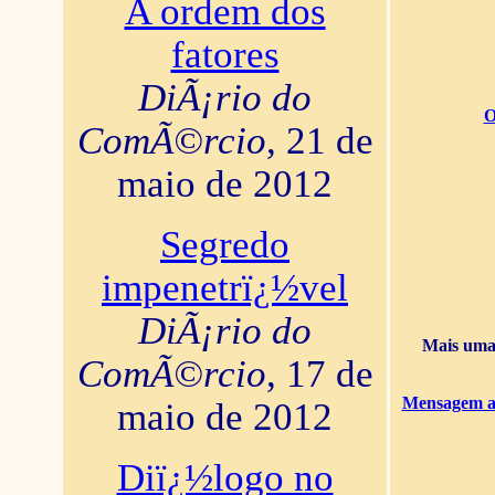
A ordem dos
fatores
DiÃ¡rio do
O
ComÃ©rcio
, 21 de
maio de 2012
Segredo
impenetrï¿½vel
DiÃ¡rio do
Mais uma 
ComÃ©rcio
, 17 de
Mensagem ao
maio de 2012
Diï¿½logo no