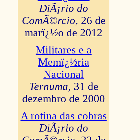
DiÃ¡rio do
ComÃ©rcio
, 26 de
marï¿½o de 2012
Militares e a
Memï¿½ria
Nacional
Ternuma
, 31 de
dezembro de 2000
A rotina das cobras
DiÃ¡rio do