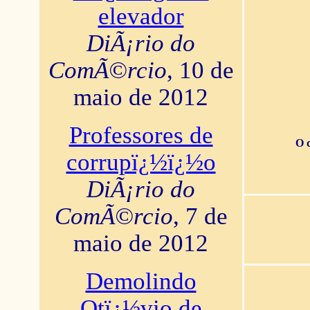
elevador
DiÃ¡rio do
ComÃ©rcio
, 10 de
maio de 2012
Professores de
O 
corrupï¿½ï¿½o
DiÃ¡rio do
ComÃ©rcio
, 7 de
maio de 2012
Demolindo
Otï¿½vio de