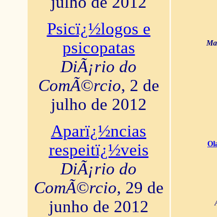
julho de 2012
Psicï¿½logos e
psicopatas
Mar
DiÃ¡rio do
ComÃ©rcio
, 2 de
julho de 2012
Aparï¿½ncias
Ol
respeitï¿½veis
DiÃ¡rio do
ComÃ©rcio
, 29 de
junho de 2012