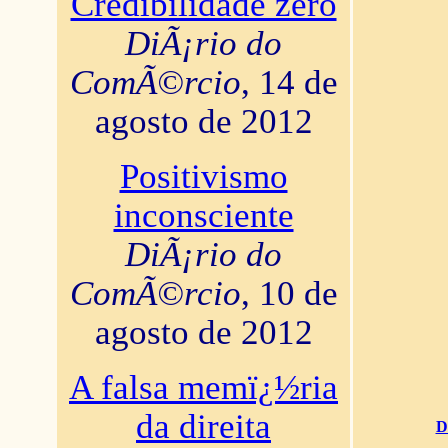
Credibilidade zero
DiÃ¡rio do
ComÃ©rcio
, 14 de
agosto de 2012
Positivismo
inconsciente
DiÃ¡rio do
ComÃ©rcio
, 10 de
agosto de 2012
A falsa memï¿½ria
da direita
D