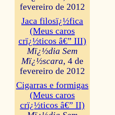
fevereiro de 2012
Jaca filosï¿½fica
(Meus caros
crï¿½ticos â€” III)
Mï¿½dia Sem
Mï¿½scara
, 4 de
fevereiro de 2012
Cigarras e formigas
(Meus caros
crï¿½ticos â€” II)