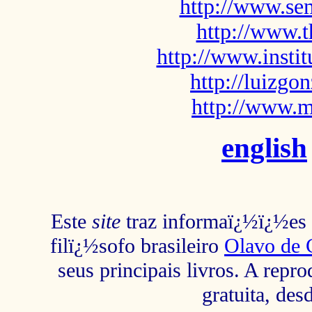
http://www.sem
http://www.t
http://www.insti
http://luizg
http://www.m
english
Este
site
traz informaï¿½ï¿½es s
filï¿½sofo brasileiro
Olavo de 
seus principais livros. A repr
gratuita, des