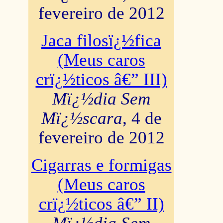
fevereiro de 2012
Jaca filosï¿½fica
(Meus caros
crï¿½ticos â€” III)
Mï¿½dia Sem
Mï¿½scara
, 4 de
fevereiro de 2012
Cigarras e formigas
(Meus caros
crï¿½ticos â€” II)