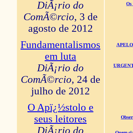
DiÃ¡rio do
Os 
ComÃ©rcio
, 3 de
agosto de 2012
Fundamentalismos
APELO U
em luta
DiÃ¡rio do
URGENTï¿
ComÃ©rcio
, 24 de
julho de 2012
O Apï¿½stolo e
seus leitores
Obser
DiÃ¡rio do
Quem sï¿