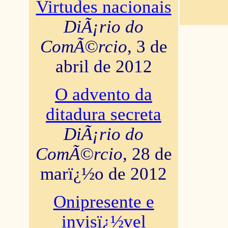
Virtudes nacionais
DiÃ¡rio do
ComÃ©rcio
, 3 de
abril de 2012
O advento da
ditadura secreta
DiÃ¡rio do
ComÃ©rcio
, 28 de
marï¿½o de 2012
Onipresente e
invisï¿½vel