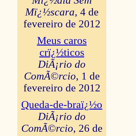
Mï¿½dia Sem
Mï¿½scara
, 4 de
fevereiro de 2012
Meus caros
crï¿½ticos
DiÃ¡rio do
ComÃ©rcio
, 1 de
fevereiro de 2012
Queda-de-braï¿½o
DiÃ¡rio do
ComÃ©rcio
, 26 de