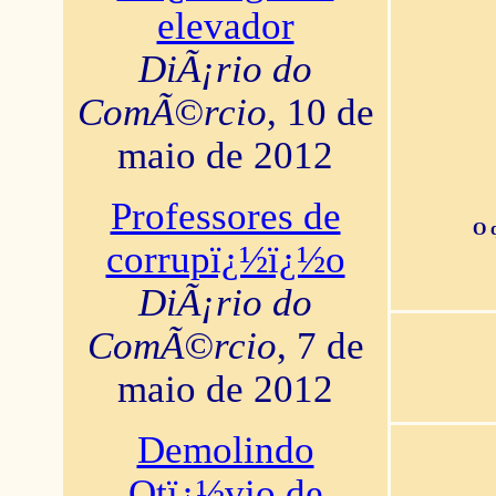
elevador
DiÃ¡rio do
ComÃ©rcio
, 10 de
maio de 2012
Professores de
O 
corrupï¿½ï¿½o
DiÃ¡rio do
ComÃ©rcio
, 7 de
maio de 2012
Demolindo
Otï¿½vio de