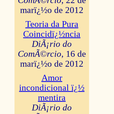
ComÃ©rcio
, 22 de
marï¿½o de 2012
Teoria da Pura
Coincidï¿½ncia
DiÃ¡rio do
ComÃ©rcio
, 16 de
marï¿½o de 2012
Amor
incondicional ï¿½
mentira
DiÃ¡rio do