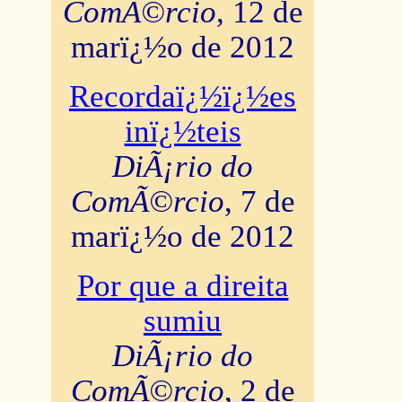
ComÃ©rcio
, 12 de
marï¿½o de 2012
Recordaï¿½ï¿½es
inï¿½teis
DiÃ¡rio do
ComÃ©rcio
, 7 de
marï¿½o de 2012
Por que a direita
sumiu
DiÃ¡rio do
ComÃ©rcio
, 2 de