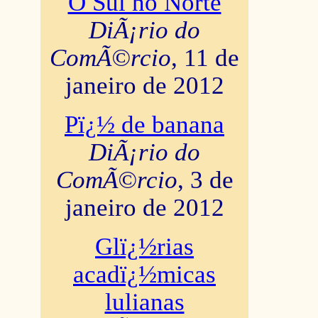
O Sul no Norte
DiÃ¡rio do
ComÃ©rcio
, 11 de
janeiro de 2012
Pï¿½ de banana
DiÃ¡rio do
ComÃ©rcio
, 3 de
janeiro de 2012
Glï¿½rias
acadï¿½micas
lulianas