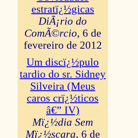
estratï¿½gicas
DiÃ¡rio do
ComÃ©rcio
, 6 de
fevereiro de 2012
Um discï¿½pulo
tardio do sr. Sidney
Silveira (Meus
caros crï¿½ticos
â€” IV)
Mï¿½dia Sem
Mï¿½scara
, 6 de