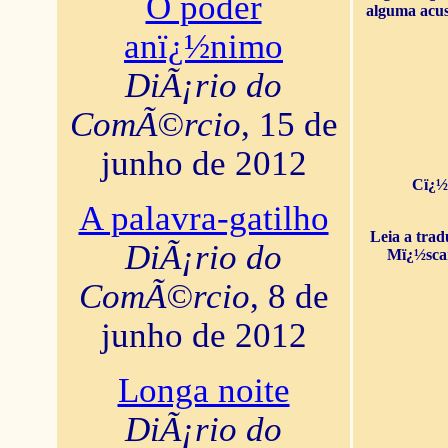
O poder
alguma acus
anï¿½nimo
DiÃ¡rio do
ComÃ©rcio
, 15 de
junho de 2012
Cï¿½
A palavra-gatilho
Leia a tra
DiÃ¡rio do
Mï¿½sca
ComÃ©rcio
, 8 de
junho de 2012
Longa noite
DiÃ¡rio do