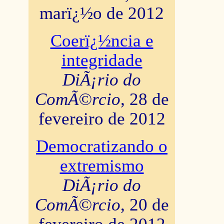
marï¿½o de 2012
Coerï¿½ncia e
integridade
DiÃ¡rio do
ComÃ©rcio
, 28 de
fevereiro de 2012
Democratizando o
extremismo
DiÃ¡rio do
ComÃ©rcio
, 20 de