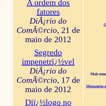
A ordem dos
fatores
DiÃ¡rio do
O
ComÃ©rcio
, 21 de
maio de 2012
Segredo
impenetrï¿½vel
DiÃ¡rio do
Mais uma 
ComÃ©rcio
, 17 de
Mensagem ao
maio de 2012
Diï¿½logo no