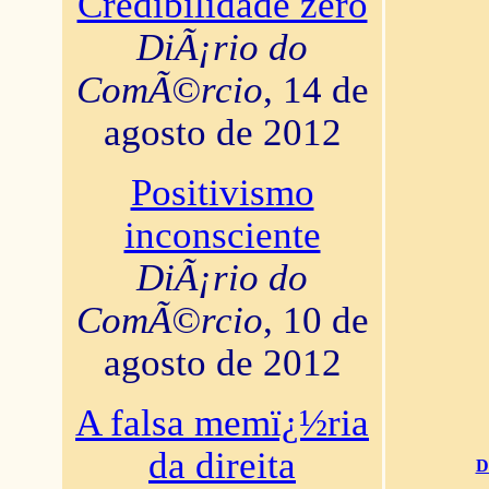
Credibilidade zero
DiÃ¡rio do
ComÃ©rcio
, 14 de
agosto de 2012
Positivismo
inconsciente
DiÃ¡rio do
ComÃ©rcio
, 10 de
agosto de 2012
A falsa memï¿½ria
da direita
D