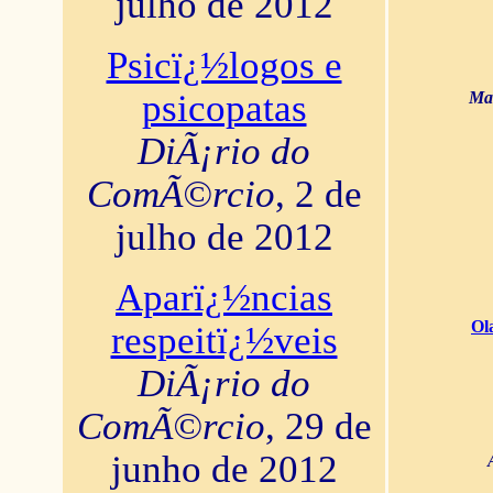
julho de 2012
Psicï¿½logos e
psicopatas
Mar
DiÃ¡rio do
ComÃ©rcio
, 2 de
julho de 2012
Aparï¿½ncias
Ol
respeitï¿½veis
DiÃ¡rio do
ComÃ©rcio
, 29 de
junho de 2012