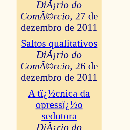
DiÃ¡rio do
ComÃ©rcio
, 27 de
dezembro de 2011
Saltos qualitativos
DiÃ¡rio do
ComÃ©rcio
, 26 de
dezembro de 2011
A tï¿½cnica da
opressï¿½o
sedutora
DiÃ¡rio do