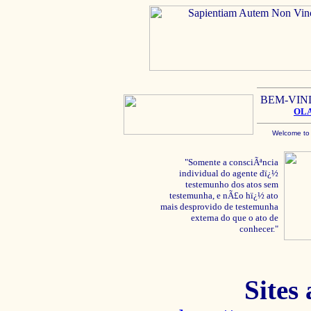
BEM-VIN
OL
Welcome to
"Somente a consciÃªncia
individual do agente dï¿½
testemunho dos atos sem
testemunha, e nÃ£o hï¿½ ato
mais desprovido de testemunha
externa do que o ato de
conhecer."
Sites