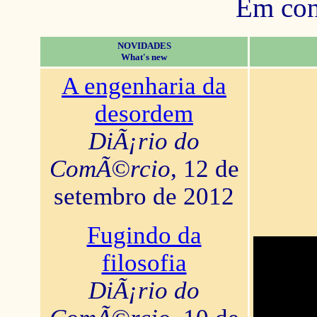
Em con
NOVIDADES
What's new
A engenharia da
desordem
DiÃ¡rio do
ComÃ©rcio
, 12 de
setembro de 2012
Fugindo da
filosofia
DiÃ¡rio do