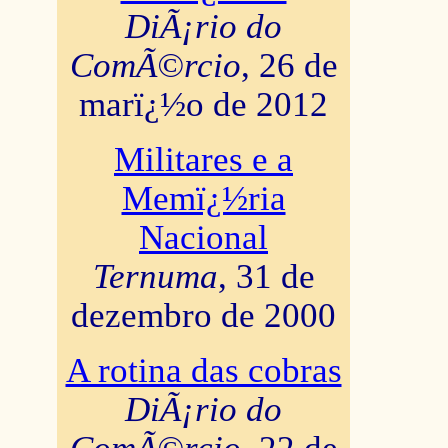
DiÃ¡rio do
ComÃ©rcio
, 26 de
marï¿½o de 2012
Militares e a
Memï¿½ria
Nacional
Ternuma
, 31 de
dezembro de 2000
A rotina das cobras
DiÃ¡rio do