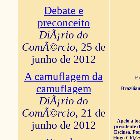
Debate e
preconceito
DiÃ¡rio do
ComÃ©rcio
, 25 de
junho de 2012
A camuflagem da
En
camuflagem
Brazilia
DiÃ¡rio do
ComÃ©rcio
, 21 de
Apelo a to
junho de 2012
presidente 
Esclusa. Por
Hugo Chï¿½ve