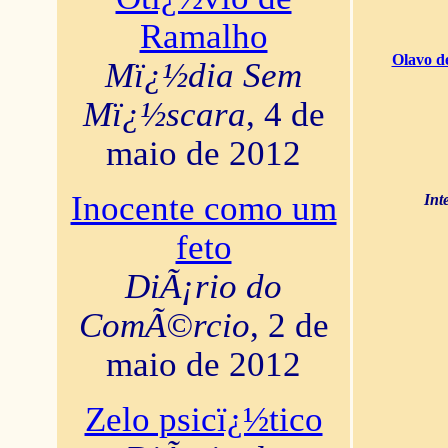
Ramalho
Olavo d
Mï¿½dia Sem
Mï¿½scara
, 4 de
maio de 2012
Inocente como um
Int
feto
DiÃ¡rio do
ComÃ©rcio
, 2 de
maio de 2012
Zelo psicï¿½tico