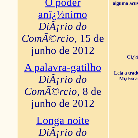
O poder
alguma acus
anï¿½nimo
DiÃ¡rio do
ComÃ©rcio
, 15 de
junho de 2012
Cï¿½
A palavra-gatilho
Leia a tra
DiÃ¡rio do
Mï¿½sca
ComÃ©rcio
, 8 de
junho de 2012
Longa noite
DiÃ¡rio do