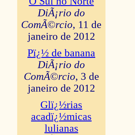
O Sul no Norte
DiÃ¡rio do
ComÃ©rcio
, 11 de
janeiro de 2012
Pï¿½ de banana
DiÃ¡rio do
ComÃ©rcio
, 3 de
janeiro de 2012
Glï¿½rias
acadï¿½micas
lulianas