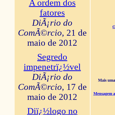
A ordem dos
fatores
DiÃ¡rio do
O
ComÃ©rcio
, 21 de
maio de 2012
Segredo
impenetrï¿½vel
DiÃ¡rio do
Mais uma 
ComÃ©rcio
, 17 de
Mensagem ao
maio de 2012
Diï¿½logo no