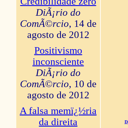
Credibilidade zero
DiÃ¡rio do
ComÃ©rcio
, 14 de
agosto de 2012
Positivismo
inconsciente
DiÃ¡rio do
ComÃ©rcio
, 10 de
agosto de 2012
A falsa memï¿½ria
da direita
D