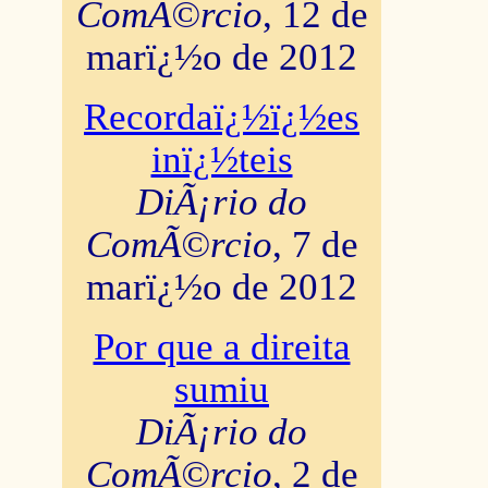
ComÃ©rcio
, 12 de
marï¿½o de 2012
Recordaï¿½ï¿½es
inï¿½teis
DiÃ¡rio do
ComÃ©rcio
, 7 de
marï¿½o de 2012
Por que a direita
sumiu
DiÃ¡rio do
ComÃ©rcio
, 2 de