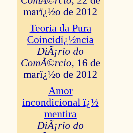
ComÃ©rcio
, 22 de
marï¿½o de 2012
Teoria da Pura
Coincidï¿½ncia
DiÃ¡rio do
ComÃ©rcio
, 16 de
marï¿½o de 2012
Amor
incondicional ï¿½
mentira
DiÃ¡rio do