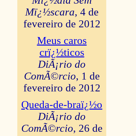
Mï¿½dia Sem
Mï¿½scara
, 4 de
fevereiro de 2012
Meus caros
crï¿½ticos
DiÃ¡rio do
ComÃ©rcio
, 1 de
fevereiro de 2012
Queda-de-braï¿½o
DiÃ¡rio do
ComÃ©rcio
, 26 de