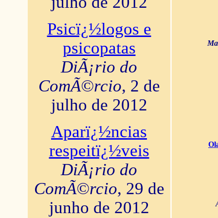
julho de 2012
Psicï¿½logos e
psicopatas
Mar
DiÃ¡rio do
ComÃ©rcio
, 2 de
julho de 2012
Aparï¿½ncias
Ol
respeitï¿½veis
DiÃ¡rio do
ComÃ©rcio
, 29 de
junho de 2012