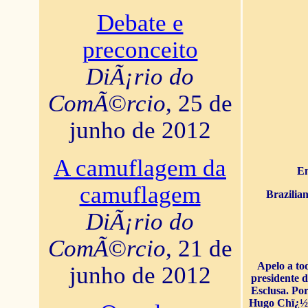
Debate e
preconceito
DiÃ¡rio do
ComÃ©rcio
, 25 de
junho de 2012
A camuflagem da
En
camuflagem
Brazilia
DiÃ¡rio do
ComÃ©rcio
, 21 de
Apelo a to
junho de 2012
presidente 
Esclusa. Por
Hugo Chï¿½ve