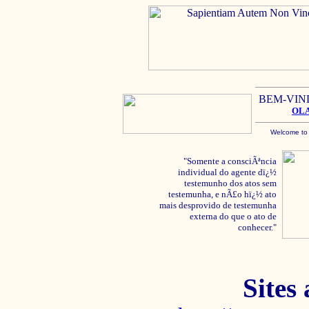
BEM-VIN
OL
Welcome to
"Somente a consciÃªncia
individual do agente dï¿½
testemunho dos atos sem
testemunha, e nÃ£o hï¿½ ato
mais desprovido de testemunha
externa do que o ato de
conhecer."
Sites