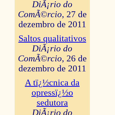
DiÃ¡rio do
ComÃ©rcio
, 27 de
dezembro de 2011
Saltos qualitativos
DiÃ¡rio do
ComÃ©rcio
, 26 de
dezembro de 2011
A tï¿½cnica da
opressï¿½o
sedutora
DiÃ¡rio do