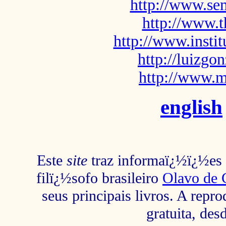
http://www.sem
http://www.t
http://www.insti
http://luizg
http://www.m
english
Este
site
traz informaï¿½ï¿½es s
filï¿½sofo brasileiro
Olavo de 
seus principais livros. A repr
gratuita, des