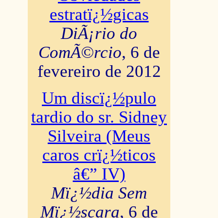
estratï¿½gicas
DiÃ¡rio do
ComÃ©rcio
, 6 de
fevereiro de 2012
Um discï¿½pulo
tardio do sr. Sidney
Silveira (Meus
caros crï¿½ticos
â€” IV)
Mï¿½dia Sem
Mï¿½scara
, 6 de