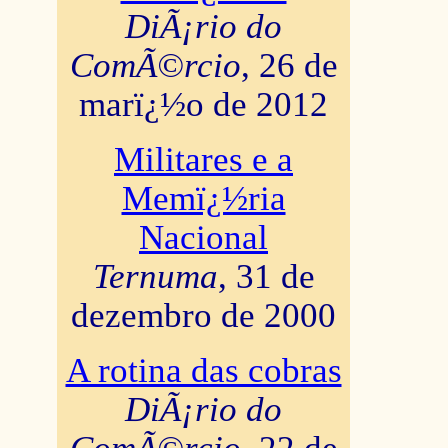
DiÃ¡rio do
ComÃ©rcio
, 26 de
marï¿½o de 2012
Militares e a
Memï¿½ria
Nacional
Ternuma
, 31 de
dezembro de 2000
A rotina das cobras
DiÃ¡rio do