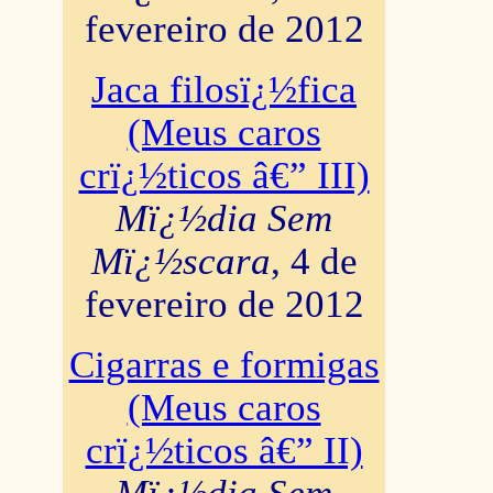
fevereiro de 2012
Jaca filosï¿½fica
(Meus caros
crï¿½ticos â€” III)
Mï¿½dia Sem
Mï¿½scara
, 4 de
fevereiro de 2012
Cigarras e formigas
(Meus caros
crï¿½ticos â€” II)