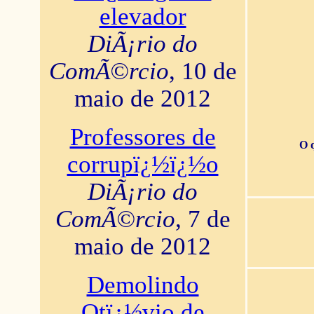
elevador
DiÃ¡rio do
ComÃ©rcio
, 10 de
maio de 2012
Professores de
O 
corrupï¿½ï¿½o
DiÃ¡rio do
ComÃ©rcio
, 7 de
maio de 2012
Demolindo
Otï¿½vio de