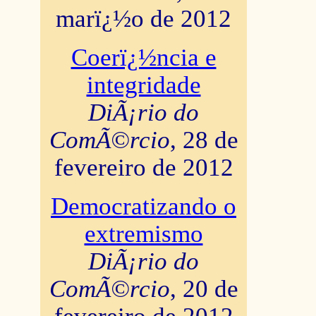
marï¿½o de 2012
Coerï¿½ncia e
integridade
DiÃ¡rio do
ComÃ©rcio
, 28 de
fevereiro de 2012
Democratizando o
extremismo
DiÃ¡rio do
ComÃ©rcio
, 20 de