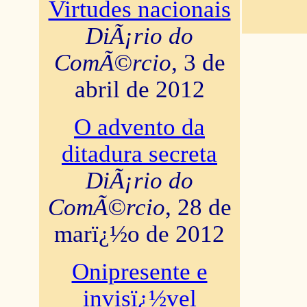
Virtudes nacionais
DiÃ¡rio do
ComÃ©rcio
, 3 de
abril de 2012
O advento da
ditadura secreta
DiÃ¡rio do
ComÃ©rcio
, 28 de
marï¿½o de 2012
Onipresente e
invisï¿½vel