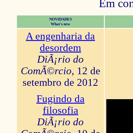
Em con
NOVIDADES
What's new
A engenharia da
desordem
DiÃ¡rio do
ComÃ©rcio
, 12 de
setembro de 2012
Fugindo da
filosofia
DiÃ¡rio do