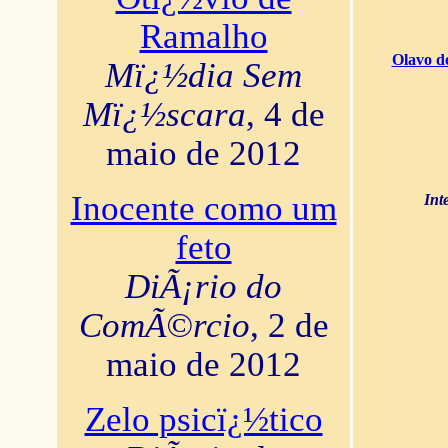
Ramalho
Olavo d
Mï¿½dia Sem
Mï¿½scara
, 4 de
maio de 2012
Inocente como um
Int
feto
DiÃ¡rio do
ComÃ©rcio
, 2 de
maio de 2012
Zelo psicï¿½tico