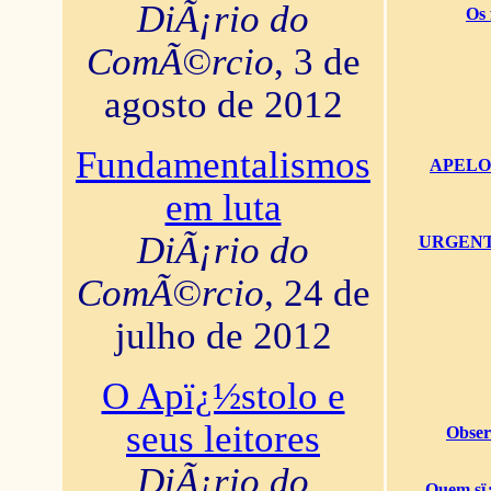
DiÃ¡rio do
Os 
ComÃ©rcio
, 3 de
agosto de 2012
Fundamentalismos
APELO U
em luta
DiÃ¡rio do
URGENTï¿
ComÃ©rcio
, 24 de
julho de 2012
O Apï¿½stolo e
seus leitores
Obser
DiÃ¡rio do
Quem sï¿