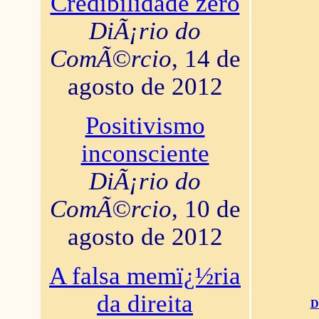
Credibilidade zero
DiÃ¡rio do
ComÃ©rcio
, 14 de
agosto de 2012
Positivismo
inconsciente
DiÃ¡rio do
ComÃ©rcio
, 10 de
agosto de 2012
A falsa memï¿½ria
da direita
D