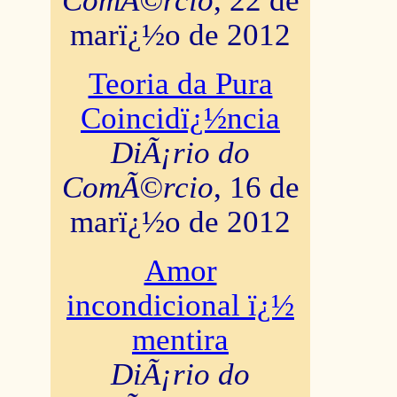
ComÃ©rcio
, 22 de
marï¿½o de 2012
Teoria da Pura
Coincidï¿½ncia
DiÃ¡rio do
ComÃ©rcio
, 16 de
marï¿½o de 2012
Amor
incondicional ï¿½
mentira
DiÃ¡rio do