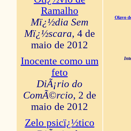
Ramalho
Olavo d
Mï¿½dia Sem
Mï¿½scara
, 4 de
maio de 2012
Inocente como um
Int
feto
DiÃ¡rio do
ComÃ©rcio
, 2 de
maio de 2012
Zelo psicï¿½tico