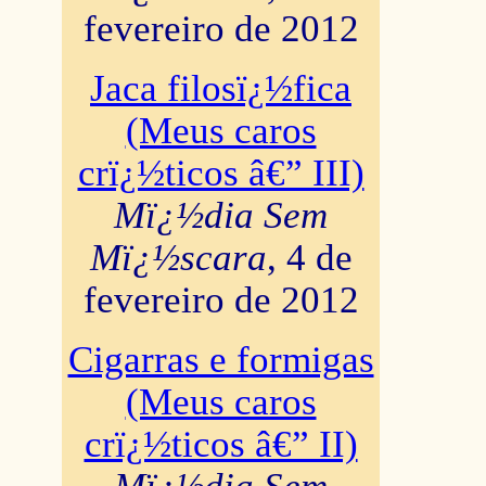
fevereiro de 2012
Jaca filosï¿½fica
(Meus caros
crï¿½ticos â€” III)
Mï¿½dia Sem
Mï¿½scara
, 4 de
fevereiro de 2012
Cigarras e formigas
(Meus caros
crï¿½ticos â€” II)