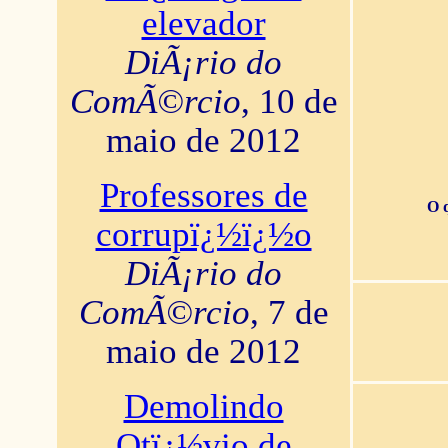
elevador
DiÃ¡rio do
ComÃ©rcio
, 10 de
maio de 2012
Professores de
O 
corrupï¿½ï¿½o
DiÃ¡rio do
ComÃ©rcio
, 7 de
maio de 2012
Demolindo
Otï¿½vio de