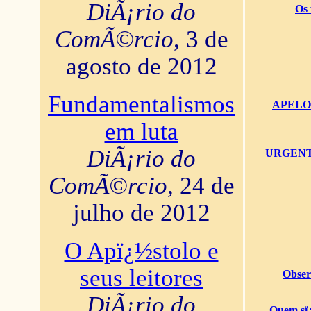
DiÃ¡rio do
Os 
ComÃ©rcio
, 3 de
agosto de 2012
Fundamentalismos
APELO U
em luta
DiÃ¡rio do
URGENTï¿
ComÃ©rcio
, 24 de
julho de 2012
O Apï¿½stolo e
seus leitores
Obser
DiÃ¡rio do
Quem sï¿