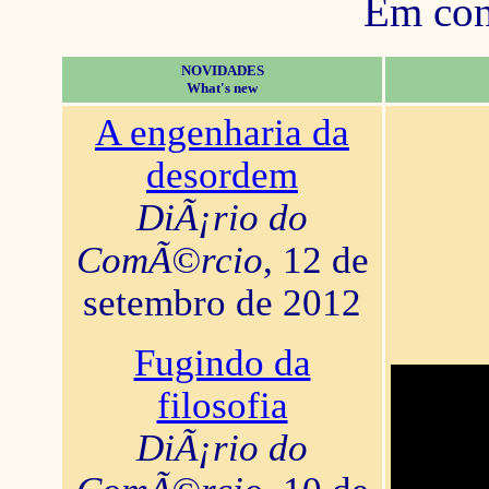
Em con
NOVIDADES
What's new
A engenharia da
desordem
DiÃ¡rio do
ComÃ©rcio
, 12 de
setembro de 2012
Fugindo da
filosofia
DiÃ¡rio do