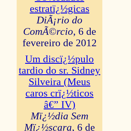
estratï¿½gicas
DiÃ¡rio do
ComÃ©rcio
, 6 de
fevereiro de 2012
Um discï¿½pulo
tardio do sr. Sidney
Silveira (Meus
caros crï¿½ticos
â€” IV)
Mï¿½dia Sem
Mï¿½scara
, 6 de