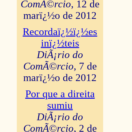
ComÃ©rcio
, 12 de
marï¿½o de 2012
Recordaï¿½ï¿½es
inï¿½teis
DiÃ¡rio do
ComÃ©rcio
, 7 de
marï¿½o de 2012
Por que a direita
sumiu
DiÃ¡rio do
ComÃ©rcio
, 2 de