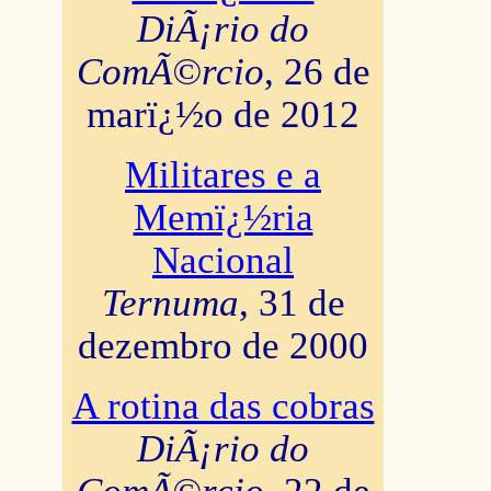
DiÃ¡rio do
ComÃ©rcio
, 26 de
marï¿½o de 2012
Militares e a
Memï¿½ria
Nacional
Ternuma
, 31 de
dezembro de 2000
A rotina das cobras
DiÃ¡rio do