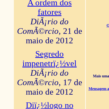
A ordem dos
fatores
DiÃ¡rio do
O
ComÃ©rcio
, 21 de
maio de 2012
Segredo
impenetrï¿½vel
DiÃ¡rio do
Mais uma 
ComÃ©rcio
, 17 de
Mensagem ao
maio de 2012
Diï¿½logo no