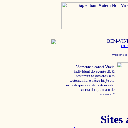
BEM-VIN
OL
Welcome to
"Somente a consciÃªncia
individual do agente dï¿½
testemunho dos atos sem
testemunha, e nÃ£o hï¿½ ato
mais desprovido de testemunha
externa do que o ato de
conhecer."
Sites