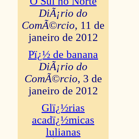
O Sul no Norte
DiÃ¡rio do
ComÃ©rcio
, 11 de
janeiro de 2012
Pï¿½ de banana
DiÃ¡rio do
ComÃ©rcio
, 3 de
janeiro de 2012
Glï¿½rias
acadï¿½micas
lulianas