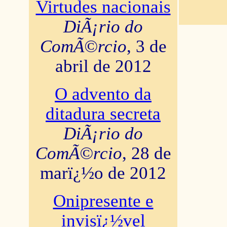
Virtudes nacionais
DiÃ¡rio do
ComÃ©rcio
, 3 de
abril de 2012
O advento da
ditadura secreta
DiÃ¡rio do
ComÃ©rcio
, 28 de
marï¿½o de 2012
Onipresente e
invisï¿½vel