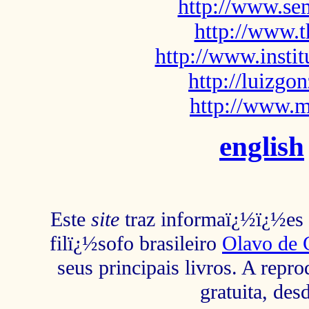
http://www.sem
http://www.t
http://www.insti
http://luizg
http://www.m
english
Este
site
traz informaï¿½ï¿½es s
filï¿½sofo brasileiro
Olavo de 
seus principais livros. A repr
gratuita, des