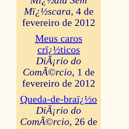
Mï¿½dia Sem
Mï¿½scara
, 4 de
fevereiro de 2012
Meus caros
crï¿½ticos
DiÃ¡rio do
ComÃ©rcio
, 1 de
fevereiro de 2012
Queda-de-braï¿½o
DiÃ¡rio do
ComÃ©rcio
, 26 de