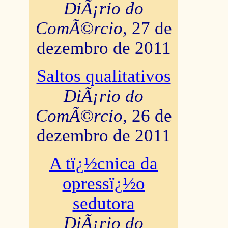
DiÃ¡rio do
ComÃ©rcio
, 27 de
dezembro de 2011
Saltos qualitativos
DiÃ¡rio do
ComÃ©rcio
, 26 de
dezembro de 2011
A tï¿½cnica da
opressï¿½o
sedutora
DiÃ¡rio do