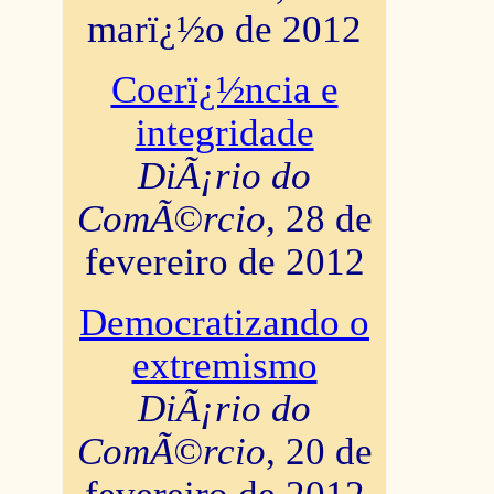
marï¿½o de 2012
Coerï¿½ncia e
integridade
DiÃ¡rio do
ComÃ©rcio
, 28 de
fevereiro de 2012
Democratizando o
extremismo
DiÃ¡rio do
ComÃ©rcio
, 20 de