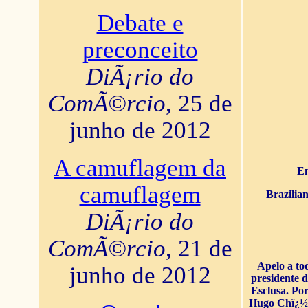
Debate e
preconceito
DiÃ¡rio do
ComÃ©rcio
, 25 de
junho de 2012
A camuflagem da
En
camuflagem
Brazilia
DiÃ¡rio do
ComÃ©rcio
, 21 de
Apelo a to
junho de 2012
presidente 
Esclusa. Por
Hugo Chï¿½ve