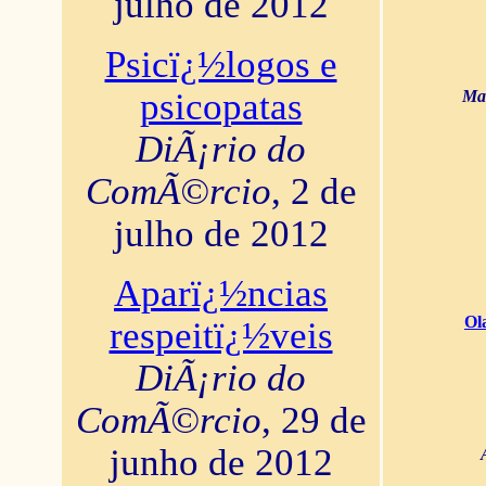
julho de 2012
Psicï¿½logos e
psicopatas
Mar
DiÃ¡rio do
ComÃ©rcio
, 2 de
julho de 2012
Aparï¿½ncias
Ol
respeitï¿½veis
DiÃ¡rio do
ComÃ©rcio
, 29 de
junho de 2012