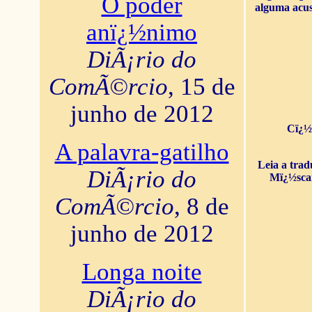
O poder
alguma acus
anï¿½nimo
DiÃ¡rio do
ComÃ©rcio
, 15 de
junho de 2012
Cï¿½
A palavra-gatilho
Leia a tra
DiÃ¡rio do
Mï¿½sca
ComÃ©rcio
, 8 de
junho de 2012
Longa noite
DiÃ¡rio do