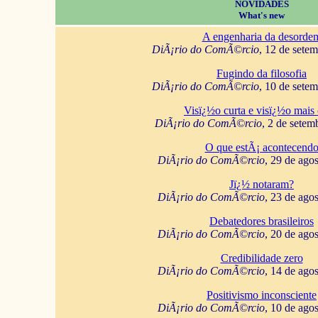
NOVIDADES
What's new
A engenharia da desorde
DiÃ¡rio do ComÃ©rcio
, 12 de sete
Fugindo da filosofia
DiÃ¡rio do ComÃ©rcio
, 10 de sete
Visï¿½o curta e visï¿½o mais 
DiÃ¡rio do ComÃ©rcio
, 2 de setem
O que estÃ¡ acontecend
DiÃ¡rio do ComÃ©rcio
, 29 de ago
Jï¿½ notaram?
DiÃ¡rio do ComÃ©rcio
, 23 de ago
Debatedores brasileiros
DiÃ¡rio do ComÃ©rcio
, 20 de ago
Credibilidade zero
DiÃ¡rio do ComÃ©rcio
, 14 de ago
Positivismo inconsciente
DiÃ¡rio do ComÃ©rcio
, 10 de ago