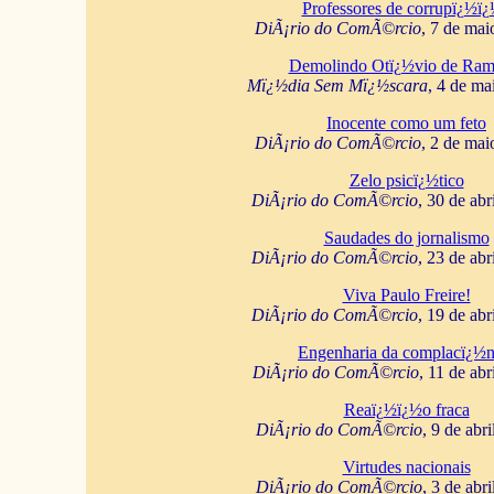
Professores de corrupï¿½ï
DiÃ¡rio do ComÃ©rcio
, 7 de mai
Demolindo Otï¿½vio de Ram
Mï¿½dia Sem Mï¿½scara
, 4 de ma
Inocente como um feto
DiÃ¡rio do ComÃ©rcio
, 2 de mai
Zelo psicï¿½tico
DiÃ¡rio do ComÃ©rcio
, 30 de abr
Saudades do jornalismo
DiÃ¡rio do ComÃ©rcio
, 23 de abr
Viva Paulo Freire!
DiÃ¡rio do ComÃ©rcio
, 19 de abr
Engenharia da complacï¿½n
DiÃ¡rio do ComÃ©rcio
, 11 de abr
Reaï¿½ï¿½o fraca
DiÃ¡rio do ComÃ©rcio
, 9 de abr
Virtudes nacionais
DiÃ¡rio do ComÃ©rcio
, 3 de abr