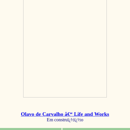
Olavo de Carvalho â€“ Life and Works
Em construï¿½ï¿½o