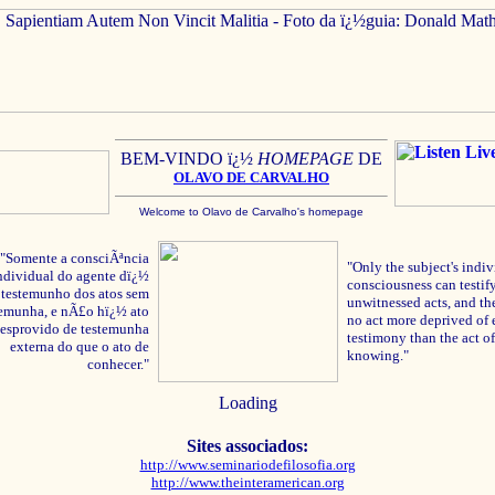
BEM-VINDO ï¿½
HOMEPAGE
DE
OLAVO
DE C
ARVALHO
Welcome to Olavo de Carvalho's homepage
"Somente a consciÃªncia
"Only the subject's indiv
ndividual do agente dï¿½
consciousness can testify
testemunho dos atos sem
unwitnessed acts, and the
temunha, e nÃ£o hï¿½ ato
no act more deprived of 
esprovido de testemunha
testimony than the act of
externa do que o ato de
knowing."
conhecer."
Loading
Sites associados:
http://www.seminariodefilosofia.org
http://www.theinteramerican.org