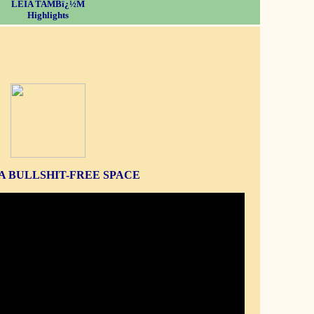
LEIA TAMBï¿½M
Highlights
S A BULLSHIT-FREE SPACE