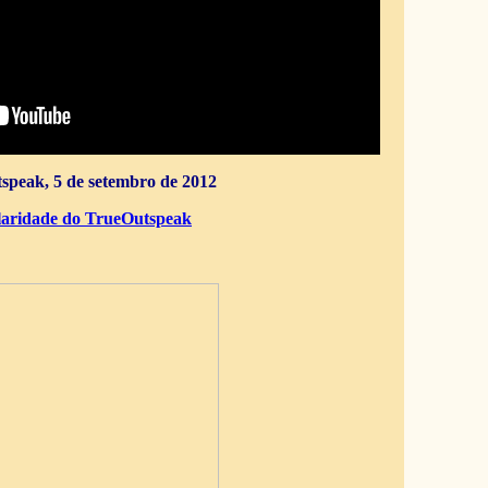
speak, 5 de setembro de 2012
aridade do TrueOutspeak