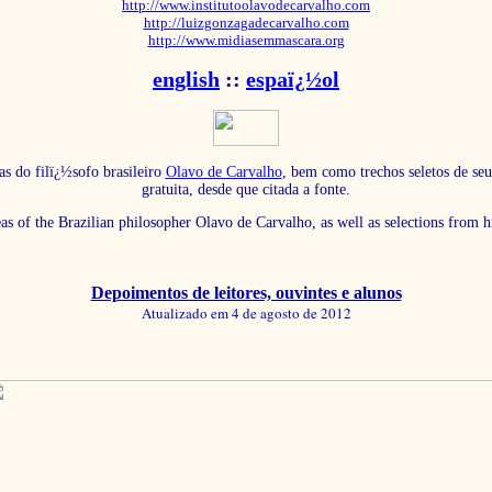
http://www.institutoolavodecarvalho.com
http://luizgonzagadecarvalho.com
http://www.midiasemmascara.org
english
::
espaï¿½ol
as do filï¿½sofo brasileiro
Olavo de Carvalho
, bem como trechos seletos de seu
gratuita, desde que citada a fonte.
eas of the Brazilian philosopher Olavo de Carvalho, as well as selections from 
Depoimentos de leitores, ouvintes e alunos
Atualizado em 4 de agosto de 2012