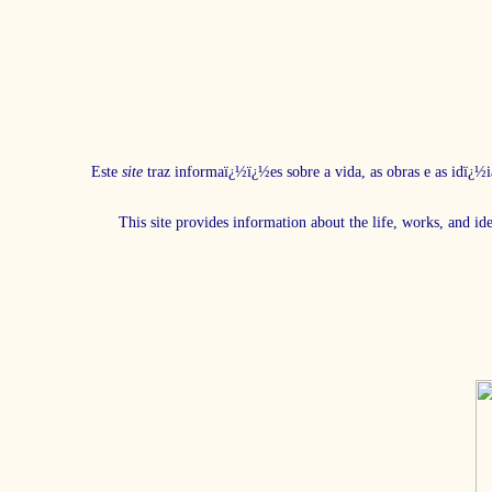
Este
site
traz informaï¿½ï¿½es sobre a vida, as obras e as idï¿½i
This site provides information about the life, works, and id