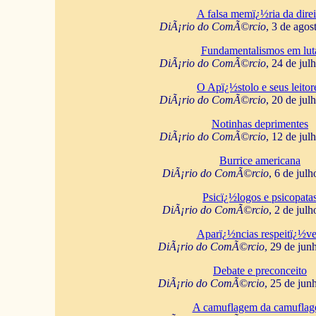
A falsa memï¿½ria da direi
DiÃ¡rio do ComÃ©rcio
, 3 de agos
Fundamentalismos em lut
DiÃ¡rio do ComÃ©rcio
, 24 de jul
O Apï¿½stolo e seus leitor
DiÃ¡rio do ComÃ©rcio
, 20 de jul
Notinhas deprimentes
DiÃ¡rio do ComÃ©rcio
, 12 de jul
Burrice americana
DiÃ¡rio do ComÃ©rcio
, 6 de jul
Psicï¿½logos e psicopata
DiÃ¡rio do ComÃ©rcio
, 2 de jul
Aparï¿½ncias respeitï¿½ve
DiÃ¡rio do ComÃ©rcio
, 29 de jun
Debate e preconceito
DiÃ¡rio do ComÃ©rcio
, 25 de jun
A camuflagem da camufla