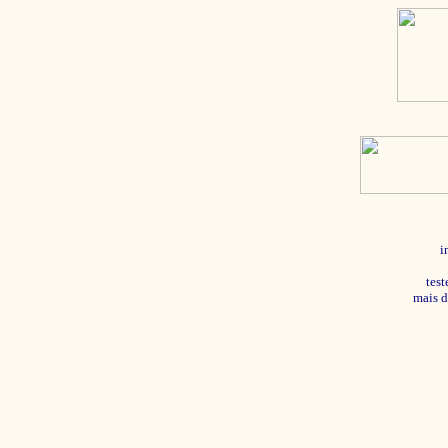
i
tes
mais d