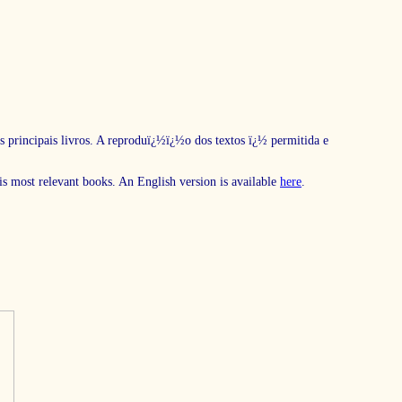
s principais livros. A reproduï¿½ï¿½o dos textos ï¿½ permitida e
his most relevant books. An English version is available
here
.