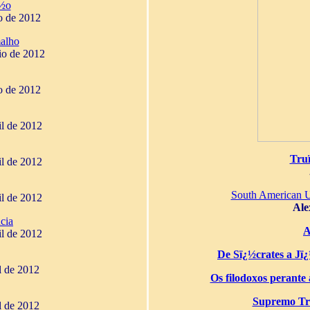
¿½o
o de 2012
alho
io de 2012
o de 2012
il de 2012
Tru
il de 2012
South American 
il de 2012
Ale
cia
A
il de 2012
De Sï¿½crates a Jï¿½
il de 2012
Os filodoxos perante a
Supremo Tri
il de 2012