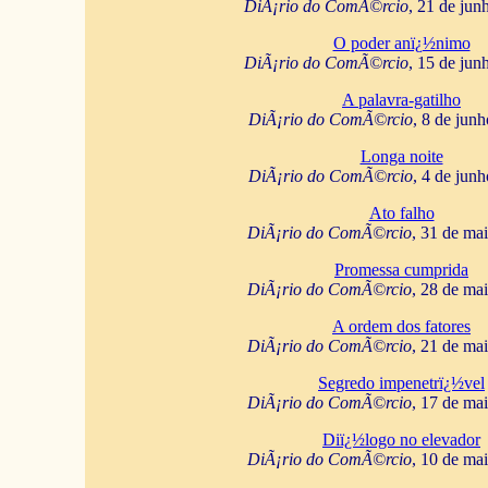
DiÃ¡rio do ComÃ©rcio
, 21 de jun
O poder anï¿½nimo
DiÃ¡rio do ComÃ©rcio
, 15 de jun
A palavra-gatilho
DiÃ¡rio do ComÃ©rcio
, 8 de jun
Longa noite
DiÃ¡rio do ComÃ©rcio
, 4 de jun
Ato falho
DiÃ¡rio do ComÃ©rcio
, 31 de ma
Promessa cumprida
DiÃ¡rio do ComÃ©rcio
, 28 de ma
A ordem dos fatores
DiÃ¡rio do ComÃ©rcio
, 21 de ma
Segredo impenetrï¿½vel
DiÃ¡rio do ComÃ©rcio
, 17 de ma
Diï¿½logo no elevador
DiÃ¡rio do ComÃ©rcio
, 10 de ma