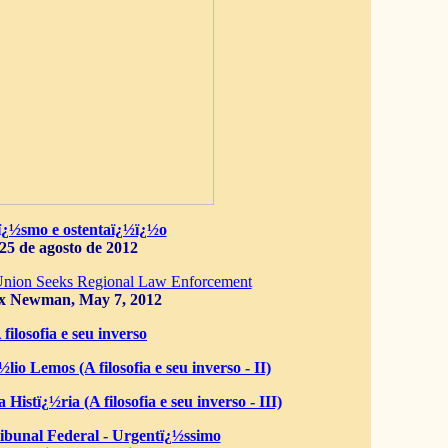
ï¿½smo e ostentaï¿½ï¿½o
25 de agosto de 2012
Union Seeks Regional Law Enforcement
x Newman, May 7, 2012
 filosofia e seu inverso
lio Lemos (A filosofia e seu inverso - II)
 Histï¿½ria (A filosofia e seu inverso - III)
bunal Federal - Urgentï¿½ssimo