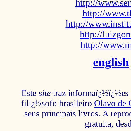
http://www.sem
http://www.t
http://www.insti
http://luizg
http://www.m
english
Este
site
traz informaï¿½ï¿½es s
filï¿½sofo brasileiro
Olavo de 
seus principais livros. A repr
gratuita, des