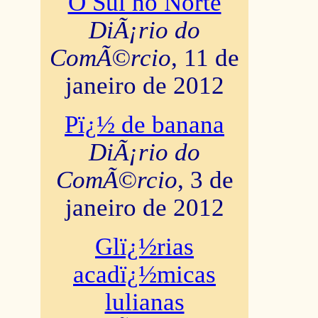
O Sul no Norte
DiÃ¡rio do
ComÃ©rcio
, 11 de
janeiro de 2012
Pï¿½ de banana
DiÃ¡rio do
ComÃ©rcio
, 3 de
janeiro de 2012
Glï¿½rias
acadï¿½micas
lulianas