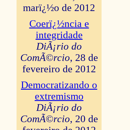
marï¿½o de 2012
Coerï¿½ncia e
integridade
DiÃ¡rio do
ComÃ©rcio
, 28 de
fevereiro de 2012
Democratizando o
extremismo
DiÃ¡rio do
ComÃ©rcio
, 20 de