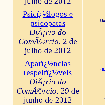
julho de 2012
Psicï¿½logos e
psicopatas
Mar
DiÃ¡rio do
ComÃ©rcio
, 2 de
julho de 2012
Aparï¿½ncias
Ol
respeitï¿½veis
DiÃ¡rio do
ComÃ©rcio
, 29 de
junho de 2012