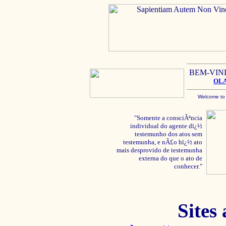
BEM-VIN
OL
Welcome to
"Somente a consciÃªncia
individual do agente dï¿½
testemunho dos atos sem
testemunha, e nÃ£o hï¿½ ato
mais desprovido de testemunha
externa do que o ato de
conhecer."
Sites