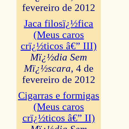
fevereiro de 2012
Jaca filosï¿½fica
(Meus caros
crï¿½ticos â€” III)
Mï¿½dia Sem
Mï¿½scara
, 4 de
fevereiro de 2012
Cigarras e formigas
(Meus caros
crï¿½ticos â€” II)