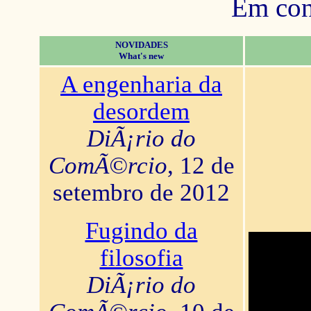
Em con
NOVIDADES
What's new
A engenharia da
desordem
DiÃ¡rio do
ComÃ©rcio
, 12 de
setembro de 2012
Fugindo da
filosofia
DiÃ¡rio do