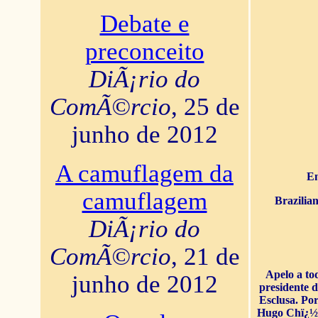
Debate e
preconceito
DiÃ¡rio do
ComÃ©rcio
, 25 de
junho de 2012
A camuflagem da
En
camuflagem
Brazilia
DiÃ¡rio do
ComÃ©rcio
, 21 de
Apelo a to
junho de 2012
presidente 
Esclusa. Por
Hugo Chï¿½ve