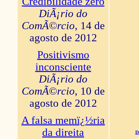
Credibilidade zero
DiÃ¡rio do
ComÃ©rcio
, 14 de
agosto de 2012
Positivismo
inconsciente
DiÃ¡rio do
ComÃ©rcio
, 10 de
agosto de 2012
A falsa memï¿½ria
da direita
D