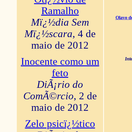
Ramalho
Olavo d
Mï¿½dia Sem
Mï¿½scara
, 4 de
maio de 2012
Inocente como um
Int
feto
DiÃ¡rio do
ComÃ©rcio
, 2 de
maio de 2012
Zelo psicï¿½tico