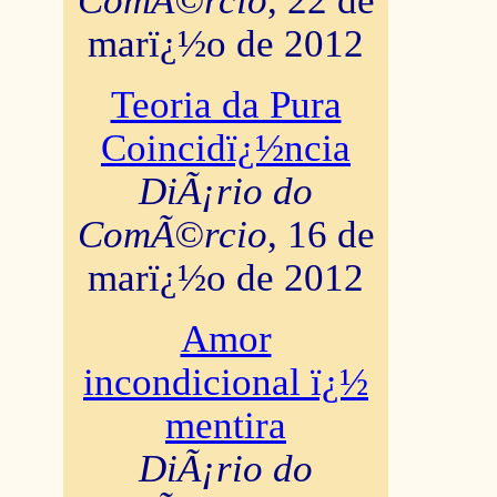
ComÃ©rcio
, 22 de
marï¿½o de 2012
Teoria da Pura
Coincidï¿½ncia
DiÃ¡rio do
ComÃ©rcio
, 16 de
marï¿½o de 2012
Amor
incondicional ï¿½
mentira
DiÃ¡rio do