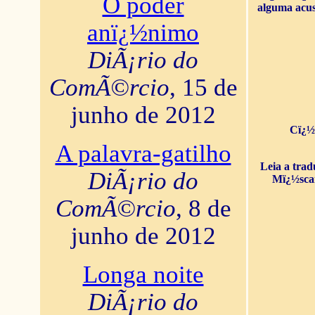
O poder
alguma acus
anï¿½nimo
DiÃ¡rio do
ComÃ©rcio
, 15 de
junho de 2012
Cï¿½
A palavra-gatilho
Leia a tra
DiÃ¡rio do
Mï¿½sca
ComÃ©rcio
, 8 de
junho de 2012
Longa noite
DiÃ¡rio do