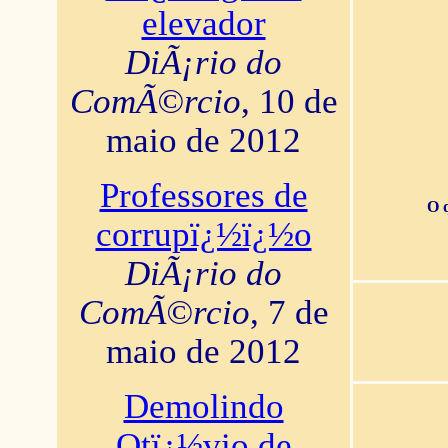
elevador
DiÃ¡rio do
ComÃ©rcio
, 10 de
maio de 2012
Professores de
O 
corrupï¿½ï¿½o
DiÃ¡rio do
ComÃ©rcio
, 7 de
maio de 2012
Demolindo
Otï¿½vio de