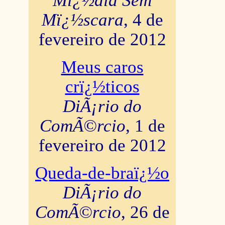
Mï¿½dia Sem
Mï¿½scara
, 4 de
fevereiro de 2012
Meus caros
crï¿½ticos
DiÃ¡rio do
ComÃ©rcio
, 1 de
fevereiro de 2012
Queda-de-braï¿½o
DiÃ¡rio do
ComÃ©rcio
, 26 de