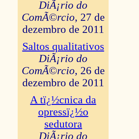
DiÃ¡rio do
ComÃ©rcio
, 27 de
dezembro de 2011
Saltos qualitativos
DiÃ¡rio do
ComÃ©rcio
, 26 de
dezembro de 2011
A tï¿½cnica da
opressï¿½o
sedutora
DiÃ¡rio do