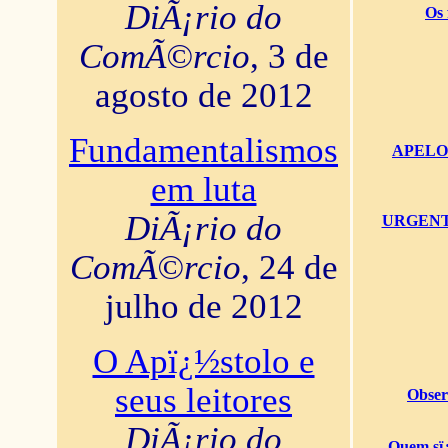
DiÃ¡rio do
Os 
ComÃ©rcio
, 3 de
agosto de 2012
Fundamentalismos
APELO U
em luta
DiÃ¡rio do
URGENTï¿
ComÃ©rcio
, 24 de
julho de 2012
O Apï¿½stolo e
seus leitores
Obser
DiÃ¡rio do
Quem sï¿