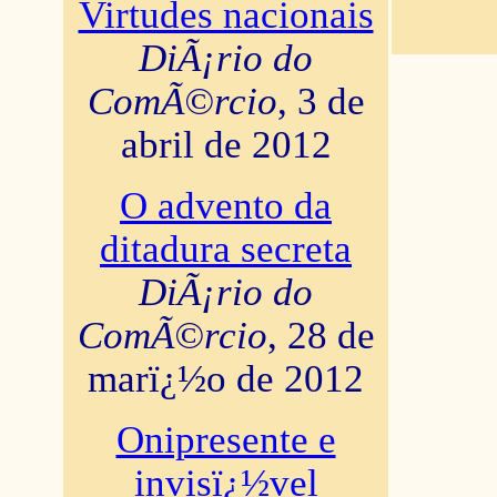
Virtudes nacionais
DiÃ¡rio do
ComÃ©rcio
, 3 de
abril de 2012
O advento da
ditadura secreta
DiÃ¡rio do
ComÃ©rcio
, 28 de
marï¿½o de 2012
Onipresente e
invisï¿½vel