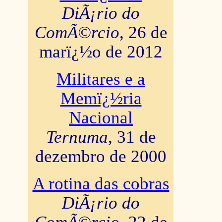
DiÃ¡rio do
ComÃ©rcio
, 26 de
marï¿½o de 2012
Militares e a
Memï¿½ria
Nacional
Ternuma
, 31 de
dezembro de 2000
A rotina das cobras
DiÃ¡rio do