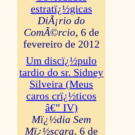
estratï¿½gicas
DiÃ¡rio do
ComÃ©rcio
, 6 de
fevereiro de 2012
Um discï¿½pulo
tardio do sr. Sidney
Silveira (Meus
caros crï¿½ticos
â€” IV)
Mï¿½dia Sem
Mï¿½scara
, 6 de