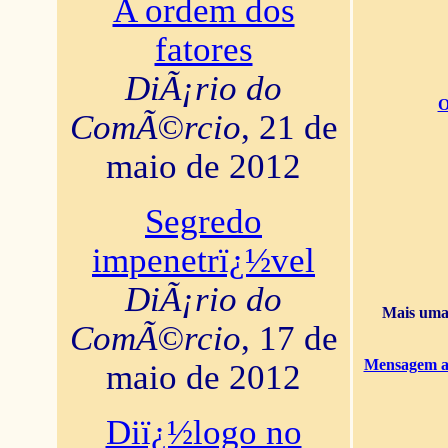
A ordem dos
fatores
DiÃ¡rio do
O
ComÃ©rcio
, 21 de
maio de 2012
Segredo
impenetrï¿½vel
DiÃ¡rio do
Mais uma 
ComÃ©rcio
, 17 de
Mensagem ao
maio de 2012
Diï¿½logo no