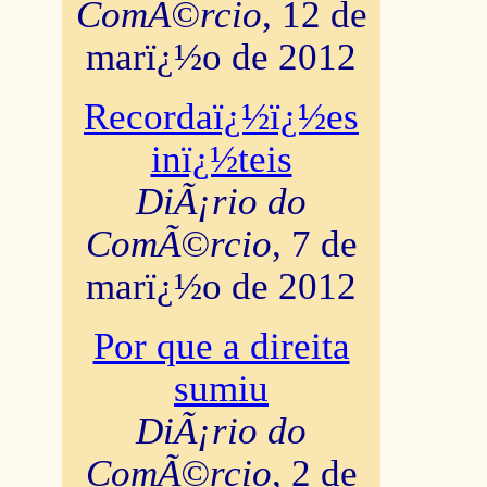
ComÃ©rcio
, 12 de
marï¿½o de 2012
Recordaï¿½ï¿½es
inï¿½teis
DiÃ¡rio do
ComÃ©rcio
, 7 de
marï¿½o de 2012
Por que a direita
sumiu
DiÃ¡rio do
ComÃ©rcio
, 2 de