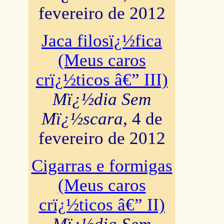
fevereiro de 2012
Jaca filosï¿½fica
(Meus caros
crï¿½ticos â€” III)
Mï¿½dia Sem
Mï¿½scara
, 4 de
fevereiro de 2012
Cigarras e formigas
(Meus caros
crï¿½ticos â€” II)