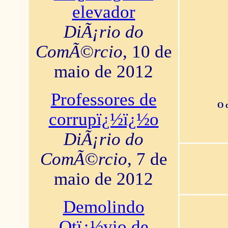
elevador
DiÃ¡rio do
ComÃ©rcio
, 10 de
maio de 2012
Professores de
O 
corrupï¿½ï¿½o
DiÃ¡rio do
ComÃ©rcio
, 7 de
maio de 2012
Demolindo
Otï¿½vio de