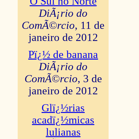
O Sul no Norte
DiÃ¡rio do
ComÃ©rcio
, 11 de
janeiro de 2012
Pï¿½ de banana
DiÃ¡rio do
ComÃ©rcio
, 3 de
janeiro de 2012
Glï¿½rias
acadï¿½micas
lulianas