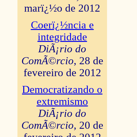
marï¿½o de 2012
Coerï¿½ncia e
integridade
DiÃ¡rio do
ComÃ©rcio
, 28 de
fevereiro de 2012
Democratizando o
extremismo
DiÃ¡rio do
ComÃ©rcio
, 20 de