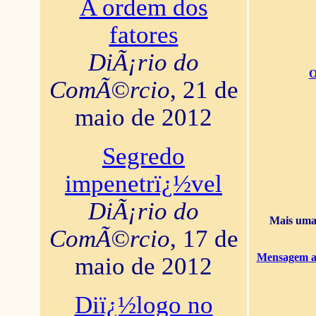
A ordem dos
fatores
DiÃ¡rio do
O
ComÃ©rcio
, 21 de
maio de 2012
Segredo
impenetrï¿½vel
DiÃ¡rio do
Mais uma 
ComÃ©rcio
, 17 de
Mensagem ao
maio de 2012
Diï¿½logo no