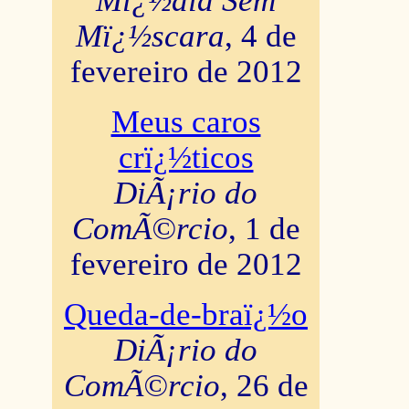
Mï¿½dia Sem
Mï¿½scara
, 4 de
fevereiro de 2012
Meus caros
crï¿½ticos
DiÃ¡rio do
ComÃ©rcio
, 1 de
fevereiro de 2012
Queda-de-braï¿½o
DiÃ¡rio do
ComÃ©rcio
, 26 de