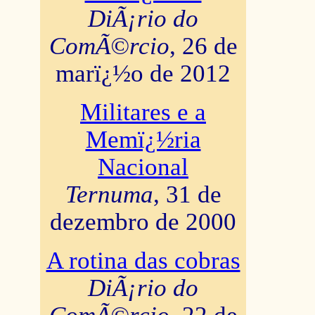
DiÃ¡rio do
ComÃ©rcio
, 26 de
marï¿½o de 2012
Militares e a
Memï¿½ria
Nacional
Ternuma
, 31 de
dezembro de 2000
A rotina das cobras
DiÃ¡rio do