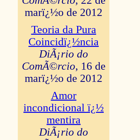
ComÃ©rcio
, 22 de
marï¿½o de 2012
Teoria da Pura
Coincidï¿½ncia
DiÃ¡rio do
ComÃ©rcio
, 16 de
marï¿½o de 2012
Amor
incondicional ï¿½
mentira
DiÃ¡rio do