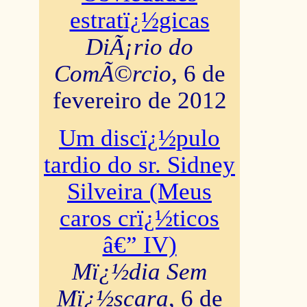
estratï¿½gicas
DiÃ¡rio do
ComÃ©rcio
, 6 de
fevereiro de 2012
Um discï¿½pulo
tardio do sr. Sidney
Silveira (Meus
caros crï¿½ticos
â€” IV)
Mï¿½dia Sem
Mï¿½scara
, 6 de