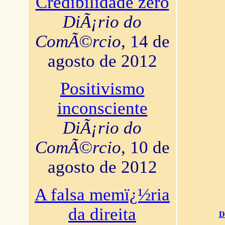
Credibilidade zero
DiÃ¡rio do
ComÃ©rcio
, 14 de
agosto de 2012
Positivismo
inconsciente
DiÃ¡rio do
ComÃ©rcio
, 10 de
agosto de 2012
A falsa memï¿½ria
da direita
D