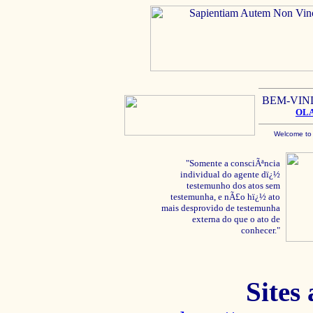
BEM-VIN
OL
Welcome to
"Somente a consciÃªncia
individual do agente dï¿½
testemunho dos atos sem
testemunha, e nÃ£o hï¿½ ato
mais desprovido de testemunha
externa do que o ato de
conhecer."
Sites