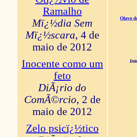
Ramalho
Olavo d
Mï¿½dia Sem
Mï¿½scara
, 4 de
maio de 2012
Inocente como um
Int
feto
DiÃ¡rio do
ComÃ©rcio
, 2 de
maio de 2012
Zelo psicï¿½tico