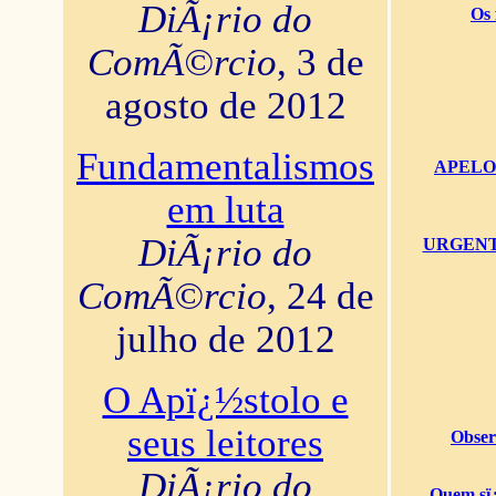
DiÃ¡rio do
Os 
ComÃ©rcio
, 3 de
agosto de 2012
Fundamentalismos
APELO U
em luta
DiÃ¡rio do
URGENTï¿
ComÃ©rcio
, 24 de
julho de 2012
O Apï¿½stolo e
seus leitores
Obser
DiÃ¡rio do
Quem sï¿