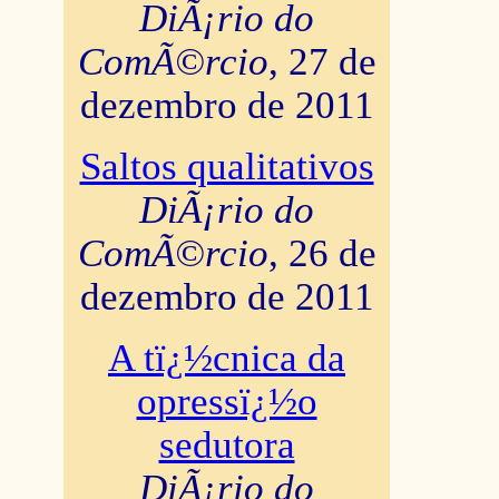
DiÃ¡rio do
ComÃ©rcio
, 27 de
dezembro de 2011
Saltos qualitativos
DiÃ¡rio do
ComÃ©rcio
, 26 de
dezembro de 2011
A tï¿½cnica da
opressï¿½o
sedutora
DiÃ¡rio do