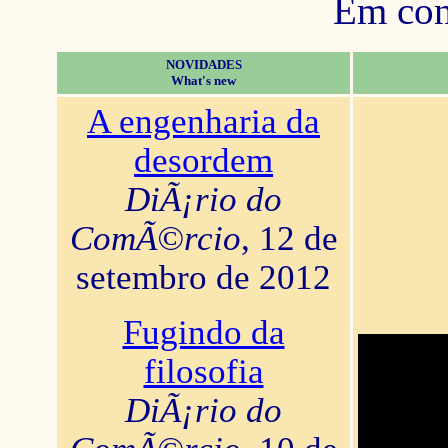
Em con
NOVIDADES
What's new
A engenharia da
desordem
DiÃ¡rio do
ComÃ©rcio
, 12 de
setembro de 2012
Fugindo da
filosofia
DiÃ¡rio do