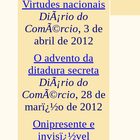
Virtudes nacionais
DiÃ¡rio do
ComÃ©rcio
, 3 de
abril de 2012
O advento da
ditadura secreta
DiÃ¡rio do
ComÃ©rcio
, 28 de
marï¿½o de 2012
Onipresente e
invisï¿½vel