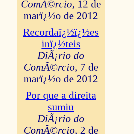
ComÃ©rcio
, 12 de
marï¿½o de 2012
Recordaï¿½ï¿½es
inï¿½teis
DiÃ¡rio do
ComÃ©rcio
, 7 de
marï¿½o de 2012
Por que a direita
sumiu
DiÃ¡rio do
ComÃ©rcio
, 2 de