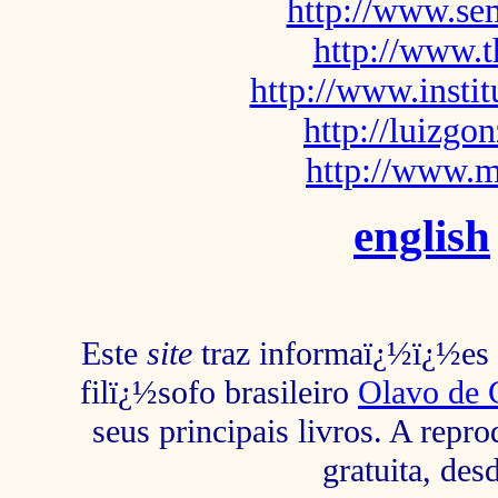
http://www.sem
http://www.t
http://www.insti
http://luizg
http://www.m
english
Este
site
traz informaï¿½ï¿½es s
filï¿½sofo brasileiro
Olavo de 
seus principais livros. A repr
gratuita, des