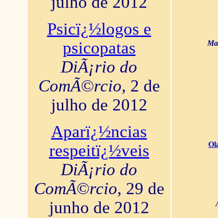
julho de 2012
Psicï¿½logos e
psicopatas
Mar
DiÃ¡rio do
ComÃ©rcio
, 2 de
julho de 2012
Aparï¿½ncias
Ol
respeitï¿½veis
DiÃ¡rio do
ComÃ©rcio
, 29 de
junho de 2012