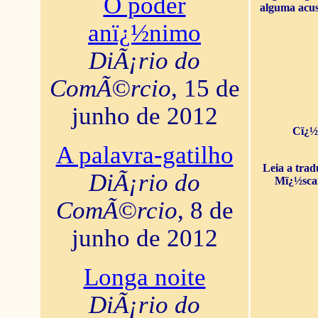
O poder
alguma acus
anï¿½nimo
DiÃ¡rio do
ComÃ©rcio
, 15 de
junho de 2012
Cï¿½
A palavra-gatilho
Leia a tra
DiÃ¡rio do
Mï¿½sca
ComÃ©rcio
, 8 de
junho de 2012
Longa noite
DiÃ¡rio do