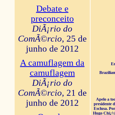
Debate e
preconceito
DiÃ¡rio do
ComÃ©rcio
, 25 de
junho de 2012
A camuflagem da
En
camuflagem
Brazilia
DiÃ¡rio do
ComÃ©rcio
, 21 de
Apelo a to
junho de 2012
presidente 
Esclusa. Por
Hugo Chï¿½ve