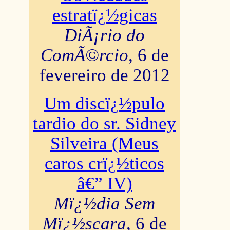
estratï¿½gicas
DiÃ¡rio do
ComÃ©rcio
, 6 de
fevereiro de 2012
Um discï¿½pulo
tardio do sr. Sidney
Silveira (Meus
caros crï¿½ticos
â€” IV)
Mï¿½dia Sem
Mï¿½scara
, 6 de