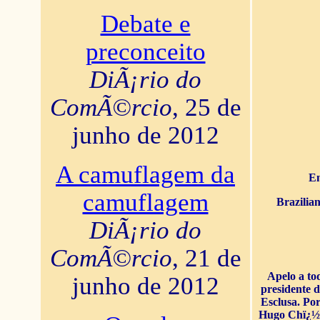
Debate e
preconceito
DiÃ¡rio do
ComÃ©rcio
, 25 de
junho de 2012
A camuflagem da
En
camuflagem
Brazilia
DiÃ¡rio do
ComÃ©rcio
, 21 de
Apelo a to
junho de 2012
presidente 
Esclusa. Por
Hugo Chï¿½ve