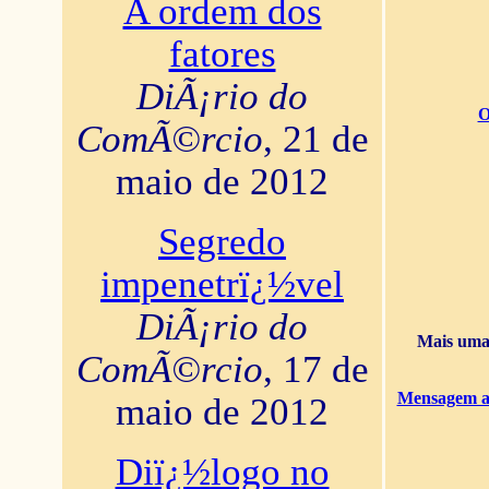
A ordem dos
fatores
DiÃ¡rio do
O
ComÃ©rcio
, 21 de
maio de 2012
Segredo
impenetrï¿½vel
DiÃ¡rio do
Mais uma 
ComÃ©rcio
, 17 de
Mensagem ao
maio de 2012
Diï¿½logo no