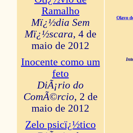
Ramalho
Olavo d
Mï¿½dia Sem
Mï¿½scara
, 4 de
maio de 2012
Inocente como um
Int
feto
DiÃ¡rio do
ComÃ©rcio
, 2 de
maio de 2012
Zelo psicï¿½tico