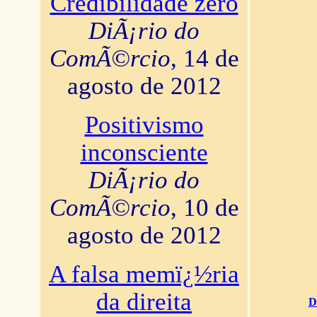
Credibilidade zero
DiÃ¡rio do
ComÃ©rcio
, 14 de
agosto de 2012
Positivismo
inconsciente
DiÃ¡rio do
ComÃ©rcio
, 10 de
agosto de 2012
A falsa memï¿½ria
da direita
D