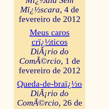
Mï¿½dia Sem
Mï¿½scara
, 4 de
fevereiro de 2012
Meus caros
crï¿½ticos
DiÃ¡rio do
ComÃ©rcio
, 1 de
fevereiro de 2012
Queda-de-braï¿½o
DiÃ¡rio do
ComÃ©rcio
, 26 de