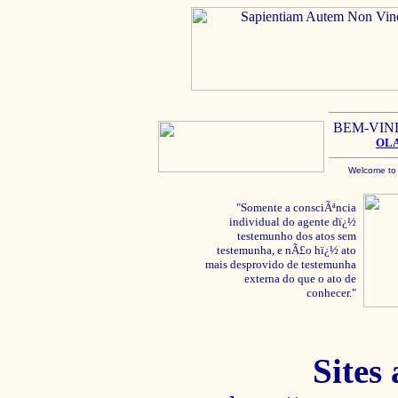
BEM-VIN
OL
Welcome to
"Somente a consciÃªncia
individual do agente dï¿½
testemunho dos atos sem
testemunha, e nÃ£o hï¿½ ato
mais desprovido de testemunha
externa do que o ato de
conhecer."
Sites