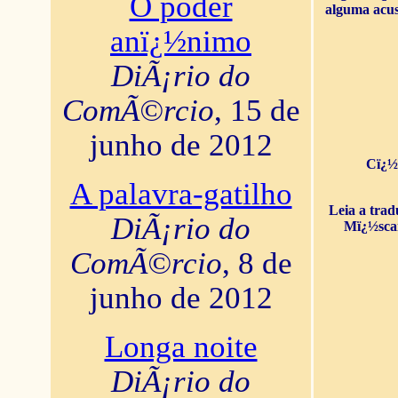
O poder
alguma acus
anï¿½nimo
DiÃ¡rio do
ComÃ©rcio
, 15 de
junho de 2012
Cï¿½
A palavra-gatilho
Leia a tra
DiÃ¡rio do
Mï¿½sca
ComÃ©rcio
, 8 de
junho de 2012
Longa noite
DiÃ¡rio do