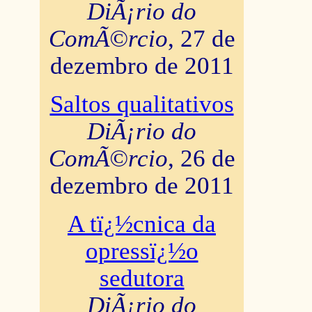
DiÃ¡rio do
ComÃ©rcio
, 27 de
dezembro de 2011
Saltos qualitativos
DiÃ¡rio do
ComÃ©rcio
, 26 de
dezembro de 2011
A tï¿½cnica da
opressï¿½o
sedutora
DiÃ¡rio do