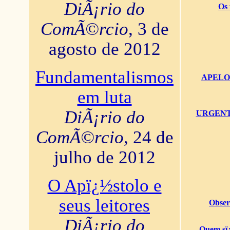
DiÃ¡rio do
Os 
ComÃ©rcio
, 3 de
agosto de 2012
Fundamentalismos
APELO U
em luta
DiÃ¡rio do
URGENTï¿
ComÃ©rcio
, 24 de
julho de 2012
O Apï¿½stolo e
seus leitores
Obser
DiÃ¡rio do
Quem sï¿