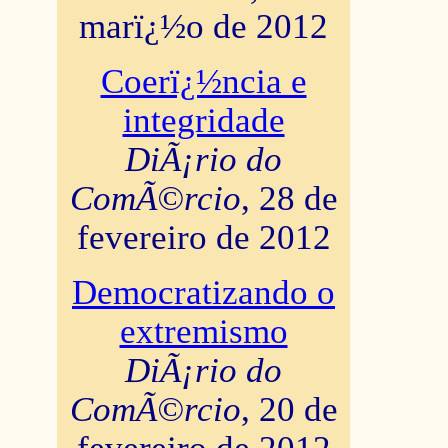
marï¿½o de 2012
Coerï¿½ncia e
integridade
DiÃ¡rio do
ComÃ©rcio
, 28 de
fevereiro de 2012
Democratizando o
extremismo
DiÃ¡rio do
ComÃ©rcio
, 20 de