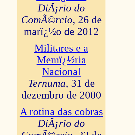
DiÃ¡rio do
ComÃ©rcio
, 26 de
marï¿½o de 2012
Militares e a
Memï¿½ria
Nacional
Ternuma
, 31 de
dezembro de 2000
A rotina das cobras
DiÃ¡rio do