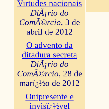
Virtudes nacionais
DiÃ¡rio do
ComÃ©rcio
, 3 de
abril de 2012
O advento da
ditadura secreta
DiÃ¡rio do
ComÃ©rcio
, 28 de
marï¿½o de 2012
Onipresente e
invisï¿½vel