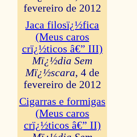
fevereiro de 2012
Jaca filosï¿½fica
(Meus caros
crï¿½ticos â€” III)
Mï¿½dia Sem
Mï¿½scara
, 4 de
fevereiro de 2012
Cigarras e formigas
(Meus caros
crï¿½ticos â€” II)