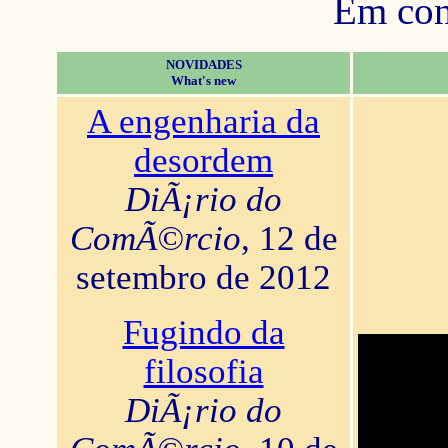
Em con
NOVIDADES
What's new
A engenharia da
desordem
DiÃ¡rio do
ComÃ©rcio
, 12 de
setembro de 2012
Fugindo da
filosofia
DiÃ¡rio do