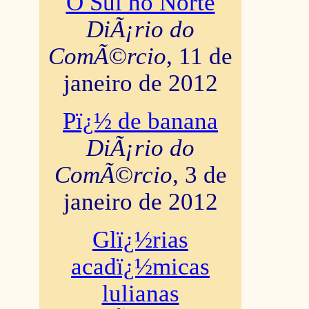
O Sul no Norte
DiÃ¡rio do
ComÃ©rcio
, 11 de
janeiro de 2012
Pï¿½ de banana
DiÃ¡rio do
ComÃ©rcio
, 3 de
janeiro de 2012
Glï¿½rias
acadï¿½micas
lulianas