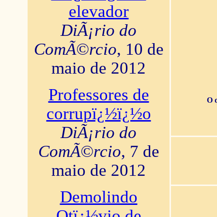
elevador
DiÃ¡rio do
ComÃ©rcio
, 10 de
maio de 2012
Professores de
O 
corrupï¿½ï¿½o
DiÃ¡rio do
ComÃ©rcio
, 7 de
maio de 2012
Demolindo
Otï¿½vio de