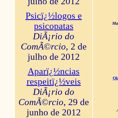
julho de 2012
Psicï¿½logos e
psicopatas
Mar
DiÃ¡rio do
ComÃ©rcio
, 2 de
julho de 2012
Aparï¿½ncias
Ol
respeitï¿½veis
DiÃ¡rio do
ComÃ©rcio
, 29 de
junho de 2012