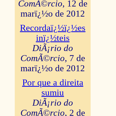
ComÃ©rcio
, 12 de
marï¿½o de 2012
Recordaï¿½ï¿½es
inï¿½teis
DiÃ¡rio do
ComÃ©rcio
, 7 de
marï¿½o de 2012
Por que a direita
sumiu
DiÃ¡rio do
ComÃ©rcio
, 2 de