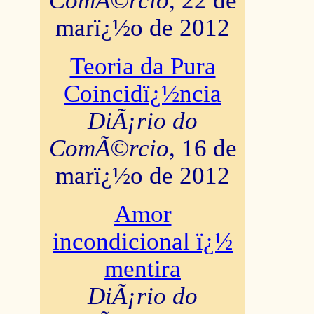
ComÃ©rcio
, 22 de
marï¿½o de 2012
Teoria da Pura
Coincidï¿½ncia
DiÃ¡rio do
ComÃ©rcio
, 16 de
marï¿½o de 2012
Amor
incondicional ï¿½
mentira
DiÃ¡rio do