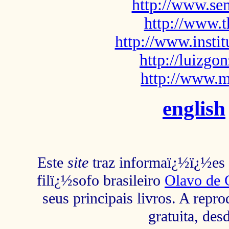
http://www.sem
http://www.t
http://www.insti
http://luizg
http://www.m
english
Este
site
traz informaï¿½ï¿½es s
filï¿½sofo brasileiro
Olavo de 
seus principais livros. A repr
gratuita, des